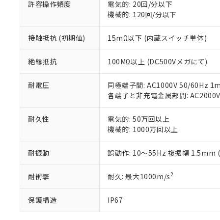
号
*中国RoHS10物質の基準値 
許容操作頻度
電気的: 20回/分以下
ル（DBP） 1000ppm
在庫状況およ
当社は規制貨
Pb(鉛) :1000ppm、 Hg
但し、RoHS指令で産
機械的: 120回/分以下
のであり、閲
ます。
Cr(Ⅵ)(六価クロム) : 
フタル酸エステル類の４
○
一定数以
DBP(フタル酸ジブチル) :
い。
当社は貴社製
DEHP(フタル酸ビス(2-エ
正式な納期状
接触抵抗 (初期値)
15mΩ以下 (内蔵スイッチ単体)
置等に一切使
当社販売員に
※2 対応予定月
△
一定数に
当社は、貴社
オムロン制御
また当社は、
※2 環境保護使
絶縁抵抗
100MΩ以上 (DC500Vメガにて)
在庫状況およ
部品在庫の切り替
たしません。
－
在庫なし
す。
「ｅ」：有害物質
機器販売
耐電圧
同極端子間: AC1000V 50/60Hz 1m
マイパーツ機
「10」：通常の
各端子と非充電金属部間: AC2000V 5
ている必要が
味します。
空
受注生産
お客様が当ウ
※3 非含有証明
「－」：未確認で
白
耐久性
電気的: 50万回以上
が、当社の製
機械的: 1000万回以上
さい。
下記の非含有証明
※当社の共同
いる法人を指
EU RoHS指令（
耐振動
誤動作: 10～55Hz 複振幅 1.5
51物質の非含有証
※本証明書は発行
2
耐衝撃
耐久: 最大1000m/s
また、RoHS指
混在することから
保護構造
IP67
既に当社にて対応
り割愛しておりま