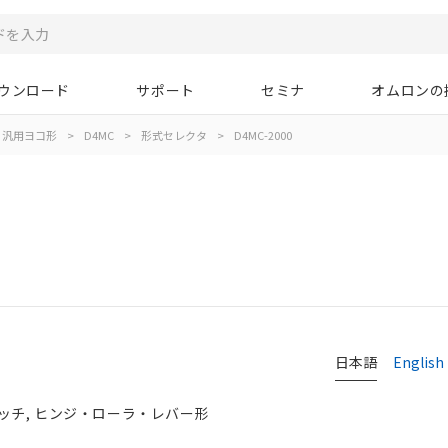
ウンロード
サポート
セミナ
オムロンの
汎用ヨコ形
>
D4MC
>
形式セレクタ
>
D4MC-2000
日本語
English
ッチ, ヒンジ・ローラ・レバー形