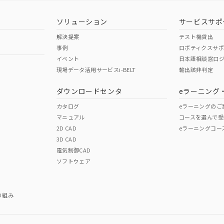
型式承認
NK型式承認
ABS型式承認
韓国
（日本
（アメリカ
ソリューション
サービスサポ
舶規格）
船舶規格）
船舶規格）
解決提案
テスト機貸出
事例
ロボティクスサ
No
No
イベント
日本語相談窓口
現場データ活用サービスi-BELT
輸出該非判定
I)
PBBs
PBDEs
DBP
ダウンロードセンタ
eラーニング
この製品の規格認証/適合
その他の認証はこちらのページからご
カタログ
eラーニングのご
マニュアル
コースを選んで受
O
O
O
2D CAD
eラーニングコー
3D CAD
電気制御CAD
在庫等で未対応品が混在する可能性があります。
ソフトウェア
問い合わせください。
この製品のRoHS/REACH対応
り組み