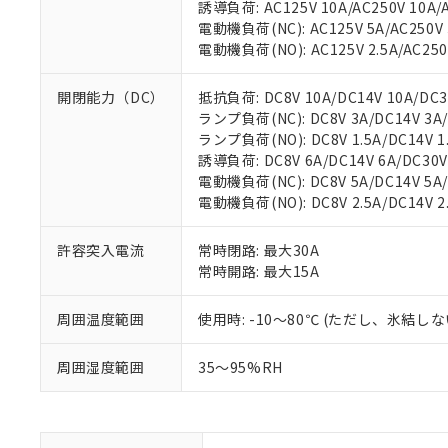
誘導負荷: AC125V 10A/AC250V 10A/A
電動機負荷(NC): AC125V 5A/AC250V 3
電動機負荷(NO): AC125V 2.5A/AC250V
開閉能力（DC）
抵抗負荷: DC8V 10A/DC14V 10A/DC30
ランプ負荷(NC): DC8V 3A/DC14V 3A/D
ランプ負荷(NO): DC8V 1.5A/DC14V 1.5
誘導負荷: DC8V 6A/DC14V 6A/DC30V 
電動機負荷(NC): DC8V 5A/DC14V 5A/D
※1 対応状況
電動機負荷(NO): DC8V 2.5A/DC14V 2.5
対応済み：EU
許容突入電流
常時閉路: 最大30A
対応予定：EU R
常時開路: 最大15A
対応予定なし：EU
調査・確認中：EU
ご利用条件
非該当品：ライセ
周囲温度範囲
使用時: -10～80℃ (ただし、氷結し
※1 中国RoHS
仕入先様の事情に
があります。
以下の条件をお読
周囲湿度範囲
35～95%RH
「○」：最大均質
「×」：最大均質
本サービスは
当社は、これ
*EU RoHS指令（10物
「－」：未確認で
鉛(Pb) 1000ppm以下、
くものです。
う）を輸出ま
記
説明
六価クロム(Cr(Ⅵ)) 1
当社制御機器
などの必要な
フタル酸ビス(2-エチルヘ