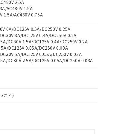
C480V 2.5A
A/AC480V 1.5A
 1.5A/AC480V 0.75A
V 6A/DC125V 0.5A/DC250V 0.25A
C30V 3A/DC125V 0.4A/DC250V 0.2A
A/DC30V 1.5A/DC125V 0.4A/DC250V 0.2A
5A/DC125V 0.05A/DC250V 0.03A
C30V 5A/DC125V 0.05A/DC250V 0.03A
A/DC30V 2.5A/DC125V 0.05A/DC250V 0.03A
 RoHS指令（10物質）の非含有に対応した製品が提供可能な商品です
oHS指令（10物質）の非含有に対応した製品に切り替える予定のある
 RoHS指令（10物質）の非含有に非対応の商品で、対応品を出す予
 RoHS指令（10物質）の非含有の対応状況を調査中または確認中の
ンス料など無形物で、有害物質有無と関係のない商品です。
ないこと）
○×表
より、非含有部品としていたものが、含有品と判明した場合などやむ
みいただき、同意のうえご利用ください。
材料含有率が中国RoHSの基準値以下であることを示します。
材料含有率が中国RoHSの基準値を超えていることを示します。
、当社制御機器事業取扱商品の当社在庫状況および標準価格(税抜)
ら貴社製品のうち、外国為替および外国貿易法に定める商品（以下｢
質）：
す。当社販売部門へお問い合わせください。
 水銀(Hg) 1000ppm以下、 カドミウム(Cd) 100ppm以下、
たは国外への提供する場合は、日本国政府の輸出許可(または役務取
000ppm以下、ポリ臭化ビフェニル類(PBB) 1000ppm以下、ポリ臭化ジフェニルエーテル類(P
事業取扱商品の中には、本サービスの対象外となる商品もあること
手続きをとります。
キシル) (DEHP)(別名：DOP) 1000ppm以下、フタル酸ブチルベンジル（BBP） 100