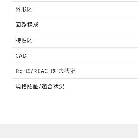
外形図
回路構成
特性図
CAD
耐久曲線図
ログイン/会員登録いただくと、CADデータをダウンロ
RoHS/REACH対応状況
電気的:
規格認証/適合状況
EU RoHS
注意事項・凡例
UL認証
CSA認証
CEマーキング
ダウンロードデータをご利用いただく前に、以下を必ずお読
Yes
Yes
Yes
対応状況
対応予定月
※1
※2
ソフトウェアの使用条件
対応済み