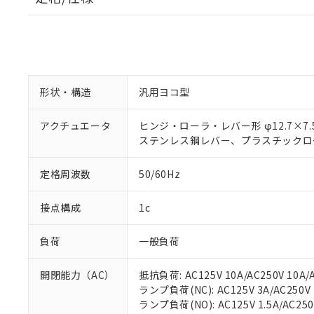
形状・構造
汎用ヨコ型
アクチュエータ
ヒンジ・ローラ・レバー形 φ12.7×7.
ステンレス鋼レバー、プラスチックロ
定格周波数
50/60Hz
接点構成
1c
負荷
一般負荷
開閉能力（AC）
抵抗負荷: AC125V 10A/AC250V 10A/A
ランプ負荷(NC): AC125V 3A/AC250V 2
ランプ負荷(NO): AC125V 1.5A/AC250V