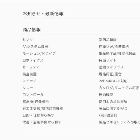
LR型式承認
DNV型式承認
BV型式承認
KR
取りつけ穴加工図
（イギリス
（ノルウェー
（フランス
（
お知らせ・最新情報
中国 RoHS
注意事項・凡例
船舶規格）
船舶規格）
船舶規格）
船
商品情報
No
No
No
No
中国 RoHS表
※1 ※2
センサ
新商品情報
FAシステム機器
在庫状況/標準価格
Pb
Hg
Cd
Cr(V
モーション/ドライブ
生産終了品/推奨代替品
ロボティクス
特設サイト
セーフティ
動画ライブラリ
検査装置
規格認証/適合
X
O
O
O
スイッチ
RoHS/REACH対応
リレー
カタログ/マニュアル訂正
コントロール
技術解説
"対応済み"や非含有の記載がされた商品であっても、流通
電源/周辺機器他
使用上の注意事項
非含有品が必要な際は、弊社営業部門もしくは販売店へお
省エネ支援/環境対策機器
製品に関するFAQ
目的・仕様から探す
FA用語辞典
改善・活用事例から探す
製品セキュリティへの取