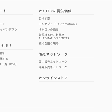
ート
オムロンの提供価値
目指す姿
ポート
コンセプト「i-Automation!」
ジャパンデスク
オムロンの強み
お客様との共創拠点
AUTOMATION CENTER
DIBP
BBP
DEHP
環境保護
技術を磨く現場
・セミナ
状況ページへ
使用期限
検索ください
案内
販売ネットワーク
講する
O
O
O
10
国内販売ネットワーク
ス一覧（PDF）
海外販売ネットワーク
オンラインストア
状況ページへ