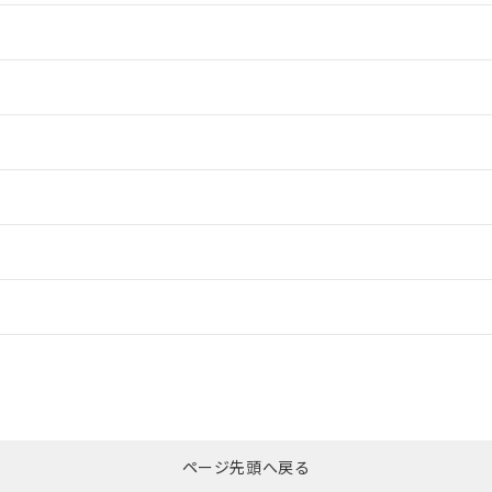
情報更新：2
情報更新：2
情報更新：2
ードすることができます。
情報更新：
ログイン/会員登録
CCC認証
電波法
みください。
Yes
N/A
非含有証明書
※3
ページ先頭へ戻る
ダウンロードはこちら