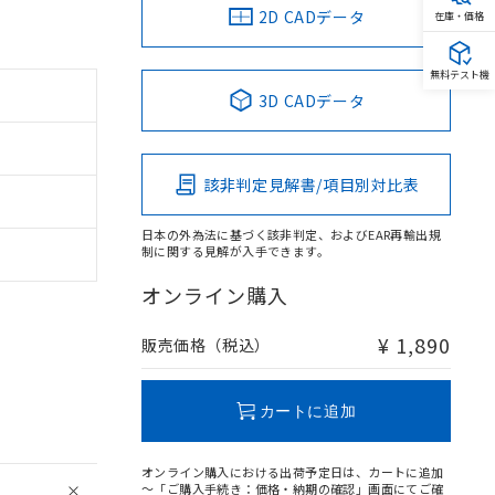
2D CADデータ
在庫・価格
無料テスト機
3D CADデータ
該非判定見解書/項目別対比表
日本の外為法に基づく該非判定、およびEAR再輸出規
制に関する見解が入手できます。
オンライン購入
¥ 1,890
販売価格（税込）
カートに追加
オンライン購入における出荷予定日は、カートに追加
～「ご購入手続き：価格・納期の確認」画面にてご確