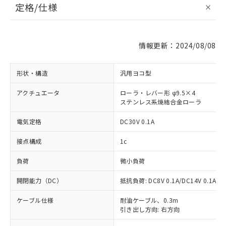
定格/仕様
情報更新：2024/08/08
形状・構造
汎用ヨコ型
アクチュエータ
ローラ・レバー形 φ9.5×4
ステンレス系焼結合金ローラ
電気定格
DC30V 0.1A
接点構成
1c
負荷
微小負荷
開閉能力（DC）
抵抗負荷: DC8V 0.1A/DC14V 0.1A/DC
ケーブル仕様
耐油ケーブル、0.3m
引き出し方向: 右方向