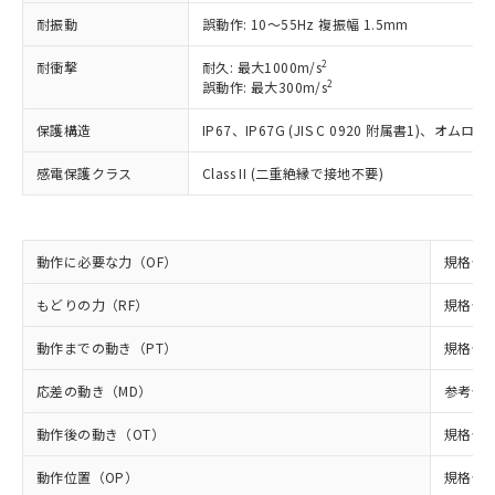
調査・確認中：EU RoHS指令（10物質）の
耐振動
誤動作: 10～55Hz 複振幅 1.5mm
本サービスは、当社制御機器事業取扱
※1 中国RoHS○×表
非含有の対応状況を調査中または確認中の
商品の当社在庫状況および標準価格
商品です。
2
耐衝撃
耐久: 最大1000m/s
(税抜)を提供させていただくもので
「○」：最大均質材料含有率が中国RoHSの
2
非該当品：ライセンス料など無形物で、有
誤動作: 最大300m/s
す。
基準値以下であることを示します。
害物質有無と関係のない商品です。
当社制御機器事業取扱商品の中には、
「×」：最大均質材料含有率が中国RoHSの
保護構造
IP67、IP67G (JIS C 0920 附属書1)
仕入先様の事情により、非含有部品として
本サービスの対象外となる商品もある
基準値を超えていることを示します。
いたものが、含有品と判明した場合などや
当社は、これら貴社製品のうち、外国
ことをご了承ください。
感電保護クラス
Class II (二重絶縁で接地不要)
「－」：未確認です。当社販売部門へお問
むを得ず変更することがあります。
為替および外国貿易法に定める商品
在庫状況および標準価格照会結果は、
い合わせください。
（以下｢規制貨物等」という）を輸出
記載している更新日時点での社内デー
*EU RoHS指令（10物質）：
または国外への提供する場合は、日本
記
タに基づき作成されるものであり、閲
説明
鉛(Pb) 1000ppm以下、 水銀(Hg) 1000ppm以下、 カド
*中国RoHS10物質の基準値 (GB/T26572)：
国政府の輸出許可(または役務取引許
号
覧された時点での実際の在庫および標
ミウム(Cd) 100ppm以下、
動作に必要な力（OF）
規格値 最
Pb(鉛) :1000ppm、 Hg(水銀) : 1000ppm、 Cd(カドミウ
可)を取得するなどの必要な手続きを
六価クロム(Cr(Ⅵ)) 1000ppm以下、ポリ臭化ビフェニル
ム) : 100ppm、
準価格とは異なる場合があることをご
類(PBB) 1000ppm以下、ポリ臭化ジフェニルエーテル類
Cr(Ⅵ)(六価クロム) : 1000ppm、 PBBs(ポリ臭化ビフェ
とります。
もどりの力（RF）
規格値 最
了承ください。
(PBDE) 1000ppm以下、フタル酸ビス(2-エチルヘキシ
○
一定数以上の在庫あり
ニル類) : 1000ppm、 PBDEs(ポリ臭化ジフェニルエーテ
当社は規制貨物を破棄する場合は、完
ル) (DEHP)(別名：DOP) 1000ppm以下、フタル酸ブチ
正式な納期状況および標準価格はお客
ル類) : 1000ppm、
ルベンジル（BBP） 1000ppm以下、フタル酸ジブチル
全に破砕するなど、違法に輸出されな
DBP(フタル酸ジブチル) : 1000ppm、 DIBP(フタル酸ジ
動作までの動き（PT）
規格値 
様のお取引先、またはお客様担当のオ
（DBP） 1000ppm以下、フタル酸ジイソブチル
イソブチル) : 1000ppm、 BBP(フタル酸ブチルベンジ
△
一定数には満たないが在庫あり
いよう必要な手段を講じます。
ムロン制御機器販売店・当社販売員に
(DIBP) 1000ppm以下
ル) : 1000ppm、
応差の動き（MD）
参考値 0
当社は貴社製品を、核兵器、ミサイ
但し、RoHS指令で産業用監視および制御機器に対する
DEHP(フタル酸ビス(2-エチルヘキシル)) : 1000ppm
ご相談ください。
適用除外項目は除く。
ル、化学兵器、生物兵器またはその他
－
在庫なし(最新の在庫状況につ
オムロン制御機器販売店や当社販売拠
フタル酸エステル類の４物質については閾値を超える意
動作後の動き（OT）
規格値 
武器並びにこれらの製造装置等に一切
いては、お客様のお取引先、ま
図的な使用がないことを確認しています。
点は「
販売ネットワーク
」をご確認
※2 環境保護使用期限
使用いたしません。
たはお客様担当のオムロン制御
ください。
動作位置（OP）
規格値 2
当社は、貴社製品を第三者に販売する
機器販売店・当社販売員にご確
在庫状況および標準価格結果を当社の