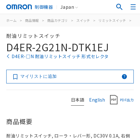
制御機器
Japan
ホーム
>
商品情報
>
商品カテゴリ
>
スイッチ
>
リミットスイッチ
>
汎
耐油リミットスイッチ
D4ER-2G21N-DTK1EJ
D4ER-□N 耐油リミットスイッチ 形式セレクタ
マイリストに追加
日本語
English
PDF出力
商品概要
耐油リミットスイッチ, ローラ・レバー形, DC30V 0.1A, 右側