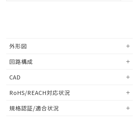
※2 対応予定月
「ｅ」：有害物質（10物質）のすべてが基
場合は、上記1、2および3の内容を当
認ください)
事前の承諾なく第三者に漏洩または開
準値以下であることを示します。
該第三者に通知します。また当社は、
示しないようお願いします。
部品在庫の切り替え状況などにより、予定
「10」：通常の使用状況下において有害物
販売先および販売に係わる関係者が違
マイパーツ機能（部品リスト作成サー
空
受注生産機種、また在庫状況の
月が前後することがあります。
質が外部に漏えいし、環境に深刻な影響を
法に輸出するおそれがある場合は、取
ビス）をご利用いただくには、I-Web
白
情報を公開していない機種
及ぼさない年数を意味します。
り引きをいたしません。
メンバーズにご登録されている必要が
「－」：未確認です。当社販売部門へお問
あります。
い合わせください。
外形図
お客様が当ウェブサイト上で当社にご
※3 非含有証明書ダウンロード
登録された部品リストについて、当社
情報更新：2024/08/08
および当社の共同利用者が、当社の製
回路構成
下記の非含有証明書をダウンロードするこ
品・サービスに関するお客様との取
とができます。
合意する
キャンセル
引・商談に必要な範囲で利用すること
情報更新：2024/08/08
CAD
をご了承ください。
EU RoHS指令（10物質）の非含有証明書
※当社の共同利用者とは、
"個人情報
コネクタピン配置図
ログイン/会員登録いただくと、CADデータをダウンロー
51物質の非含有証明書（当社基準）
の共同利用に関して"
の「1.共同利
RoHS/REACH対応状況
ドすることができます。
※本証明書は発行日時点で非含有を証明す
用者の範囲」に記載されている法人を
るもので、過去に遡って非含有を証明する
情報更新：2026/7/29
指します。
規格認証/適合状況
ものではありません。
また、RoHS指令のフタル酸エステル類４
ログイン/会員登録
EU RoHS
注意事項・凡例
D4ER-2G21N-DTK1EJについての規格認証/適合状況につい
物質の対応では、対応完了までの期間は出
ては、「カスタマーサポートセンタ お客様相談室」または貴
荷製品に未対応品が混在することから備考
社担当オムロン営業員または販売店にお問い合わせくださ
欄に対応日を記載しておりました。
対応状況
対応予定月
※1
※2
い。