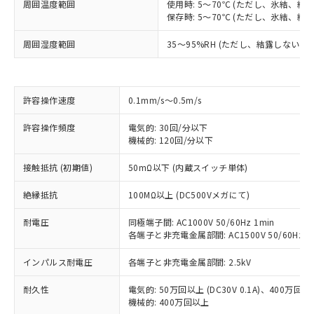
周囲温度範囲
使用時: 5～70℃ (ただし、氷結、結
保存時: 5～70℃ (ただし、氷結、結
周囲湿度範囲
35～95%RH (ただし、結露しないこと
許容操作速度
0.1mm/s～0.5m/s
許容操作頻度
電気的: 30回/分以下
機械的: 120回/分以下
※1 対応状況
接触抵抗 (初期値)
50mΩ以下 (内蔵スイッチ単体)
対応済み：EU RoHS指令（10物質）の
絶縁抵抗
100MΩ以上 (DC500Vメガにて)
非含有に対応した製品が提供可能な商品で
す。
耐電圧
同極端子間: AC1000V 50/60Hz 1min
各端子と非充電金属部間: AC1500V 50/60Hz 1
対応予定：EU RoHS指令（10物質）の非含
ご利用条件
有に対応した製品に切り替える予定のある
インパルス耐電圧
各端子と非充電金属部間: 2.5kV
商品です。
対応予定なし：EU RoHS指令（10物質）の
耐久性
電気的: 50万回以上 (DC30V 0.1A)、400万回以上 
以下の条件をお読みいただき、同意のうえ
非含有に非対応の商品で、対応品を出す予
機械的: 400万回以上
ご利用ください。
定はありません。