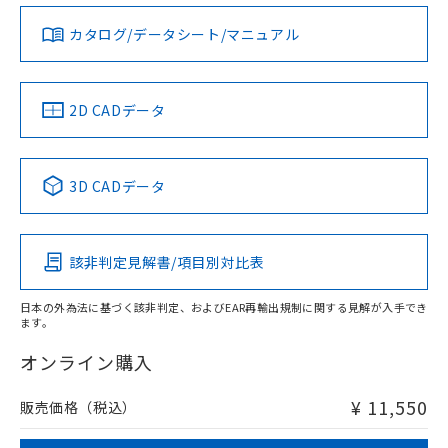
既に当社にて対応品への在庫切替を完了
ダウンロードデータをご利用いただく前に、以下を必ずお読
していることから、特段のことがない限
みください。
カタログ/データシート/マニュアル
対応済み
り、2022年1月12日より割愛しておりま
ソフトウェアの使用条件
お問い合わせ
す。
中国 RoHS
注意事項・凡例
2D CADデータ
中国 RoHS表
※1 ※2
3D CADデータ
Pb
Hg
Cd
Cr(VI)
該非判定見解書/項目別対比表
X
O
O
O
日本の外為法に基づく該非判定、およびEAR再輸出規制に関する見解が入手でき
ます。
"対応済み"や非含有の記載がされた商品であっても、流通
在庫等で未対応品が混在する可能性があります。
オンライン購入
非含有品が必要な際は、弊社営業部門もしくは販売店へお
問い合わせください。
¥ 11,550
販売価格（税込）