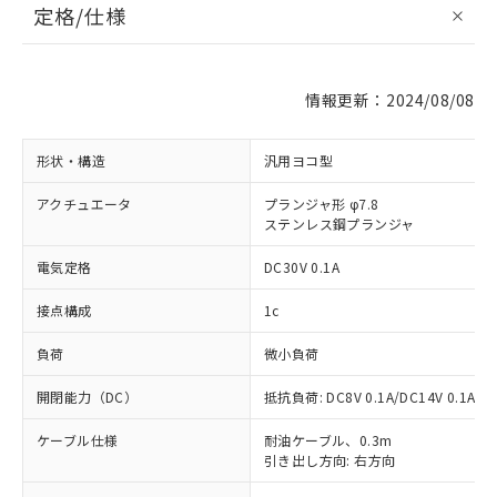
定格/仕様
情報更新：2024/08/08
形状・構造
汎用ヨコ型
アクチュエータ
プランジャ形 φ7.8
ステンレス鋼プランジャ
電気定格
DC30V 0.1A
接点構成
1c
負荷
微小負荷
開閉能力（DC）
抵抗負荷: DC8V 0.1A/DC14V 0.1A/DC
ケーブル仕様
耐油ケーブル、0.3m
引き出し方向: 右方向