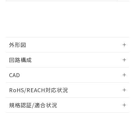
※2 対応予定月
「ｅ」：有害物質（10物質）のすべてが基
場合は、上記1、2および3の内容を当
認ください)
事前の承諾なく第三者に漏洩または開
準値以下であることを示します。
該第三者に通知します。また当社は、
示しないようお願いします。
部品在庫の切り替え状況などにより、予定
「10」：通常の使用状況下において有害物
販売先および販売に係わる関係者が違
マイパーツ機能（部品リスト作成サー
空
受注生産機種、また在庫状況の
月が前後することがあります。
質が外部に漏えいし、環境に深刻な影響を
法に輸出するおそれがある場合は、取
ビス）をご利用いただくには、I-Web
白
情報を公開していない機種
及ぼさない年数を意味します。
り引きをいたしません。
メンバーズにご登録されている必要が
「－」：未確認です。当社販売部門へお問
あります。
い合わせください。
外形図
お客様が当ウェブサイト上で当社にご
※3 非含有証明書ダウンロード
登録された部品リストについて、当社
情報更新：2024/08/08
および当社の共同利用者が、当社の製
回路構成
下記の非含有証明書をダウンロードするこ
品・サービスに関するお客様との取
とができます。
合意する
キャンセル
引・商談に必要な範囲で利用すること
情報更新：2024/08/08
CAD
をご了承ください。
EU RoHS指令（10物質）の非含有証明書
※当社の共同利用者とは、
"個人情報
コネクタピン配置図
ログイン/会員登録いただくと、CADデータをダウンロー
51物質の非含有証明書（当社基準）
の共同利用に関して"
の「1.共同利
RoHS/REACH対応状況
ドすることができます。
※本証明書は発行日時点で非含有を証明す
用者の範囲」に記載されている法人を
るもので、過去に遡って非含有を証明する
情報更新：2026/7/29
指します。
規格認証/適合状況
ものではありません。
また、RoHS指令のフタル酸エステル類４
ログイン/会員登録
EU RoHS
注意事項・凡例
D4ER-2C21N-DTK1EJについての規格認証/適合状況につい
物質の対応では、対応完了までの期間は出
ては、「カスタマーサポートセンタ お客様相談室」または貴
荷製品に未対応品が混在することから備考
社担当オムロン営業員または販売店にお問い合わせくださ
欄に対応日を記載しておりました。
対応状況
対応予定月
※1
※2
い。