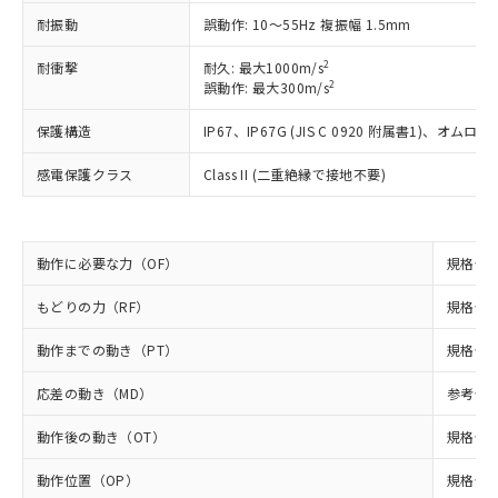
調査・確認中：EU RoHS指令（10物質）の
耐振動
誤動作: 10～55Hz 複振幅 1.5mm
本サービスは、当社制御機器事業取扱
※1 中国RoHS○×表
非含有の対応状況を調査中または確認中の
商品の当社在庫状況および標準価格
商品です。
2
耐衝撃
耐久: 最大1000m/s
(税抜)を提供させていただくもので
「○」：最大均質材料含有率が中国RoHSの
2
非該当品：ライセンス料など無形物で、有
誤動作: 最大300m/s
す。
基準値以下であることを示します。
害物質有無と関係のない商品です。
当社制御機器事業取扱商品の中には、
「×」：最大均質材料含有率が中国RoHSの
保護構造
IP67、IP67G (JIS C 0920 附属書1)
仕入先様の事情により、非含有部品として
本サービスの対象外となる商品もある
基準値を超えていることを示します。
いたものが、含有品と判明した場合などや
当社は、これら貴社製品のうち、外国
ことをご了承ください。
感電保護クラス
Class II (二重絶縁で接地不要)
「－」：未確認です。当社販売部門へお問
むを得ず変更することがあります。
為替および外国貿易法に定める商品
在庫状況および標準価格照会結果は、
い合わせください。
（以下｢規制貨物等」という）を輸出
記載している更新日時点での社内デー
*EU RoHS指令（10物質）：
または国外への提供する場合は、日本
記
タに基づき作成されるものであり、閲
説明
鉛(Pb) 1000ppm以下、 水銀(Hg) 1000ppm以下、 カド
*中国RoHS10物質の基準値 (GB/T26572)：
国政府の輸出許可(または役務取引許
号
覧された時点での実際の在庫および標
ミウム(Cd) 100ppm以下、
動作に必要な力（OF）
規格値 最
Pb(鉛) :1000ppm、 Hg(水銀) : 1000ppm、 Cd(カドミウ
可)を取得するなどの必要な手続きを
六価クロム(Cr(Ⅵ)) 1000ppm以下、ポリ臭化ビフェニル
ム) : 100ppm、
準価格とは異なる場合があることをご
類(PBB) 1000ppm以下、ポリ臭化ジフェニルエーテル類
Cr(Ⅵ)(六価クロム) : 1000ppm、 PBBs(ポリ臭化ビフェ
とります。
もどりの力（RF）
規格値 最
了承ください。
(PBDE) 1000ppm以下、フタル酸ビス(2-エチルヘキシ
○
一定数以上の在庫あり
ニル類) : 1000ppm、 PBDEs(ポリ臭化ジフェニルエーテ
当社は規制貨物を破棄する場合は、完
ル) (DEHP)(別名：DOP) 1000ppm以下、フタル酸ブチ
正式な納期状況および標準価格はお客
ル類) : 1000ppm、
ルベンジル（BBP） 1000ppm以下、フタル酸ジブチル
全に破砕するなど、違法に輸出されな
DBP(フタル酸ジブチル) : 1000ppm、 DIBP(フタル酸ジ
動作までの動き（PT）
規格値 最
様のお取引先、またはお客様担当のオ
（DBP） 1000ppm以下、フタル酸ジイソブチル
イソブチル) : 1000ppm、 BBP(フタル酸ブチルベンジ
△
一定数には満たないが在庫あり
いよう必要な手段を講じます。
ムロン制御機器販売店・当社販売員に
(DIBP) 1000ppm以下
ル) : 1000ppm、
応差の動き（MD）
参考値 0
当社は貴社製品を、核兵器、ミサイ
但し、RoHS指令で産業用監視および制御機器に対する
DEHP(フタル酸ビス(2-エチルヘキシル)) : 1000ppm
ご相談ください。
適用除外項目は除く。
ル、化学兵器、生物兵器またはその他
－
在庫なし(最新の在庫状況につ
オムロン制御機器販売店や当社販売拠
フタル酸エステル類の４物質については閾値を超える意
動作後の動き（OT）
規格値 
武器並びにこれらの製造装置等に一切
いては、お客様のお取引先、ま
図的な使用がないことを確認しています。
点は「
販売ネットワーク
」をご確認
※2 環境保護使用期限
使用いたしません。
たはお客様担当のオムロン制御
ください。
動作位置（OP）
規格値 2
当社は、貴社製品を第三者に販売する
機器販売店・当社販売員にご確
在庫状況および標準価格結果を当社の