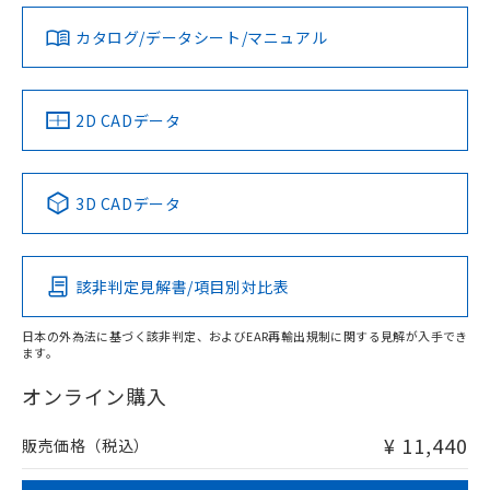
既に当社にて対応品への在庫切替を完了
ダウンロードデータをご利用いただく前に、以下を必ずお読
していることから、特段のことがない限
みください。
カタログ/データシート/マニュアル
対応済み
り、2022年1月12日より割愛しておりま
ソフトウェアの使用条件
お問い合わせ
す。
中国 RoHS
注意事項・凡例
2D CADデータ
中国 RoHS表
※1 ※2
3D CADデータ
Pb
Hg
Cd
Cr(VI)
該非判定見解書/項目別対比表
X
O
O
O
日本の外為法に基づく該非判定、およびEAR再輸出規制に関する見解が入手でき
ます。
"対応済み"や非含有の記載がされた商品であっても、流通
在庫等で未対応品が混在する可能性があります。
オンライン購入
非含有品が必要な際は、弊社営業部門もしくは販売店へお
問い合わせください。
¥ 11,440
販売価格（税込）