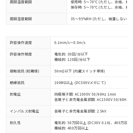
周囲温度範囲
使用時: 5～70℃ (ただし、氷結、結
保存時: 5～70℃ (ただし、氷結、結
周囲湿度範囲
35～95%RH (ただし、結露しないこと
許容操作速度
0.1mm/s～0.5m/s
許容操作頻度
電気的: 30回/分以下
機械的: 120回/分以下
※1 対応状況
接触抵抗 (初期値)
50mΩ以下 (内蔵スイッチ単体)
対応済み：EU RoHS指令（10物質）の
絶縁抵抗
100MΩ以上 (DC500Vメガにて)
非含有に対応した製品が提供可能な商品で
す。
耐電圧
同極端子間: AC1000V 50/60Hz 1min
各端子と非充電金属部間: AC1500V 50/60Hz 1
対応予定：EU RoHS指令（10物質）の非含
ご利用条件
有に対応した製品に切り替える予定のある
インパルス耐電圧
各端子と非充電金属部間: 2.5kV
商品です。
対応予定なし：EU RoHS指令（10物質）の
耐久性
電気的: 50万回以上 (DC30V 0.1A)、400万回以上 
以下の条件をお読みいただき、同意のうえ
非含有に非対応の商品で、対応品を出す予
機械的: 400万回以上
ご利用ください。
定はありません。