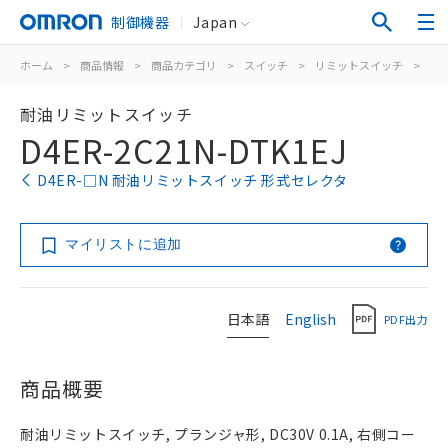
制御機器
Japan
ホーム
>
商品情報
>
商品カテゴリ
>
スイッチ
>
リミットスイッチ
>
汎
耐油リミットスイッチ
D4ER-2C21N-DTK1EJ
D4ER-□N 耐油リミットスイッチ 形式セレクタ
マイリストに追加
日本語
English
PDF出力
商品概要
耐油リミットスイッチ, プランジャ形, DC30V 0.1A, 右側コー