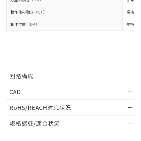
当社は、貴社製品を第三者に販売する
機器販売店・当社販売員にご確
在庫状況および標準価格結果を当社の
※2 対応予定月
「ｅ」：有害物質（10物質）のすべてが基
場合は、上記1、2および3の内容を当
認ください)
動作後の動き（OT）
規格値 
事前の承諾なく第三者に漏洩または開
準値以下であることを示します。
該第三者に通知します。また当社は、
示しないようお願いします。
部品在庫の切り替え状況などにより、予定
「10」：通常の使用状況下において有害物
販売先および販売に係わる関係者が違
動作位置（OP）
規格値 3
マイパーツ機能（部品リスト作成サー
空
受注生産機種、また在庫状況の
月が前後することがあります。
質が外部に漏えいし、環境に深刻な影響を
法に輸出するおそれがある場合は、取
ビス）をご利用いただくには、I-Web
白
情報を公開していない機種
及ぼさない年数を意味します。
り引きをいたしません。
メンバーズにご登録されている必要が
「－」：未確認です。当社販売部門へお問
あります。
い合わせください。
お客様が当ウェブサイト上で当社にご
※3 非含有証明書ダウンロード
登録された部品リストについて、当社
および当社の共同利用者が、当社の製
下記の非含有証明書をダウンロードするこ
品・サービスに関するお客様との取
回路構成
とができます。
合意する
キャンセル
引・商談に必要な範囲で利用すること
をご了承ください。
情報更新：2024/08/08
EU RoHS指令（10物質）の非含有証明書
CAD
※当社の共同利用者とは、
"個人情報
51物質の非含有証明書（当社基準）
の共同利用に関して"
の「1.共同利
ログイン/会員登録いただくと、CADデータをダウンロー
※本証明書は発行日時点で非含有を証明す
用者の範囲」に記載されている法人を
RoHS/REACH対応状況
ドすることができます。
るもので、過去に遡って非含有を証明する
指します。
ものではありません。
情報更新：2026/7/29
規格認証/適合状況
また、RoHS指令のフタル酸エステル類４
物質の対応では、対応完了までの期間は出
ログイン/会員登録
EU RoHS
注意事項・凡例
D4ER-2A22Nについての規格認証/適合状況については、「カ
荷製品に未対応品が混在することから備考