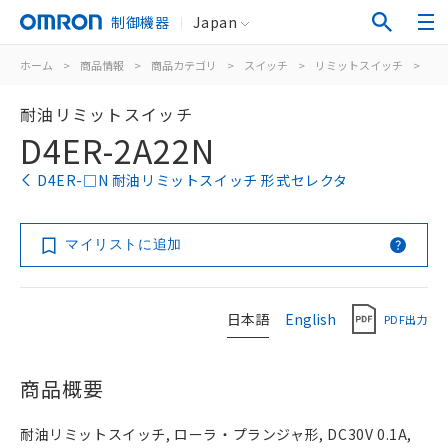
制御機器
Japan
ホーム
>
商品情報
>
商品カテゴリ
>
スイッチ
>
リミットスイッチ
>
汎
耐油リミットスイッチ
D4ER-2A22N
D4ER-□N 耐油リミットスイッチ 形式セレクタ
マイリストに追加
日本語
English
PDF出力
商品概要
耐油リミットスイッチ, ローラ・プランジャ形, DC30V 0.1A,