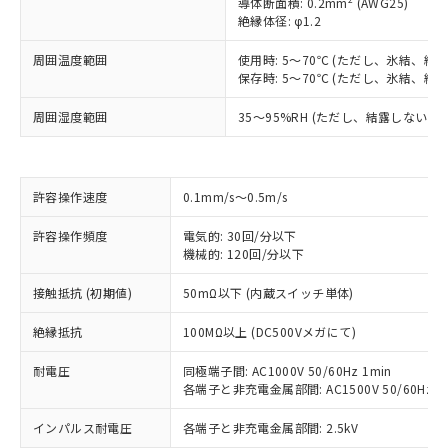
導体断面積: 0.2mm
(AWG25)
絶縁体径: φ1.2
周囲温度範囲
使用時: 5～70℃ (ただし、氷結、結
保存時: 5～70℃ (ただし、氷結、結
周囲湿度範囲
35～95%RH (ただし、結露しないこと
許容操作速度
0.1mm/s～0.5m/s
許容操作頻度
電気的: 30回/分以下
※1 対応状況
機械的: 120回/分以下
接触抵抗 (初期値)
50mΩ以下 (内蔵スイッチ単体)
対応済み：EU RoHS指令（10物質）の
非含有に対応した製品が提供可能な商品で
絶縁抵抗
100MΩ以上 (DC500Vメガにて)
す。
対応予定：EU RoHS指令（10物質）の非含
耐電圧
同極端子間: AC1000V 50/60Hz 1min
ご利用条件
有に対応した製品に切り替える予定のある
各端子と非充電金属部間: AC1500V 50/60Hz 1
商品です。
対応予定なし：EU RoHS指令（10物質）の
インパルス耐電圧
各端子と非充電金属部間: 2.5kV
以下の条件をお読みいただき、同意のうえ
非含有に非対応の商品で、対応品を出す予