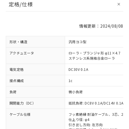
定格/仕様
情報更新：2024/08/08
形状・構造
汎用ヨコ型
アクチュエータ
ローラ・プランジャ形 φ11×4.7
ステンレス系焼結合金ローラ
電気定格
DC30V 0.1A
接点構成
1c
負荷
微小負荷
開閉能力（DC）
抵抗負荷: DC8V 0.1A/DC14V 0.1A/DC
ケーブル仕様
フッ素絶縁 耐油ケーブル、3芯、2m
仕上り径: φ4
引き出し方向: 左方向
2