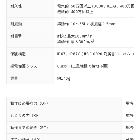
ご利用ください。
定はありません。
耐久性
電気的: 50万回以上 (DC30V 0.1A)、400万回以上 
調査・確認中：EU RoHS指令（10物質）の
機械的: 400万回以上
本サービスは、当社制御機器事業取扱
※1 中国RoHS○×表
非含有の対応状況を調査中または確認中の
商品の当社在庫状況および標準価格
耐振動
誤動作: 10～55Hz 複振幅 1.5mm
商品です。
(税抜)を提供させていただくもので
「○」：最大均質材料含有率が中国RoHSの
非該当品：ライセンス料など無形物で、有
す。
2
耐衝撃
耐久: 最大1000m/s
基準値以下であることを示します。
害物質有無と関係のない商品です。
当社制御機器事業取扱商品の中には、
2
誤動作: 最大300m/s
「×」：最大均質材料含有率が中国RoHSの
仕入先様の事情により、非含有部品として
本サービスの対象外となる商品もある
基準値を超えていることを示します。
いたものが、含有品と判明した場合などや
当社は、これら貴社製品のうち、外国
保護構造
IP67、IP67G (JIS C 0920 附属書1)
ことをご了承ください。
「－」：未確認です。当社販売部門へお問
むを得ず変更することがあります。
為替および外国貿易法に定める商品
在庫状況および標準価格照会結果は、
い合わせください。
（以下｢規制貨物等」という）を輸出
感電保護クラス
Class II (二重絶縁で接地不要)
記載している更新日時点での社内デー
*EU RoHS指令（10物質）：
または国外への提供する場合は、日本
記
タに基づき作成されるものであり、閲
説明
鉛(Pb) 1000ppm以下、 水銀(Hg) 1000ppm以下、 カド
*中国RoHS10物質の基準値 (GB/T26572)：
質量
約140g
国政府の輸出許可(または役務取引許
号
覧された時点での実際の在庫および標
ミウム(Cd) 100ppm以下、
Pb(鉛) :1000ppm、 Hg(水銀) : 1000ppm、 Cd(カドミウ
可)を取得するなどの必要な手続きを
六価クロム(Cr(Ⅵ)) 1000ppm以下、ポリ臭化ビフェニル
ム) : 100ppm、
準価格とは異なる場合があることをご
類(PBB) 1000ppm以下、ポリ臭化ジフェニルエーテル類
Cr(Ⅵ)(六価クロム) : 1000ppm、 PBBs(ポリ臭化ビフェ
とります。
了承ください。
(PBDE) 1000ppm以下、フタル酸ビス(2-エチルヘキシ
○
一定数以上の在庫あり
ニル類) : 1000ppm、 PBDEs(ポリ臭化ジフェニルエーテ
当社は規制貨物を破棄する場合は、完
ル) (DEHP)(別名：DOP) 1000ppm以下、フタル酸ブチ
正式な納期状況および標準価格はお客
ル類) : 1000ppm、
動作に必要な力（OF）
規格値 最
ルベンジル（BBP） 1000ppm以下、フタル酸ジブチル
全に破砕するなど、違法に輸出されな
DBP(フタル酸ジブチル) : 1000ppm、 DIBP(フタル酸ジ
様のお取引先、またはお客様担当のオ
（DBP） 1000ppm以下、フタル酸ジイソブチル
イソブチル) : 1000ppm、 BBP(フタル酸ブチルベンジ
△
一定数には満たないが在庫あり
いよう必要な手段を講じます。
ムロン制御機器販売店・当社販売員に
(DIBP) 1000ppm以下
ル) : 1000ppm、
もどりの力（RF）
規格値 最
当社は貴社製品を、核兵器、ミサイ
但し、RoHS指令で産業用監視および制御機器に対する
DEHP(フタル酸ビス(2-エチルヘキシル)) : 1000ppm
ご相談ください。
適用除外項目は除く。
ル、化学兵器、生物兵器またはその他
－
在庫なし(最新の在庫状況につ
オムロン制御機器販売店や当社販売拠
動作までの動き（PT）
フタル酸エステル類の４物質については閾値を超える意
規格値 最
武器並びにこれらの製造装置等に一切
いては、お客様のお取引先、ま
図的な使用がないことを確認しています。
点は「
販売ネットワーク
」をご確認
※2 環境保護使用期限
使用いたしません。
たはお客様担当のオムロン制御
ください。
応差の動き（MD）
参考値 0