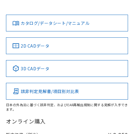
スタマーサポートセンタ お客様相談室」または貴社担当オム
欄に対応日を記載しておりました。
ロン営業員または販売店にお問い合わせください。
既に当社にて対応品への在庫切替を完了
対応状況
対応予定月
※1
※2
していることから、特段のことがない限
ダウンロードデータをご利用いただく前に、以下を必ずお読
り、2022年1月12日より割愛しておりま
みください。
お問い合わせ
カタログ/データシート/マニュアル
対応済み
す。
ソフトウェアの使用条件
中国 RoHS
注意事項・凡例
2D CADデータ
中国 RoHS表
※1 ※2
3D CADデータ
Pb
Hg
Cd
Cr(VI)
該非判定見解書/項目別対比表
X
O
O
O
日本の外為法に基づく該非判定、およびEAR再輸出規制に関する見解が入手でき
ます。
"対応済み"や非含有の記載がされた商品であっても、流通
在庫等で未対応品が混在する可能性があります。
オンライン購入
非含有品が必要な際は、弊社営業部門もしくは販売店へお
問い合わせください。