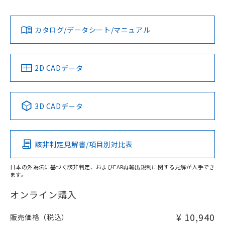
社担当オムロン営業員または販売店にお問い合わせくださ
既に当社にて対応品への在庫切替を完了
対応状況
対応予定月
※1
※2
い。
ダウンロードデータをご利用いただく前に、以下を必ずお読
していることから、特段のことがない限
みください。
カタログ/データシート/マニュアル
り、2022年1月12日より割愛しておりま
対応済み
ソフトウェアの使用条件
お問い合わせ
す。
中国 RoHS
注意事項・凡例
2D CADデータ
中国 RoHS表
※1 ※2
3D CADデータ
Pb
Hg
Cd
Cr(VI)
該非判定見解書/項目別対比表
X
O
O
O
日本の外為法に基づく該非判定、およびEAR再輸出規制に関する見解が入手でき
ます。
"対応済み"や非含有の記載がされた商品であっても、流通
在庫等で未対応品が混在する可能性があります。
オンライン購入
非含有品が必要な際は、弊社営業部門もしくは販売店へお
問い合わせください。
¥ 10,940
販売価格（税込）