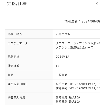
定格/仕様
情報更新：2024/08/08
形状・構造
汎用ヨコ型
アクチュエータ
クロス・ローラ・プランジャ形 φ11×4
ステンレス系焼結合金ローラ
電気定格
DC30V 1A
接点構成
1c
負荷
一般負荷
開閉能力（DC）
抵抗負荷: DC8V 1A/DC14V 1A/DC30V
誘導負荷: DC8V 1A/DC14V 1A/DC30V
許容突入電流
常時閉路: 最大10A
常時開路: 最大10A