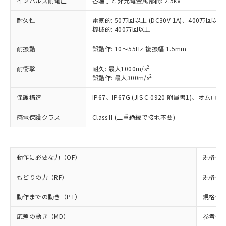
インパルス耐電圧
ご利用ください。
各端子と非充電金属部間: 2.5kV
定はありません。
調査・確認中：EU RoHS指令（10物質）の
本サービスは、当社制御機器事業取扱
耐久性
電気的: 50万回以上 (DC30V 1A)、400万回以上 (
※1 中国RoHS○×表
非含有の対応状況を調査中または確認中の
機械的: 400万回以上
商品の当社在庫状況および標準価格
商品です。
(税抜)を提供させていただくもので
「○」：最大均質材料含有率が中国RoHSの
非該当品：ライセンス料など無形物で、有
耐振動
誤動作: 10～55Hz 複振幅 1.5mm
す。
基準値以下であることを示します。
害物質有無と関係のない商品です。
当社制御機器事業取扱商品の中には、
「×」：最大均質材料含有率が中国RoHSの
仕入先様の事情により、非含有部品として
2
耐衝撃
耐久: 最大1000m/s
本サービスの対象外となる商品もある
基準値を超えていることを示します。
2
いたものが、含有品と判明した場合などや
誤動作: 最大300m/s
当社は、これら貴社製品のうち、外国
ことをご了承ください。
「－」：未確認です。当社販売部門へお問
むを得ず変更することがあります。
為替および外国貿易法に定める商品
在庫状況および標準価格照会結果は、
保護構造
い合わせください。
IP67、IP67G (JIS C 0920 附属書1)
（以下｢規制貨物等」という）を輸出
記載している更新日時点での社内デー
*EU RoHS指令（10物質）：
または国外への提供する場合は、日本
記
タに基づき作成されるものであり、閲
説明
感電保護クラス
Class II (二重絶縁で接地不要)
鉛(Pb) 1000ppm以下、 水銀(Hg) 1000ppm以下、 カド
*中国RoHS10物質の基準値 (GB/T26572)：
国政府の輸出許可(または役務取引許
号
覧された時点での実際の在庫および標
ミウム(Cd) 100ppm以下、
Pb(鉛) :1000ppm、 Hg(水銀) : 1000ppm、 Cd(カドミウ
可)を取得するなどの必要な手続きを
六価クロム(Cr(Ⅵ)) 1000ppm以下、ポリ臭化ビフェニル
ム) : 100ppm、
準価格とは異なる場合があることをご
類(PBB) 1000ppm以下、ポリ臭化ジフェニルエーテル類
Cr(Ⅵ)(六価クロム) : 1000ppm、 PBBs(ポリ臭化ビフェ
とります。
了承ください。
(PBDE) 1000ppm以下、フタル酸ビス(2-エチルヘキシ
○
一定数以上の在庫あり
ニル類) : 1000ppm、 PBDEs(ポリ臭化ジフェニルエーテ
当社は規制貨物を破棄する場合は、完
ル) (DEHP)(別名：DOP) 1000ppm以下、フタル酸ブチ
正式な納期状況および標準価格はお客
動作に必要な力（OF）
ル類) : 1000ppm、
規格値 最
ルベンジル（BBP） 1000ppm以下、フタル酸ジブチル
全に破砕するなど、違法に輸出されな
DBP(フタル酸ジブチル) : 1000ppm、 DIBP(フタル酸ジ
様のお取引先、またはお客様担当のオ
（DBP） 1000ppm以下、フタル酸ジイソブチル
イソブチル) : 1000ppm、 BBP(フタル酸ブチルベンジ
△
一定数には満たないが在庫あり
いよう必要な手段を講じます。
もどりの力（RF）
規格値 最
ムロン制御機器販売店・当社販売員に
(DIBP) 1000ppm以下
ル) : 1000ppm、
当社は貴社製品を、核兵器、ミサイ
但し、RoHS指令で産業用監視および制御機器に対する
DEHP(フタル酸ビス(2-エチルヘキシル)) : 1000ppm
ご相談ください。
適用除外項目は除く。
ル、化学兵器、生物兵器またはその他
動作までの動き（PT）
規格値 最
－
在庫なし(最新の在庫状況につ
オムロン制御機器販売店や当社販売拠
フタル酸エステル類の４物質については閾値を超える意
武器並びにこれらの製造装置等に一切
いては、お客様のお取引先、ま
図的な使用がないことを確認しています。
点は「
販売ネットワーク
」をご確認
※2 環境保護使用期限
応差の動き（MD）
参考値 0
使用いたしません。
たはお客様担当のオムロン制御
ください。