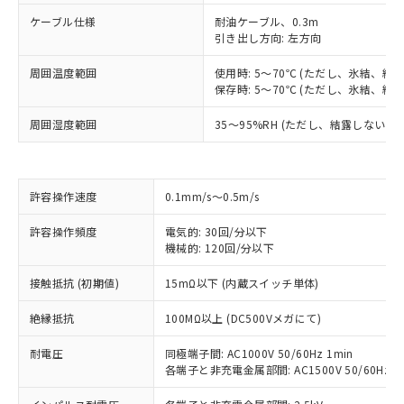
ケーブル仕様
耐油ケーブル、0.3m
引き出し方向: 左方向
周囲温度範囲
使用時: 5～70℃ (ただし、氷結、結
保存時: 5～70℃ (ただし、氷結、結
周囲湿度範囲
35～95%RH (ただし、結露しないこと
許容操作速度
0.1mm/s～0.5m/s
※1 対応状況
許容操作頻度
電気的: 30回/分以下
機械的: 120回/分以下
対応済み：EU RoHS指令（10物質）の
非含有に対応した製品が提供可能な商品で
接触抵抗 (初期値)
15mΩ以下 (内蔵スイッチ単体)
す。
対応予定：EU RoHS指令（10物質）の非含
絶縁抵抗
100MΩ以上 (DC500Vメガにて)
ご利用条件
有に対応した製品に切り替える予定のある
耐電圧
商品です。
同極端子間: AC1000V 50/60Hz 1min
各端子と非充電金属部間: AC1500V 50/60Hz 1
対応予定なし：EU RoHS指令（10物質）の
以下の条件をお読みいただき、同意のうえ
非含有に非対応の商品で、対応品を出す予