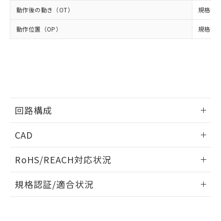
当社は、貴社製品を第三者に販売する
機器販売店・当社販売員にご確
在庫状況および標準価格結果を当社の
動作後の動き（OT）
規格値 
※2 対応予定月
「ｅ」：有害物質（10物質）のすべてが基
場合は、上記1、2および3の内容を当
認ください)
事前の承諾なく第三者に漏洩または開
準値以下であることを示します。
該第三者に通知します。また当社は、
示しないようお願いします。
動作位置（OP）
規格値 3
部品在庫の切り替え状況などにより、予定
「10」：通常の使用状況下において有害物
販売先および販売に係わる関係者が違
マイパーツ機能（部品リスト作成サー
空
受注生産機種、また在庫状況の
月が前後することがあります。
質が外部に漏えいし、環境に深刻な影響を
法に輸出するおそれがある場合は、取
ビス）をご利用いただくには、I-Web
白
情報を公開していない機種
及ぼさない年数を意味します。
り引きをいたしません。
メンバーズにご登録されている必要が
「－」：未確認です。当社販売部門へお問
あります。
い合わせください。
お客様が当ウェブサイト上で当社にご
※3 非含有証明書ダウンロード
登録された部品リストについて、当社
および当社の共同利用者が、当社の製
下記の非含有証明書をダウンロードするこ
回路構成
品・サービスに関するお客様との取
とができます。
合意する
キャンセル
引・商談に必要な範囲で利用すること
情報更新：2024/08/08
をご了承ください。
CAD
EU RoHS指令（10物質）の非含有証明書
※当社の共同利用者とは、
"個人情報
51物質の非含有証明書（当社基準）
コネクタピン配置図
の共同利用に関して"
の「1.共同利
ログイン/会員登録いただくと、CADデータをダウンロー
※本証明書は発行日時点で非含有を証明す
RoHS/REACH対応状況
用者の範囲」に記載されている法人を
ドすることができます。
るもので、過去に遡って非含有を証明する
指します。
情報更新：2026/7/29
ものではありません。
規格認証/適合状況
また、RoHS指令のフタル酸エステル類４
ログイン/会員登録
物質の対応では、対応完了までの期間は出
EU RoHS
注意事項・凡例
D4ER-1B22N-DTK1EJについての規格認証/適合状況につい
荷製品に未対応品が混在することから備考
ては、「カスタマーサポートセンタ お客様相談室」または貴
欄に対応日を記載しておりました。