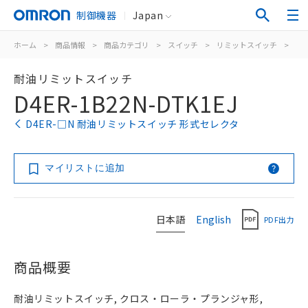
制御機器
Japan
ホーム
>
商品情報
>
商品カテゴリ
>
スイッチ
>
リミットスイッチ
>
汎
耐油リミットスイッチ
D4ER-1B22N-DTK1EJ
D4ER-□N 耐油リミットスイッチ 形式セレクタ
マイリストに追加
日本語
English
PDF出力
商品概要
耐油リミットスイッチ, クロス・ローラ・プランジャ形,