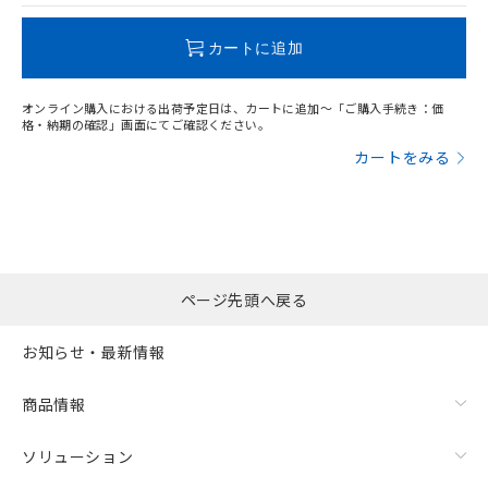
この製品のRoHS/REACH対応状況ページへ
カートに追加
オンライン購入における出荷予定日は、カートに追加～「ご購入手続き：価
格・納期の確認」画面にてご確認ください。
カートをみる
ページ先頭へ戻る
お知らせ・最新情報
商品情報
ソリューション