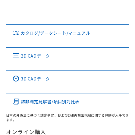
荷製品に未対応品が混在することから備考
ログイン/会員登録
EU RoHS
注意事項・凡例
D4ER-1B21N-DTK1EJについての規格認証/適合状況につい
欄に対応日を記載しておりました。
ては、「カスタマーサポートセンタ お客様相談室」または貴
既に当社にて対応品への在庫切替を完了
社担当オムロン営業員または販売店にお問い合わせくださ
していることから、特段のことがない限
対応状況
対応予定月
※1
※2
い。
ダウンロードデータをご利用いただく前に、以下を必ずお読
り、2022年1月12日より割愛しておりま
みください。
す。
カタログ/データシート/マニュアル
対応済み
ソフトウェアの使用条件
お問い合わせ
中国 RoHS
注意事項・凡例
2D CADデータ
中国 RoHS表
※1 ※2
3D CADデータ
Pb
Hg
Cd
Cr(VI)
該非判定見解書/項目別対比表
X
O
O
O
日本の外為法に基づく該非判定、およびEAR再輸出規制に関する見解が入手でき
ます。
"対応済み"や非含有の記載がされた商品であっても、流通
在庫等で未対応品が混在する可能性があります。
オンライン購入