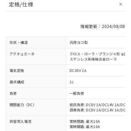
定格/仕様
情報更新：2024/08/08
形状・構造
汎用ヨコ型
アクチュエータ
クロス・ローラ・プランジャ形 φ11×4
ステンレス系焼結合金ローラ
電気定格
DC30V 1A
接点構成
1c
負荷
一般負荷
開閉能力（DC）
抵抗負荷: DC8V 1A/DC14V 1A/DC30V
誘導負荷: DC8V 1A/DC14V 1A/DC30V
許容突入電流
常時閉路: 最大10A
常時開路: 最大10A