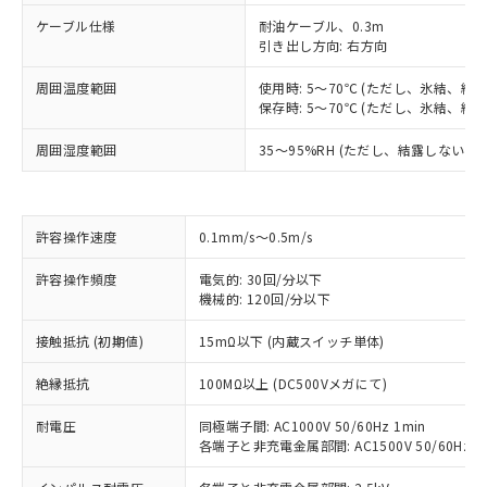
ケーブル仕様
耐油ケーブル、0.3m
引き出し方向: 右方向
周囲温度範囲
使用時: 5～70℃ (ただし、氷結、結
保存時: 5～70℃ (ただし、氷結、結
周囲湿度範囲
35～95%RH (ただし、結露しないこと
許容操作速度
0.1mm/s～0.5m/s
許容操作頻度
電気的: 30回/分以下
※1 対応状況
機械的: 120回/分以下
対応済み：EU RoHS指令（10物質）の
接触抵抗 (初期値)
15mΩ以下 (内蔵スイッチ単体)
非含有に対応した製品が提供可能な商品で
絶縁抵抗
100MΩ以上 (DC500Vメガにて)
す。
対応予定：EU RoHS指令（10物質）の非含
ご利用条件
耐電圧
同極端子間: AC1000V 50/60Hz 1min
有に対応した製品に切り替える予定のある
各端子と非充電金属部間: AC1500V 50/60Hz 1
商品です。
対応予定なし：EU RoHS指令（10物質）の