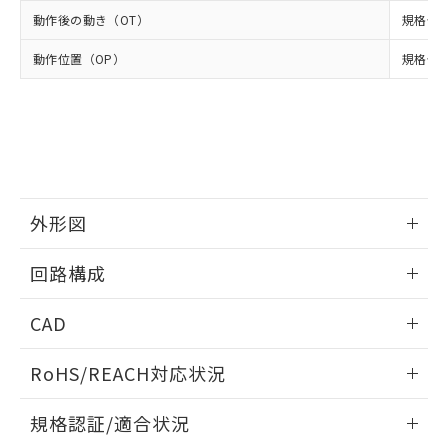
※2 環境保護使用期限
使用いたしません。
たはお客様担当のオムロン制御
ください。
動作後の動き（OT）
規格値 
当社は、貴社製品を第三者に販売する
機器販売店・当社販売員にご確
在庫状況および標準価格結果を当社の
※2 対応予定月
「ｅ」：有害物質（10物質）のすべてが基
場合は、上記1、2および3の内容を当
認ください)
事前の承諾なく第三者に漏洩または開
動作位置（OP）
規格値 3
準値以下であることを示します。
該第三者に通知します。また当社は、
示しないようお願いします。
部品在庫の切り替え状況などにより、予定
「10」：通常の使用状況下において有害物
販売先および販売に係わる関係者が違
マイパーツ機能（部品リスト作成サー
空
受注生産機種、また在庫状況の
月が前後することがあります。
質が外部に漏えいし、環境に深刻な影響を
法に輸出するおそれがある場合は、取
ビス）をご利用いただくには、I-Web
白
情報を公開していない機種
及ぼさない年数を意味します。
り引きをいたしません。
メンバーズにご登録されている必要が
「－」：未確認です。当社販売部門へお問
あります。
い合わせください。
お客様が当ウェブサイト上で当社にご
※3 非含有証明書ダウンロード
登録された部品リストについて、当社
外形図
および当社の共同利用者が、当社の製
下記の非含有証明書をダウンロードするこ
品・サービスに関するお客様との取
とができます。
情報更新：2024/08/08
合意する
キャンセル
引・商談に必要な範囲で利用すること
回路構成
をご了承ください。
EU RoHS指令（10物質）の非含有証明書
※当社の共同利用者とは、
情報更新：2024/08/08
"個人情報
CAD
51物質の非含有証明書（当社基準）
の共同利用に関して"
の「1.共同利
※本証明書は発行日時点で非含有を証明す
用者の範囲」に記載されている法人を
コネクタピン配置図
ログイン/会員登録いただくと、CADデータをダウンロー
るもので、過去に遡って非含有を証明する
RoHS/REACH対応状況
指します。
ドすることができます。
ものではありません。
また、RoHS指令のフタル酸エステル類４
情報更新：2026/7/29
規格認証/適合状況
物質の対応では、対応完了までの期間は出