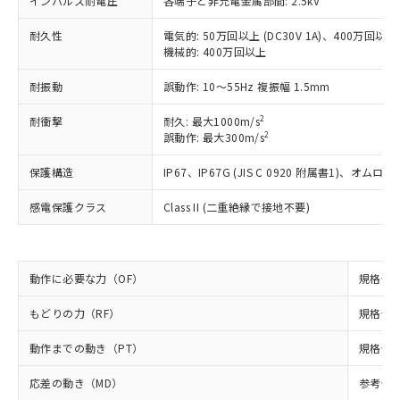
インパルス耐電圧
各端子と非充電金属部間: 2.5kV
以下の条件をお読みいただき、同意のうえ
非含有に非対応の商品で、対応品を出す予
ご利用ください。
定はありません。
耐久性
電気的: 50万回以上 (DC30V 1A)、400万回以上 (
調査・確認中：EU RoHS指令（10物質）の
機械的: 400万回以上
本サービスは、当社制御機器事業取扱
※1 中国RoHS○×表
非含有の対応状況を調査中または確認中の
商品の当社在庫状況および標準価格
商品です。
耐振動
誤動作: 10～55Hz 複振幅 1.5mm
(税抜)を提供させていただくもので
「○」：最大均質材料含有率が中国RoHSの
非該当品：ライセンス料など無形物で、有
す。
基準値以下であることを示します。
2
耐衝撃
耐久: 最大1000m/s
害物質有無と関係のない商品です。
当社制御機器事業取扱商品の中には、
2
誤動作: 最大300m/s
「×」：最大均質材料含有率が中国RoHSの
仕入先様の事情により、非含有部品として
本サービスの対象外となる商品もある
基準値を超えていることを示します。
いたものが、含有品と判明した場合などや
当社は、これら貴社製品のうち、外国
ことをご了承ください。
保護構造
IP67、IP67G (JIS C 0920 附属書1)
「－」：未確認です。当社販売部門へお問
むを得ず変更することがあります。
為替および外国貿易法に定める商品
在庫状況および標準価格照会結果は、
い合わせください。
（以下｢規制貨物等」という）を輸出
記載している更新日時点での社内デー
感電保護クラス
Class II (二重絶縁で接地不要)
*EU RoHS指令（10物質）：
または国外への提供する場合は、日本
記
タに基づき作成されるものであり、閲
説明
鉛(Pb) 1000ppm以下、 水銀(Hg) 1000ppm以下、 カド
*中国RoHS10物質の基準値 (GB/T26572)：
国政府の輸出許可(または役務取引許
号
覧された時点での実際の在庫および標
ミウム(Cd) 100ppm以下、
Pb(鉛) :1000ppm、 Hg(水銀) : 1000ppm、 Cd(カドミウ
可)を取得するなどの必要な手続きを
六価クロム(Cr(Ⅵ)) 1000ppm以下、ポリ臭化ビフェニル
ム) : 100ppm、
準価格とは異なる場合があることをご
類(PBB) 1000ppm以下、ポリ臭化ジフェニルエーテル類
Cr(Ⅵ)(六価クロム) : 1000ppm、 PBBs(ポリ臭化ビフェ
とります。
動作に必要な力（OF）
規格値 最
了承ください。
(PBDE) 1000ppm以下、フタル酸ビス(2-エチルヘキシ
○
一定数以上の在庫あり
ニル類) : 1000ppm、 PBDEs(ポリ臭化ジフェニルエーテ
当社は規制貨物を破棄する場合は、完
ル) (DEHP)(別名：DOP) 1000ppm以下、フタル酸ブチ
正式な納期状況および標準価格はお客
ル類) : 1000ppm、
ルベンジル（BBP） 1000ppm以下、フタル酸ジブチル
もどりの力（RF）
全に破砕するなど、違法に輸出されな
規格値 最
DBP(フタル酸ジブチル) : 1000ppm、 DIBP(フタル酸ジ
様のお取引先、またはお客様担当のオ
（DBP） 1000ppm以下、フタル酸ジイソブチル
イソブチル) : 1000ppm、 BBP(フタル酸ブチルベンジ
△
一定数には満たないが在庫あり
いよう必要な手段を講じます。
ムロン制御機器販売店・当社販売員に
(DIBP) 1000ppm以下
ル) : 1000ppm、
動作までの動き（PT）
規格値 最
当社は貴社製品を、核兵器、ミサイ
但し、RoHS指令で産業用監視および制御機器に対する
DEHP(フタル酸ビス(2-エチルヘキシル)) : 1000ppm
ご相談ください。
適用除外項目は除く。
ル、化学兵器、生物兵器またはその他
－
在庫なし(最新の在庫状況につ
オムロン制御機器販売店や当社販売拠
フタル酸エステル類の４物質については閾値を超える意
応差の動き（MD）
参考値 0
武器並びにこれらの製造装置等に一切
いては、お客様のお取引先、ま
図的な使用がないことを確認しています。
点は「
販売ネットワーク
」をご確認