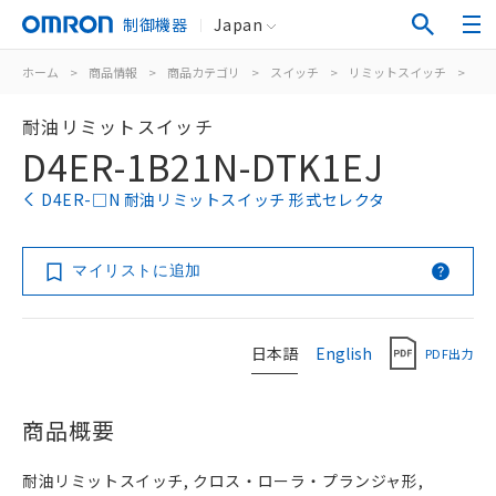
制御機器
Japan
ホーム
>
商品情報
>
商品カテゴリ
>
スイッチ
>
リミットスイッチ
>
汎
耐油リミットスイッチ
D4ER-1B21N-DTK1EJ
D4ER-□N 耐油リミットスイッチ 形式セレクタ
マイリストに追加
日本語
English
PDF出力
商品概要
耐油リミットスイッチ, クロス・ローラ・プランジャ形,