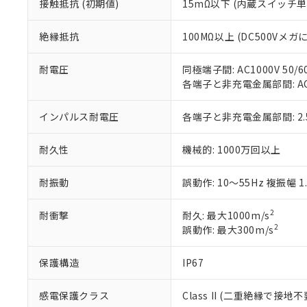
当社は規制貨
接触抵抗 (初期値)
15mΩ以下 (内蔵スイッチ単
Pb(鉛) :1000ppm、 Hg
但し、RoHS指令で産
のであり、閲
ます。
Cr(Ⅵ)(六価クロム) : 
フタル酸エステル類の４
○
一定数以
DBP(フタル酸ジブチル) :
い。
当社は貴社製
絶縁抵抗
100MΩ以上 (DC500Vメガ
DEHP(フタル酸ビス(2-エ
正式な納期状
置等に一切使
当社販売員に
※2 対応予定月
△
一定数に
当社は、貴社
耐電圧
同極端子間: AC1000V 50/6
オムロン制御
また当社は、
※2 環境保護使
各端子と非充電金属部間: AC15
在庫状況およ
部品在庫の切り替
たしません。
－
在庫なし
す。
「ｅ」：有害物質
機器販売
マイパーツ機
インパルス耐電圧
各端子と非充電金属部間: 2.
「10」：通常の
ている必要が
味します。
空
受注生産
お客様が当ウ
※3 非含有証明
「－」：未確認で
耐久性
機械的: 1000万回以上
白
が、当社の製
さい。
下記の非含有証明
耐振動
誤動作: 10～55Hz 複振幅 1
※当社の共同
いる法人を指
EU RoHS指令（
2
耐衝撃
耐久: 最大1000m/s
51物質の非含有証
2
誤動作: 最大300m/s
※本証明書は発行
また、RoHS指
混在することから
保護構造
IP67
既に当社にて対応
り割愛しておりま
感電保護クラス
Class II (二重絶縁で接地不