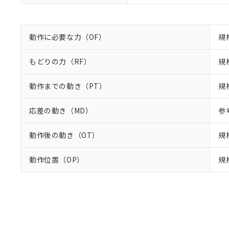
動作に必要な力（OF）
規格
もどりの力（RF）
規格
動作までの動き（PT）
規
応差の動き（MD）
参
動作後の動き（OT）
規
動作位置（OP）
規格