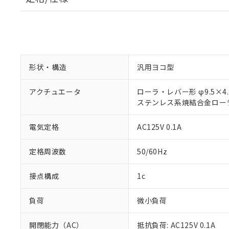
形状・構造
汎用ヨコ型
アクチュエータ
ローラ・レバー形 φ9.5×4.
ステンレス系焼結合金ロー
電気定格
AC125V 0.1A
定格周波数
50/60Hz
接点構成
1c
負荷
微小負荷
開閉能力（AC）
抵抗負荷: AC125V 0.1A