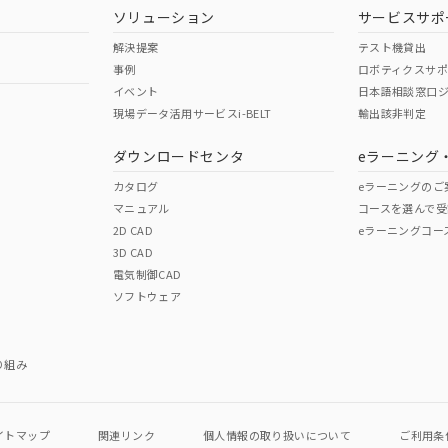
韓国
（日本
（アメリカ
ソリューション
サービスサポ
舶規格）
船舶規格）
船舶規格）
解決提案
テスト機貸出
事例
ロボティクスサ
No
No
イベント
日本語相談窓口
現場データ活用サービスi-BELT
輸出該非判定
I)
PBBs
PBDEs
DBP
ダウンロードセンタ
eラーニング
この製品の規格認証/適合
その他の認証はこちらのページからご
カタログ
eラーニングのご
マニュアル
コースを選んで受
O
O
O
2D CAD
eラーニングコー
3D CAD
電気制御CAD
在庫等で未対応品が混在する可能性があります。
ソフトウェア
問い合わせください。
この製品のRoHS/REACH対応
り組み
イトマップ
関連リンク
個人情報の
取り扱いについて
ご利用条