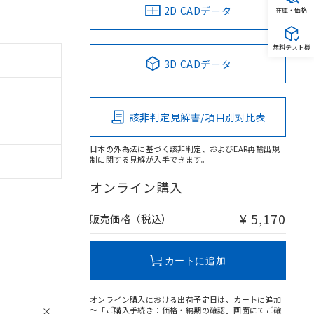
2D CADデータ
在庫・価格
無料テスト機
3D CADデータ
該非判定見解書/項目別対比表
日本の外為法に基づく該非判定、およびEAR再輸出規
制に関する見解が入手できます。
オンライン購入
¥ 5,170
販売価格（税込）
カートに追加
オンライン購入における出荷予定日は、カートに追加
～「ご購入手続き：価格・納期の確認」画面にてご確