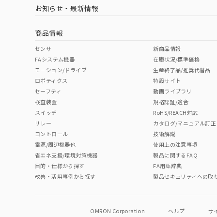
（イギリス
（ノルウェー
（フランス
（
お知らせ・最新情報
中国 RoHS
注意事項・凡例
船舶規格）
船舶規格）
船舶規格）
船
商品情報
取りつけ穴加工図
No
No
No
No
中国 RoHS表
※1 ※2
センサ
新商品情報
FAシステム機器
在庫状況/標準価格
Pb
Hg
Cd
Cr(V
モーション/ドライブ
生産終了品/推奨代替品
ロボティクス
特設サイト
セーフティ
動画ライブラリ
検査装置
規格認証/適合
X
O
O
O
スイッチ
RoHS/REACH対応
リレー
カタログ/マニュアル訂正
コントロール
技術解説
"対応済み"や非含有の記載がされた商品であっても、流通
電源/周辺機器他
使用上の注意事項
非含有品が必要な際は、弊社営業部門もしくは販売店へお
省エネ支援/環境対策機器
製品に関するFAQ
目的・仕様から探す
FA用語辞典
改善・活用事例から探す
製品セキュリティへの取
OMRON Corporation
ヘルプ
サ