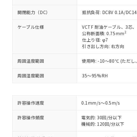
開閉能力（DC）
抵抗負荷: DC8V 0.1A/DC14V
ケーブル仕様
VCTF 耐油ケーブル、3芯、
2
公称断面積: 0.75mm
仕上り径: φ7
引き出し方向: 右方向
※1 対応状況
周囲温度範囲
使用時: -10～80℃ (た
対応済み：EU
対応予定：EU R
周囲湿度範囲
35～95%RH
対応予定なし：EU
調査・確認中：EU
ご利用条件
非該当品：ライセ
※1 中国RoHS
仕入先様の事情に
許容操作速度
0.1mm/s～0.5m/s
があります。
以下の条件をお読
「○」：最大均質
「×」：最大均質
許容操作頻度
電気的: 30回/分以下
本サービスは
当社は、これ
*EU RoHS指令（10物
「－」：未確認で
鉛(Pb) 1000ppm以下、
機械的: 120回/分以下
くものです。
う）を輸出ま
記
説明
六価クロム(Cr(Ⅵ)) 1
当社制御機器
などの必要な
フタル酸ビス(2-エチルヘ
号
*中国RoHS10物質の基準値 
ル（DBP） 1000ppm
在庫状況およ