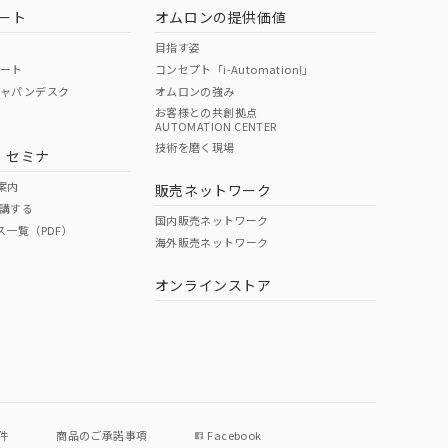
ート
オムロンの提供価値
目指す姿
ポート
コンセプト「i-Automation!」
ジャパンデスク
オムロンの強み
お客様との共創拠点
AUTOMATION CENTER
DIBP
BBP
DEHP
環境保護
技術を磨く現場
・セミナ
状況ページへ
使用期限
検索ください
案内
販売ネットワーク
講する
O
O
O
10
国内販売ネットワーク
ス一覧（PDF）
海外販売ネットワーク
オンラインストア
状況ページへ
件
商品のご承諾事項
Facebook