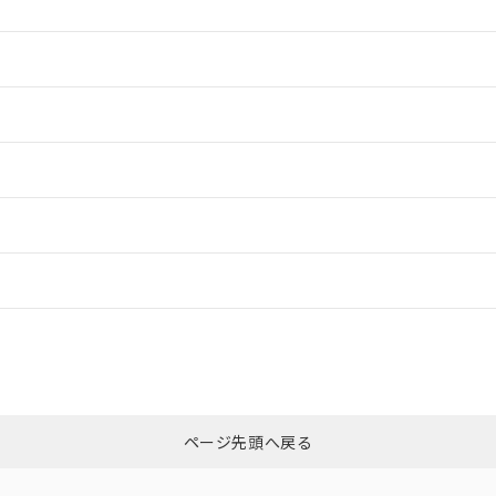
情報更新：2
情報更新：2
ードすることができます。
情報更新：
ログイン/会員登録
CCC認証
電波法
みください。
Yes
N/A
非含有証明書
※3
ページ先頭へ戻る
ダウンロードはこちら
型式承認
NK型式承認
ABS型式承認