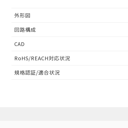
外形図
回路構成
CAD
ログイン/会員登録いただくと、CADデータをダウンロ
RoHS/REACH対応状況
規格認証/適合状況
EU RoHS
注意事項・凡例
UL認証
CSA認証
CEマーキング
ダウンロードデータをご利用いただく前に、以下を必ずお読
No
No
Yes
対応状況
対応予定月
※1
※2
ソフトウェアの使用条件
対応済み
LR型式承認
DNV型式承認
BV型式承認
KR