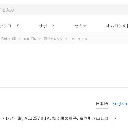
ウンロード
サポート
セミナ
オムロンの
汎用ヨコ形
>
D4E-□N
>
形式セレクタ
>
D4E-2G21N
日本語
English
レバー形, AC125V 0.1A, ねじ締め端子, 右側引き出しコード