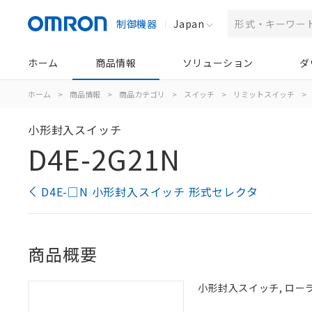
制御機器
Japan
ホーム
商品情報
ソリューション
ダ
ホーム
>
商品情報
>
商品カテゴリ
>
スイッチ
>
リミットスイッチ
>
小形封入スイッチ
D4E-2G21N
D4E-□N 小形封入スイッチ 形式セレクタ
商品概要
小形封入スイッチ, ローラ・