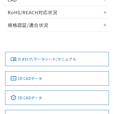
また、RoHS指令のフタル酸エステル類４
ログイン/会員登録いただくと、CADデータをダウンロー
物質の対応では、対応完了までの期間は出
RoHS/REACH対応状況
ドすることができます。
荷製品に未対応品が混在することから備考
欄に対応日を記載しておりました。
情報更新：2026/7/29
規格認証/適合状況
既に当社にて対応品への在庫切替を完了
していることから、特段のことがない限
ログイン/会員登録
EU RoHS
注意事項・凡例
UL認証
CSA認証
CEマーキング
り、2022年1月12日より割愛しておりま
す。
No
No
Yes
対応状況
対応予定月
※1
※2
ダウンロードデータをご利用いただく前に、以下を必ずお読
みください。
カタログ/データシート/マニュアル
対応済み
取りつけ穴加工図
ソフトウェアの使用条件
LR型式承認
DNV型式承認
BV型式承認
KR型式承
（イギリス
（ノルウェー
（フランス
（韓国
船舶規格）
船舶規格）
船舶規格）
船舶規格
中国 RoHS
注意事項・凡例
2D CADデータ
No
No
No
No
中国 RoHS表
※1 ※2
3D CADデータ
この製品の規格認証/適合状況ページへ
Pb
Hg
Cd
Cr(VI)
その他の認証はこちらのページからご検索ください