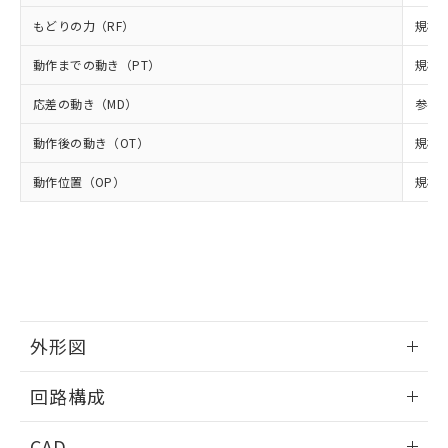
当社は貴社製品を、核兵器、ミサイ
但し、RoHS指令で産業用監視および制御機器に対する
DEHP(フタル酸ビス(2-エチルヘキシル)) : 1000ppm
ご相談ください。
適用除外項目は除く。
もどりの力（RF）
規格値
ル、化学兵器、生物兵器またはその他
－
在庫なし(最新の在庫状況につ
オムロン制御機器販売店や当社販売拠
フタル酸エステル類の４物質については閾値を超える意
武器並びにこれらの製造装置等に一切
いては、お客様のお取引先、ま
図的な使用がないことを確認しています。
点は「
販売ネットワーク
」をご確認
動作までの動き（PT）
規格値
※2 環境保護使用期限
使用いたしません。
たはお客様担当のオムロン制御
ください。
当社は、貴社製品を第三者に販売する
機器販売店・当社販売員にご確
在庫状況および標準価格結果を当社の
応差の動き（MD）
参考値
※2 対応予定月
「ｅ」：有害物質（10物質）のすべてが基
場合は、上記1、2および3の内容を当
認ください)
事前の承諾なく第三者に漏洩または開
準値以下であることを示します。
該第三者に通知します。また当社は、
示しないようお願いします。
動作後の動き（OT）
規格値
部品在庫の切り替え状況などにより、予定
「10」：通常の使用状況下において有害物
販売先および販売に係わる関係者が違
マイパーツ機能（部品リスト作成サー
空
受注生産機種、また在庫状況の
月が前後することがあります。
質が外部に漏えいし、環境に深刻な影響を
法に輸出するおそれがある場合は、取
ビス）をご利用いただくには、I-Web
動作位置（OP）
規格値
白
情報を公開していない機種
及ぼさない年数を意味します。
り引きをいたしません。
メンバーズにご登録されている必要が
「－」：未確認です。当社販売部門へお問
あります。
い合わせください。
お客様が当ウェブサイト上で当社にご
※3 非含有証明書ダウンロード
登録された部品リストについて、当社
および当社の共同利用者が、当社の製
下記の非含有証明書をダウンロードするこ
品・サービスに関するお客様との取
とができます。
合意する
キャンセル
引・商談に必要な範囲で利用すること
外形図
をご了承ください。
EU RoHS指令（10物質）の非含有証明書
※当社の共同利用者とは、
"個人情報
情報更新：2026/04/25
51物質の非含有証明書（当社基準）
の共同利用に関して"
の「1.共同利
回路構成
※本証明書は発行日時点で非含有を証明す
用者の範囲」に記載されている法人を
るもので、過去に遡って非含有を証明する
情報更新：2026/04/25
指します。
CAD
ものではありません。