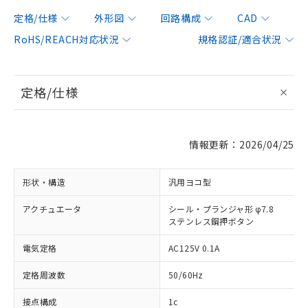
定格/仕様
外形図
回路構成
CAD
RoHS/REACH対応状況
規格認証/適合状況
定格/仕様
情報更新：2026/04/25
形状・構造
汎用ヨコ型
アクチュエータ
シール・プランジャ形 φ7.8
ステンレス鋼押ボタン
電気定格
AC125V 0.1A
定格周波数
50/60Hz
接点構成
1c