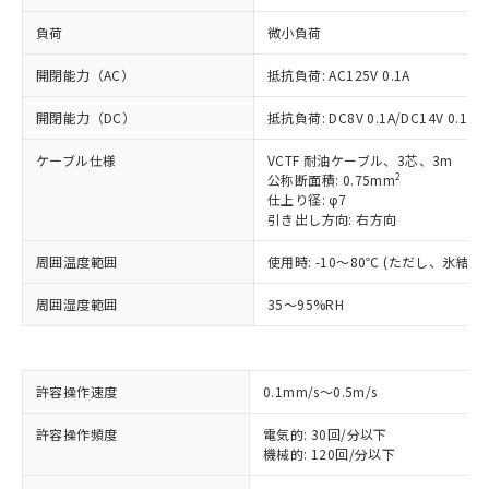
負荷
微小負荷
開閉能力（AC）
抵抗負荷: AC125V 0.1A
開閉能力（DC）
抵抗負荷: DC8V 0.1A/DC14V 0.1A/D
ケーブル仕様
VCTF 耐油ケーブル、3芯、3m
2
公称断面積: 0.75mm
仕上り径: φ7
引き出し方向: 右方向
周囲温度範囲
使用時: -10～80℃ (ただし、氷結
周囲湿度範囲
35～95%RH
※1 対応状況
許容操作速度
0.1mm/s～0.5m/s
対応済み：EU RoHS指令（10物質）の
非含有に対応した製品が提供可能な商品で
許容操作頻度
電気的: 30回/分以下
す。
機械的: 120回/分以下
対応予定：EU RoHS指令（10物質）の非含