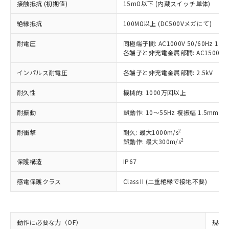
ご利用条件
接触抵抗 (初期値)
15mΩ以下 (内蔵スイッチ単体)
有に対応した製品に切り替える予定のある
商品です。
絶縁抵抗
100MΩ以上 (DC500Vメガにて)
対応予定なし：EU RoHS指令（10物質）の
以下の条件をお読みいただき、同意のうえ
非含有に非対応の商品で、対応品を出す予
耐電圧
同極端子間: AC1000V 50/60Hz 1mi
ご利用ください。
定はありません。
各端子と非充電金属部間: AC1500V 50/
調査・確認中：EU RoHS指令（10物質）の
本サービスは、当社制御機器事業取扱
※1 中国RoHS○×表
非含有の対応状況を調査中または確認中の
インパルス耐電圧
各端子と非充電金属部間: 2.5kV
商品の当社在庫状況および標準価格
商品です。
(税抜)を提供させていただくもので
「○」：最大均質材料含有率が中国RoHSの
非該当品：ライセンス料など無形物で、有
耐久性
機械的: 1000万回以上
す。
基準値以下であることを示します。
害物質有無と関係のない商品です。
当社制御機器事業取扱商品の中には、
「×」：最大均質材料含有率が中国RoHSの
仕入先様の事情により、非含有部品として
耐振動
誤動作: 10～55Hz 複振幅 1.5mm
本サービスの対象外となる商品もある
基準値を超えていることを示します。
いたものが、含有品と判明した場合などや
当社は、これら貴社製品のうち、外国
ことをご了承ください。
2
「－」：未確認です。当社販売部門へお問
耐衝撃
耐久: 最大1000m/s
むを得ず変更することがあります。
為替および外国貿易法に定める商品
在庫状況および標準価格照会結果は、
2
誤動作: 最大300m/s
い合わせください。
（以下｢規制貨物等」という）を輸出
記載している更新日時点での社内デー
*EU RoHS指令（10物質）：
または国外への提供する場合は、日本
記
タに基づき作成されるものであり、閲
説明
保護構造
IP67
鉛(Pb) 1000ppm以下、 水銀(Hg) 1000ppm以下、 カド
*中国RoHS10物質の基準値 (GB/T26572)：
国政府の輸出許可(または役務取引許
号
覧された時点での実際の在庫および標
ミウム(Cd) 100ppm以下、
Pb(鉛) :1000ppm、 Hg(水銀) : 1000ppm、 Cd(カドミウ
可)を取得するなどの必要な手続きを
六価クロム(Cr(Ⅵ)) 1000ppm以下、ポリ臭化ビフェニル
ム) : 100ppm、
感電保護クラス
Class II (二重絶縁で接地不要)
準価格とは異なる場合があることをご
類(PBB) 1000ppm以下、ポリ臭化ジフェニルエーテル類
Cr(Ⅵ)(六価クロム) : 1000ppm、 PBBs(ポリ臭化ビフェ
とります。
了承ください。
(PBDE) 1000ppm以下、フタル酸ビス(2-エチルヘキシ
○
一定数以上の在庫あり
ニル類) : 1000ppm、 PBDEs(ポリ臭化ジフェニルエーテ
当社は規制貨物を破棄する場合は、完
ル) (DEHP)(別名：DOP) 1000ppm以下、フタル酸ブチ
正式な納期状況および標準価格はお客
ル類) : 1000ppm、
ルベンジル（BBP） 1000ppm以下、フタル酸ジブチル
全に破砕するなど、違法に輸出されな
DBP(フタル酸ジブチル) : 1000ppm、 DIBP(フタル酸ジ
様のお取引先、またはお客様担当のオ
（DBP） 1000ppm以下、フタル酸ジイソブチル
イソブチル) : 1000ppm、 BBP(フタル酸ブチルベンジ
△
一定数には満たないが在庫あり
いよう必要な手段を講じます。
動作に必要な力（OF）
規格値
ムロン制御機器販売店・当社販売員に
(DIBP) 1000ppm以下
ル) : 1000ppm、