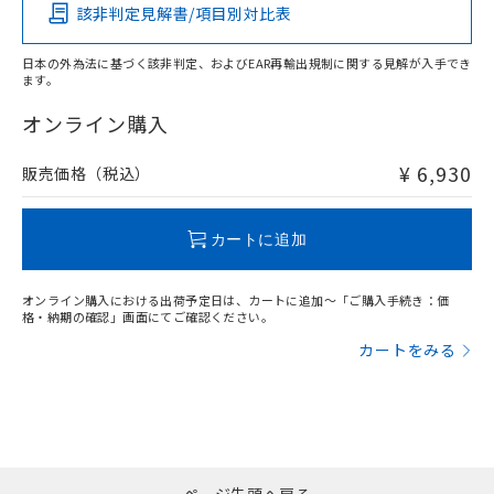
該非判定見解書/項目別対比表
X
O
O
O
日本の外為法に基づく該非判定、およびEAR再輸出規制に関する見解が入手でき
ます。
"対応済み"や非含有の記載がされた商品であっても、流通
在庫等で未対応品が混在する可能性があります。
オンライン購入
非含有品が必要な際は、弊社営業部門もしくは販売店へお
問い合わせください。
¥ 6,930
販売価格（税込）
この製品のRoHS/REACH対応状況ページへ
カートに追加
オンライン購入における出荷予定日は、カートに追加～「ご購入手続き：価
格・納期の確認」画面にてご確認ください。
カートをみる