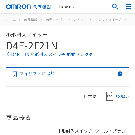
制御機器
Japan
ホーム
>
商品情報
>
商品カテゴリ
>
スイッチ
>
リミットスイッチ
>
汎
小形封入スイッチ
D4E-2F21N
D4E-□N 小形封入スイッチ 形式セレクタ
マイリストに追加
日本語
PDF出力
商品概要
小形封入スイッチ, シール・プラン