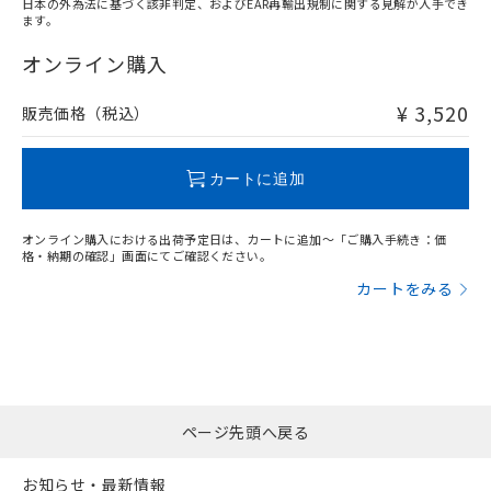
日本の外為法に基づく該非判定、およびEAR再輸出規制に関する見解が入手でき
ます。
"対応済み"や非含有の記載がされた商品であっても、流通
在庫等で未対応品が混在する可能性があります。
オンライン購入
非含有品が必要な際は、弊社営業部門もしくは販売店へお
問い合わせください。
¥ 3,520
販売価格（税込）
この製品のRoHS/REACH対応状況ページへ
カートに追加
オンライン購入における出荷予定日は、カートに追加～「ご購入手続き：価
格・納期の確認」画面にてご確認ください。
カートをみる
ページ先頭へ戻る
お知らせ・最新情報