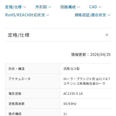
定格/仕様
外形図
回路構成
CAD
RoHS/REACH対応状況
規格認証/適合状況
定格/仕様
情報更新：2026/04/25
形状・構造
汎用ヨコ型
アクチュエータ
ローラ・プランジャ形 φ11×4.7
ステンレス系焼結合金ローラ
電気定格
AC125V 0.1A
定格周波数
50/60Hz
接点構成
1c