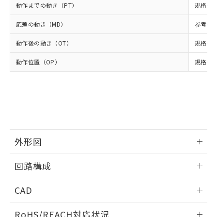
ル、化学兵器、生物兵器またはその他
－
在庫なし(最新の在庫状況につ
オムロン制御機器販売店や当社販売拠
フタル酸エステル類の４物質については閾値を超える意
動作までの動き（PT）
規格値 最
武器並びにこれらの製造装置等に一切
いては、お客様のお取引先、ま
図的な使用がないことを確認しています。
点は「
販売ネットワーク
」をご確認
※2 環境保護使用期限
使用いたしません。
たはお客様担当のオムロン制御
ください。
応差の動き（MD）
参考値 0
当社は、貴社製品を第三者に販売する
機器販売店・当社販売員にご確
在庫状況および標準価格結果を当社の
※2 対応予定月
「ｅ」：有害物質（10物質）のすべてが基
場合は、上記1、2および3の内容を当
認ください)
動作後の動き（OT）
規格値 
事前の承諾なく第三者に漏洩または開
準値以下であることを示します。
該第三者に通知します。また当社は、
示しないようお願いします。
部品在庫の切り替え状況などにより、予定
「10」：通常の使用状況下において有害物
販売先および販売に係わる関係者が違
動作位置（OP）
規格値 3
マイパーツ機能（部品リスト作成サー
空
受注生産機種、また在庫状況の
月が前後することがあります。
質が外部に漏えいし、環境に深刻な影響を
法に輸出するおそれがある場合は、取
ビス）をご利用いただくには、I-Web
白
情報を公開していない機種
及ぼさない年数を意味します。
り引きをいたしません。
メンバーズにご登録されている必要が
「－」：未確認です。当社販売部門へお問
あります。
い合わせください。
お客様が当ウェブサイト上で当社にご
※3 非含有証明書ダウンロード
登録された部品リストについて、当社
および当社の共同利用者が、当社の製
下記の非含有証明書をダウンロードするこ
品・サービスに関するお客様との取
外形図
とができます。
合意する
キャンセル
引・商談に必要な範囲で利用すること
をご了承ください。
情報更新：2026/04/25
EU RoHS指令（10物質）の非含有証明書
回路構成
※当社の共同利用者とは、
"個人情報
51物質の非含有証明書（当社基準）
の共同利用に関して"
の「1.共同利
※本証明書は発行日時点で非含有を証明す
情報更新：2026/04/25
用者の範囲」に記載されている法人を
CAD
るもので、過去に遡って非含有を証明する
指します。
ものではありません。
ログイン/会員登録いただくと、CADデータをダウンロー
RoHS/REACH対応状況
また、RoHS指令のフタル酸エステル類４