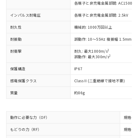
商品です。
各端子と非充電金属部間: AC1500V 50/
対応予定なし：EU RoHS指令（10物質）の
以下の条件をお読みいただき、同意のうえ
非含有に非対応の商品で、対応品を出す予
インパルス耐電圧
各端子と非充電金属部間: 2.5kV
ご利用ください。
定はありません。
調査・確認中：EU RoHS指令（10物質）の
耐久性
機械的: 1000万回以上
本サービスは、当社制御機器事業取扱
※1 中国RoHS○×表
非含有の対応状況を調査中または確認中の
商品の当社在庫状況および標準価格
耐振動
誤動作: 10～55Hz 複振幅 1.5mm
商品です。
(税抜)を提供させていただくもので
「○」：最大均質材料含有率が中国RoHSの
非該当品：ライセンス料など無形物で、有
す。
2
耐衝撃
耐久: 最大1000m/s
基準値以下であることを示します。
害物質有無と関係のない商品です。
当社制御機器事業取扱商品の中には、
2
誤動作: 最大300m/s
「×」：最大均質材料含有率が中国RoHSの
仕入先様の事情により、非含有部品として
本サービスの対象外となる商品もある
基準値を超えていることを示します。
いたものが、含有品と判明した場合などや
当社は、これら貴社製品のうち、外国
保護構造
IP67
ことをご了承ください。
「－」：未確認です。当社販売部門へお問
むを得ず変更することがあります。
為替および外国貿易法に定める商品
在庫状況および標準価格照会結果は、
い合わせください。
（以下｢規制貨物等」という）を輸出
感電保護クラス
Class II (二重絶縁で接地不要)
記載している更新日時点での社内デー
*EU RoHS指令（10物質）：
または国外への提供する場合は、日本
記
タに基づき作成されるものであり、閲
説明
鉛(Pb) 1000ppm以下、 水銀(Hg) 1000ppm以下、 カド
*中国RoHS10物質の基準値 (GB/T26572)：
質量
約86g
国政府の輸出許可(または役務取引許
号
覧された時点での実際の在庫および標
ミウム(Cd) 100ppm以下、
Pb(鉛) :1000ppm、 Hg(水銀) : 1000ppm、 Cd(カドミウ
可)を取得するなどの必要な手続きを
六価クロム(Cr(Ⅵ)) 1000ppm以下、ポリ臭化ビフェニル
ム) : 100ppm、
準価格とは異なる場合があることをご
類(PBB) 1000ppm以下、ポリ臭化ジフェニルエーテル類
Cr(Ⅵ)(六価クロム) : 1000ppm、 PBBs(ポリ臭化ビフェ
とります。
了承ください。
(PBDE) 1000ppm以下、フタル酸ビス(2-エチルヘキシ
○
一定数以上の在庫あり
ニル類) : 1000ppm、 PBDEs(ポリ臭化ジフェニルエーテ
当社は規制貨物を破棄する場合は、完
ル) (DEHP)(別名：DOP) 1000ppm以下、フタル酸ブチ
正式な納期状況および標準価格はお客
ル類) : 1000ppm、
動作に必要な力（OF）
規格値 最
ルベンジル（BBP） 1000ppm以下、フタル酸ジブチル
全に破砕するなど、違法に輸出されな
DBP(フタル酸ジブチル) : 1000ppm、 DIBP(フタル酸ジ
様のお取引先、またはお客様担当のオ
（DBP） 1000ppm以下、フタル酸ジイソブチル
イソブチル) : 1000ppm、 BBP(フタル酸ブチルベンジ
△
一定数には満たないが在庫あり
いよう必要な手段を講じます。
ムロン制御機器販売店・当社販売員に
(DIBP) 1000ppm以下
ル) : 1000ppm、
もどりの力（RF）
規格値 最
当社は貴社製品を、核兵器、ミサイ
但し、RoHS指令で産業用監視および制御機器に対する
DEHP(フタル酸ビス(2-エチルヘキシル)) : 1000ppm
ご相談ください。
適用除外項目は除く。