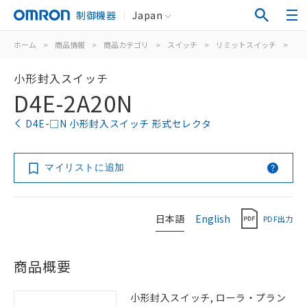
制御機器
Japan
ホーム
>
商品情報
>
商品カテゴリ
>
スイッチ
>
リミットスイッチ
>
汎
小形封入スイッチ
D4E-2A20N
D4E-□N 小形封入スイッチ 形式セレクタ
マイリストに追加
日本語
English
PDF出力
商品概要
小形封入スイッチ, ローラ・プラン