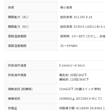
負荷
微小負荷
開閉能力（AC）
抵抗負荷: AC125V 0.1A
開閉能力（DC）
抵抗負荷: DC8V 0.1A/DC14V 0.1A/D
周囲温度範囲
使用時: -10～80℃ (ただし、氷結
周囲湿度範囲
35～95%RH
許容操作速度
0.1mm/s～0.5m/s
※1 対応状況
許容操作頻度
電気的: 30回/分以下
機械的: 120回/分以下
対応済み：EU RoHS指令（10物質）の
接触抵抗 (初期値)
15mΩ以下 (内蔵スイッチ単体)
非含有に対応した製品が提供可能な商品で
す。
絶縁抵抗
100MΩ以上 (DC500Vメガにて)
対応予定：EU RoHS指令（10物質）の非含
ご利用条件
有に対応した製品に切り替える予定のある
耐電圧
同極端子間: AC1000V 50/60Hz 1mi