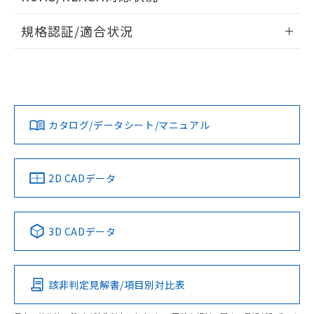
ドすることができます。
物質の対応では、対応完了までの期間は出
情報更新：2026/7/29
荷製品に未対応品が混在することから備考
規格認証/適合状況
欄に対応日を記載しておりました。
ログイン/会員登録
EU RoHS
注意事項・凡例
既に当社にて対応品への在庫切替を完了
UL認証
CSA認証
CEマーキング
していることから、特段のことがない限
り、2022年1月12日より割愛しておりま
No
No
Yes
す。
対応状況
対応予定月
※1
※2
ダウンロードデータをご利用いただく前に、以下を必ずお読
みください。
カタログ/データシート/マニュアル
対応済み
取りつけ穴加工図
ソフトウェアの使用条件
LR型式承認
DNV型式承認
BV型式承認
KR型式承
（イギリス
（ノルウェー
（フランス
（韓国
船舶規格）
船舶規格）
船舶規格）
船舶規格
中国 RoHS
注意事項・凡例
2D CADデータ
No
No
No
No
中国 RoHS表
※1 ※2
3D CADデータ
この製品の規格認証/適合状況ページへ
Pb
Hg
Cd
Cr(VI)
その他の認証はこちらのページからご検索ください
該非判定見解書/項目別対比表
X
O
O
O