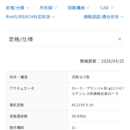
定格/仕様
外形図
回路構成
CAD
RoHS/REACH対応状況
規格認証/適合状況
定格/仕様
情報更新：2026/04/25
形状・構造
汎用ヨコ型
アクチュエータ
ローラ・プランジャ形 φ11×4.7
ステンレス系焼結合金ローラ
電気定格
AC125V 0.1A
定格周波数
50/60Hz
接点構成
1c