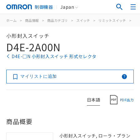
制御機器
Japan
ホーム
>
商品情報
>
商品カテゴリ
>
スイッチ
>
リミットスイッチ
>
汎
小形封入スイッチ
D4E-2A00N
D4E-□N 小形封入スイッチ 形式セレクタ
マイリストに追加
日本語
PDF出力
商品概要
小形封入スイッチ, ローラ・プラン