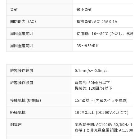
負荷
微小負荷
開閉能力（AC）
抵抗負荷: AC125V 0.1A
周囲温度範囲
使用時: -10～80℃ (ただし、氷結
周囲湿度範囲
35～95%RH
許容操作速度
0.1mm/s～0.5m/s
許容操作頻度
電気的: 30回/分以下
※1 対応状況
機械的: 120回/分以下
接触抵抗 (初期値)
15mΩ以下 (内蔵スイッチ単体)
対応済み：EU RoHS指令（10物質）の
非含有に対応した製品が提供可能な商品で
絶縁抵抗
100MΩ以上 (DC500Vメガにて)
す。
対応予定：EU RoHS指令（10物質）の非含
耐電圧
同極端子間: AC1000V 50/60Hz 1mi
ご利用条件
有に対応した製品に切り替える予定のある
各端子と非充電金属部間: AC1500V 50/
商品です。