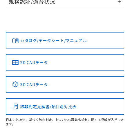
規格認証/適合状況
荷製品に未対応品が混在することから備考
ログイン/会員登録
EU RoHS
注意事項・凡例
欄に対応日を記載しておりました。
コネクタピン配置図
D4E-2A00Nについての規格認証/適合状況については、「カ
既に当社にて対応品への在庫切替を完了
スタマーサポートセンタ お客様相談室」または貴社担当オム
していることから、特段のことがない限
ロン営業員または販売店にお問い合わせください。
り、2022年1月12日より割愛しておりま
対応状況
対応予定月
※1
※2
ダウンロードデータをご利用いただく前に、以下を必ずお読
す。
みください。
お問い合わせ
カタログ/データシート/マニュアル
対応済み
取りつけ穴加工図
ソフトウェアの使用条件
中国 RoHS
注意事項・凡例
2D CADデータ
中国 RoHS表
※1 ※2
3D CADデータ
Pb
Hg
Cd
Cr(VI)
該非判定見解書/項目別対比表
X
O
O
O
日本の外為法に基づく該非判定、およびEAR再輸出規制に関する見解が入手でき
ます。
"対応済み"や非含有の記載がされた商品であっても、流通