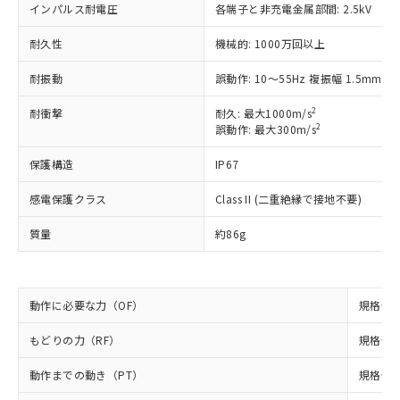
対応予定なし：EU RoHS指令（10物質）の
インパルス耐電圧
各端子と非充電金属部間: 2.5kV
以下の条件をお読みいただき、同意のうえ
非含有に非対応の商品で、対応品を出す予
ご利用ください。
定はありません。
耐久性
機械的: 1000万回以上
調査・確認中：EU RoHS指令（10物質）の
本サービスは、当社制御機器事業取扱
※1 中国RoHS○×表
耐振動
誤動作: 10～55Hz 複振幅 1.5mm
非含有の対応状況を調査中または確認中の
商品の当社在庫状況および標準価格
商品です。
(税抜)を提供させていただくもので
2
耐衝撃
耐久: 最大1000m/s
「○」：最大均質材料含有率が中国RoHSの
非該当品：ライセンス料など無形物で、有
す。
2
誤動作: 最大300m/s
基準値以下であることを示します。
害物質有無と関係のない商品です。
当社制御機器事業取扱商品の中には、
「×」：最大均質材料含有率が中国RoHSの
仕入先様の事情により、非含有部品として
本サービスの対象外となる商品もある
保護構造
IP67
基準値を超えていることを示します。
いたものが、含有品と判明した場合などや
当社は、これら貴社製品のうち、外国
ことをご了承ください。
「－」：未確認です。当社販売部門へお問
むを得ず変更することがあります。
為替および外国貿易法に定める商品
感電保護クラス
Class II (二重絶縁で接地不要)
在庫状況および標準価格照会結果は、
い合わせください。
（以下｢規制貨物等」という）を輸出
記載している更新日時点での社内デー
*EU RoHS指令（10物質）：
または国外への提供する場合は、日本
質量
約86g
記
タに基づき作成されるものであり、閲
説明
鉛(Pb) 1000ppm以下、 水銀(Hg) 1000ppm以下、 カド
*中国RoHS10物質の基準値 (GB/T26572)：
国政府の輸出許可(または役務取引許
号
覧された時点での実際の在庫および標
ミウム(Cd) 100ppm以下、
Pb(鉛) :1000ppm、 Hg(水銀) : 1000ppm、 Cd(カドミウ
可)を取得するなどの必要な手続きを
六価クロム(Cr(Ⅵ)) 1000ppm以下、ポリ臭化ビフェニル
ム) : 100ppm、
準価格とは異なる場合があることをご
類(PBB) 1000ppm以下、ポリ臭化ジフェニルエーテル類
Cr(Ⅵ)(六価クロム) : 1000ppm、 PBBs(ポリ臭化ビフェ
とります。
了承ください。
(PBDE) 1000ppm以下、フタル酸ビス(2-エチルヘキシ
○
一定数以上の在庫あり
ニル類) : 1000ppm、 PBDEs(ポリ臭化ジフェニルエーテ
動作に必要な力（OF）
規格値 最
当社は規制貨物を破棄する場合は、完
ル) (DEHP)(別名：DOP) 1000ppm以下、フタル酸ブチ
正式な納期状況および標準価格はお客
ル類) : 1000ppm、
ルベンジル（BBP） 1000ppm以下、フタル酸ジブチル
全に破砕するなど、違法に輸出されな
DBP(フタル酸ジブチル) : 1000ppm、 DIBP(フタル酸ジ
様のお取引先、またはお客様担当のオ
（DBP） 1000ppm以下、フタル酸ジイソブチル
もどりの力（RF）
規格値 最
イソブチル) : 1000ppm、 BBP(フタル酸ブチルベンジ
△
一定数には満たないが在庫あり
いよう必要な手段を講じます。
ムロン制御機器販売店・当社販売員に
(DIBP) 1000ppm以下
ル) : 1000ppm、
当社は貴社製品を、核兵器、ミサイ
但し、RoHS指令で産業用監視および制御機器に対する
DEHP(フタル酸ビス(2-エチルヘキシル)) : 1000ppm
ご相談ください。
動作までの動き（PT）
規格値 最
適用除外項目は除く。
ル、化学兵器、生物兵器またはその他
－
在庫なし(最新の在庫状況につ
オムロン制御機器販売店や当社販売拠
フタル酸エステル類の４物質については閾値を超える意