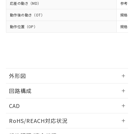
武器並びにこれらの製造装置等に一切
いては、お客様のお取引先、ま
図的な使用がないことを確認しています。
点は「
販売ネットワーク
」をご確認
応差の動き（MD）
参考値 0
※2 環境保護使用期限
使用いたしません。
たはお客様担当のオムロン制御
ください。
当社は、貴社製品を第三者に販売する
機器販売店・当社販売員にご確
動作後の動き（OT）
在庫状況および標準価格結果を当社の
規格値 
※2 対応予定月
「ｅ」：有害物質（10物質）のすべてが基
場合は、上記1、2および3の内容を当
認ください)
事前の承諾なく第三者に漏洩または開
準値以下であることを示します。
該第三者に通知します。また当社は、
動作位置（OP）
規格値 3
示しないようお願いします。
部品在庫の切り替え状況などにより、予定
「10」：通常の使用状況下において有害物
販売先および販売に係わる関係者が違
マイパーツ機能（部品リスト作成サー
空
受注生産機種、また在庫状況の
月が前後することがあります。
質が外部に漏えいし、環境に深刻な影響を
法に輸出するおそれがある場合は、取
ビス）をご利用いただくには、I-Web
白
情報を公開していない機種
及ぼさない年数を意味します。
り引きをいたしません。
メンバーズにご登録されている必要が
「－」：未確認です。当社販売部門へお問
あります。
い合わせください。
お客様が当ウェブサイト上で当社にご
※3 非含有証明書ダウンロード
登録された部品リストについて、当社
および当社の共同利用者が、当社の製
外形図
下記の非含有証明書をダウンロードするこ
品・サービスに関するお客様との取
とができます。
合意する
キャンセル
引・商談に必要な範囲で利用すること
情報更新：2026/04/25
回路構成
をご了承ください。
EU RoHS指令（10物質）の非含有証明書
※当社の共同利用者とは、
"個人情報
51物質の非含有証明書（当社基準）
情報更新：2026/04/25
の共同利用に関して"
の「1.共同利
CAD
※本証明書は発行日時点で非含有を証明す
用者の範囲」に記載されている法人を
るもので、過去に遡って非含有を証明する
指します。
ログイン/会員登録いただくと、CADデータをダウンロー
RoHS/REACH対応状況
ものではありません。
ドすることができます。
また、RoHS指令のフタル酸エステル類４
情報更新：2026/7/29
物質の対応では、対応完了までの期間は出