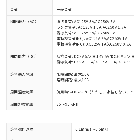
負荷
一般負荷
開閉能力（AC）
抵抗負荷: AC125V 5A/AC250V 5A
ランプ負荷: AC125V 1.5A/AC250V 1.5A
誘導負荷: AC125V 3A/AC250V 3A
電動機負荷(NC): AC125V 2A/AC250V 1A
電動機負荷(NO): AC125V 1A/AC250V 0.5A
開閉能力（DC）
抵抗負荷: DC8V 5A/DC14V 5A/DC30V 5A/DC125
誘導負荷: DC8V 1.5A/DC14V 1.5A/DC30V 1.5A/
許容突入電流
常時閉路: 最大10A
常時開路: 最大10A
周囲温度範囲
使用時: -10～80℃ (ただし、氷結しないこと）
周囲湿度範囲
35～95%RH
※1 対応状況
許容操作速度
0.1mm/s～0.5m/s
対応済み：EU RoHS指令（10物質）の