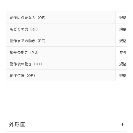
当社は規制貨物を破棄する場合は、完
ル) (DEHP)(別名：DOP) 1000ppm以下、フタル酸ブチ
正式な納期状況および標準価格はお客
ル類) : 1000ppm、
ルベンジル（BBP） 1000ppm以下、フタル酸ジブチル
全に破砕するなど、違法に輸出されな
DBP(フタル酸ジブチル) : 1000ppm、 DIBP(フタル酸ジ
様のお取引先、またはお客様担当のオ
（DBP） 1000ppm以下、フタル酸ジイソブチル
イソブチル) : 1000ppm、 BBP(フタル酸ブチルベンジ
△
一定数には満たないが在庫あり
いよう必要な手段を講じます。
ムロン制御機器販売店・当社販売員に
(DIBP) 1000ppm以下
ル) : 1000ppm、
動作に必要な力（OF）
規格値 最
当社は貴社製品を、核兵器、ミサイ
但し、RoHS指令で産業用監視および制御機器に対する
DEHP(フタル酸ビス(2-エチルヘキシル)) : 1000ppm
ご相談ください。
適用除外項目は除く。
ル、化学兵器、生物兵器またはその他
－
在庫なし(最新の在庫状況につ
オムロン制御機器販売店や当社販売拠
もどりの力（RF）
規格値 最
フタル酸エステル類の４物質については閾値を超える意
武器並びにこれらの製造装置等に一切
いては、お客様のお取引先、ま
図的な使用がないことを確認しています。
点は「
販売ネットワーク
」をご確認
※2 環境保護使用期限
使用いたしません。
たはお客様担当のオムロン制御
ください。
動作までの動き（PT）
規格値 最
当社は、貴社製品を第三者に販売する
機器販売店・当社販売員にご確
在庫状況および標準価格結果を当社の
※2 対応予定月
「ｅ」：有害物質（10物質）のすべてが基
場合は、上記1、2および3の内容を当
認ください)
応差の動き（MD）
参考値 0
事前の承諾なく第三者に漏洩または開
準値以下であることを示します。
該第三者に通知します。また当社は、
示しないようお願いします。
部品在庫の切り替え状況などにより、予定
「10」：通常の使用状況下において有害物
販売先および販売に係わる関係者が違
動作後の動き（OT）
規格値 
マイパーツ機能（部品リスト作成サー
空
受注生産機種、また在庫状況の
月が前後することがあります。
質が外部に漏えいし、環境に深刻な影響を
法に輸出するおそれがある場合は、取
ビス）をご利用いただくには、I-Web
白
情報を公開していない機種
及ぼさない年数を意味します。
動作位置（OP）
規格値 2
り引きをいたしません。
メンバーズにご登録されている必要が
「－」：未確認です。当社販売部門へお問
あります。
い合わせください。
お客様が当ウェブサイト上で当社にご
※3 非含有証明書ダウンロード
登録された部品リストについて、当社
および当社の共同利用者が、当社の製
下記の非含有証明書をダウンロードするこ
品・サービスに関するお客様との取
とができます。
合意する
キャンセル
引・商談に必要な範囲で利用すること
をご了承ください。
外形図
EU RoHS指令（10物質）の非含有証明書
※当社の共同利用者とは、
"個人情報
51物質の非含有証明書（当社基準）