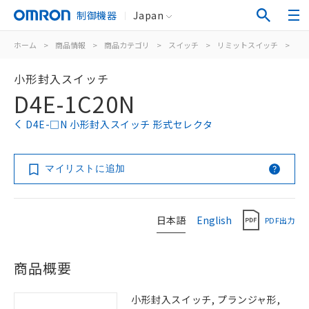
制御機器
Japan
ホーム
>
商品情報
>
商品カテゴリ
>
スイッチ
>
リミットスイッチ
>
汎
小形封入スイッチ
D4E-1C20N
D4E-□N 小形封入スイッチ 形式セレクタ
マイリストに追加
日本語
English
PDF出力
商品概要
小形封入スイッチ, プランジャ形,