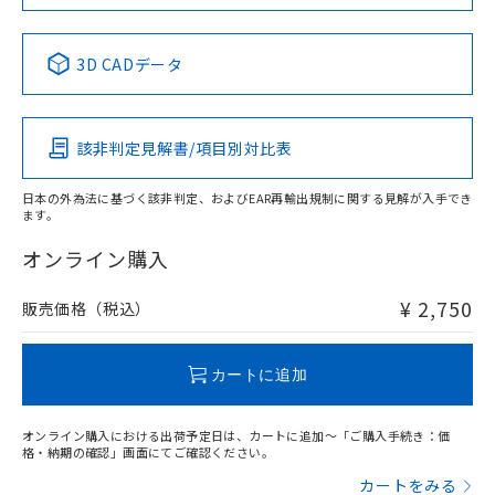
No
No
No
No
中国 RoHS表
※1 ※2
3D CADデータ
この製品の規格認証/適合状況ページへ
Pb
Hg
Cd
Cr(VI)
その他の認証はこちらのページからご検索ください
該非判定見解書/項目別対比表
X
O
O
O
日本の外為法に基づく該非判定、およびEAR再輸出規制に関する見解が入手でき
ます。
"対応済み"や非含有の記載がされた商品であっても、流通
在庫等で未対応品が混在する可能性があります。
オンライン購入
非含有品が必要な際は、弊社営業部門もしくは販売店へお
問い合わせください。
¥ 2,750
販売価格（税込）
この製品のRoHS/REACH対応状況ページへ
カートに追加
オンライン購入における出荷予定日は、カートに追加～「ご購入手続き：価
格・納期の確認」画面にてご確認ください。
カートをみる