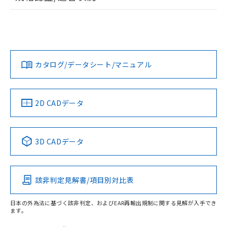
荷製品に未対応品が混在することから備考
ログイン/会員登録
EU RoHS
注意事項・凡例
D4CC-4060についての規格認証/適合状況については、「カス
欄に対応日を記載しておりました。
タマーサポートセンタ お客様相談室」または貴社担当オムロ
既に当社にて対応品への在庫切替を完了
ン営業員または販売店にお問い合わせください。
していることから、特段のことがない限
対応状況
対応予定月
※1
※2
り、2022年1月12日より割愛しておりま
ダウンロードデータをご利用いただく前に、以下を必ずお読
コネクタピン配置図
す。
みください。
お問い合わせ
カタログ/データシート/マニュアル
対応済み
ソフトウェアの使用条件
中国 RoHS
注意事項・凡例
2D CADデータ
中国 RoHS表
※1 ※2
3D CADデータ
Pb
Hg
Cd
Cr(VI)
取りつけ穴加工図
該非判定見解書/項目別対比表
X
O
O
O
日本の外為法に基づく該非判定、およびEAR再輸出規制に関する見解が入手でき
ます。
"対応済み"や非含有の記載がされた商品であっても、流通