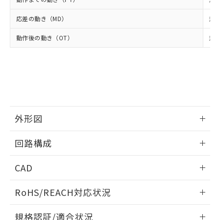
いては、お客様のお取引先、ま
点は「
販売ネットワーク
」をご確認
※2 環境保護使用期限
使用いたしません。
たはお客様担当のオムロン制御
ください。
応差の動き（MD）
当社は、貴社製品を第三者に販売する
規格
機器販売店・当社販売員にご確
在庫状況および標準価格結果を当社の
※2 対応予定月
「ｅ」：有害物質（10物質）のすべてが基
場合は、上記1、2および3の内容を当
認ください)
事前の承諾なく第三者に漏洩または開
動作後の動き（OT）
準値以下であることを示します。
規格
該第三者に通知します。また当社は、
示しないようお願いします。
部品在庫の切り替え状況などにより、予定
「10」：通常の使用状況下において有害物
販売先および販売に係わる関係者が違
マイパーツ機能（部品リスト作成サー
空
受注生産機種、また在庫状況の
月が前後することがあります。
質が外部に漏えいし、環境に深刻な影響を
法に輸出するおそれがある場合は、取
ビス）をご利用いただくには、I-Web
白
情報を公開していない機種
及ぼさない年数を意味します。
り引きをいたしません。
メンバーズにご登録されている必要が
「－」：未確認です。当社販売部門へお問
あります。
い合わせください。
お客様が当ウェブサイト上で当社にご
※3 非含有証明書ダウンロード
登録された部品リストについて、当社
および当社の共同利用者が、当社の製
外形図
下記の非含有証明書をダウンロードするこ
品・サービスに関するお客様との取
とができます。
合意する
キャンセル
引・商談に必要な範囲で利用すること
情報更新：2024/08/08
回路構成
をご了承ください。
EU RoHS指令（10物質）の非含有証明書
※当社の共同利用者とは、
"個人情報
情報更新：2024/08/08
51物質の非含有証明書（当社基準）
CAD
の共同利用に関して"
の「1.共同利
※本証明書は発行日時点で非含有を証明す
用者の範囲」に記載されている法人を
るもので、過去に遡って非含有を証明する
ログイン/会員登録いただくと、CADデータをダウンロー
指します。
RoHS/REACH対応状況
ものではありません。
ドすることができます。
また、RoHS指令のフタル酸エステル類４
情報更新：2026/7/29
物質の対応では、対応完了までの期間は出
規格認証/適合状況