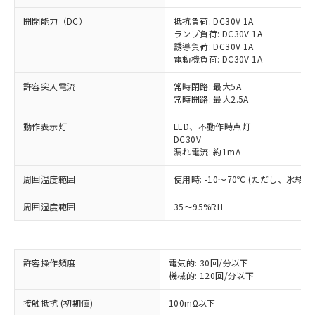
開閉能力（DC）
抵抗負荷: DC30V 1A
ランプ負荷: DC30V 1A
誘導負荷: DC30V 1A
電動機負荷: DC30V 1A
許容突入電流
常時閉路: 最大5A
常時開路: 最大2.5A
動作表示灯
LED、不動作時点灯
DC30V
漏れ電流: 約1mA
周囲温度範囲
使用時: -10～70℃ (ただし、氷結
※1 対応状況
周囲湿度範囲
35～95%RH
対応済み：EU RoHS指令（10物質）の
非含有に対応した製品が提供可能な商品で
す。
許容操作頻度
電気的: 30回/分以下
対応予定：EU RoHS指令（10物質）の非含
機械的: 120回/分以下
ご利用条件
有に対応した製品に切り替える予定のある
商品です。
接触抵抗 (初期値)
100mΩ以下