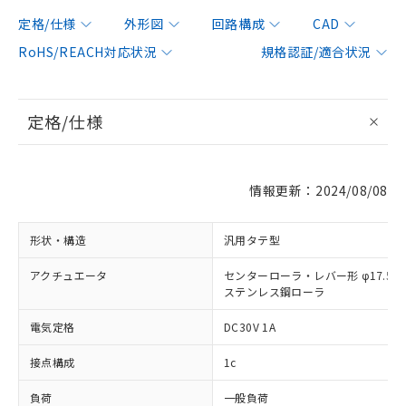
定格/仕様
外形図
回路構成
CAD
RoHS/REACH対応状況
規格認証/適合状況
定格/仕様
情報更新：2024/08/08
形状・構造
汎用タテ型
アクチュエータ
センターローラ・レバー形 φ17.5×
ステンレス鋼ローラ
電気定格
DC30V 1A
接点構成
1c
負荷
一般負荷