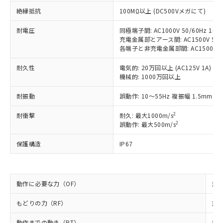
対応予定なし：EU RoHS指令（10物質）の
以下の条件をお読みいただき、同意のうえ
非含有に非対応の商品で、対応品を出す予
絶縁抵抗
100MΩ以上 (DC500Vメガにて)
ご利用ください。
定はありません。
耐電圧
同極端子間: AC1000V 50/60Hz 1mi
調査・確認中：EU RoHS指令（10物質）の
本サービスは、当社制御機器事業取扱
※1 中国RoHS○×表
充電金属部とアース間: AC1500V 50/6
非含有の対応状況を調査中または確認中の
商品の当社在庫状況および標準価格
各端子と非充電金属部間: AC1500V 50/
商品です。
(税抜)を提供させていただくもので
「○」：最大均質材料含有率が中国RoHSの
非該当品：ライセンス料など無形物で、有
す。
耐久性
電気的: 20万回以上 (AC125V 1A)
基準値以下であることを示します。
害物質有無と関係のない商品です。
機械的: 1000万回以上
当社制御機器事業取扱商品の中には、
「×」：最大均質材料含有率が中国RoHSの
仕入先様の事情により、非含有部品として
本サービスの対象外となる商品もある
基準値を超えていることを示します。
いたものが、含有品と判明した場合などや
当社は、これら貴社製品のうち、外国
耐振動
誤動作: 10～55Hz 複振幅 1.5mm
ことをご了承ください。
「－」：未確認です。当社販売部門へお問
むを得ず変更することがあります。
為替および外国貿易法に定める商品
在庫状況および標準価格照会結果は、
い合わせください。
2
耐衝撃
耐久: 最大1000m/s
（以下｢規制貨物等」という）を輸出
記載している更新日時点での社内デー
2
誤動作: 最大500m/s
*EU RoHS指令（10物質）：
または国外への提供する場合は、日本
記
タに基づき作成されるものであり、閲
説明
鉛(Pb) 1000ppm以下、 水銀(Hg) 1000ppm以下、 カド
*中国RoHS10物質の基準値 (GB/T26572)：
国政府の輸出許可(または役務取引許
号
覧された時点での実際の在庫および標
ミウム(Cd) 100ppm以下、
Pb(鉛) :1000ppm、 Hg(水銀) : 1000ppm、 Cd(カドミウ
保護構造
IP67
可)を取得するなどの必要な手続きを
六価クロム(Cr(Ⅵ)) 1000ppm以下、ポリ臭化ビフェニル
ム) : 100ppm、
準価格とは異なる場合があることをご
類(PBB) 1000ppm以下、ポリ臭化ジフェニルエーテル類
Cr(Ⅵ)(六価クロム) : 1000ppm、 PBBs(ポリ臭化ビフェ
とります。
了承ください。
(PBDE) 1000ppm以下、フタル酸ビス(2-エチルヘキシ
○
一定数以上の在庫あり
ニル類) : 1000ppm、 PBDEs(ポリ臭化ジフェニルエーテ
当社は規制貨物を破棄する場合は、完
ル) (DEHP)(別名：DOP) 1000ppm以下、フタル酸ブチ
正式な納期状況および標準価格はお客
ル類) : 1000ppm、
ルベンジル（BBP） 1000ppm以下、フタル酸ジブチル
全に破砕するなど、違法に輸出されな
DBP(フタル酸ジブチル) : 1000ppm、 DIBP(フタル酸ジ
様のお取引先、またはお客様担当のオ
動作に必要な力（OF）
規格
（DBP） 1000ppm以下、フタル酸ジイソブチル
イソブチル) : 1000ppm、 BBP(フタル酸ブチルベンジ
△
一定数には満たないが在庫あり
いよう必要な手段を講じます。
ムロン制御機器販売店・当社販売員に
(DIBP) 1000ppm以下
ル) : 1000ppm、
当社は貴社製品を、核兵器、ミサイ
但し、RoHS指令で産業用監視および制御機器に対する
DEHP(フタル酸ビス(2-エチルヘキシル)) : 1000ppm
もどりの力（RF）
ご相談ください。
規格
適用除外項目は除く。
ル、化学兵器、生物兵器またはその他
－
在庫なし(最新の在庫状況につ
オムロン制御機器販売店や当社販売拠
フタル酸エステル類の４物質については閾値を超える意
武器並びにこれらの製造装置等に一切
動作までの動き（PT）
規格
図的な使用がないことを確認しています。