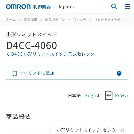
制御機器
Japan
ホーム
>
商品情報
>
商品カテゴリ
>
スイッチ
>
リミットスイッチ
>
汎
小形リミットスイッチ
D4CC-4060
D4CC 小形リミットスイッチ 形式セレクタ
マイリストに追加
日本語
English
PDF出力
商品概要
小形リミットスイッチ, センターロ