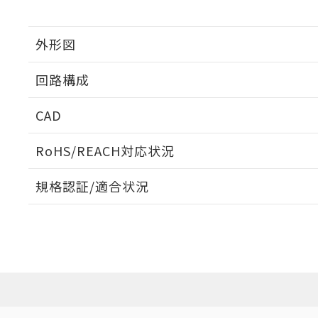
外形図
回路構成
CAD
ログイン/会員登録いただくと、CADデータをダウンロ
RoHS/REACH対応状況
規格認証/適合状況
EU RoHS
注意事項・凡例
D4CC-4033についての規格認証/適合状況については、「
店にお問い合わせください。
ダウンロードデータをご利用いただく前に、以下を必ずお読
対応状況
対応予定月
※1
※2
ソフトウェアの使用条件
コネクタピン配置図
対応済み