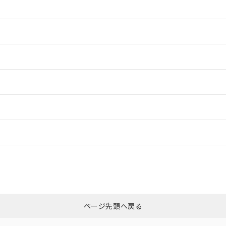
情報更新：2
情報更新：2
ードすることができます。
情報更新：
ログイン/会員登録
カスタマーサポートセンタ お客様相談室」または貴社担当オムロン営業
みください。
非含有証明書
※3
ページ先頭へ戻る
ダウンロードはこちら