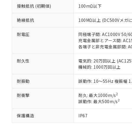
ル（DBP） 1000ppm
在庫状況およ
当社は規制貨
Pb(鉛) :1000ppm、 Hg
但し、RoHS指令で産
接触抵抗 (初期値)
100mΩ以下
のであり、閲
ます。
Cr(Ⅵ)(六価クロム) : 
フタル酸エステル類の４
○
一定数以
DBP(フタル酸ジブチル) :
い。
当社は貴社製
DEHP(フタル酸ビス(2-エ
正式な納期状
絶縁抵抗
100MΩ以上 (DC500Vメガ
置等に一切使
当社販売員に
※2 対応予定月
△
一定数に
当社は、貴社
オムロン制御
また当社は、
※2 環境保護使
耐電圧
同極端子間: AC1000V 50/6
在庫状況およ
部品在庫の切り替
たしません。
充電金属部とアース間: AC1500
－
在庫なし
す。
「ｅ」：有害物質
各端子と非充電金属部間: AC15
機器販売
マイパーツ機
「10」：通常の
ている必要が
味します。
耐久性
電気的: 20万回以上 (AC125V
空
受注生産
お客様が当ウ
※3 非含有証明
「－」：未確認で
機械的: 1000万回以上
白
が、当社の製
さい。
下記の非含有証明
耐振動
誤動作: 10～55Hz 複振幅 1
※当社の共同
いる法人を指
EU RoHS指令（
51物質の非含有証
2
耐衝撃
耐久: 最大1000m/s
※本証明書は発行
2
誤動作: 最大500m/s
また、RoHS指
混在することから
保護構造
IP67
既に当社にて対応
り割愛しておりま