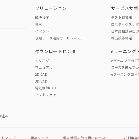
ソリューション
サービスサポ
解決提案
テスト機貸出
事例
ロボティクスサ
イベント
日本語相談窓口
現場データ活用サービスi-BELT
輸出該非判定
I)
PBBs
PBDEs
DBP
ダウンロードセンタ
eラーニング
カタログ
eラーニングのご
マニュアル
コースを選んで受
O
O
O
2D CAD
eラーニングコー
3D CAD
電気制御CAD
在庫等で未対応品が混在する可能性があります。
ソフトウェア
問い合わせください。
この製品のRoHS/REACH対応
り組み
イトマップ
関連リンク
個人情報の
取り扱いについて
ご利用条