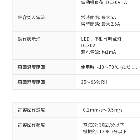
電動機負荷: DC30V 1A
許容突入電流
常時閉路: 最大5A
常時開路: 最大2.5A
動作表示灯
LED、不動作時点灯
DC30V
漏れ電流: 約1mA
※1 対応状況
周囲温度範囲
使用時: -10～70℃ (ただ
対応済み：EU
対応予定：EU R
周囲湿度範囲
35～95%RH
対応予定なし：EU
調査・確認中：EU
ご利用条件
非該当品：ライセ
※1 中国RoHS
仕入先様の事情に
があります。
許容操作速度
0.1mm/s～0.5m/s
以下の条件をお読
「○」：最大均質
「×」：最大均質
本サービスは
当社は、これ
*EU RoHS指令（10物
許容操作頻度
電気的: 30回/分以下
「－」：未確認で
鉛(Pb) 1000ppm以下、
くものです。
う）を輸出ま
機械的: 120回/分以下
記
説明
六価クロム(Cr(Ⅵ)) 1
当社制御機器
などの必要な
フタル酸ビス(2-エチルヘ
号
*中国RoHS10物質の基準値 