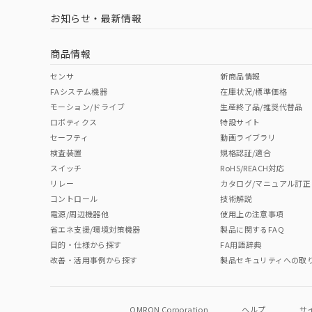
お知らせ・最新情報
中国 RoHS
注意事項・凡例
商品情報
中国 RoHS表
※1 ※2
センサ
新商品情報
FAシステム機器
在庫状況/標準価格
Pb
Hg
Cd
Cr(V
モーション/ドライブ
生産終了品/推奨代替品
取りつけ穴加工図
ロボティクス
特設サイト
セーフティ
動画ライブラリ
検査装置
規格認証/適合
X
O
O
O
スイッチ
RoHS/REACH対応
リレー
カタログ/マニュアル訂正
コントロール
技術解説
"対応済み"や非含有の記載がされた商品であっても、流通
電源/周辺機器他
使用上の注意事項
非含有品が必要な際は、弊社営業部門もしくは販売店へお
省エネ支援/環境対策機器
製品に関するFAQ
目的・仕様から探す
FA用語辞典
改善・活用事例から探す
製品セキュリティへの取
OMRON Corporation
ヘルプ
サ