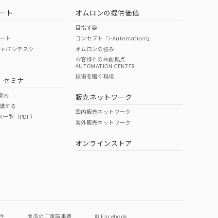
ート
オムロンの提供価値
目指す姿
ポート
コンセプト「i-Automation!」
ジャパンデスク
オムロンの強み
お客様との共創拠点
AUTOMATION CENTER
DIBP
BBP
DEHP
環境保護
技術を磨く現場
・セミナ
使用期限
案内
販売ネットワーク
講する
O
O
O
10
国内販売ネットワーク
ス一覧（PDF）
海外販売ネットワーク
オンラインストア
状況ページへ
件
商品のご承諾事項
Facebook