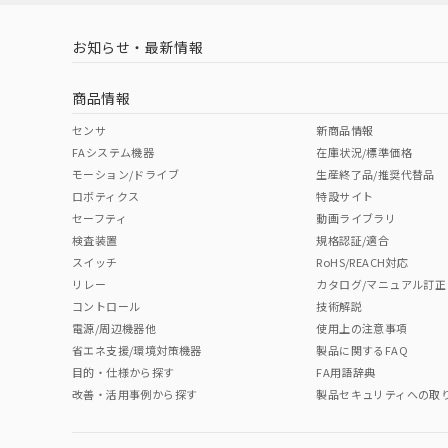
LR型式承認
DNV型式承認
BV型式承認
KR
（イギリス
（ノルウェー
（フランス
（
お知らせ・最新情報
中国 RoHS
注意事項・凡例
船舶規格）
船舶規格）
船舶規格）
船
商品情報
No
No
No
No
中国 RoHS表
※1 ※2
センサ
新商品情報
FAシステム機器
在庫状況/標準価格
取りつけ穴加工図
Pb
Hg
Cd
Cr(V
モーション/ドライブ
生産終了品/推奨代替品
ロボティクス
特設サイト
セーフティ
動画ライブラリ
検査装置
規格認証/適合
X
O
O
O
スイッチ
RoHS/REACH対応
リレー
カタログ/マニュアル訂正
コントロール
技術解説
"対応済み"や非含有の記載がされた商品であっても、流通
電源/周辺機器他
使用上の注意事項
非含有品が必要な際は、弊社営業部門もしくは販売店へお
省エネ支援/環境対策機器
製品に関するFAQ
目的・仕様から探す
FA用語辞典
改善・活用事例から探す
製品セキュリティへの取