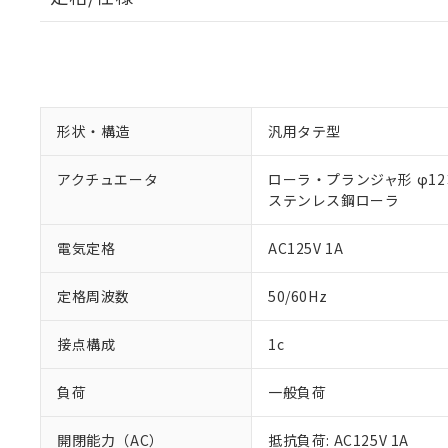
形状・構造
汎用タテ型
アクチュエータ
ローラ・プランジャ形 φ12×
ステンレス鋼ローラ
電気定格
AC125V 1A
定格周波数
50/60Hz
接点構成
1c
負荷
一般負荷
開閉能力（AC）
抵抗負荷: AC125V 1A