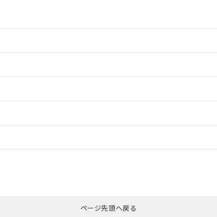
情報更新：2
情報更新：2
ードすることができます。
情報更新：
ログイン/会員登録
CCC認証
電波法
みください。
Yes
N/A
非含有証明書
※3
ページ先頭へ戻る
ダウンロードはこちら