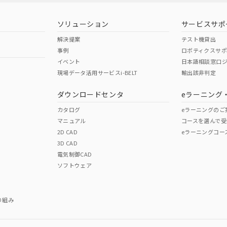
型式承認
NK型式承認
ABS型式承認
韓国
（日本
（アメリカ
ソリューション
サービスサポ
舶規格）
船舶規格）
船舶規格）
解決提案
テスト機貸出
事例
ロボティクスサ
No
No
イベント
日本語相談窓口
現場データ活用サービスi-BELT
輸出該非判定
I)
PBBs
PBDEs
DBP
ダウンロードセンタ
eラーニング
この製品の規格認証/適合
その他の認証はこちらのページからご
カタログ
eラーニングのご
マニュアル
コースを選んで受
O
O
O
2D CAD
eラーニングコー
3D CAD
電気制御CAD
在庫等で未対応品が混在する可能性があります。
ソフトウェア
問い合わせください。
この製品のRoHS/REACH対応
り組み