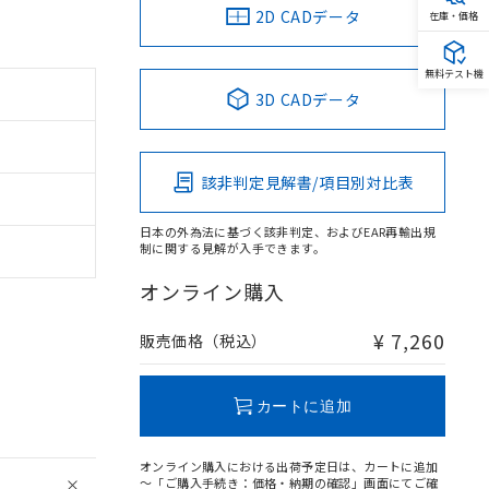
2D CADデータ
在庫・価格
無料テスト機
3D CADデータ
該非判定見解書/項目別対比表
日本の外為法に基づく該非判定、およびEAR再輸出規
制に関する見解が入手できます。
オンライン購入
¥ 7,260
販売価格（税込）
カートに追加
オンライン購入における出荷予定日は、カートに追加
～「ご購入手続き：価格・納期の確認」画面にてご確