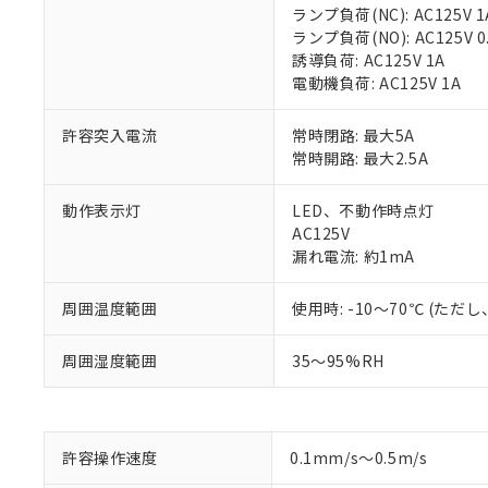
ランプ負荷(NC): AC125V 1
ランプ負荷(NO): AC125V 0
誘導負荷: AC125V 1A
電動機負荷: AC125V 1A
許容突入電流
常時閉路: 最大5A
常時開路: 最大2.5A
※1 対応状況
動作表示灯
LED、不動作時点灯
AC125V
対応済み：EU
漏れ電流: 約1mA
対応予定：EU R
対応予定なし：EU
周囲温度範囲
使用時: -10～70℃ (た
調査・確認中：EU
ご利用条件
非該当品：ライセ
※1 中国RoHS
周囲湿度範囲
35～95%RH
仕入先様の事情に
があります。
以下の条件をお読
「○」：最大均質
「×」：最大均質
本サービスは
当社は、これ
*EU RoHS指令（10物
「－」：未確認で
鉛(Pb) 1000ppm以下、
許容操作速度
0.1mm/s～0.5m/s
くものです。
う）を輸出ま
記
説明
六価クロム(Cr(Ⅵ)) 1
当社制御機器
などの必要な
フタル酸ビス(2-エチルヘ