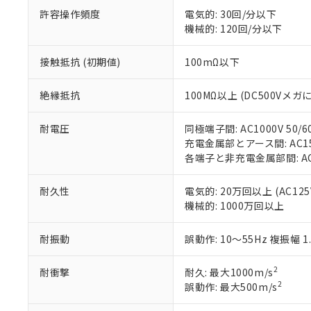
号
*中国RoHS10物質の基準値 
ル（DBP） 1000ppm
在庫状況およ
当社は規制貨
許容操作頻度
電気的: 30回/分以下
Pb(鉛) :1000ppm、 Hg
但し、RoHS指令で産
のであり、閲
ます。
Cr(Ⅵ)(六価クロム) : 
機械的: 120回/分以下
フタル酸エステル類の４
○
一定数以
DBP(フタル酸ジブチル) :
い。
当社は貴社製
DEHP(フタル酸ビス(2-エ
正式な納期状
置等に一切使
接触抵抗 (初期値)
100mΩ以下
当社販売員に
※2 対応予定月
△
一定数に
当社は、貴社
オムロン制御
また当社は、
※2 環境保護使
絶縁抵抗
100MΩ以上 (DC500Vメガ
在庫状況およ
部品在庫の切り替
たしません。
－
在庫なし
す。
「ｅ」：有害物質
機器販売
マイパーツ機
耐電圧
同極端子間: AC1000V 50/6
「10」：通常の
ている必要が
充電金属部とアース間: AC1500
味します。
空
受注生産
お客様が当ウ
※3 非含有証明
各端子と非充電金属部間: AC15
「－」：未確認で
白
が、当社の製
さい。
下記の非含有証明
耐久性
電気的: 20万回以上 (AC125V
※当社の共同
機械的: 1000万回以上
いる法人を指
EU RoHS指令（
51物質の非含有証
耐振動
誤動作: 10～55Hz 複振幅 1
※本証明書は発行
また、RoHS指
2
耐衝撃
耐久: 最大1000m/s
混在することから
2
誤動作: 最大500m/s
既に当社にて対応
り割愛しておりま