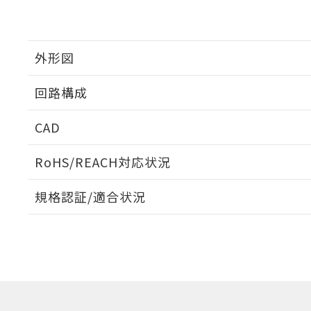
外形図
回路構成
CAD
ログイン/会員登録いただくと、CADデータをダウンロ
RoHS/REACH対応状況
規格認証/適合状況
EU RoHS
注意事項・凡例
UL認証
CSA認証
CEマーキング
ダウンロードデータをご利用いただく前に、以下を必ずお読
Yes
Yes
Yes
対応状況
対応予定月
※1
※2
ソフトウェアの使用条件
コネクタピン配置図
対応済み