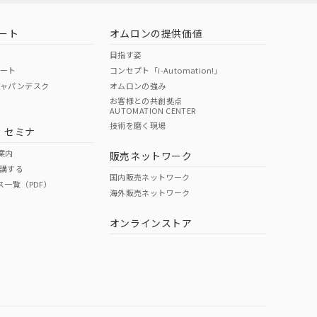
ート
オムロンの提供価値
目指す姿
ポート
コンセプト「i-Automation!」
ジャパンデスク
オムロンの強み
お客様との共創拠点
AUTOMATION CENTER
DIBP
BBP
DEHP
環境保護
技術を磨く現場
・セミナ
状況ページへ
使用期限
検索ください
案内
販売ネットワーク
講する
O
O
O
10
国内販売ネットワーク
ス一覧（PDF）
海外販売ネットワーク
オンラインストア
状況ページへ