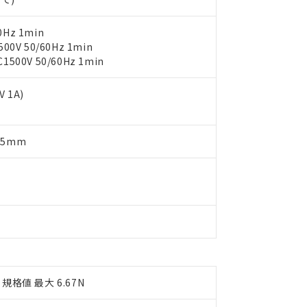
ご相談ください。
は満たないが在庫あり
製品を第三者に販売する場合は、上記1、2および3の内容を当該第
機器販売店や当社販売拠点は「
販売ネットワーク
」をご確認くだ
販売先および販売に係わる関係者が違法に輸出するおそれがある場
用期限
0Hz 1min
び標準価格結果を当社の事前の承諾なく第三者に漏洩または開示し
え状況などにより、予定月が前後することがあります。
(最新の在庫状況については、お客様のお取引先、またはお客様担当
V 50/60Hz 1min
（10物質）のすべてが基準値以下であることを示します。
店・当社販売員にご確認ください)
00V 50/60Hz 1min
能（部品リスト作成サービス）をご利用いただくには、I-Webメン
使用状況下において有害物質が外部に漏えいし、環境に深刻な影響を
あります。
機種、また在庫状況の情報を公開していない機種
ェブサイト上で当社にご登録された部品リストについて、当社およ
書ダウンロード
 1A)
す。当社販売部門へお問い合わせください。
品・サービスに関するお客様との取引・商談に必要な範囲で利用す
合意する
キャンセル
書をダウンロードすることができます。
利用者とは、
"個人情報の共同利用に関して"
の「1.共同利用者の
.5mm
します。
10物質）の非含有証明書
明書（当社基準）
日時点で非含有を証明するもので、過去に遡って非含有を証明するも
令のフタル酸エステル類４物質の対応では、対応完了までの期間は出
備考欄に対応日を記載しておりました。
品への在庫切替を完了していることから、特段のことがない限り、20
す。
規格値 最大 6.67N