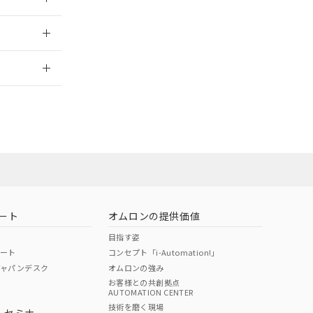
2026/7/29
ート
オムロンの提供価値
目指す姿
ポート
コンセプト「i-Automation!」
ジャパンデスク
オムロンの強み
お客様との共創拠点
AUTOMATION CENTER
DIBP
BBP
DEHP
環境保護
技術を磨く現場