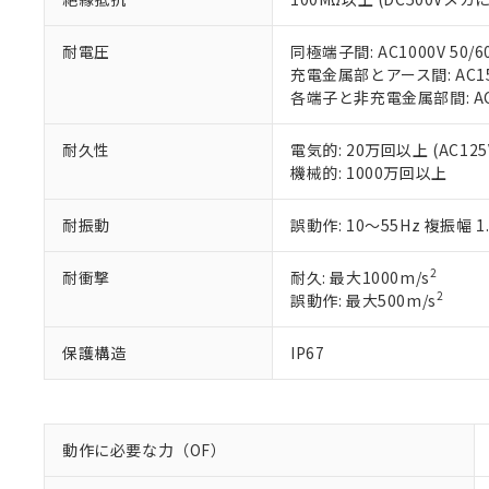
当社販売員に
※2 対応予定月
△
一定数に
当社は、貴社
オムロン制御
また当社は、
※2 環境保護使
耐電圧
同極端子間: AC1000V 50/6
在庫状況およ
部品在庫の切り替
たしません。
－
在庫なし
充電金属部とアース間: AC1500
す。
「ｅ」：有害物質
機器販売
各端子と非充電金属部間: AC15
マイパーツ機
「10」：通常の
ている必要が
味します。
空
受注生産
お客様が当ウ
※3 非含有証明
耐久性
電気的: 20万回以上 (AC125V
「－」：未確認で
白
が、当社の製
機械的: 1000万回以上
さい。
下記の非含有証明
※当社の共同
耐振動
誤動作: 10～55Hz 複振幅 1
いる法人を指
EU RoHS指令（
51物質の非含有証
2
耐衝撃
耐久: 最大1000m/s
※本証明書は発行
2
誤動作: 最大500m/s
また、RoHS指
混在することから
保護構造
IP67
既に当社にて対応
り割愛しておりま
動作に必要な力（OF）