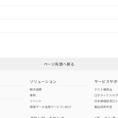
ードすることができます。
情報更新：
ログイン/会員登録
CCC認証
電波法
みください。
Yes
N/A
非含有証明書
※3
ページ先頭へ戻る
ダウンロードはこちら
型式承認
NK型式承認
ABS型式承認
韓国
（日本
（アメリカ
ソリューション
サービスサポ
舶規格）
船舶規格）
船舶規格）
解決提案
テスト機貸出
事例
ロボティクスサ
No
No
イベント
日本語相談窓口
現場データ活用サービスi-BELT
輸出該非判定
I)
PBBs
PBDEs
DBP