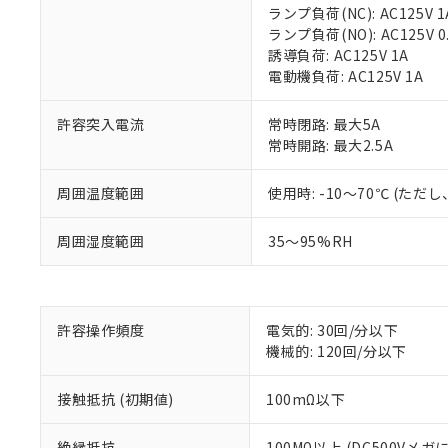
ランプ負荷(NC): AC125V 1
ランプ負荷(NO): AC125V 0
誘導負荷: AC125V 1A
電動機負荷: AC125V 1A
※1 対応状況
許容突入電流
常時閉路: 最大5A
対応済み：EU
常時開路: 最大2.5A
対応予定：EU R
対応予定なし：EU
周囲温度範囲
使用時: -10～70℃ (た
調査・確認中：EU
ご利用条件
非該当品：ライセ
※1 中国RoHS
周囲湿度範囲
35～95%RH
仕入先様の事情に
があります。
以下の条件をお読
「○」：最大均質
「×」：最大均質
本サービスは
当社は、これ
*EU RoHS指令（10物
「－」：未確認で
鉛(Pb) 1000ppm以下、
くものです。
う）を輸出ま
許容操作頻度
電気的: 30回/分以下
記
説明
六価クロム(Cr(Ⅵ)) 1
当社制御機器
などの必要な
機械的: 120回/分以下
フタル酸ビス(2-エチルヘ
号
*中国RoHS10物質の基準値 
ル（DBP） 1000ppm
在庫状況およ
当社は規制貨
Pb(鉛) :1000ppm、 Hg
但し、RoHS指令で産
のであり、閲
ます。
Cr(Ⅵ)(六価クロム) : 
接触抵抗 (初期値)
100mΩ以下
フタル酸エステル類の４
○
一定数以
DBP(フタル酸ジブチル) :
い。
当社は貴社製
DEHP(フタル酸ビス(2-エ
正式な納期状
置等に一切使
絶縁抵抗
100MΩ以上 (DC500Vメガ