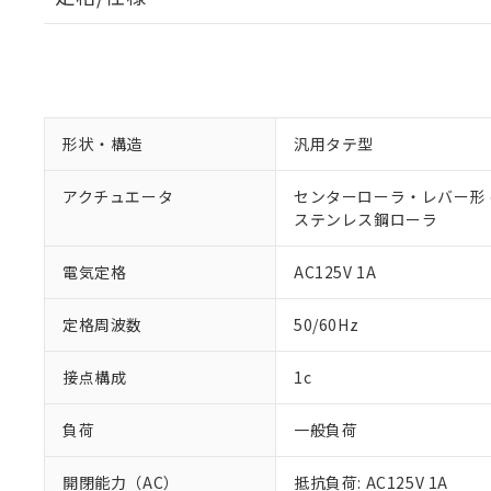
形状・構造
汎用タテ型
アクチュエータ
センターローラ・レバー形 φ
ステンレス鋼ローラ
電気定格
AC125V 1A
定格周波数
50/60Hz
接点構成
1c
負荷
一般負荷
開閉能力（AC）
抵抗負荷: AC125V 1A