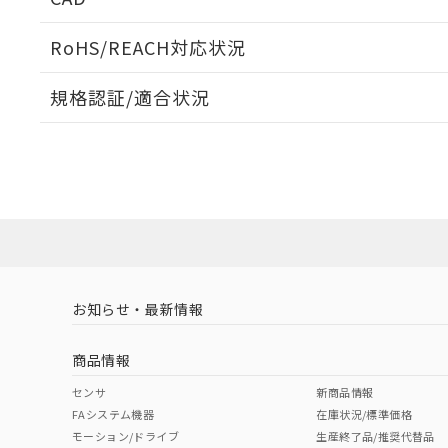
ログイン/会員登録いただくと、CADデータをダウンロ
RoHS/REACH対応状況
規格認証/適合状況
EU RoHS
注意事項・凡例
UL認証
CSA認証
CEマーキング
コネクタピン配置図
ダウンロードデータをご利用いただく前に、以下を必ずお読
Yes
Yes
Yes
対応状況
対応予定月
※1
※2
ソフトウェアの使用条件
対応済み
LR型式承認
DNV型式承認
BV型式承認
KR
（イギリス
（ノルウェー
（フランス
（
お知らせ・最新情報
中国 RoHS
注意事項・凡例
船舶規格）
船舶規格）
船舶規格）
船
商品情報
No
No
No
No
中国 RoHS表
※1 ※2
センサ
新商品情報
FAシステム機器
在庫状況/標準価格
Pb
Hg
Cd
Cr(V
モーション/ドライブ
生産終了品/推奨代替品