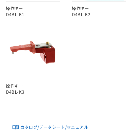
本サービスは、当社制御機器事業取扱
※1 中国RoHS○×表
非含有の対応状況を調査中または確認中の
商品の当社在庫状況および標準価格
操作キー
操作キー
商品です。
(税抜)を提供させていただくもので
D4BL-K1
D4BL-K2
「○」：最大均質材料含有率が中国RoHSの
非該当品：ライセンス料など無形物で、有
す。
基準値以下であることを示します。
害物質有無と関係のない商品です。
当社制御機器事業取扱商品の中には、
「×」：最大均質材料含有率が中国RoHSの
仕入先様の事情により、非含有部品として
本サービスの対象外となる商品もある
基準値を超えていることを示します。
いたものが、含有品と判明した場合などや
当社は、これら貴社製品のうち、外国
ことをご了承ください。
「－」：未確認です。当社販売部門へお問
むを得ず変更することがあります。
為替および外国貿易法に定める商品
在庫状況および標準価格照会結果は、
い合わせください。
（以下｢規制貨物等」という）を輸出
記載している更新日時点での社内デー
*EU RoHS指令（10物質）：
または国外への提供する場合は、日本
記
タに基づき作成されるものであり、閲
説明
鉛(Pb) 1000ppm以下、 水銀(Hg) 1000ppm以下、 カド
*中国RoHS10物質の基準値 (GB/T26572)：
国政府の輸出許可(または役務取引許
号
覧された時点での実際の在庫および標
ミウム(Cd) 100ppm以下、
Pb(鉛) :1000ppm、 Hg(水銀) : 1000ppm、 Cd(カドミウ
可)を取得するなどの必要な手続きを
六価クロム(Cr(Ⅵ)) 1000ppm以下、ポリ臭化ビフェニル
ム) : 100ppm、
準価格とは異なる場合があることをご
類(PBB) 1000ppm以下、ポリ臭化ジフェニルエーテル類
Cr(Ⅵ)(六価クロム) : 1000ppm、 PBBs(ポリ臭化ビフェ
とります。
了承ください。
(PBDE) 1000ppm以下、フタル酸ビス(2-エチルヘキシ
○
一定数以上の在庫あり
ニル類) : 1000ppm、 PBDEs(ポリ臭化ジフェニルエーテ
当社は規制貨物を破棄する場合は、完
ル) (DEHP)(別名：DOP) 1000ppm以下、フタル酸ブチ
正式な納期状況および標準価格はお客
ル類) : 1000ppm、
ルベンジル（BBP） 1000ppm以下、フタル酸ジブチル
全に破砕するなど、違法に輸出されな
DBP(フタル酸ジブチル) : 1000ppm、 DIBP(フタル酸ジ
操作キー
様のお取引先、またはお客様担当のオ
（DBP） 1000ppm以下、フタル酸ジイソブチル
イソブチル) : 1000ppm、 BBP(フタル酸ブチルベンジ
△
一定数には満たないが在庫あり
いよう必要な手段を講じます。
D4BL-K3
ムロン制御機器販売店・当社販売員に
(DIBP) 1000ppm以下
ル) : 1000ppm、
当社は貴社製品を、核兵器、ミサイ
但し、RoHS指令で産業用監視および制御機器に対する
DEHP(フタル酸ビス(2-エチルヘキシル)) : 1000ppm
ご相談ください。
適用除外項目は除く。
ル、化学兵器、生物兵器またはその他
－
在庫なし(最新の在庫状況につ
オムロン制御機器販売店や当社販売拠
フタル酸エステル類の４物質については閾値を超える意
武器並びにこれらの製造装置等に一切
いては、お客様のお取引先、ま
図的な使用がないことを確認しています。
点は「
販売ネットワーク
」をご確認
※2 環境保護使用期限
使用いたしません。
たはお客様担当のオムロン制御
ください。
当社は、貴社製品を第三者に販売する
機器販売店・当社販売員にご確
在庫状況および標準価格結果を当社の
カタログ/データシート/マニュアル
※2 対応予定月
「ｅ」：有害物質（10物質）のすべてが基
場合は、上記1、2および3の内容を当
認ください)
事前の承諾なく第三者に漏洩または開