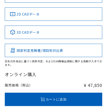
準値以下であることを示します。
該第三者に通知します。また当社は、
示しないようお願いします。
部品在庫の切り替え状況などにより、予定
「10」：通常の使用状況下において有害物
販売先および販売に係わる関係者が違
マイパーツ機能（部品リスト作成サー
空
受注生産機種、また在庫状況の
月が前後することがあります。
質が外部に漏えいし、環境に深刻な影響を
法に輸出するおそれがある場合は、取
ビス）をご利用いただくには、I-Web
2D CADデータ
白
情報を公開していない機種
及ぼさない年数を意味します。
り引きをいたしません。
メンバーズにご登録されている必要が
「－」：未確認です。当社販売部門へお問
あります。
い合わせください。
お客様が当ウェブサイト上で当社にご
※3 非含有証明書ダウンロード
3D CADデータ
登録された部品リストについて、当社
および当社の共同利用者が、当社の製
下記の非含有証明書をダウンロードするこ
品・サービスに関するお客様との取
とができます。
合意する
キャンセル
引・商談に必要な範囲で利用すること
該非判定見解書/項目別対比表
をご了承ください。
EU RoHS指令（10物質）の非含有証明書
※当社の共同利用者とは、
"個人情報
日本の外為法に基づく該非判定、およびEAR再輸出規制に関する見解が入手でき
51物質の非含有証明書（当社基準）
の共同利用に関して"
の「1.共同利
ます。
※本証明書は発行日時点で非含有を証明す
用者の範囲」に記載されている法人を
るもので、過去に遡って非含有を証明する
オンライン購入
指します。
ものではありません。
また、RoHS指令のフタル酸エステル類４
¥ 47,850
販売価格（税込）
物質の対応では、対応完了までの期間は出
荷製品に未対応品が混在することから備考
欄に対応日を記載しておりました。
カートに追加
既に当社にて対応品への在庫切替を完了