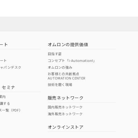
22年1月12日よ
ート
オムロンの提供価値
目指す姿
ポート
コンセプト「i-Automation!」
ジャパンデスク
オムロンの強み
お客様との共創拠点
AUTOMATION CENTER
技術を磨く現場
・セミナ
案内
販売ネットワーク
講する
国内販売ネットワーク
ス一覧（PDF）
海外販売ネットワーク
オンラインストア