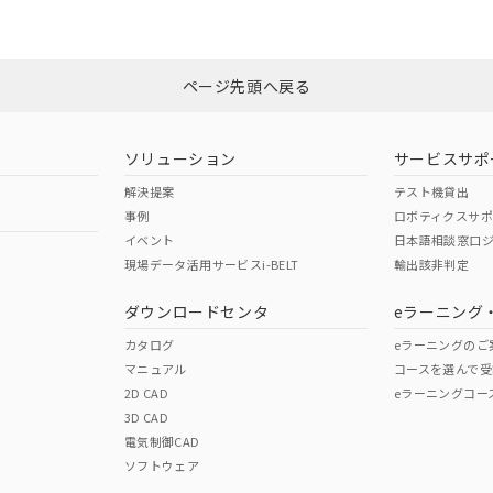
品への在庫切替を完了していることから、特段のことがない限り、20
す。
ページ先頭へ戻る
ソリューション
サービスサポ
解決提案
テスト機貸出
事例
ロボティクスサ
イベント
日本語相談窓口
現場データ活用サービスi-BELT
輸出該非判定
ダウンロードセンタ
eラーニング
カタログ
eラーニングのご
マニュアル
コースを選んで受
2D CAD
eラーニングコー
3D CAD
電気制御CAD
ソフトウェア