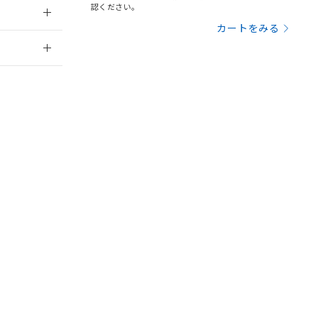
を提供させていただ
規制貨物等」とい
認ください。
引許可)を取得する
BDE) 1000ppm以下、
カートをみる
をご了承ください。
0ppm以下、フタル酸ジブチ
2026/7/29
基づき作成されるも
う必要な手段を講じ
ことをご了承くださ
) : 1000ppm、
 1000ppm、
業員または販売
びにこれらの製造装
ン制御機器販売店・
三者に通知します。
状況ページへ
さい。
合は、取り引きをい
お問い合わせ
ないようお願いしま
のオムロン制御
バーズにご登録され
及ぼさない年数を意
び当社の共同利用者
ることをご了承くだ
範囲」に記載されて
のではありません。
荷製品に未対応品が