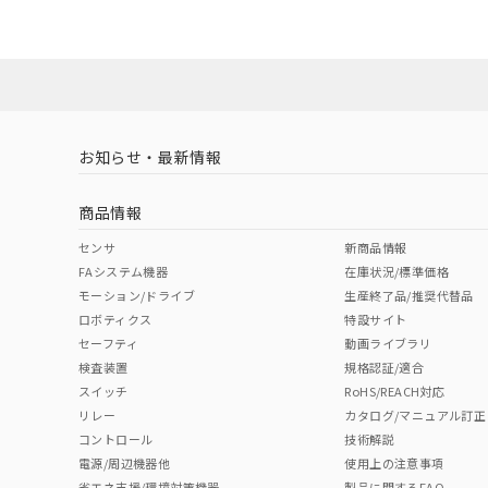
既に当社にて対応
り割愛しておりま
お知らせ・最新情報
商品情報
センサ
新商品情報
FAシステム機器
在庫状況/標準価格
モーション/ドライブ
生産終了品/推奨代替品
ロボティクス
特設サイト
セーフティ
動画ライブラリ
検査装置
規格認証/適合
スイッチ
RoHS/REACH対応
リレー
カタログ/マニュアル訂正
コントロール
技術解説
電源/周辺機器他
使用上の注意事項
省エネ支援/環境対策機器
製品に関するFAQ