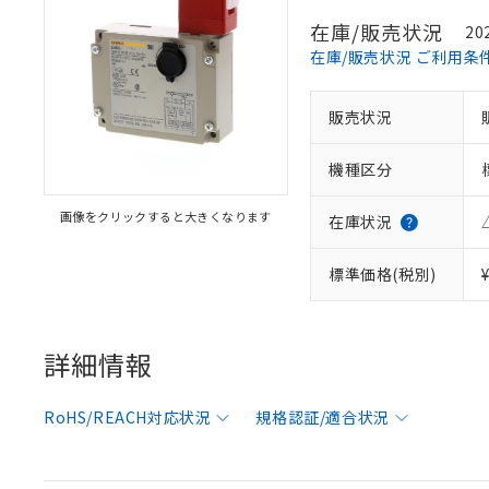
在庫/販売状況
20
在庫/販売状況 ご利用条
販売状況
機種区分
画像をクリックすると大きくなります
在庫状況
※1 対応状況
標準価格(税別)
対応済み：EU
対応予定：EU R
対応予定なし：EU
詳細情報
調査・確認中：EU
ご利用条件
非該当品：ライセ
※1 中国RoHS
RoHS/REACH対応状況
規格認証/適合状況
仕入先様の事情に
があります。
以下の条件をお読
「○」：最大均質
「×」：最大均質