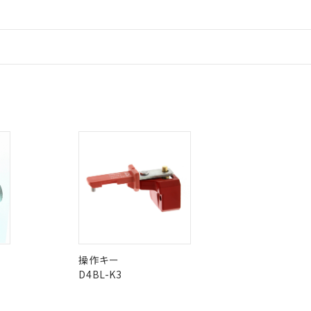
、当社制御機器事業取扱商品の当社在庫状況および標準価格(税抜)
ら貴社製品のうち、外国為替および外国貿易法に定める商品（以下｢
質）：
す。当社販売部門へお問い合わせください。
 水銀(Hg) 1000ppm以下、 カドミウム(Cd) 100ppm以下、
たは国外への提供する場合は、日本国政府の輸出許可(または役務取
000ppm以下、ポリ臭化ビフェニル類(PBB) 1000ppm以下、ポリ臭化ジフェニルエーテル類(P
事業取扱商品の中には、本サービスの対象外となる商品もあること
手続きをとります。
キシル) (DEHP)(別名：DOP) 1000ppm以下、フタル酸ブチルベンジル（BBP） 100
情報更新：
(GB/T26572)：
以下、フタル酸ジイソブチル (DIBP) 1000ppm以下
び標準価格照会結果は、記載している更新日時点での社内データに
物を破棄する場合は、完全に破砕するなど、違法に輸出されないよ
(水銀) : 1000ppm、 Cd(カドミウム) : 100ppm、
業用監視および制御機器に対する適用除外項目は除く。
覧された時点での実際の在庫および標準価格とは異なる場合がある
1000ppm、 PBBs(ポリ臭化ビフェニル類) : 1000ppm、 PBDEs(ポリ臭化ジフェニルエーテル類
物質については閾値を超える意図的な使用がないことを確認しています。
は販売店にお問い合わせください。
上の在庫あり
 1000ppm、 DIBP(フタル酸ジイソブチル) : 1000ppm、 BBP(フタル酸ブチルベンジル) :
「カスタマーサポートセンタ お客様相談室」または貴社担当オムロン営
品を、核兵器、ミサイル、化学兵器、生物兵器またはその他武器並
チルヘキシル)) : 1000ppm
況および標準価格はお客様のお取引先、またはお客様担当のオムロ
用いたしません。
ご相談ください。
は満たないが在庫あり
製品を第三者に販売する場合は、上記1、2および3の内容を当該第
この製品のRoHS/REACH対応
機器販売店や当社販売拠点は「
販売ネットワーク
」をご確認くだ
販売先および販売に係わる関係者が違法に輸出するおそれがある場
用期限
び標準価格結果を当社の事前の承諾なく第三者に漏洩または開示し
え状況などにより、予定月が前後することがあります。
(最新の在庫状況については、お客様のお取引先、またはお客様担当
（10物質）のすべてが基準値以下であることを示します。
店・当社販売員にご確認ください)
能（部品リスト作成サービス）をご利用いただくには、I-Webメン
使用状況下において有害物質が外部に漏えいし、環境に深刻な影響を
あります。
機種、また在庫状況の情報を公開していない機種
ェブサイト上で当社にご登録された部品リストについて、当社およ
書ダウンロード
す。当社販売部門へお問い合わせください。
品・サービスに関するお客様との取引・商談に必要な範囲で利用す
合意する
キャンセル
書をダウンロードすることができます。
利用者とは、
"個人情報の共同利用に関して"
の「1.共同利用者の
します。
10物質）の非含有証明書
操作キー
明書（当社基準）
D4BL-K3
日時点で非含有を証明するもので、過去に遡って非含有を証明するも
令のフタル酸エステル類４物質の対応では、対応完了までの期間は出
備考欄に対応日を記載しておりました。