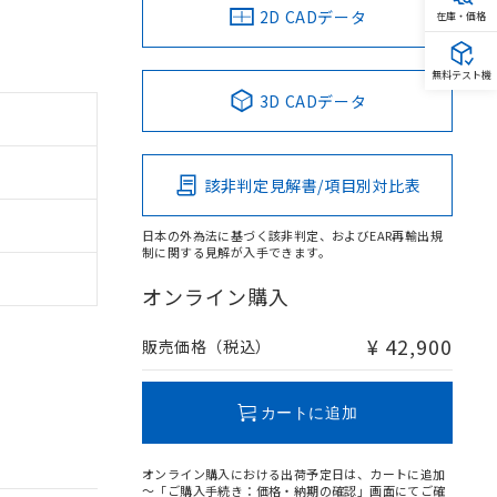
2D CADデータ
在庫・価格
無料テスト機
3D CADデータ
該非判定見解書/項目別対比表
日本の外為法に基づく該非判定、およびEAR再輸出規
制に関する見解が入手できます。
オンライン購入
。
商品です。
¥ 42,900
販売価格（税込）
定はありません。
商品です。
カートに追加
を得ず変更すること
オンライン購入における出荷予定日は、カートに追加
～「ご購入手続き：価格・納期の確認」画面にてご確