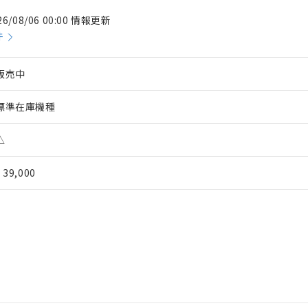
26/08/06 00:00 情報更新
件
販売中
標準在庫機種
△
¥ 39,000
 RoHS指令（10物質）の非含有に対応した製品が提供可能な商品です
oHS指令（10物質）の非含有に対応した製品に切り替える予定のある
 RoHS指令（10物質）の非含有に非対応の商品で、対応品を出す予
 RoHS指令（10物質）の非含有の対応状況を調査中または確認中の
ンス料など無形物で、有害物質有無と関係のない商品です。
○×表
より、非含有部品としていたものが、含有品と判明した場合などやむ
みいただき、同意のうえご利用ください。
材料含有率が中国RoHSの基準値以下であることを示します。
材料含有率が中国RoHSの基準値を超えていることを示します。