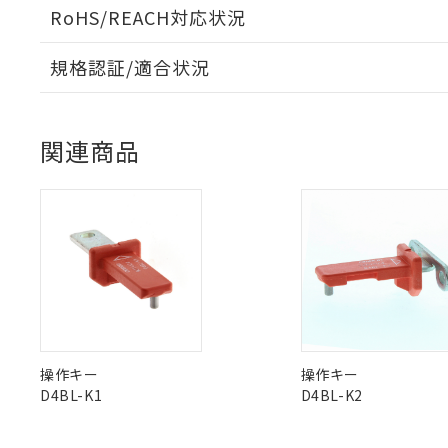
本サービスは
当社は、これ
*EU RoHS指令（10物
RoHS/REACH対応状況
「－」：未確認で
鉛(Pb) 1000ppm以下、
くものです。
う）を輸出ま
記
説明
六価クロム(Cr(Ⅵ)) 1
当社制御機器
などの必要な
フタル酸ビス(2-エチルヘ
号
*中国RoHS10物質の基準値 
ル（DBP） 1000ppm
在庫状況およ
規格認証/適合状況
当社は規制貨
Pb(鉛) :1000ppm、 Hg
但し、RoHS指令で産
のであり、閲
ます。
Cr(Ⅵ)(六価クロム) : 
フタル酸エステル類の４
D4BL-2CRAのRoHS対応状況については、営業部門もしく
○
一定数以
DBP(フタル酸ジブチル) :
D4BL-2CRAについての規格認証/適合状況については、
い。
当社は貴社製
DEHP(フタル酸ビス(2-エ
正式な納期状
置等に一切使
店にお問い合わせください。
関連商品
当社販売員に
※2 対応予定月
△
一定数に
当社は、貴社
オムロン制御
また当社は、
※2 環境保護使
在庫状況およ
部品在庫の切り替
たしません。
－
在庫なし
す。
「ｅ」：有害物質
機器販売
マイパーツ機
「10」：通常の
ている必要が
味します。
空
受注生産
お客様が当ウ
※3 非含有証明
「－」：未確認で
白
が、当社の製
さい。
下記の非含有証明
※当社の共同
いる法人を指
EU RoHS指令（
操作キー
操作キー
51物質の非含有証
D4BL-K1
D4BL-K2
※本証明書は発行
また、RoHS指
混在することから