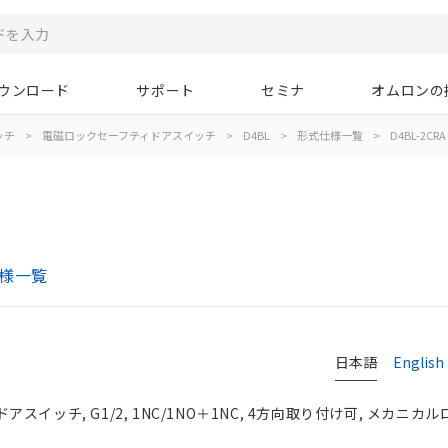
ウンロード
サポート
セミナ
オムロンの
ッチ
>
電磁ロックセーフティドアスイッチ
>
D4BL
>
形式仕様一覧
>
D4BL-2CRA
仕様一覧
日本語
English
イッチ, G1/2, 1NC/1NO＋1NC, 4方向取り付け可, メカニカルロ