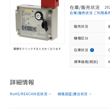
在庫/販売状況
20
在庫/販売状況 ご利用条
販売状況
機種区分
画像をクリックすると大きくなります
在庫状況
※1 対応状況
標準価格(税別)
対応済み：EU
対応予定：EU R
対応予定なし：EU
詳細情報
調査・確認中：EU
ご利用条件
非該当品：ライセ
※1 中国RoHS
RoHS/REACH対応状況
規格認証/適合状況
仕入先様の事情に
があります。
以下の条件をお読
「○」：最大均質
「×」：最大均質