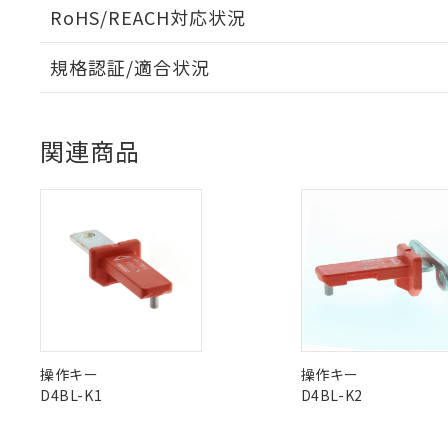
本サービスは
当社は、これ
*EU RoHS指令（10物
RoHS/REACH対応状況
「－」：未確認で
鉛(Pb) 1000ppm以下、
くものです。
う）を輸出ま
記
説明
六価クロム(Cr(Ⅵ)) 1
当社制御機器
などの必要な
フタル酸ビス(2-エチルヘ
号
*中国RoHS10物質の基準値 
ル（DBP） 1000ppm
在庫状況およ
規格認証/適合状況
当社は規制貨
Pb(鉛) :1000ppm、 Hg
但し、RoHS指令で産
のであり、閲
ます。
Cr(Ⅵ)(六価クロム) : 
フタル酸エステル類の４
D4BL-1DRA-AのRoHS対応状況については、営業部門も
○
一定数以
DBP(フタル酸ジブチル) :
D4BL-1DRA-Aについての規格認証/適合状況については
い。
当社は貴社製
DEHP(フタル酸ビス(2-エ
正式な納期状
置等に一切使
売店にお問い合わせください。
関連商品
当社販売員に
※2 対応予定月
△
一定数に
当社は、貴社
オムロン制御
また当社は、
※2 環境保護使
在庫状況およ
部品在庫の切り替
たしません。
－
在庫なし
す。
「ｅ」：有害物質
機器販売
マイパーツ機
「10」：通常の
ている必要が
味します。
空
受注生産
お客様が当ウ
※3 非含有証明
「－」：未確認で
白
が、当社の製
さい。
下記の非含有証明
※当社の共同
いる法人を指
EU RoHS指令（
操作キー
操作キー
51物質の非含有証
D4BL-K1
D4BL-K2
※本証明書は発行
また、RoHS指
混在することから