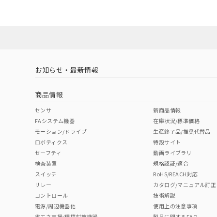
既に当社にて対応
り割愛しておりま
お知らせ・最新情報
商品情報
センサ
新商品情報
FAシステム機器
在庫状況/標準価格
モーション/ドライブ
生産終了品/推奨代替品
ロボティクス
特設サイト
セーフティ
動画ライブラリ
検査装置
規格認証/適合
スイッチ
RoHS/REACH対応
リレー
カタログ/マニュアル訂正
コントロール
技術解説
電源/周辺機器他
使用上の注意事項
省エネ支援/環境対策機器
製品に関するFAQ