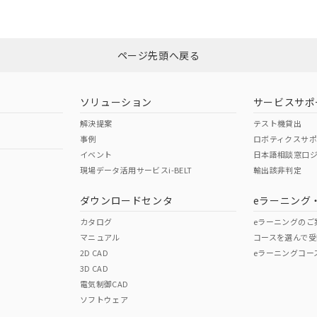
品への在庫切替を完了していることから、特段のことがない限り、20
す。
ページ先頭へ戻る
ソリューション
サービスサポ
解決提案
テスト機貸出
事例
ロボティクスサ
イベント
日本語相談窓口
現場データ活用サービスi-BELT
輸出該非判定
ダウンロードセンタ
eラーニング
カタログ
eラーニングのご
マニュアル
コースを選んで受
2D CAD
eラーニングコー
3D CAD
電気制御CAD
ソフトウェア