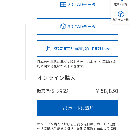
2D CADデータ
在庫・価格
無料テスト機
3D CADデータ
該非判定見解書/項目別対比表
日本の外為法に基づく該非判定、およびEAR再輸出規
制に関する見解が入手できます。
オンライン購入
。
商品です。
¥ 58,850
販売価格（税込）
定はありません。
商品です。
カートに追加
を得ず変更すること
オンライン購入における出荷予定日は、カートに追加
～「ご購入手続き：価格・納期の確認」画面にてご確