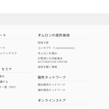
22年1月12日よ
ート
オムロンの提供価値
目指す姿
ポート
コンセプト「i-Automation!」
ジャパンデスク
オムロンの強み
お客様との共創拠点
AUTOMATION CENTER
技術を磨く現場
・セミナ
案内
販売ネットワーク
講する
国内販売ネットワーク
ス一覧（PDF）
海外販売ネットワーク
オンラインストア