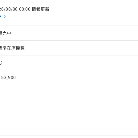
26/08/06 00:00 情報更新
件
販売中
標準在庫機種
〇
¥ 53,500
 RoHS指令（10物質）の非含有に対応した製品が提供可能な商品です
oHS指令（10物質）の非含有に対応した製品に切り替える予定のある
 RoHS指令（10物質）の非含有に非対応の商品で、対応品を出す予
 RoHS指令（10物質）の非含有の対応状況を調査中または確認中の
ンス料など無形物で、有害物質有無と関係のない商品です。
○×表
より、非含有部品としていたものが、含有品と判明した場合などやむ
みいただき、同意のうえご利用ください。
材料含有率が中国RoHSの基準値以下であることを示します。
材料含有率が中国RoHSの基準値を超えていることを示します。