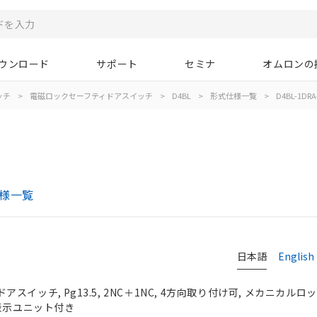
ウンロード
サポート
セミナ
オムロンの
ッチ
>
電磁ロックセーフティドアスイッチ
>
D4BL
>
形式仕様一覧
>
D4BL-1DRA
仕様一覧
日本語
English
イッチ, Pg13.5, 2NC＋1NC, 4方向取り付け可, メカニカルロッ
D表示ユニット付き