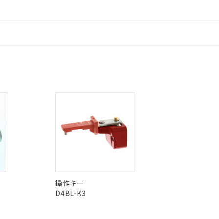
、当社制御機器事業取扱商品の当社在庫状況および標準価格(税抜)
ら貴社製品のうち、外国為替および外国貿易法に定める商品（以下｢
質）：
す。当社販売部門へお問い合わせください。
 水銀(Hg) 1000ppm以下、 カドミウム(Cd) 100ppm以下、
たは国外への提供する場合は、日本国政府の輸出許可(または役務取
000ppm以下、ポリ臭化ビフェニル類(PBB) 1000ppm以下、ポリ臭化ジフェニルエーテル類(P
事業取扱商品の中には、本サービスの対象外となる商品もあること
手続きをとります。
キシル) (DEHP)(別名：DOP) 1000ppm以下、フタル酸ブチルベンジル（BBP） 100
情報更新：
(GB/T26572)：
以下、フタル酸ジイソブチル (DIBP) 1000ppm以下
び標準価格照会結果は、記載している更新日時点での社内データに
物を破棄する場合は、完全に破砕するなど、違法に輸出されないよ
(水銀) : 1000ppm、 Cd(カドミウム) : 100ppm、
業用監視および制御機器に対する適用除外項目は除く。
覧された時点での実際の在庫および標準価格とは異なる場合がある
1000ppm、 PBBs(ポリ臭化ビフェニル類) : 1000ppm、 PBDEs(ポリ臭化ジフェニルエーテル類
物質については閾値を超える意図的な使用がないことを確認しています。
しくは販売店にお問い合わせください。
上の在庫あり
 1000ppm、 DIBP(フタル酸ジイソブチル) : 1000ppm、 BBP(フタル酸ブチルベンジル) :
、「カスタマーサポートセンタ お客様相談室」または貴社担当オムロン
品を、核兵器、ミサイル、化学兵器、生物兵器またはその他武器並
チルヘキシル)) : 1000ppm
況および標準価格はお客様のお取引先、またはお客様担当のオムロ
用いたしません。
ご相談ください。
は満たないが在庫あり
製品を第三者に販売する場合は、上記1、2および3の内容を当該第
この製品のRoHS/REACH対応
機器販売店や当社販売拠点は「
販売ネットワーク
」をご確認くだ
販売先および販売に係わる関係者が違法に輸出するおそれがある場
用期限
び標準価格結果を当社の事前の承諾なく第三者に漏洩または開示し
え状況などにより、予定月が前後することがあります。
(最新の在庫状況については、お客様のお取引先、またはお客様担当
（10物質）のすべてが基準値以下であることを示します。
店・当社販売員にご確認ください)
能（部品リスト作成サービス）をご利用いただくには、I-Webメン
使用状況下において有害物質が外部に漏えいし、環境に深刻な影響を
あります。
機種、また在庫状況の情報を公開していない機種
ェブサイト上で当社にご登録された部品リストについて、当社およ
書ダウンロード
す。当社販売部門へお問い合わせください。
品・サービスに関するお客様との取引・商談に必要な範囲で利用す
合意する
キャンセル
書をダウンロードすることができます。
利用者とは、
"個人情報の共同利用に関して"
の「1.共同利用者の
します。
10物質）の非含有証明書
操作キー
明書（当社基準）
D4BL-K3
日時点で非含有を証明するもので、過去に遡って非含有を証明するも
令のフタル酸エステル類４物質の対応では、対応完了までの期間は出
備考欄に対応日を記載しておりました。