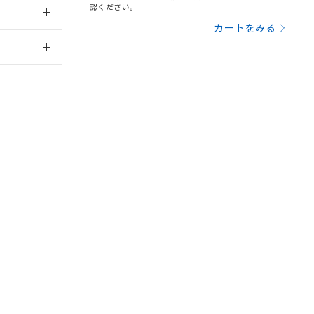
を提供させていただ
規制貨物等」とい
認ください。
引許可)を取得する
BDE) 1000ppm以下、
カートをみる
をご了承ください。
0ppm以下、フタル酸ジブチ
2026/7/29
基づき作成されるも
う必要な手段を講じ
ことをご了承くださ
) : 1000ppm、
 1000ppm、
営業員または販
びにこれらの製造装
ン制御機器販売店・
三者に通知します。
状況ページへ
さい。
合は、取り引きをい
お問い合わせ
ないようお願いしま
のオムロン制御
バーズにご登録され
及ぼさない年数を意
び当社の共同利用者
ることをご了承くだ
範囲」に記載されて
のではありません。
荷製品に未対応品が