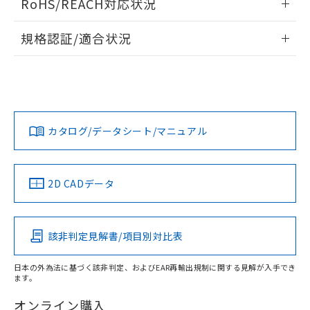
RoHS/REACH対応状況
荷製品に未対応品が混在することから備考
電気的:
ドすることができます。
欄に対応日を記載しておりました。
情報更新：2026/7/29
既に当社にて対応品への在庫切替を完了
規格認証/適合状況
していることから、特段のことがない限
ログイン/会員登録
EU RoHS
注意事項・凡例
り、2022年1月12日より割愛しておりま
UL認証
CSA認証
CEマーキング
す。
Yes
Yes
No
対応状況
対応予定月
※1
※2
ダウンロードデータをご利用いただく前に、以下を必ずお読
みください。
カタログ/データシート/マニュアル
対応済み
取りつけ穴加工図
ソフトウェアの使用条件
LR型式承認
DNV型式承認
BV型式承認
KR型式承
（イギリス
（ノルウェー
（フランス
（韓国
船舶規格）
船舶規格）
船舶規格）
船舶規格
中国 RoHS
注意事項・凡例
2D CADデータ
No
No
No
No
中国 RoHS表
※1 ※2
該非判定見解書/項目別対比表
この製品の規格認証/適合状況ページへ
Pb
Hg
Cd
Cr(VI)
その他の認証はこちらのページからご検索ください
日本の外為法に基づく該非判定、およびEAR再輸出規制に関する見解が入手でき
ます。
X
O
O
O
オンライン購入