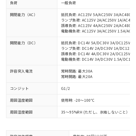
負荷
一般負荷
開閉能力（AC）
抵抗負荷: AC125V 5A/AC250V 3A/AC480V 1
ランプ負荷: AC125V 2A/AC250V 1A/AC480V 
誘導負荷: AC125V 4A/AC250V 2A/AC480V 1
電動機負荷: AC125V 3A/AC250V 1.5A/AC480
開閉能力（DC）
抵抗負荷: DC14V 5A/DC30V 3A/DC125V 0.4
ランプ負荷: DC14V 2A/DC30V 1A/DC125V 0
誘導負荷: DC14V 4A/DC30V 2A/DC125V 0.4
電動機負荷: DC14V 3A/DC30V 1.5A/DC125V 
許容突入電流
常時閉路: 最大30A
常時開路: 最大20A
※1 対応状況
コンジット
G1/2
対応済み：EU RoHS指令（10物質）の
周囲温度範囲
使用時: -20～100℃
非含有に対応した製品が提供可能な商品で
す。
周囲湿度範囲
35～95%RH (ただし、氷結しないこと）
対応予定：EU RoHS指令（10物質）の非含
ご利用条件
有に対応した製品に切り替える予定のある
商品です。
対応予定なし：EU RoHS指令（10物質）の