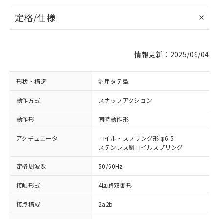
定格/仕様
情報更新：2025/09/04
形状・構造
汎用タテ型
動作方式
スナップアクション
動作形
同時動作形
アクチュエータ
コイル・スプリング形 φ6.5
ステンレス鋼コイルスプリング
定格周波数
50/60Hz
接触形式
4回路双断形
接点構成
2a2b