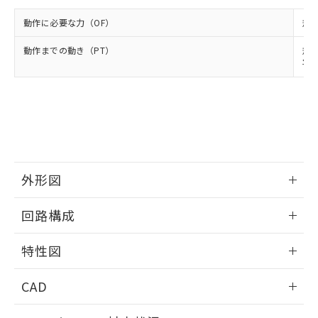
※2 環境保護使用期限
使用いたしません。
たはお客様担当のオムロン制御
ください。
当社は、貴社製品を第三者に販売する
動作に必要な力（OF）
規格
機器販売店・当社販売員にご確
在庫状況および標準価格結果を当社の
※2 対応予定月
「ｅ」：有害物質（10物質）のすべてが基
場合は、上記1、2および3の内容を当
認ください)
事前の承諾なく第三者に漏洩または開
準値以下であることを示します。
動作までの動き（PT）
規格
該第三者に通知します。また当社は、
示しないようお願いします。
平均
部品在庫の切り替え状況などにより、予定
「10」：通常の使用状況下において有害物
販売先および販売に係わる関係者が違
マイパーツ機能（部品リスト作成サー
空
受注生産機種、また在庫状況の
月が前後することがあります。
質が外部に漏えいし、環境に深刻な影響を
法に輸出するおそれがある場合は、取
ビス）をご利用いただくには、I-Web
白
情報を公開していない機種
及ぼさない年数を意味します。
り引きをいたしません。
メンバーズにご登録されている必要が
「－」：未確認です。当社販売部門へお問
あります。
い合わせください。
お客様が当ウェブサイト上で当社にご
※3 非含有証明書ダウンロード
登録された部品リストについて、当社
および当社の共同利用者が、当社の製
下記の非含有証明書をダウンロードするこ
品・サービスに関するお客様との取
外形図
とができます。
合意する
キャンセル
引・商談に必要な範囲で利用すること
情報更新：2025/09/04
をご了承ください。
回路構成
EU RoHS指令（10物質）の非含有証明書
※当社の共同利用者とは、
"個人情報
51物質の非含有証明書（当社基準）
の共同利用に関して"
の「1.共同利
情報更新：2025/09/04
※本証明書は発行日時点で非含有を証明す
特性図
用者の範囲」に記載されている法人を
るもので、過去に遡って非含有を証明する
指します。
ものではありません。
情報更新：2025/09/04
CAD
また、RoHS指令のフタル酸エステル類４
物質の対応では、対応完了までの期間は出
耐久曲線図
ログイン/会員登録いただくと、CADデータをダウンロー