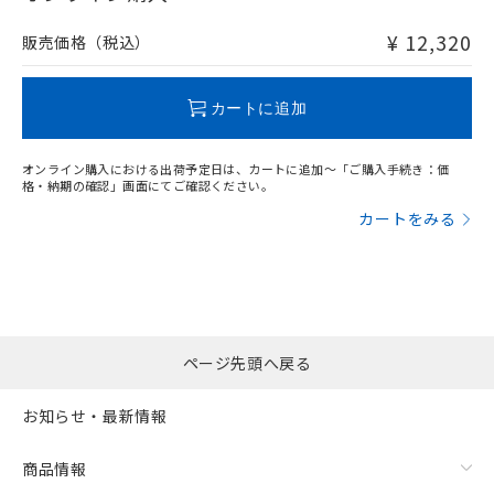
¥ 12,320
販売価格（税込）
"対応済み"や非含有の記載がされた商品であっても、流通
在庫等で未対応品が混在する可能性があります。
非含有品が必要な際は、弊社営業部門もしくは販売店へお
カートに追加
問い合わせください。
オンライン購入における出荷予定日は、カートに追加～「ご購入手続き：価
この製品のRoHS/REACH対応状況ページへ
格・納期の確認」画面にてご確認ください。
カートをみる
ページ先頭へ戻る
お知らせ・最新情報
商品情報