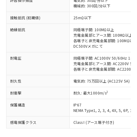
許容操作頻度
電気的: 30回/分以下
以下の条件をお読みいただき、同意のうえ
非含有に非対応の商品で、対応品を出す予
機械的: 300回/分以下
ご利用ください。
定はありません。
調査・確認中：EU RoHS指令（10物質）の
接触抵抗 (初期値)
25mΩ以下
本サービスは、当社制御機器事業取扱
※1 中国RoHS○×表
非含有の対応状況を調査中または確認中の
商品の当社在庫状況および標準価格
絶縁抵抗
商品です。
同極端子間: 100MΩ以上
(税抜)を提供させていただくもので
「○」：最大均質材料含有率が中国RoHSの
充電金属部とアース間: 100MΩ以上
非該当品：ライセンス料など無形物で、有
す。
各端子と非充電金属部間: 100MΩ以上
基準値以下であることを示します。
害物質有無と関係のない商品です。
当社制御機器事業取扱商品の中には、
DC500Vメガにて
「×」：最大均質材料含有率が中国RoHSの
仕入先様の事情により、非含有部品として
本サービスの対象外となる商品もある
基準値を超えていることを示します。
いたものが、含有品と判明した場合などや
当社は、これら貴社製品のうち、外国
耐電圧
同極端子間: AC1000V 50/60Hz 1mi
ことをご了承ください。
「－」：未確認です。当社販売部門へお問
むを得ず変更することがあります。
為替および外国貿易法に定める商品
充電金属部とアース間: AC2200V 50/6
在庫状況および標準価格照会結果は、
い合わせください。
各端子と非充電金属部間: AC2200V 50/
（以下｢規制貨物等」という）を輸出
記載している更新日時点での社内デー
*EU RoHS指令（10物質）：
または国外への提供する場合は、日本
記
タに基づき作成されるものであり、閲
説明
鉛(Pb) 1000ppm以下、 水銀(Hg) 1000ppm以下、 カド
*中国RoHS10物質の基準値 (GB/T26572)：
耐久性
電気的: 75万回以上 (AC125V 5A)
国政府の輸出許可(または役務取引許
号
覧された時点での実際の在庫および標
ミウム(Cd) 100ppm以下、
Pb(鉛) :1000ppm、 Hg(水銀) : 1000ppm、 Cd(カドミウ
可)を取得するなどの必要な手続きを
六価クロム(Cr(Ⅵ)) 1000ppm以下、ポリ臭化ビフェニル
ム) : 100ppm、
準価格とは異なる場合があることをご
2
耐衝撃
耐久: 最大1000m/s
類(PBB) 1000ppm以下、ポリ臭化ジフェニルエーテル類
Cr(Ⅵ)(六価クロム) : 1000ppm、 PBBs(ポリ臭化ビフェ
とります。
了承ください。
(PBDE) 1000ppm以下、フタル酸ビス(2-エチルヘキシ
○
一定数以上の在庫あり
ニル類) : 1000ppm、 PBDEs(ポリ臭化ジフェニルエーテ
当社は規制貨物を破棄する場合は、完
ル) (DEHP)(別名：DOP) 1000ppm以下、フタル酸ブチ
正式な納期状況および標準価格はお客
ル類) : 1000ppm、
保護構造
IP67
ルベンジル（BBP） 1000ppm以下、フタル酸ジブチル
全に破砕するなど、違法に輸出されな
DBP(フタル酸ジブチル) : 1000ppm、 DIBP(フタル酸ジ
様のお取引先、またはお客様担当のオ
NEMA Type1, 2, 3, 4, 4X, 5, 6P, 12,
（DBP） 1000ppm以下、フタル酸ジイソブチル
イソブチル) : 1000ppm、 BBP(フタル酸ブチルベンジ
△
一定数には満たないが在庫あり
いよう必要な手段を講じます。
ムロン制御機器販売店・当社販売員に
(DIBP) 1000ppm以下
ル) : 1000ppm、
当社は貴社製品を、核兵器、ミサイ
但し、RoHS指令で産業用監視および制御機器に対する
DEHP(フタル酸ビス(2-エチルヘキシル)) : 1000ppm
感電保護クラス
Class I (アース端子付き)
ご相談ください。
適用除外項目は除く。
ル、化学兵器、生物兵器またはその他
－
在庫なし(最新の在庫状況につ
オムロン制御機器販売店や当社販売拠
フタル酸エステル類の４物質については閾値を超える意
武器並びにこれらの製造装置等に一切
いては、お客様のお取引先、ま
図的な使用がないことを確認しています。
点は「
販売ネットワーク
」をご確認