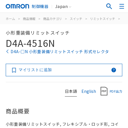
制御機器
Japan
ホーム
>
商品情報
>
商品カテゴリ
>
スイッチ
>
リミットスイッチ
>
汎
小形重装備リミットスイッチ
D4A-4516N
D4A-□N 小形重装備リミットスイッチ 形式セレクタ
マイリストに追加
日本語
English
PDF出力
商品概要
小形重装備リミットスイッチ, フレキシブル・ロッド形, コイ