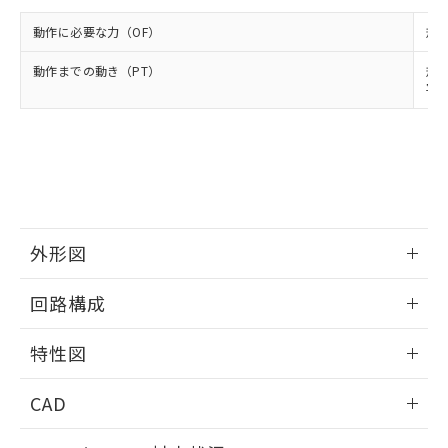
※2 環境保護使用期限
使用いたしません。
たはお客様担当のオムロン制御
ください。
当社は、貴社製品を第三者に販売する
動作に必要な力（OF）
規格
機器販売店・当社販売員にご確
在庫状況および標準価格結果を当社の
※2 対応予定月
「ｅ」：有害物質（10物質）のすべてが基
場合は、上記1、2および3の内容を当
認ください)
事前の承諾なく第三者に漏洩または開
準値以下であることを示します。
動作までの動き（PT）
規格
該第三者に通知します。また当社は、
示しないようお願いします。
平均
部品在庫の切り替え状況などにより、予定
「10」：通常の使用状況下において有害物
販売先および販売に係わる関係者が違
マイパーツ機能（部品リスト作成サー
空
受注生産機種、また在庫状況の
月が前後することがあります。
質が外部に漏えいし、環境に深刻な影響を
法に輸出するおそれがある場合は、取
ビス）をご利用いただくには、I-Web
白
情報を公開していない機種
及ぼさない年数を意味します。
り引きをいたしません。
メンバーズにご登録されている必要が
「－」：未確認です。当社販売部門へお問
あります。
い合わせください。
お客様が当ウェブサイト上で当社にご
※3 非含有証明書ダウンロード
登録された部品リストについて、当社
および当社の共同利用者が、当社の製
下記の非含有証明書をダウンロードするこ
品・サービスに関するお客様との取
外形図
とができます。
合意する
キャンセル
引・商談に必要な範囲で利用すること
情報更新：2025/09/04
をご了承ください。
回路構成
EU RoHS指令（10物質）の非含有証明書
※当社の共同利用者とは、
"個人情報
51物質の非含有証明書（当社基準）
の共同利用に関して"
の「1.共同利
情報更新：2025/09/04
※本証明書は発行日時点で非含有を証明す
特性図
用者の範囲」に記載されている法人を
るもので、過去に遡って非含有を証明する
指します。
ものではありません。
情報更新：2025/09/04
CAD
また、RoHS指令のフタル酸エステル類４
物質の対応では、対応完了までの期間は出
耐久曲線図
ログイン/会員登録いただくと、CADデータをダウンロー