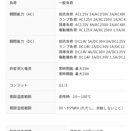
負荷
一般負荷
開閉能力（AC）
抵抗負荷: AC125V 5A/AC250V 3A/AC480V 1
ランプ負荷: AC125V 2A/AC250V 1A/AC480V 
誘導負荷: AC125V 4A/AC250V 2A/AC480V 1
電動機負荷: AC125V 3A/AC250V 1.5A/AC480
開閉能力（DC）
抵抗負荷: DC14V 5A/DC30V 3A/DC125V 0.4
ランプ負荷: DC14V 2A/DC30V 1A/DC125V 0
誘導負荷: DC14V 4A/DC30V 2A/DC125V 0.4
電動機負荷: DC14V 3A/DC30V 1.5A/DC125V 
許容突入電流
常時閉路: 最大30A
常時開路: 最大20A
※1 対応状況
コンジット
G1/2
対応済み：EU RoHS指令（10物質）の
周囲温度範囲
使用時: -20～100℃
非含有に対応した製品が提供可能な商品で
す。
周囲湿度範囲
35～95%RH (ただし、氷結しないこと）
対応予定：EU RoHS指令（10物質）の非含
ご利用条件
有に対応した製品に切り替える予定のある
商品です。
対応予定なし：EU RoHS指令（10物質）の