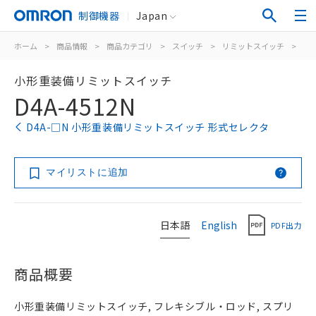
制御機器
Japan
ホーム
>
商品情報
>
商品カテゴリ
>
スイッチ
>
リミットスイッチ
>
汎
小形重装備リミットスイッチ
D4A-4512N
D4A-□N 小形重装備リミットスイッチ 形式セレクタ
マイリストに追加
日本語
English
PDF出力
商品概要
小形重装備リミットスイッチ, フレキシブル・ロッド, スプリ