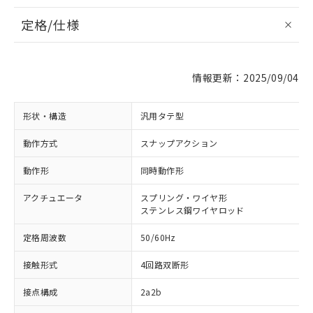
定格/仕様
情報更新：2025/09/04
形状・構造
汎用タテ型
動作方式
スナップアクション
動作形
同時動作形
アクチュエータ
スプリング・ワイヤ形
ステンレス鋼ワイヤロッド
定格周波数
50/60Hz
接触形式
4回路双断形
接点構成
2a2b