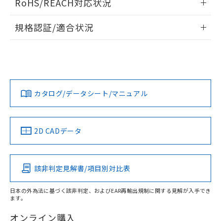
RoHS/REACH対応状況
荷製品に未対応品が混在することから備考
電気的:
ドすることができます。
欄に対応日を記載しておりました。
情報更新：2026/7/29
既に当社にて対応品への在庫切替を完了
規格認証/適合状況
していることから、特段のことがない限
ログイン/会員登録
EU RoHS
注意事項・凡例
り、2022年1月12日より割愛しておりま
UL認証
CSA認証
CEマーキング
す。
Yes
Yes
No
対応状況
対応予定月
※1
※2
ダウンロードデータをご利用いただく前に、以下を必ずお読
みください。
カタログ/データシート/マニュアル
対応済み
ソフトウェアの使用条件
LR型式承認
DNV型式承認
BV型式承認
KR型式承
取りつけ穴加工図
（イギリス
（ノルウェー
（フランス
（韓国
船舶規格）
船舶規格）
船舶規格）
船舶規格
中国 RoHS
注意事項・凡例
2D CADデータ
No
No
No
No
中国 RoHS表
※1 ※2
該非判定見解書/項目別対比表
この製品の規格認証/適合状況ページへ
Pb
Hg
Cd
Cr(VI)
その他の認証はこちらのページからご検索ください
日本の外為法に基づく該非判定、およびEAR再輸出規制に関する見解が入手でき
ます。
X
O
O
O
オンライン購入