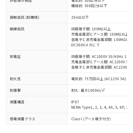
許容操作頻度
電気的: 30回/分以下
以下の条件をお読みいただき、同意のうえ
非含有に非対応の商品で、対応品を出す予
機械的: 300回/分以下
ご利用ください。
定はありません。
調査・確認中：EU RoHS指令（10物質）の
接触抵抗 (初期値)
25mΩ以下
本サービスは、当社制御機器事業取扱
※1 中国RoHS○×表
非含有の対応状況を調査中または確認中の
商品の当社在庫状況および標準価格
絶縁抵抗
商品です。
同極端子間: 100MΩ以上
(税抜)を提供させていただくもので
「○」：最大均質材料含有率が中国RoHSの
充電金属部とアース間: 100MΩ以上
非該当品：ライセンス料など無形物で、有
す。
各端子と非充電金属部間: 100MΩ以上
基準値以下であることを示します。
害物質有無と関係のない商品です。
当社制御機器事業取扱商品の中には、
DC500Vメガにて
「×」：最大均質材料含有率が中国RoHSの
仕入先様の事情により、非含有部品として
本サービスの対象外となる商品もある
基準値を超えていることを示します。
いたものが、含有品と判明した場合などや
当社は、これら貴社製品のうち、外国
耐電圧
同極端子間: AC1000V 50/60Hz 1mi
ことをご了承ください。
「－」：未確認です。当社販売部門へお問
むを得ず変更することがあります。
為替および外国貿易法に定める商品
充電金属部とアース間: AC2200V 50/6
在庫状況および標準価格照会結果は、
い合わせください。
各端子と非充電金属部間: AC2200V 50/
（以下｢規制貨物等」という）を輸出
記載している更新日時点での社内デー
*EU RoHS指令（10物質）：
または国外への提供する場合は、日本
記
タに基づき作成されるものであり、閲
説明
鉛(Pb) 1000ppm以下、 水銀(Hg) 1000ppm以下、 カド
*中国RoHS10物質の基準値 (GB/T26572)：
耐久性
電気的: 75万回以上 (AC125V 5A)
国政府の輸出許可(または役務取引許
号
覧された時点での実際の在庫および標
ミウム(Cd) 100ppm以下、
Pb(鉛) :1000ppm、 Hg(水銀) : 1000ppm、 Cd(カドミウ
可)を取得するなどの必要な手続きを
六価クロム(Cr(Ⅵ)) 1000ppm以下、ポリ臭化ビフェニル
ム) : 100ppm、
準価格とは異なる場合があることをご
2
耐衝撃
耐久: 最大1000m/s
類(PBB) 1000ppm以下、ポリ臭化ジフェニルエーテル類
Cr(Ⅵ)(六価クロム) : 1000ppm、 PBBs(ポリ臭化ビフェ
とります。
了承ください。
(PBDE) 1000ppm以下、フタル酸ビス(2-エチルヘキシ
○
一定数以上の在庫あり
ニル類) : 1000ppm、 PBDEs(ポリ臭化ジフェニルエーテ
当社は規制貨物を破棄する場合は、完
ル) (DEHP)(別名：DOP) 1000ppm以下、フタル酸ブチ
正式な納期状況および標準価格はお客
ル類) : 1000ppm、
保護構造
IP67
ルベンジル（BBP） 1000ppm以下、フタル酸ジブチル
全に破砕するなど、違法に輸出されな
DBP(フタル酸ジブチル) : 1000ppm、 DIBP(フタル酸ジ
様のお取引先、またはお客様担当のオ
NEMA Type1, 2, 3, 4, 4X, 5, 6P, 12,
（DBP） 1000ppm以下、フタル酸ジイソブチル
イソブチル) : 1000ppm、 BBP(フタル酸ブチルベンジ
△
一定数には満たないが在庫あり
いよう必要な手段を講じます。
ムロン制御機器販売店・当社販売員に
(DIBP) 1000ppm以下
ル) : 1000ppm、
当社は貴社製品を、核兵器、ミサイ
但し、RoHS指令で産業用監視および制御機器に対する
DEHP(フタル酸ビス(2-エチルヘキシル)) : 1000ppm
感電保護クラス
Class I (アース端子付き)
ご相談ください。
適用除外項目は除く。
ル、化学兵器、生物兵器またはその他
－
在庫なし(最新の在庫状況につ
オムロン制御機器販売店や当社販売拠
フタル酸エステル類の４物質については閾値を超える意
武器並びにこれらの製造装置等に一切
いては、お客様のお取引先、ま
図的な使用がないことを確認しています。
点は「
販売ネットワーク
」をご確認