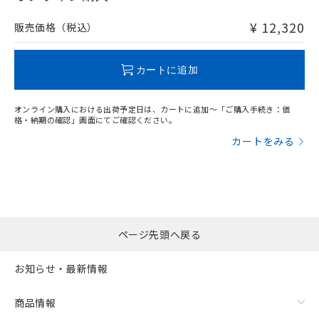
¥ 12,320
販売価格（税込）
"対応済み"や非含有の記載がされた商品であっても、流通
在庫等で未対応品が混在する可能性があります。
非含有品が必要な際は、弊社営業部門もしくは販売店へお
カートに追加
問い合わせください。
オンライン購入における出荷予定日は、カートに追加～「ご購入手続き：価
この製品のRoHS/REACH対応状況ページへ
格・納期の確認」画面にてご確認ください。
カートをみる
ページ先頭へ戻る
お知らせ・最新情報
商品情報