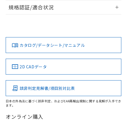
欄に対応日を記載しておりました。
情報更新：2026/7/29
規格認証/適合状況
既に当社にて対応品への在庫切替を完了
していることから、特段のことがない限
ログイン/会員登録
EU RoHS
注意事項・凡例
り、2022年1月12日より割愛しておりま
UL認証
CSA認証
CEマーキング
す。
No
No
N/A
対応状況
対応予定月
※1
※2
ダウンロードデータをご利用いただく前に、以下を必ずお読
取りつけ穴加工図
みください。
カタログ/データシート/マニュアル
対応済み
ソフトウェアの使用条件
LR型式承認
DNV型式承認
BV型式承認
KR型式承
（イギリス
（ノルウェー
（フランス
（韓国
船舶規格）
船舶規格）
船舶規格）
船舶規格
中国 RoHS
注意事項・凡例
2D CADデータ
No
No
No
No
中国 RoHS表
※1 ※2
該非判定見解書/項目別対比表
この製品の規格認証/適合状況ページへ
Pb
Hg
Cd
Cr(VI)
その他の認証はこちらのページからご検索ください
日本の外為法に基づく該非判定、およびEAR再輸出規制に関する見解が入手でき
ます。
X
O
O
O
オンライン購入