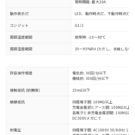
常時開路: 最大20A
動作表示灯
LED、動作時点灯、不動作時点灯の
コンジット
G1/2
周囲温度範囲
使用時: -10～80℃
周囲湿度範囲
35～95%RH (ただし、氷結しない
許容操作頻度
電気的: 30回/分以下
※1 対応状況
機械的: 300回/分以下
接触抵抗 (初期値)
対応済み：EU RoHS指令（10物質）の
25mΩ以下
非含有に対応した製品が提供可能な商品で
絶縁抵抗
同極端子間: 100MΩ以上
す。
充電金属部とアース間: 100MΩ以上
対応予定：EU RoHS指令（10物質）の非含
各端子と非充電金属部間: 100MΩ以上
ご利用条件
有に対応した製品に切り替える予定のある
DC500Vメガにて
商品です。
対応予定なし：EU RoHS指令（10物質）の
耐電圧
同極端子間: AC1000V 50/60Hz 1mi
以下の条件をお読みいただき、同意のうえ
非含有に非対応の商品で、対応品を出す予