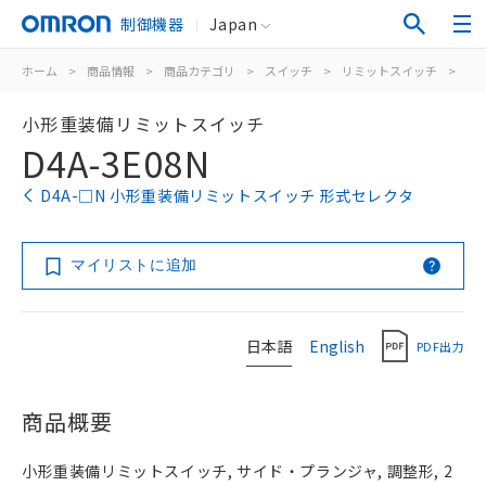
制御機器
Japan
ホーム
>
商品情報
>
商品カテゴリ
>
スイッチ
>
リミットスイッチ
>
汎
小形重装備リミットスイッチ
D4A-3E08N
D4A-□N 小形重装備リミットスイッチ 形式セレクタ
マイリストに追加
日本語
English
PDF出力
商品概要
小形重装備リミットスイッチ, サイド・プランジャ, 調整形, 2