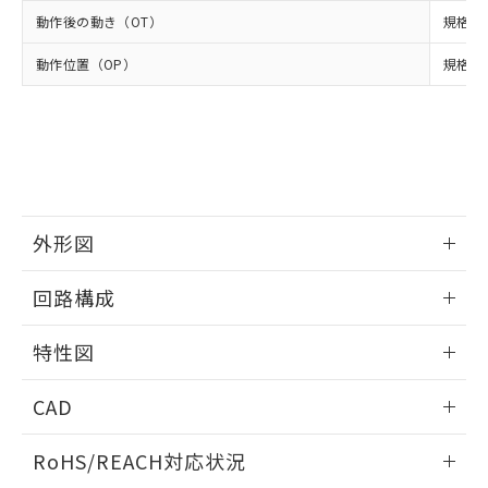
ください。
当社は、貴社製品を第三者に販売する
機器販売店・当社販売員にご確
動作後の動き（OT）
規格値 
在庫状況および標準価格結果を当社の
※2 対応予定月
「ｅ」：有害物質（10物質）のすべてが基
場合は、上記1、2および3の内容を当
認ください)
事前の承諾なく第三者に漏洩または開
準値以下であることを示します。
該第三者に通知します。また当社は、
動作位置（OP）
規格値 
示しないようお願いします。
部品在庫の切り替え状況などにより、予定
「10」：通常の使用状況下において有害物
販売先および販売に係わる関係者が違
マイパーツ機能（部品リスト作成サー
空
受注生産機種、また在庫状況の
月が前後することがあります。
質が外部に漏えいし、環境に深刻な影響を
法に輸出するおそれがある場合は、取
ビス）をご利用いただくには、I-Web
白
情報を公開していない機種
及ぼさない年数を意味します。
り引きをいたしません。
メンバーズにご登録されている必要が
「－」：未確認です。当社販売部門へお問
あります。
い合わせください。
お客様が当ウェブサイト上で当社にご
※3 非含有証明書ダウンロード
登録された部品リストについて、当社
および当社の共同利用者が、当社の製
外形図
下記の非含有証明書をダウンロードするこ
品・サービスに関するお客様との取
とができます。
合意する
キャンセル
引・商談に必要な範囲で利用すること
情報更新：2025/09/04
回路構成
をご了承ください。
EU RoHS指令（10物質）の非含有証明書
※当社の共同利用者とは、
"個人情報
51物質の非含有証明書（当社基準）
情報更新：2025/09/04
の共同利用に関して"
の「1.共同利
特性図
※本証明書は発行日時点で非含有を証明す
用者の範囲」に記載されている法人を
るもので、過去に遡って非含有を証明する
指します。
情報更新：2025/09/04
CAD
ものではありません。
また、RoHS指令のフタル酸エステル類４
耐久曲線図
ログイン/会員登録いただくと、CADデータをダウンロー
物質の対応では、対応完了までの期間は出
RoHS/REACH対応状況
電気的:
ドすることができます。
荷製品に未対応品が混在することから備考