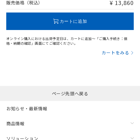
¥ 13,860
販売価格（税込）
"対応済み"や非含有の記載がされた商品であっても、流通
在庫等で未対応品が混在する可能性があります。
非含有品が必要な際は、弊社営業部門もしくは販売店へお
カートに追加
問い合わせください。
オンライン購入における出荷予定日は、カートに追加～「ご購入手続き：価
この製品のRoHS/REACH対応状況ページへ
格・納期の確認」画面にてご確認ください。
カートをみる
ページ先頭へ戻る
お知らせ・最新情報
商品情報
ソリューション