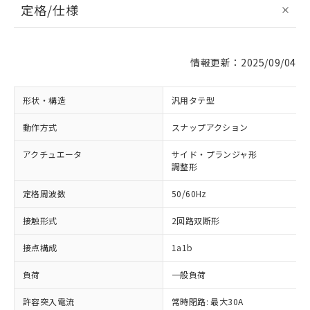
定格/仕様
情報更新：2025/09/04
形状・構造
汎用タテ型
動作方式
スナップアクション
アクチュエータ
サイド・プランジャ形
調整形
定格周波数
50/60Hz
接触形式
2回路双断形
接点構成
1a1b
負荷
一般負荷
許容突入電流
常時閉路: 最大30A