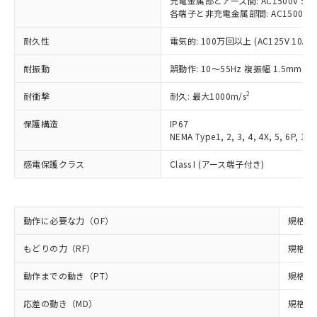
充電金属部とアース間: AC1500V 50/6
ご利用ください。
定はありません。
各端子と非充電金属部間: AC1500V 50/
調査・確認中：EU RoHS指令（10物質）の
本サービスは、当社制御機器事業取扱
※1 中国RoHS○×表
耐久性
電気的: 100万回以上 (AC125V 10A)
非含有の対応状況を調査中または確認中の
商品の当社在庫状況および標準価格
商品です。
(税抜)を提供させていただくもので
耐振動
誤動作: 10～55Hz 複振幅 1.5mm
「○」：最大均質材料含有率が中国RoHSの
非該当品：ライセンス料など無形物で、有
す。
基準値以下であることを示します。
害物質有無と関係のない商品です。
当社制御機器事業取扱商品の中には、
2
耐衝撃
耐久: 最大1000m/s
「×」：最大均質材料含有率が中国RoHSの
仕入先様の事情により、非含有部品として
本サービスの対象外となる商品もある
基準値を超えていることを示します。
いたものが、含有品と判明した場合などや
当社は、これら貴社製品のうち、外国
保護構造
IP67
ことをご了承ください。
「－」：未確認です。当社販売部門へお問
むを得ず変更することがあります。
為替および外国貿易法に定める商品
NEMA Type1, 2, 3, 4, 4X, 5, 6P, 12,
在庫状況および標準価格照会結果は、
い合わせください。
（以下｢規制貨物等」という）を輸出
記載している更新日時点での社内デー
*EU RoHS指令（10物質）：
感電保護クラス
Class I (アース端子付き)
または国外への提供する場合は、日本
記
タに基づき作成されるものであり、閲
説明
鉛(Pb) 1000ppm以下、 水銀(Hg) 1000ppm以下、 カド
*中国RoHS10物質の基準値 (GB/T26572)：
国政府の輸出許可(または役務取引許
号
覧された時点での実際の在庫および標
ミウム(Cd) 100ppm以下、
Pb(鉛) :1000ppm、 Hg(水銀) : 1000ppm、 Cd(カドミウ
可)を取得するなどの必要な手続きを
六価クロム(Cr(Ⅵ)) 1000ppm以下、ポリ臭化ビフェニル
ム) : 100ppm、
準価格とは異なる場合があることをご
類(PBB) 1000ppm以下、ポリ臭化ジフェニルエーテル類
Cr(Ⅵ)(六価クロム) : 1000ppm、 PBBs(ポリ臭化ビフェ
とります。
了承ください。
(PBDE) 1000ppm以下、フタル酸ビス(2-エチルヘキシ
○
一定数以上の在庫あり
ニル類) : 1000ppm、 PBDEs(ポリ臭化ジフェニルエーテ
動作に必要な力（OF）
規格値 
当社は規制貨物を破棄する場合は、完
ル) (DEHP)(別名：DOP) 1000ppm以下、フタル酸ブチ
正式な納期状況および標準価格はお客
ル類) : 1000ppm、
ルベンジル（BBP） 1000ppm以下、フタル酸ジブチル
全に破砕するなど、違法に輸出されな
DBP(フタル酸ジブチル) : 1000ppm、 DIBP(フタル酸ジ
様のお取引先、またはお客様担当のオ
もどりの力（RF）
（DBP） 1000ppm以下、フタル酸ジイソブチル
規格値 
イソブチル) : 1000ppm、 BBP(フタル酸ブチルベンジ
△
一定数には満たないが在庫あり
いよう必要な手段を講じます。
ムロン制御機器販売店・当社販売員に
(DIBP) 1000ppm以下
ル) : 1000ppm、
当社は貴社製品を、核兵器、ミサイ
但し、RoHS指令で産業用監視および制御機器に対する
DEHP(フタル酸ビス(2-エチルヘキシル)) : 1000ppm
ご相談ください。
動作までの動き（PT）
規格値 
適用除外項目は除く。
ル、化学兵器、生物兵器またはその他
－
在庫なし(最新の在庫状況につ
オムロン制御機器販売店や当社販売拠
フタル酸エステル類の４物質については閾値を超える意
武器並びにこれらの製造装置等に一切
いては、お客様のお取引先、ま
図的な使用がないことを確認しています。
点は「
販売ネットワーク
」をご確認
応差の動き（MD）
規格値 
※2 環境保護使用期限
使用いたしません。
たはお客様担当のオムロン制御