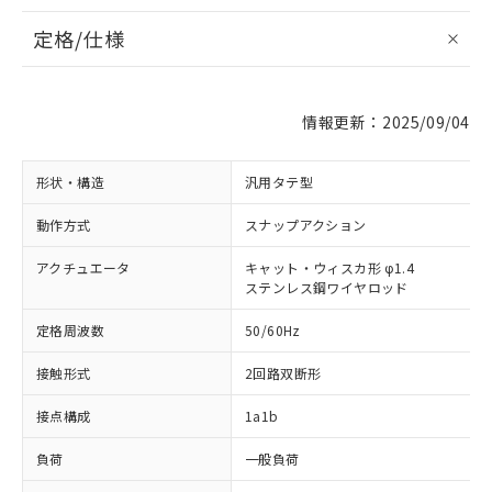
定格/仕様
情報更新：2025/09/04
形状・構造
汎用タテ型
動作方式
スナップアクション
アクチュエータ
キャット・ウィスカ形 φ1.4
ステンレス鋼ワイヤロッド
定格周波数
50/60Hz
接触形式
2回路双断形
接点構成
1a1b
負荷
一般負荷