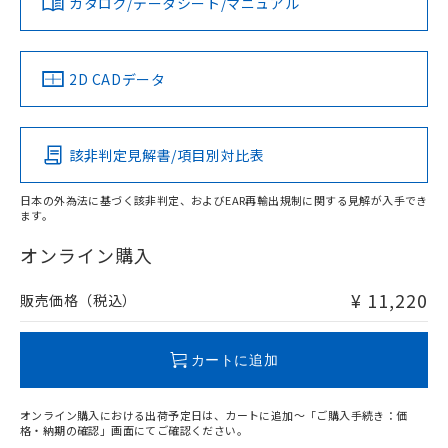
カタログ/データシート/マニュアル
対応済み
す。
ソフトウェアの使用条件
取りつけ穴加工図
LR型式承認
DNV型式承認
BV型式承認
KR型式承
（イギリス
（ノルウェー
（フランス
（韓国
船舶規格）
船舶規格）
船舶規格）
船舶規格
中国 RoHS
注意事項・凡例
2D CADデータ
No
No
No
No
中国 RoHS表
※1 ※2
該非判定見解書/項目別対比表
この製品の規格認証/適合状況ページへ
Pb
Hg
Cd
Cr(VI)
その他の認証はこちらのページからご検索ください
日本の外為法に基づく該非判定、およびEAR再輸出規制に関する見解が入手でき
ます。
X
O
O
O
オンライン購入
¥ 11,220
販売価格（税込）
"対応済み"や非含有の記載がされた商品であっても、流通
在庫等で未対応品が混在する可能性があります。
非含有品が必要な際は、弊社営業部門もしくは販売店へお
カートに追加
問い合わせください。
オンライン購入における出荷予定日は、カートに追加～「ご購入手続き：価
この製品のRoHS/REACH対応状況ページへ
格・納期の確認」画面にてご確認ください。