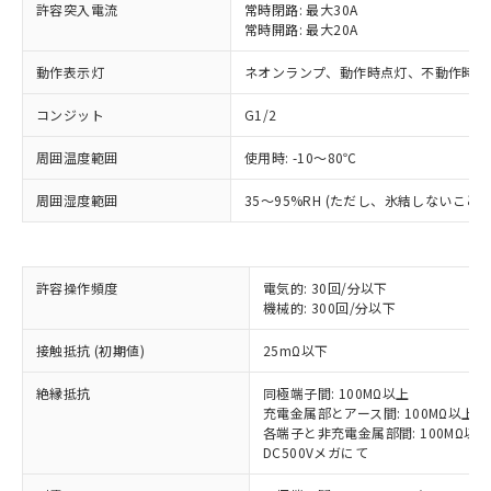
許容突入電流
常時閉路: 最大30A
常時開路: 最大20A
動作表示灯
ネオンランプ、動作時点灯、不動作時点
コンジット
G1/2
周囲温度範囲
使用時: -10～80℃
※1 対応状況
周囲湿度範囲
35～95%RH (ただし、氷結しないこと
対応済み：EU RoHS指令（10物質）の
非含有に対応した製品が提供可能な商品で
許容操作頻度
す。
電気的: 30回/分以下
機械的: 300回/分以下
対応予定：EU RoHS指令（10物質）の非含
ご利用条件
有に対応した製品に切り替える予定のある
接触抵抗 (初期値)
25mΩ以下
商品です。
対応予定なし：EU RoHS指令（10物質）の
絶縁抵抗
同極端子間: 100MΩ以上
以下の条件をお読みいただき、同意のうえ
非含有に非対応の商品で、対応品を出す予
充電金属部とアース間: 100MΩ以上
ご利用ください。
定はありません。
各端子と非充電金属部間: 100MΩ以上
調査・確認中：EU RoHS指令（10物質）の
DC500Vメガにて
本サービスは、当社制御機器事業取扱
※1 中国RoHS○×表
非含有の対応状況を調査中または確認中の
商品の当社在庫状況および標準価格