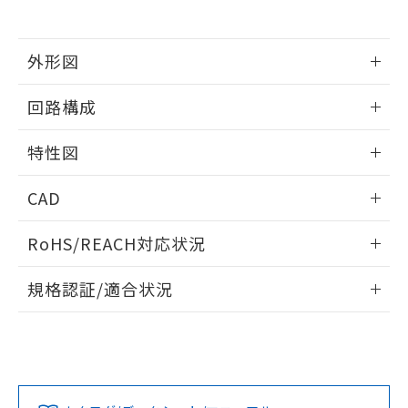
販売先および販売に係わる関係者が違
マイパーツ機能（部品リスト作成サー
空
受注生産機種、また在庫状況の
月が前後することがあります。
質が外部に漏えいし、環境に深刻な影響を
法に輸出するおそれがある場合は、取
ビス）をご利用いただくには、I-Web
白
情報を公開していない機種
及ぼさない年数を意味します。
り引きをいたしません。
メンバーズにご登録されている必要が
「－」：未確認です。当社販売部門へお問
外形図
あります。
い合わせください。
お客様が当ウェブサイト上で当社にご
情報更新：2025/09/04
※3 非含有証明書ダウンロード
登録された部品リストについて、当社
回路構成
および当社の共同利用者が、当社の製
下記の非含有証明書をダウンロードするこ
情報更新：2025/09/04
品・サービスに関するお客様との取
特性図
とができます。
合意する
キャンセル
引・商談に必要な範囲で利用すること
をご了承ください。
情報更新：2025/09/04
EU RoHS指令（10物質）の非含有証明書
CAD
※当社の共同利用者とは、
"個人情報
51物質の非含有証明書（当社基準）
の共同利用に関して"
の「1.共同利
耐久曲線図
※本証明書は発行日時点で非含有を証明す
ログイン/会員登録いただくと、CADデータをダウンロー
用者の範囲」に記載されている法人を
RoHS/REACH対応状況
電気的:
るもので、過去に遡って非含有を証明する
ドすることができます。
指します。
ものではありません。
情報更新：2026/7/29
規格認証/適合状況
また、RoHS指令のフタル酸エステル類４
物質の対応では、対応完了までの期間は出
ログイン/会員登録
EU RoHS
注意事項・凡例
荷製品に未対応品が混在することから備考
UL認証
CSA認証
CEマーキング
欄に対応日を記載しておりました。
既に当社にて対応品への在庫切替を完了
Yes
Yes
No
対応状況
対応予定月
※1
※2
していることから、特段のことがない限
ダウンロードデータをご利用いただく前に、以下を必ずお読
り、2022年1月12日より割愛しておりま
みください。