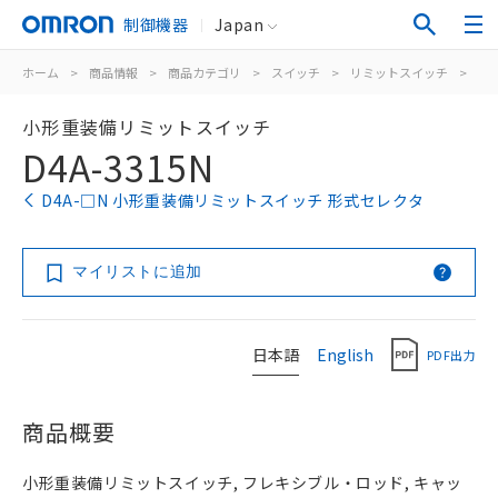
制御機器
Japan
ホーム
>
商品情報
>
商品カテゴリ
>
スイッチ
>
リミットスイッチ
>
汎
小形重装備リミットスイッチ
D4A-3315N
D4A-□N 小形重装備リミットスイッチ 形式セレクタ
マイリストに追加
日本語
English
PDF出力
商品概要
小形重装備リミットスイッチ, フレキシブル・ロッド, キャッ