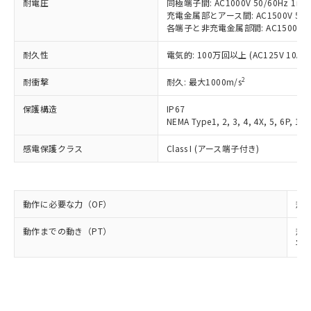
耐電圧
商品です。
同極端子間: AC1000V 50/60Hz 1mi
(税抜)を提供させていただくもので
「○」：最大均質材料含有率が中国RoHSの
充電金属部とアース間: AC1500V 50/6
非該当品：ライセンス料など無形物で、有
す。
各端子と非充電金属部間: AC1500V 50/
基準値以下であることを示します。
害物質有無と関係のない商品です。
当社制御機器事業取扱商品の中には、
「×」：最大均質材料含有率が中国RoHSの
仕入先様の事情により、非含有部品として
本サービスの対象外となる商品もある
耐久性
電気的: 100万回以上 (AC125V 10A)
基準値を超えていることを示します。
いたものが、含有品と判明した場合などや
当社は、これら貴社製品のうち、外国
ことをご了承ください。
「－」：未確認です。当社販売部門へお問
むを得ず変更することがあります。
為替および外国貿易法に定める商品
2
耐衝撃
耐久: 最大1000m/s
在庫状況および標準価格照会結果は、
い合わせください。
（以下｢規制貨物等」という）を輸出
記載している更新日時点での社内デー
*EU RoHS指令（10物質）：
または国外への提供する場合は、日本
保護構造
IP67
記
タに基づき作成されるものであり、閲
説明
鉛(Pb) 1000ppm以下、 水銀(Hg) 1000ppm以下、 カド
*中国RoHS10物質の基準値 (GB/T26572)：
NEMA Type1, 2, 3, 4, 4X, 5, 6P, 12,
国政府の輸出許可(または役務取引許
号
覧された時点での実際の在庫および標
ミウム(Cd) 100ppm以下、
Pb(鉛) :1000ppm、 Hg(水銀) : 1000ppm、 Cd(カドミウ
可)を取得するなどの必要な手続きを
六価クロム(Cr(Ⅵ)) 1000ppm以下、ポリ臭化ビフェニル
ム) : 100ppm、
準価格とは異なる場合があることをご
類(PBB) 1000ppm以下、ポリ臭化ジフェニルエーテル類
感電保護クラス
Class I (アース端子付き)
Cr(Ⅵ)(六価クロム) : 1000ppm、 PBBs(ポリ臭化ビフェ
とります。
了承ください。
(PBDE) 1000ppm以下、フタル酸ビス(2-エチルヘキシ
○
一定数以上の在庫あり
ニル類) : 1000ppm、 PBDEs(ポリ臭化ジフェニルエーテ
当社は規制貨物を破棄する場合は、完
ル) (DEHP)(別名：DOP) 1000ppm以下、フタル酸ブチ
正式な納期状況および標準価格はお客
ル類) : 1000ppm、
ルベンジル（BBP） 1000ppm以下、フタル酸ジブチル
全に破砕するなど、違法に輸出されな
DBP(フタル酸ジブチル) : 1000ppm、 DIBP(フタル酸ジ
様のお取引先、またはお客様担当のオ
（DBP） 1000ppm以下、フタル酸ジイソブチル
イソブチル) : 1000ppm、 BBP(フタル酸ブチルベンジ
△
一定数には満たないが在庫あり
いよう必要な手段を講じます。
ムロン制御機器販売店・当社販売員に
(DIBP) 1000ppm以下
ル) : 1000ppm、
動作に必要な力（OF）
規格
当社は貴社製品を、核兵器、ミサイ
但し、RoHS指令で産業用監視および制御機器に対する
DEHP(フタル酸ビス(2-エチルヘキシル)) : 1000ppm
ご相談ください。
適用除外項目は除く。
ル、化学兵器、生物兵器またはその他
－
在庫なし(最新の在庫状況につ
オムロン制御機器販売店や当社販売拠
動作までの動き（PT）
フタル酸エステル類の４物質については閾値を超える意
規格
武器並びにこれらの製造装置等に一切
いては、お客様のお取引先、ま
図的な使用がないことを確認しています。
点は「
販売ネットワーク
」をご確認
平均
※2 環境保護使用期限
使用いたしません。
たはお客様担当のオムロン制御
ください。
当社は、貴社製品を第三者に販売する
機器販売店・当社販売員にご確
在庫状況および標準価格結果を当社の
※2 対応予定月
「ｅ」：有害物質（10物質）のすべてが基
場合は、上記1、2および3の内容を当
認ください)
事前の承諾なく第三者に漏洩または開
準値以下であることを示します。
該第三者に通知します。また当社は、
示しないようお願いします。
部品在庫の切り替え状況などにより、予定
「10」：通常の使用状況下において有害物