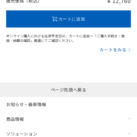
¥ 12,760
販売価格（税込）
"対応済み"や非含有の記載がされた商品であっても、流通
在庫等で未対応品が混在する可能性があります。
非含有品が必要な際は、弊社営業部門もしくは販売店へお
カートに追加
問い合わせください。
オンライン購入における出荷予定日は、カートに追加～「ご購入手続き：価
この製品のRoHS/REACH対応状況ページへ
格・納期の確認」画面にてご確認ください。
カートをみる
ページ先頭へ戻る
お知らせ・最新情報
商品情報
ソリューション