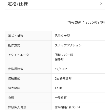
定格/仕様
情報更新：2025/09/04
形状・構造
汎用タテ型
動作方式
スナップアクション
アクチュエータ
回転レバー形
保持形
定格周波数
50/60Hz
接触形式
2回路双断形
接点構成
1a1b
負荷
一般負荷
許容突入電流
常時閉路: 最大30A