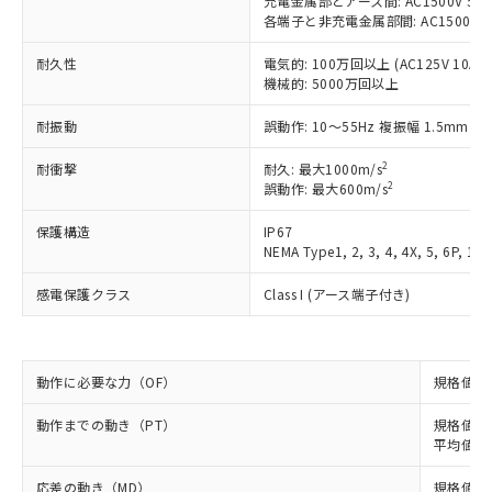
充電金属部とアース間: AC1500V 50/6
ご利用ください。
定はありません。
各端子と非充電金属部間: AC1500V 50/
調査・確認中：EU RoHS指令（10物質）の
本サービスは、当社制御機器事業取扱
※1 中国RoHS○×表
耐久性
非含有の対応状況を調査中または確認中の
電気的: 100万回以上 (AC125V 10A)
商品の当社在庫状況および標準価格
機械的: 5000万回以上
商品です。
(税抜)を提供させていただくもので
「○」：最大均質材料含有率が中国RoHSの
非該当品：ライセンス料など無形物で、有
す。
耐振動
誤動作: 10～55Hz 複振幅 1.5mm
基準値以下であることを示します。
害物質有無と関係のない商品です。
当社制御機器事業取扱商品の中には、
「×」：最大均質材料含有率が中国RoHSの
仕入先様の事情により、非含有部品として
本サービスの対象外となる商品もある
2
耐衝撃
耐久: 最大1000m/s
基準値を超えていることを示します。
いたものが、含有品と判明した場合などや
当社は、これら貴社製品のうち、外国
2
誤動作: 最大600m/s
ことをご了承ください。
「－」：未確認です。当社販売部門へお問
むを得ず変更することがあります。
為替および外国貿易法に定める商品
在庫状況および標準価格照会結果は、
い合わせください。
（以下｢規制貨物等」という）を輸出
保護構造
IP67
記載している更新日時点での社内デー
*EU RoHS指令（10物質）：
NEMA Type1, 2, 3, 4, 4X, 5, 6P, 12,
または国外への提供する場合は、日本
記
タに基づき作成されるものであり、閲
説明
鉛(Pb) 1000ppm以下、 水銀(Hg) 1000ppm以下、 カド
*中国RoHS10物質の基準値 (GB/T26572)：
国政府の輸出許可(または役務取引許
号
覧された時点での実際の在庫および標
ミウム(Cd) 100ppm以下、
Pb(鉛) :1000ppm、 Hg(水銀) : 1000ppm、 Cd(カドミウ
感電保護クラス
Class I (アース端子付き)
可)を取得するなどの必要な手続きを
六価クロム(Cr(Ⅵ)) 1000ppm以下、ポリ臭化ビフェニル
ム) : 100ppm、
準価格とは異なる場合があることをご
類(PBB) 1000ppm以下、ポリ臭化ジフェニルエーテル類
Cr(Ⅵ)(六価クロム) : 1000ppm、 PBBs(ポリ臭化ビフェ
とります。
了承ください。
(PBDE) 1000ppm以下、フタル酸ビス(2-エチルヘキシ
○
一定数以上の在庫あり
ニル類) : 1000ppm、 PBDEs(ポリ臭化ジフェニルエーテ
当社は規制貨物を破棄する場合は、完
ル) (DEHP)(別名：DOP) 1000ppm以下、フタル酸ブチ
正式な納期状況および標準価格はお客
ル類) : 1000ppm、
ルベンジル（BBP） 1000ppm以下、フタル酸ジブチル
全に破砕するなど、違法に輸出されな
DBP(フタル酸ジブチル) : 1000ppm、 DIBP(フタル酸ジ
様のお取引先、またはお客様担当のオ
動作に必要な力（OF）
（DBP） 1000ppm以下、フタル酸ジイソブチル
規格値 最
イソブチル) : 1000ppm、 BBP(フタル酸ブチルベンジ
△
一定数には満たないが在庫あり
いよう必要な手段を講じます。
ムロン制御機器販売店・当社販売員に
(DIBP) 1000ppm以下
ル) : 1000ppm、
当社は貴社製品を、核兵器、ミサイ
但し、RoHS指令で産業用監視および制御機器に対する
DEHP(フタル酸ビス(2-エチルヘキシル)) : 1000ppm
ご相談ください。
動作までの動き（PT）
規格値 最大
適用除外項目は除く。
ル、化学兵器、生物兵器またはその他
－
在庫なし(最新の在庫状況につ
オムロン制御機器販売店や当社販売拠
平均値 60
フタル酸エステル類の４物質については閾値を超える意
武器並びにこれらの製造装置等に一切
いては、お客様のお取引先、ま
図的な使用がないことを確認しています。
点は「
販売ネットワーク
」をご確認
※2 環境保護使用期限
使用いたしません。
たはお客様担当のオムロン制御
応差の動き（MD）
規格値 最大
ください。