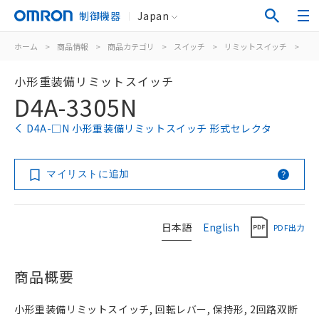
制御機器
Japan
ホーム
>
商品情報
>
商品カテゴリ
>
スイッチ
>
リミットスイッチ
>
汎
小形重装備リミットスイッチ
D4A-3305N
D4A-□N 小形重装備リミットスイッチ 形式セレクタ
マイリストに追加
日本語
English
PDF出力
商品概要
小形重装備リミットスイッチ, 回転レバー, 保持形, 2回路双断