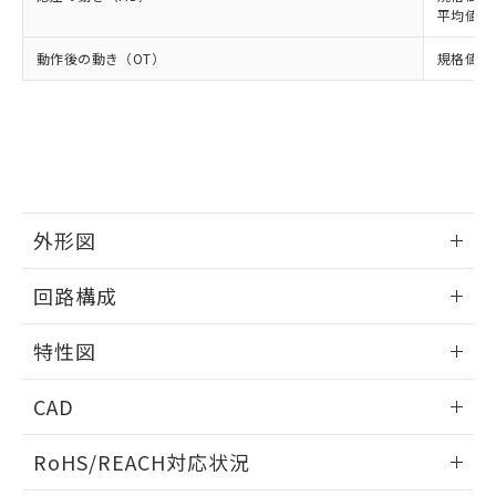
当社は、貴社製品を第三者に販売する
平均値 30
機器販売店・当社販売員にご確
在庫状況および標準価格結果を当社の
※2 対応予定月
「ｅ」：有害物質（10物質）のすべてが基
場合は、上記1、2および3の内容を当
認ください)
事前の承諾なく第三者に漏洩または開
準値以下であることを示します。
動作後の動き（OT）
規格値 最小
該第三者に通知します。また当社は、
示しないようお願いします。
部品在庫の切り替え状況などにより、予定
「10」：通常の使用状況下において有害物
販売先および販売に係わる関係者が違
マイパーツ機能（部品リスト作成サー
空
受注生産機種、また在庫状況の
月が前後することがあります。
質が外部に漏えいし、環境に深刻な影響を
法に輸出するおそれがある場合は、取
ビス）をご利用いただくには、I-Web
白
情報を公開していない機種
及ぼさない年数を意味します。
り引きをいたしません。
メンバーズにご登録されている必要が
「－」：未確認です。当社販売部門へお問
あります。
い合わせください。
お客様が当ウェブサイト上で当社にご
※3 非含有証明書ダウンロード
登録された部品リストについて、当社
および当社の共同利用者が、当社の製
外形図
下記の非含有証明書をダウンロードするこ
品・サービスに関するお客様との取
とができます。
合意する
キャンセル
引・商談に必要な範囲で利用すること
情報更新：2025/09/04
回路構成
をご了承ください。
EU RoHS指令（10物質）の非含有証明書
※当社の共同利用者とは、
"個人情報
情報更新：2025/09/04
51物質の非含有証明書（当社基準）
特性図
の共同利用に関して"
の「1.共同利
※本証明書は発行日時点で非含有を証明す
用者の範囲」に記載されている法人を
るもので、過去に遡って非含有を証明する
情報更新：2025/09/04
指します。
CAD
ものではありません。
また、RoHS指令のフタル酸エステル類４
耐久曲線図
ログイン/会員登録いただくと、CADデータをダウンロー
物質の対応では、対応完了までの期間は出
RoHS/REACH対応状況
電気的:
ドすることができます。
荷製品に未対応品が混在することから備考