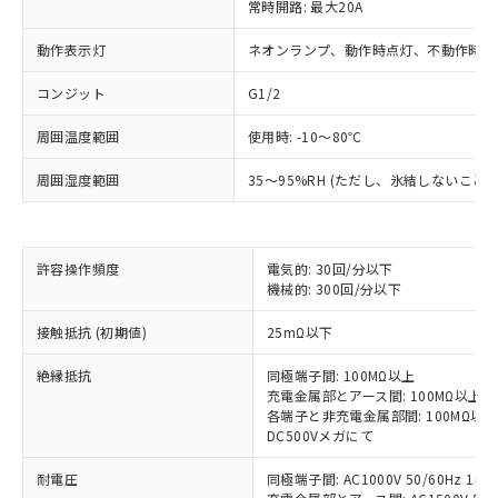
常時開路: 最大20A
動作表示灯
ネオンランプ、動作時点灯、不動作時点
コンジット
G1/2
周囲温度範囲
使用時: -10～80℃
周囲湿度範囲
35～95%RH (ただし、氷結しないこと
許容操作頻度
電気的: 30回/分以下
※1 対応状況
機械的: 300回/分以下
対応済み：EU RoHS指令（10物質）の
接触抵抗 (初期値)
25mΩ以下
非含有に対応した製品が提供可能な商品で
絶縁抵抗
す。
同極端子間: 100MΩ以上
充電金属部とアース間: 100MΩ以上
対応予定：EU RoHS指令（10物質）の非含
ご利用条件
各端子と非充電金属部間: 100MΩ以上
有に対応した製品に切り替える予定のある
DC500Vメガにて
商品です。
対応予定なし：EU RoHS指令（10物質）の
耐電圧
同極端子間: AC1000V 50/60Hz 1mi
以下の条件をお読みいただき、同意のうえ
非含有に非対応の商品で、対応品を出す予