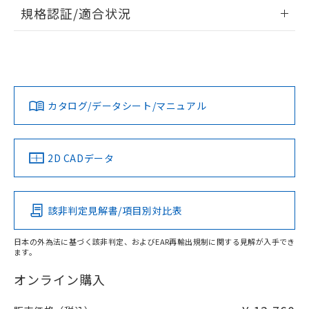
欄に対応日を記載しておりました。
情報更新：2026/7/29
規格認証/適合状況
既に当社にて対応品への在庫切替を完了
ログイン/会員登録
していることから、特段のことがない限
EU RoHS
注意事項・凡例
UL認証
CSA認証
CEマーキング
り、2022年1月12日より割愛しておりま
す。
Yes
Yes
No
対応状況
対応予定月
※1
※2
ダウンロードデータをご利用いただく前に、以下を必ずお読
取りつけ穴加工図
みください。
カタログ/データシート/マニュアル
対応済み
ソフトウェアの使用条件
LR型式承認
DNV型式承認
BV型式承認
KR型式承
（イギリス
（ノルウェー
（フランス
（韓国
船舶規格）
船舶規格）
船舶規格）
船舶規格
中国 RoHS
注意事項・凡例
2D CADデータ
No
No
No
No
中国 RoHS表
※1 ※2
該非判定見解書/項目別対比表
この製品の規格認証/適合状況ページへ
Pb
Hg
Cd
Cr(VI)
その他の認証はこちらのページからご検索ください
日本の外為法に基づく該非判定、およびEAR再輸出規制に関する見解が入手でき
ます。
X
O
O
O
オンライン購入