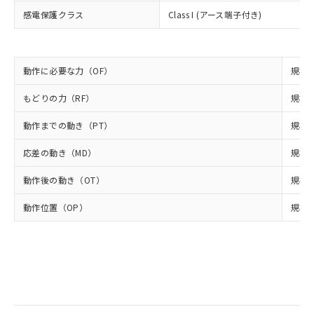
ルベンジル（BBP） 1000ppm以下、フタル酸ジブチル
全に破砕するなど、違法に輸出されな
DBP(フタル酸ジブチル) : 1000ppm、 DIBP(フタル酸ジ
様のお取引先、またはお客様担当のオ
感電保護クラス
Class I (アース端子付き)
（DBP） 1000ppm以下、フタル酸ジイソブチル
イソブチル) : 1000ppm、 BBP(フタル酸ブチルベンジ
△
一定数には満たないが在庫あり
いよう必要な手段を講じます。
ムロン制御機器販売店・当社販売員に
(DIBP) 1000ppm以下
ル) : 1000ppm、
当社は貴社製品を、核兵器、ミサイ
但し、RoHS指令で産業用監視および制御機器に対する
DEHP(フタル酸ビス(2-エチルヘキシル)) : 1000ppm
ご相談ください。
適用除外項目は除く。
ル、化学兵器、生物兵器またはその他
－
在庫なし(最新の在庫状況につ
オムロン制御機器販売店や当社販売拠
フタル酸エステル類の４物質については閾値を超える意
武器並びにこれらの製造装置等に一切
いては、お客様のお取引先、ま
図的な使用がないことを確認しています。
点は「
販売ネットワーク
」をご確認
動作に必要な力（OF）
規格値
※2 環境保護使用期限
使用いたしません。
たはお客様担当のオムロン制御
ください。
当社は、貴社製品を第三者に販売する
機器販売店・当社販売員にご確
もどりの力（RF）
規格値
在庫状況および標準価格結果を当社の
※2 対応予定月
「ｅ」：有害物質（10物質）のすべてが基
場合は、上記1、2および3の内容を当
認ください)
事前の承諾なく第三者に漏洩または開
準値以下であることを示します。
該第三者に通知します。また当社は、
動作までの動き（PT）
規格値
示しないようお願いします。
部品在庫の切り替え状況などにより、予定
「10」：通常の使用状況下において有害物
販売先および販売に係わる関係者が違
マイパーツ機能（部品リスト作成サー
空
受注生産機種、また在庫状況の
月が前後することがあります。
質が外部に漏えいし、環境に深刻な影響を
応差の動き（MD）
規格値
法に輸出するおそれがある場合は、取
ビス）をご利用いただくには、I-Web
白
情報を公開していない機種
及ぼさない年数を意味します。
り引きをいたしません。
メンバーズにご登録されている必要が
動作後の動き（OT）
規格値
「－」：未確認です。当社販売部門へお問
あります。
い合わせください。
お客様が当ウェブサイト上で当社にご
動作位置（OP）
規格値
※3 非含有証明書ダウンロード
登録された部品リストについて、当社
および当社の共同利用者が、当社の製
下記の非含有証明書をダウンロードするこ
品・サービスに関するお客様との取
とができます。
合意する
キャンセル
引・商談に必要な範囲で利用すること
をご了承ください。
EU RoHS指令（10物質）の非含有証明書
※当社の共同利用者とは、
"個人情報
51物質の非含有証明書（当社基準）
の共同利用に関して"
の「1.共同利