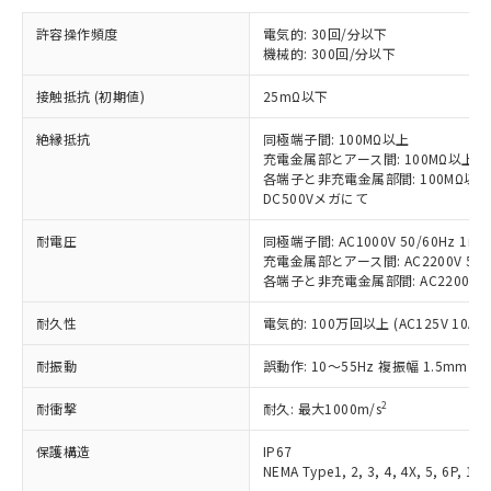
す。
許容操作頻度
電気的: 30回/分以下
対応予定：EU RoHS指令（10物質）の非含
ご利用条件
機械的: 300回/分以下
有に対応した製品に切り替える予定のある
商品です。
接触抵抗 (初期値)
25mΩ以下
対応予定なし：EU RoHS指令（10物質）の
以下の条件をお読みいただき、同意のうえ
非含有に非対応の商品で、対応品を出す予
絶縁抵抗
同極端子間: 100MΩ以上
ご利用ください。
定はありません。
充電金属部とアース間: 100MΩ以上
調査・確認中：EU RoHS指令（10物質）の
各端子と非充電金属部間: 100MΩ以上
本サービスは、当社制御機器事業取扱
※1 中国RoHS○×表
非含有の対応状況を調査中または確認中の
DC500Vメガにて
商品の当社在庫状況および標準価格
商品です。
(税抜)を提供させていただくもので
「○」：最大均質材料含有率が中国RoHSの
耐電圧
同極端子間: AC1000V 50/60Hz 1mi
非該当品：ライセンス料など無形物で、有
す。
充電金属部とアース間: AC2200V 50/6
基準値以下であることを示します。
害物質有無と関係のない商品です。
当社制御機器事業取扱商品の中には、
各端子と非充電金属部間: AC2200V 50/
「×」：最大均質材料含有率が中国RoHSの
仕入先様の事情により、非含有部品として
本サービスの対象外となる商品もある
基準値を超えていることを示します。
いたものが、含有品と判明した場合などや
当社は、これら貴社製品のうち、外国
ことをご了承ください。
耐久性
電気的: 100万回以上 (AC125V 10A)
「－」：未確認です。当社販売部門へお問
むを得ず変更することがあります。
為替および外国貿易法に定める商品
在庫状況および標準価格照会結果は、
い合わせください。
（以下｢規制貨物等」という）を輸出
耐振動
誤動作: 10～55Hz 複振幅 1.5mm
記載している更新日時点での社内デー
*EU RoHS指令（10物質）：
または国外への提供する場合は、日本
記
タに基づき作成されるものであり、閲
説明
鉛(Pb) 1000ppm以下、 水銀(Hg) 1000ppm以下、 カド
*中国RoHS10物質の基準値 (GB/T26572)：
2
国政府の輸出許可(または役務取引許
耐衝撃
耐久: 最大1000m/s
号
覧された時点での実際の在庫および標
ミウム(Cd) 100ppm以下、
Pb(鉛) :1000ppm、 Hg(水銀) : 1000ppm、 Cd(カドミウ
可)を取得するなどの必要な手続きを
六価クロム(Cr(Ⅵ)) 1000ppm以下、ポリ臭化ビフェニル
ム) : 100ppm、
準価格とは異なる場合があることをご
類(PBB) 1000ppm以下、ポリ臭化ジフェニルエーテル類
保護構造
IP67
Cr(Ⅵ)(六価クロム) : 1000ppm、 PBBs(ポリ臭化ビフェ
とります。
了承ください。
(PBDE) 1000ppm以下、フタル酸ビス(2-エチルヘキシ
○
一定数以上の在庫あり
ニル類) : 1000ppm、 PBDEs(ポリ臭化ジフェニルエーテ
NEMA Type1, 2, 3, 4, 4X, 5, 6P, 12,
当社は規制貨物を破棄する場合は、完
ル) (DEHP)(別名：DOP) 1000ppm以下、フタル酸ブチ
正式な納期状況および標準価格はお客
ル類) : 1000ppm、