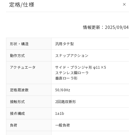
定格/仕様
情報更新：2025/09/04
形状・構造
汎用タテ型
動作方式
スナップアクション
アクチュエータ
サイド・プランジャ形 φ11×5
ステンレス鋼ローラ
垂直ローラ形
定格周波数
50/60Hz
接触形式
2回路双断形
接点構成
1a1b
負荷
一般負荷