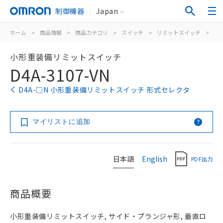
制御機器
Japan
ホーム
>
商品情報
>
商品カテゴリ
>
スイッチ
>
リミットスイッチ
>
汎
小形重装備リミットスイッチ
D4A-3107-VN
D4A-□N 小形重装備リミットスイッチ 形式セレクタ
マイリストに追加
日本語
English
PDF出力
商品概要
小形重装備リミットスイッチ, サイド・プランジャ形, 垂直ロ