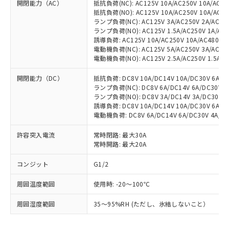
開閉能力（AC）
抵抗負荷(NC): AC125V 10A/AC250V 10A/AC480
抵抗負荷(NO): AC125V 10A/AC250V 10A/AC48
ランプ負荷(NC): AC125V 3A/AC250V 2A/AC480
ランプ負荷(NO): AC125V 1.5A/AC250V 1A/AC48
誘導負荷: AC125V 10A/AC250V 10A/AC480V 3A
電動機負荷(NC): AC125V 5A/AC250V 3A/AC480
電動機負荷(NO): AC125V 2.5A/AC250V 1.5A/AC
開閉能力（DC）
抵抗負荷: DC8V 10A/DC14V 10A/DC30V 6A/DC1
ランプ負荷(NC): DC8V 6A/DC14V 6A/DC30V 4A
ランプ負荷(NO): DC8V 3A/DC14V 3A/DC30V 3A
誘導負荷: DC8V 10A/DC14V 10A/DC30V 6A/DC1
電動機負荷: DC8V 6A/DC14V 6A/DC30V 4A/DC1
許容突入電流
常時閉路: 最大30A
常時開路: 最大20A
コンジット
G1/2
周囲温度範囲
使用時: -20～100℃
※1 対応状況
周囲湿度範囲
35～95%RH (ただし、氷結しないこと）
対応済み：EU RoHS指令（10物質）の
非含有に対応した製品が提供可能な商品で