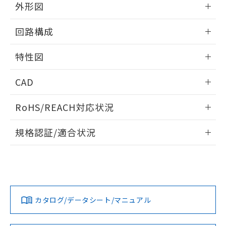
※本証明書は発行日時点で非含有を証明す
用者の範囲」に記載されている法人を
外形図
るもので、過去に遡って非含有を証明する
指します。
ものではありません。
情報更新：2025/09/04
回路構成
また、RoHS指令のフタル酸エステル類４
物質の対応では、対応完了までの期間は出
情報更新：2025/09/04
荷製品に未対応品が混在することから備考
特性図
欄に対応日を記載しておりました。
既に当社にて対応品への在庫切替を完了
情報更新：2025/09/04
CAD
していることから、特段のことがない限
り、2022年1月12日より割愛しておりま
耐久曲線図
ログイン/会員登録いただくと、CADデータをダウンロー
RoHS/REACH対応状況
す。
電気的:
ドすることができます。
情報更新：2026/7/29
規格認証/適合状況
ログイン/会員登録
EU RoHS
注意事項・凡例
UL認証
CSA認証
CEマーキング
Yes
Yes
No
対応状況
対応予定月
※1
※2
ダウンロードデータをご利用いただく前に、以下を必ずお読
取りつけ穴加工図
みください。
カタログ/データシート/マニュアル
対応済み
ソフトウェアの使用条件
LR型式承認
DNV型式承認
BV型式承認
KR型式承
（イギリス
（ノルウェー
（フランス
（韓国