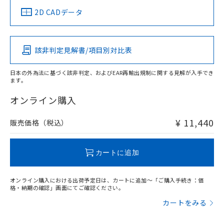
船舶規格）
船舶規格）
船舶規格）
船舶規格
中国 RoHS
注意事項・凡例
2D CADデータ
No
No
No
No
中国 RoHS表
※1 ※2
該非判定見解書/項目別対比表
この製品の規格認証/適合状況ページへ
Pb
Hg
Cd
Cr(VI)
その他の認証はこちらのページからご検索ください
日本の外為法に基づく該非判定、およびEAR再輸出規制に関する見解が入手でき
ます。
X
O
O
O
オンライン購入
¥ 11,440
販売価格（税込）
"対応済み"や非含有の記載がされた商品であっても、流通
在庫等で未対応品が混在する可能性があります。
非含有品が必要な際は、弊社営業部門もしくは販売店へお
カートに追加
問い合わせください。
オンライン購入における出荷予定日は、カートに追加～「ご購入手続き：価
この製品のRoHS/REACH対応状況ページへ
格・納期の確認」画面にてご確認ください。
カートをみる