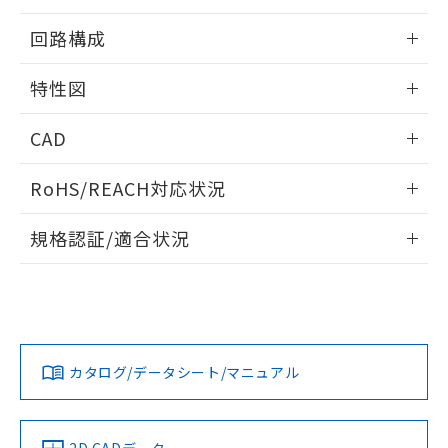
るもので、過去に遡って非含有を証明する
指します。
情報更新：2025/09/04
ものではありません。
回路構成
また、RoHS指令のフタル酸エステル類４
物質の対応では、対応完了までの期間は出
情報更新：2025/09/04
特性図
荷製品に未対応品が混在することから備考
欄に対応日を記載しておりました。
情報更新：2025/09/04
CAD
既に当社にて対応品への在庫切替を完了
していることから、特段のことがない限
耐久曲線図
ログイン/会員登録いただくと、CADデータをダウンロー
り、2022年1月12日より割愛しておりま
RoHS/REACH対応状況
電気的:
ドすることができます。
す。
情報更新：2026/7/29
規格認証/適合状況
ログイン/会員登録
EU RoHS
注意事項・凡例
UL認証
CSA認証
CEマーキング
Yes
Yes
No
対応状況
対応予定月
※1
※2
ダウンロードデータをご利用いただく前に、以下を必ずお読
取りつけ穴加工図
みください。
カタログ/データシート/マニュアル
対応済み
ソフトウェアの使用条件
LR型式承認
DNV型式承認
BV型式承認
KR型式承
（イギリス
（ノルウェー
（フランス
（韓国
船舶規格）
船舶規格）
船舶規格）
船舶規格
中国 RoHS
注意事項・凡例