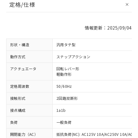
定格/仕様
情報更新：2025/09/04
形状・構造
汎用タテ型
動作方式
スナップアクション
アクチュエータ
回転レバー形
軽動作形
定格周波数
50/60Hz
接触形式
2回路双断形
接点構成
1a1b
負荷
一般負荷
開閉能力（AC）
抵抗負荷(NC): AC125V 10A/AC250V 10A/AC480