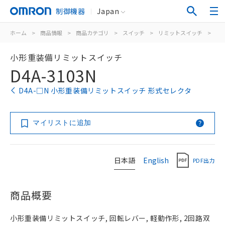
制御機器
Japan
ホーム
>
商品情報
>
商品カテゴリ
>
スイッチ
>
リミットスイッチ
>
汎
小形重装備リミットスイッチ
D4A-3103N
D4A-□N 小形重装備リミットスイッチ 形式セレクタ
マイリストに追加
日本語
English
PDF出力
商品概要
小形重装備リミットスイッチ, 回転レバー, 軽動作形, 2回路双