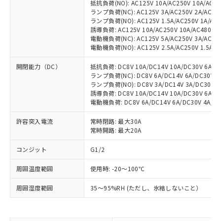
抵抗負荷(NO): AC125V 10A/AC250V 10A/AC48
ランプ負荷(NC): AC125V 3A/AC250V 2A/AC480
ランプ負荷(NO): AC125V 1.5A/AC250V 1A/AC48
誘導負荷: AC125V 10A/AC250V 10A/AC480V 3A
電動機負荷(NC): AC125V 5A/AC250V 3A/AC480
電動機負荷(NO): AC125V 2.5A/AC250V 1.5A/AC
開閉能力（DC）
抵抗負荷: DC8V 10A/DC14V 10A/DC30V 6A/DC1
ランプ負荷(NC): DC8V 6A/DC14V 6A/DC30V 4A
ランプ負荷(NO): DC8V 3A/DC14V 3A/DC30V 3A
誘導負荷: DC8V 10A/DC14V 10A/DC30V 6A/DC1
電動機負荷: DC8V 6A/DC14V 6A/DC30V 4A/DC1
許容突入電流
常時閉路: 最大30A
常時開路: 最大20A
コンジット
G1/2
周囲温度範囲
使用時: -20～100℃
※1 対応状況
周囲湿度範囲
35～95%RH (ただし、氷結しないこと）
対応済み：EU RoHS指令（10物質）の
非含有に対応した製品が提供可能な商品で