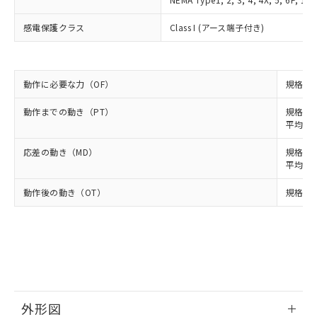
様のお取引先、またはお客様担当のオ
（DBP） 1000ppm以下、フタル酸ジイソブチル
イソブチル) : 1000ppm、 BBP(フタル酸ブチルベンジ
△
一定数には満たないが在庫あり
いよう必要な手段を講じます。
ムロン制御機器販売店・当社販売員に
(DIBP) 1000ppm以下
ル) : 1000ppm、
当社は貴社製品を、核兵器、ミサイ
感電保護クラス
Class I (アース端子付き)
但し、RoHS指令で産業用監視および制御機器に対する
DEHP(フタル酸ビス(2-エチルヘキシル)) : 1000ppm
ご相談ください。
適用除外項目は除く。
ル、化学兵器、生物兵器またはその他
－
在庫なし(最新の在庫状況につ
オムロン制御機器販売店や当社販売拠
フタル酸エステル類の４物質については閾値を超える意
武器並びにこれらの製造装置等に一切
いては、お客様のお取引先、ま
図的な使用がないことを確認しています。
点は「
販売ネットワーク
」をご確認
※2 環境保護使用期限
使用いたしません。
たはお客様担当のオムロン制御
ください。
動作に必要な力（OF）
規格値 
当社は、貴社製品を第三者に販売する
機器販売店・当社販売員にご確
在庫状況および標準価格結果を当社の
※2 対応予定月
「ｅ」：有害物質（10物質）のすべてが基
場合は、上記1、2および3の内容を当
認ください)
事前の承諾なく第三者に漏洩または開
動作までの動き（PT）
規格値 最
準値以下であることを示します。
該第三者に通知します。また当社は、
示しないようお願いします。
平均値 1
部品在庫の切り替え状況などにより、予定
「10」：通常の使用状況下において有害物
販売先および販売に係わる関係者が違
マイパーツ機能（部品リスト作成サー
空
受注生産機種、また在庫状況の
月が前後することがあります。
質が外部に漏えいし、環境に深刻な影響を
法に輸出するおそれがある場合は、取
ビス）をご利用いただくには、I-Web
応差の動き（MD）
規格値 
白
情報を公開していない機種
及ぼさない年数を意味します。
り引きをいたしません。
平均値 4
メンバーズにご登録されている必要が
「－」：未確認です。当社販売部門へお問
あります。
い合わせください。
動作後の動き（OT）
規格値 最
お客様が当ウェブサイト上で当社にご
※3 非含有証明書ダウンロード
登録された部品リストについて、当社
および当社の共同利用者が、当社の製
下記の非含有証明書をダウンロードするこ
品・サービスに関するお客様との取
とができます。
合意する
キャンセル
引・商談に必要な範囲で利用すること
をご了承ください。
EU RoHS指令（10物質）の非含有証明書
※当社の共同利用者とは、
"個人情報
51物質の非含有証明書（当社基準）
の共同利用に関して"
の「1.共同利
外形図
※本証明書は発行日時点で非含有を証明す
用者の範囲」に記載されている法人を