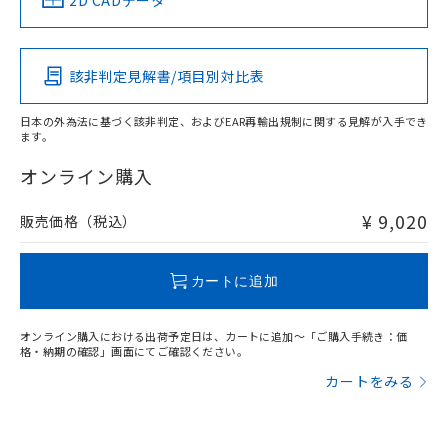
2D CADデータ
No
No
No
No
中国 RoHS表
※1 ※2
該非判定見解書/項目別対比表
この製品の規格認証/適合状況ページへ
Pb
Hg
Cd
Cr(VI)
その他の認証はこちらのページからご検索ください
日本の外為法に基づく該非判定、およびEAR再輸出規制に関する見解が入手でき
ます。
X
O
O
O
オンライン購入
¥ 9,020
販売価格（税込）
"対応済み"や非含有の記載がされた商品であっても、流通
在庫等で未対応品が混在する可能性があります。
非含有品が必要な際は、弊社営業部門もしくは販売店へお
カートに追加
問い合わせください。
オンライン購入における出荷予定日は、カートに追加～「ご購入手続き：価
この製品のRoHS/REACH対応状況ページへ
格・納期の確認」画面にてご確認ください。
カートをみる