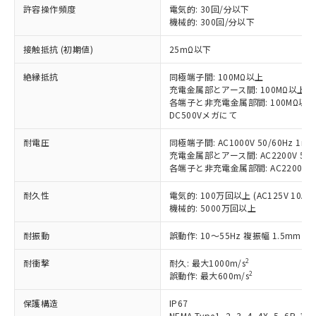
す。
許容操作頻度
電気的: 30回/分以下
対応予定：EU RoHS指令（10物質）の非含
機械的: 300回/分以下
ご利用条件
有に対応した製品に切り替える予定のある
商品です。
接触抵抗 (初期値)
25mΩ以下
対応予定なし：EU RoHS指令（10物質）の
以下の条件をお読みいただき、同意のうえ
非含有に非対応の商品で、対応品を出す予
絶縁抵抗
同極端子間: 100MΩ以上
ご利用ください。
定はありません。
充電金属部とアース間: 100MΩ以上
各端子と非充電金属部間: 100MΩ以上
調査・確認中：EU RoHS指令（10物質）の
本サービスは、当社制御機器事業取扱
DC500Vメガにて
※1 中国RoHS○×表
非含有の対応状況を調査中または確認中の
商品の当社在庫状況および標準価格
商品です。
(税抜)を提供させていただくもので
耐電圧
同極端子間: AC1000V 50/60Hz 1mi
「○」：最大均質材料含有率が中国RoHSの
非該当品：ライセンス料など無形物で、有
す。
充電金属部とアース間: AC2200V 50/6
基準値以下であることを示します。
害物質有無と関係のない商品です。
各端子と非充電金属部間: AC2200V 50/
当社制御機器事業取扱商品の中には、
「×」：最大均質材料含有率が中国RoHSの
仕入先様の事情により、非含有部品として
本サービスの対象外となる商品もある
基準値を超えていることを示します。
いたものが、含有品と判明した場合などや
当社は、これら貴社製品のうち、外国
耐久性
電気的: 100万回以上 (AC125V 10A)
ことをご了承ください。
「－」：未確認です。当社販売部門へお問
むを得ず変更することがあります。
機械的: 5000万回以上
為替および外国貿易法に定める商品
在庫状況および標準価格照会結果は、
い合わせください。
（以下｢規制貨物等」という）を輸出
記載している更新日時点での社内デー
耐振動
誤動作: 10～55Hz 複振幅 1.5mm
*EU RoHS指令（10物質）：
または国外への提供する場合は、日本
記
タに基づき作成されるものであり、閲
説明
鉛(Pb) 1000ppm以下、 水銀(Hg) 1000ppm以下、 カド
*中国RoHS10物質の基準値 (GB/T26572)：
国政府の輸出許可(または役務取引許
号
覧された時点での実際の在庫および標
ミウム(Cd) 100ppm以下、
Pb(鉛) :1000ppm、 Hg(水銀) : 1000ppm、 Cd(カドミウ
2
耐衝撃
耐久: 最大1000m/s
可)を取得するなどの必要な手続きを
六価クロム(Cr(Ⅵ)) 1000ppm以下、ポリ臭化ビフェニル
ム) : 100ppm、
準価格とは異なる場合があることをご
2
誤動作: 最大600m/s
類(PBB) 1000ppm以下、ポリ臭化ジフェニルエーテル類
Cr(Ⅵ)(六価クロム) : 1000ppm、 PBBs(ポリ臭化ビフェ
とります。
了承ください。
(PBDE) 1000ppm以下、フタル酸ビス(2-エチルヘキシ
○
一定数以上の在庫あり
ニル類) : 1000ppm、 PBDEs(ポリ臭化ジフェニルエーテ
当社は規制貨物を破棄する場合は、完
ル) (DEHP)(別名：DOP) 1000ppm以下、フタル酸ブチ
正式な納期状況および標準価格はお客
保護構造
IP67
ル類) : 1000ppm、
ルベンジル（BBP） 1000ppm以下、フタル酸ジブチル
全に破砕するなど、違法に輸出されな
DBP(フタル酸ジブチル) : 1000ppm、 DIBP(フタル酸ジ
NEMA Type1, 2, 3, 4, 4X, 5, 6P, 12,