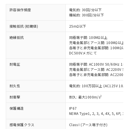
非含有の対応状況を調査中または確認中の
商品の当社在庫状況および標準価格
商品です。
(税抜)を提供させていただくもので
許容操作頻度
電気的: 30回/分以下
「○」：最大均質材料含有率が中国RoHSの
非該当品：ライセンス料など無形物で、有
す。
機械的: 300回/分以下
基準値以下であることを示します。
害物質有無と関係のない商品です。
当社制御機器事業取扱商品の中には、
「×」：最大均質材料含有率が中国RoHSの
仕入先様の事情により、非含有部品として
接触抵抗 (初期値)
25mΩ以下
本サービスの対象外となる商品もある
基準値を超えていることを示します。
いたものが、含有品と判明した場合などや
当社は、これら貴社製品のうち、外国
ことをご了承ください。
「－」：未確認です。当社販売部門へお問
むを得ず変更することがあります。
為替および外国貿易法に定める商品
絶縁抵抗
同極端子間: 100MΩ以上
在庫状況および標準価格照会結果は、
い合わせください。
充電金属部とアース間: 100MΩ以上
（以下｢規制貨物等」という）を輸出
記載している更新日時点での社内デー
各端子と非充電金属部間: 100MΩ以上
*EU RoHS指令（10物質）：
または国外への提供する場合は、日本
記
タに基づき作成されるものであり、閲
説明
鉛(Pb) 1000ppm以下、 水銀(Hg) 1000ppm以下、 カド
DC500Vメガにて
*中国RoHS10物質の基準値 (GB/T26572)：
国政府の輸出許可(または役務取引許
号
覧された時点での実際の在庫および標
ミウム(Cd) 100ppm以下、
Pb(鉛) :1000ppm、 Hg(水銀) : 1000ppm、 Cd(カドミウ
可)を取得するなどの必要な手続きを
六価クロム(Cr(Ⅵ)) 1000ppm以下、ポリ臭化ビフェニル
ム) : 100ppm、
準価格とは異なる場合があることをご
耐電圧
同極端子間: AC1000V 50/60Hz 1mi
類(PBB) 1000ppm以下、ポリ臭化ジフェニルエーテル類
Cr(Ⅵ)(六価クロム) : 1000ppm、 PBBs(ポリ臭化ビフェ
とります。
了承ください。
充電金属部とアース間: AC2200V 50/6
(PBDE) 1000ppm以下、フタル酸ビス(2-エチルヘキシ
○
一定数以上の在庫あり
ニル類) : 1000ppm、 PBDEs(ポリ臭化ジフェニルエーテ
当社は規制貨物を破棄する場合は、完
ル) (DEHP)(別名：DOP) 1000ppm以下、フタル酸ブチ
各端子と非充電金属部間: AC2200V 50/
正式な納期状況および標準価格はお客
ル類) : 1000ppm、
ルベンジル（BBP） 1000ppm以下、フタル酸ジブチル
全に破砕するなど、違法に輸出されな
DBP(フタル酸ジブチル) : 1000ppm、 DIBP(フタル酸ジ
様のお取引先、またはお客様担当のオ
（DBP） 1000ppm以下、フタル酸ジイソブチル
イソブチル) : 1000ppm、 BBP(フタル酸ブチルベンジ
△
一定数には満たないが在庫あり
いよう必要な手段を講じます。
耐久性
電気的: 100万回以上 (AC125V 10A)
ムロン制御機器販売店・当社販売員に
(DIBP) 1000ppm以下
ル) : 1000ppm、
当社は貴社製品を、核兵器、ミサイ
但し、RoHS指令で産業用監視および制御機器に対する
DEHP(フタル酸ビス(2-エチルヘキシル)) : 1000ppm
ご相談ください。
適用除外項目は除く。
2
耐衝撃
耐久: 最大1000m/s
ル、化学兵器、生物兵器またはその他
－
在庫なし(最新の在庫状況につ
オムロン制御機器販売店や当社販売拠
フタル酸エステル類の４物質については閾値を超える意
武器並びにこれらの製造装置等に一切
いては、お客様のお取引先、ま
図的な使用がないことを確認しています。
点は「
販売ネットワーク
」をご確認
保護構造
IP67
※2 環境保護使用期限
使用いたしません。
たはお客様担当のオムロン制御
ください。
NEMA Type1, 2, 3, 4, 4X, 5, 6P, 12,
当社は、貴社製品を第三者に販売する
機器販売店・当社販売員にご確
在庫状況および標準価格結果を当社の
※2 対応予定月
「ｅ」：有害物質（10物質）のすべてが基
場合は、上記1、2および3の内容を当
認ください)
事前の承諾なく第三者に漏洩または開
感電保護クラス
Class I (アース端子付き)
準値以下であることを示します。
該第三者に通知します。また当社は、