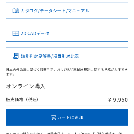
り、2022年1月12日より割愛しておりま
す。
カタログ/データシート/マニュアル
対応済み
LR型式承認
DNV型式承認
BV型式承認
KR型式承
（イギリス
（ノルウェー
（フランス
（韓国
船舶規格）
船舶規格）
船舶規格）
船舶規格
中国 RoHS
注意事項・凡例
2D CADデータ
No
No
No
No
中国 RoHS表
※1 ※2
該非判定見解書/項目別対比表
この製品の規格認証/適合状況ページへ
Pb
Hg
Cd
Cr(VI)
その他の認証はこちらのページからご検索ください
日本の外為法に基づく該非判定、およびEAR再輸出規制に関する見解が入手でき
ます。
X
O
O
O
オンライン購入
¥ 9,950
販売価格（税込）
"対応済み"や非含有の記載がされた商品であっても、流通
在庫等で未対応品が混在する可能性があります。
非含有品が必要な際は、弊社営業部門もしくは販売店へお
カートに追加
問い合わせください。
オンライン購入における出荷予定日は、カートに追加～「ご購入手続き：価