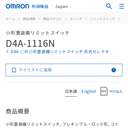
制御機器
Japan
ホーム
>
商品情報
>
商品カテゴリ
>
スイッチ
>
リミットスイッチ
>
汎
小形重装備リミットスイッチ
D4A-1116N
D4A-□N 小形重装備リミットスイッチ 形式セレクタ
マイリストに追加
日本語
English
PDF出力
商品概要
小形重装備リミットスイッチ, フレキシブル・ロッド形, コイ