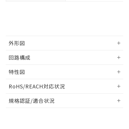
示しないようお願いします。
部品在庫の切り替え状況などにより、予定
「10」：通常の使用状況下において有害物
販売先および販売に係わる関係者が違
マイパーツ機能（部品リスト作成サー
空
受注生産機種、また在庫状況の
月が前後することがあります。
質が外部に漏えいし、環境に深刻な影響を
法に輸出するおそれがある場合は、取
ビス）をご利用いただくには、I-Web
白
情報を公開していない機種
及ぼさない年数を意味します。
り引きをいたしません。
メンバーズにご登録されている必要が
「－」：未確認です。当社販売部門へお問
あります。
い合わせください。
お客様が当ウェブサイト上で当社にご
※3 非含有証明書ダウンロード
登録された部品リストについて、当社
外形図
および当社の共同利用者が、当社の製
下記の非含有証明書をダウンロードするこ
品・サービスに関するお客様との取
とができます。
情報更新：2025/09/04
合意する
キャンセル
引・商談に必要な範囲で利用すること
回路構成
をご了承ください。
EU RoHS指令（10物質）の非含有証明書
取りつけ穴加工図
※当社の共同利用者とは、
"個人情報
情報更新：2025/09/04
特性図
51物質の非含有証明書（当社基準）
の共同利用に関して"
の「1.共同利
※本証明書は発行日時点で非含有を証明す
用者の範囲」に記載されている法人を
情報更新：2025/09/04
るもので、過去に遡って非含有を証明する
RoHS/REACH対応状況
指します。
ものではありません。
耐久曲線図
また、RoHS指令のフタル酸エステル類４
情報更新：2026/7/29
規格認証/適合状況
電気的:
物質の対応では、対応完了までの期間は出
荷製品に未対応品が混在することから備考
EU RoHS
注意事項・凡例
欄に対応日を記載しておりました。
UL認証
CSA認証
CEマーキング
既に当社にて対応品への在庫切替を完了
Yes
Yes
Yes
していることから、特段のことがない限
対応状況
対応予定月
※1
※2