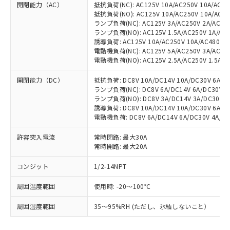
開閉能力（AC）
抵抗負荷(NC): AC125V 10A/AC250V 10A/AC480
抵抗負荷(NO): AC125V 10A/AC250V 10A/AC48
ランプ負荷(NC): AC125V 3A/AC250V 2A/AC480
ランプ負荷(NO): AC125V 1.5A/AC250V 1A/AC48
誘導負荷: AC125V 10A/AC250V 10A/AC480V 3A
電動機負荷(NC): AC125V 5A/AC250V 3A/AC480
電動機負荷(NO): AC125V 2.5A/AC250V 1.5A/AC
開閉能力（DC）
抵抗負荷: DC8V 10A/DC14V 10A/DC30V 6A/DC1
ランプ負荷(NC): DC8V 6A/DC14V 6A/DC30V 4A
ランプ負荷(NO): DC8V 3A/DC14V 3A/DC30V 3A
※1 対応状況
誘導負荷: DC8V 10A/DC14V 10A/DC30V 6A/DC1
電動機負荷: DC8V 6A/DC14V 6A/DC30V 4A/DC1
対応済み：EU RoHS指令（10物質）の
非含有に対応した製品が提供可能な商品で
許容突入電流
常時閉路: 最大30A
す。
常時開路: 最大20A
対応予定：EU RoHS指令（10物質）の非含
ご利用条件
有に対応した製品に切り替える予定のある
コンジット
1/2-14NPT
商品です。
周囲温度範囲
対応予定なし：EU RoHS指令（10物質）の
使用時: -20～100℃
以下の条件をお読みいただき、同意のうえ
非含有に非対応の商品で、対応品を出す予
ご利用ください。
周囲湿度範囲
35～95%RH (ただし、氷結しないこと）
定はありません。
調査・確認中：EU RoHS指令（10物質）の
本サービスは、当社制御機器事業取扱
※1 中国RoHS○×表