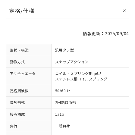
定格/仕様
情報更新：2025/09/04
形状・構造
汎用タテ型
動作方式
スナップアクション
アクチュエータ
コイル・スプリング形 φ6.5
ステンレス鋼コイルスプリング
定格周波数
50/60Hz
接触形式
2回路双断形
接点構成
1a1b
負荷
一般負荷