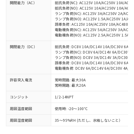
開閉能力（AC）
抵抗負荷(NC): AC125V 10A/AC250V 10A/AC480
抵抗負荷(NO): AC125V 10A/AC250V 10A/AC48
ランプ負荷(NC): AC125V 3A/AC250V 2A/AC480
ランプ負荷(NO): AC125V 1.5A/AC250V 1A/AC48
誘導負荷: AC125V 10A/AC250V 10A/AC480V 3A
電動機負荷(NC): AC125V 5A/AC250V 3A/AC480
電動機負荷(NO): AC125V 2.5A/AC250V 1.5A/AC
開閉能力（DC）
抵抗負荷: DC8V 10A/DC14V 10A/DC30V 6A/DC1
ランプ負荷(NC): DC8V 6A/DC14V 6A/DC30V 4A
ランプ負荷(NO): DC8V 3A/DC14V 3A/DC30V 3A
※1 対応状況
誘導負荷: DC8V 10A/DC14V 10A/DC30V 6A/DC1
電動機負荷: DC8V 6A/DC14V 6A/DC30V 4A/DC1
対応済み：EU RoHS指令（10物質）の
非含有に対応した製品が提供可能な商品で
許容突入電流
常時閉路: 最大30A
す。
常時開路: 最大20A
対応予定：EU RoHS指令（10物質）の非含
ご利用条件
有に対応した製品に切り替える予定のある
コンジット
1/2-14NPT
商品です。
周囲温度範囲
対応予定なし：EU RoHS指令（10物質）の
使用時: -20～100℃
以下の条件をお読みいただき、同意のうえ
非含有に非対応の商品で、対応品を出す予
ご利用ください。
周囲湿度範囲
35～95%RH (ただし、氷結しないこと）
定はありません。
調査・確認中：EU RoHS指令（10物質）の
本サービスは、当社制御機器事業取扱
※1 中国RoHS○×表