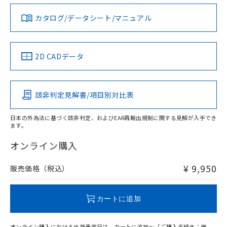
り、2022年1月12日より割愛しておりま
す。
カタログ/データシート/マニュアル
対応済み
LR型式承認
DNV型式承認
BV型式承認
KR型式承
（イギリス
（ノルウェー
（フランス
（韓国
船舶規格）
船舶規格）
船舶規格）
船舶規格
中国 RoHS
注意事項・凡例
2D CADデータ
No
No
No
No
中国 RoHS表
※1 ※2
該非判定見解書/項目別対比表
この製品の規格認証/適合状況ページへ
Pb
Hg
Cd
Cr(VI)
その他の認証はこちらのページからご検索ください
日本の外為法に基づく該非判定、およびEAR再輸出規制に関する見解が入手でき
ます。
X
O
O
O
オンライン購入
¥ 9,950
販売価格（税込）
"対応済み"や非含有の記載がされた商品であっても、流通
在庫等で未対応品が混在する可能性があります。
非含有品が必要な際は、弊社営業部門もしくは販売店へお
カートに追加
問い合わせください。
オンライン購入における出荷予定日は、カートに追加～「ご購入手続き：価