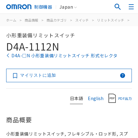
制御機器
Japan
ホーム
>
商品情報
>
商品カテゴリ
>
スイッチ
>
リミットスイッチ
>
汎
小形重装備リミットスイッチ
D4A-1112N
D4A-□N 小形重装備リミットスイッチ 形式セレクタ
マイリストに追加
日本語
English
PDF出力
商品概要
小形重装備リミットスイッチ, フレキシブル・ロッド形, スプ