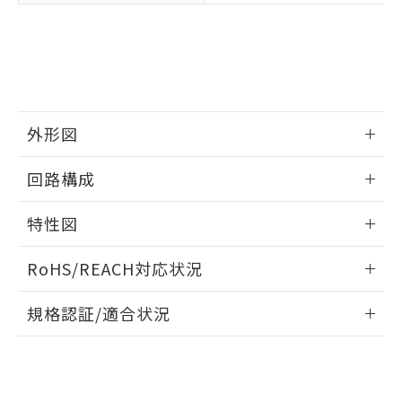
示しないようお願いします。
部品在庫の切り替え状況などにより、予定
「10」：通常の使用状況下において有害物
販売先および販売に係わる関係者が違
マイパーツ機能（部品リスト作成サー
空
受注生産機種、また在庫状況の
月が前後することがあります。
質が外部に漏えいし、環境に深刻な影響を
法に輸出するおそれがある場合は、取
ビス）をご利用いただくには、I-Web
白
情報を公開していない機種
及ぼさない年数を意味します。
り引きをいたしません。
メンバーズにご登録されている必要が
「－」：未確認です。当社販売部門へお問
あります。
い合わせください。
お客様が当ウェブサイト上で当社にご
※3 非含有証明書ダウンロード
登録された部品リストについて、当社
外形図
および当社の共同利用者が、当社の製
下記の非含有証明書をダウンロードするこ
品・サービスに関するお客様との取
とができます。
情報更新：2025/09/04
合意する
キャンセル
引・商談に必要な範囲で利用すること
回路構成
をご了承ください。
EU RoHS指令（10物質）の非含有証明書
取りつけ穴加工図
※当社の共同利用者とは、
"個人情報
情報更新：2025/09/04
特性図
51物質の非含有証明書（当社基準）
の共同利用に関して"
の「1.共同利
※本証明書は発行日時点で非含有を証明す
用者の範囲」に記載されている法人を
情報更新：2025/09/04
るもので、過去に遡って非含有を証明する
RoHS/REACH対応状況
指します。
ものではありません。
耐久曲線図
また、RoHS指令のフタル酸エステル類４
情報更新：2026/7/29
規格認証/適合状況
電気的:
物質の対応では、対応完了までの期間は出
荷製品に未対応品が混在することから備考
EU RoHS
注意事項・凡例
欄に対応日を記載しておりました。
UL認証
CSA認証
CEマーキング
既に当社にて対応品への在庫切替を完了
Yes
Yes
Yes
していることから、特段のことがない限
対応状況
対応予定月
※1
※2