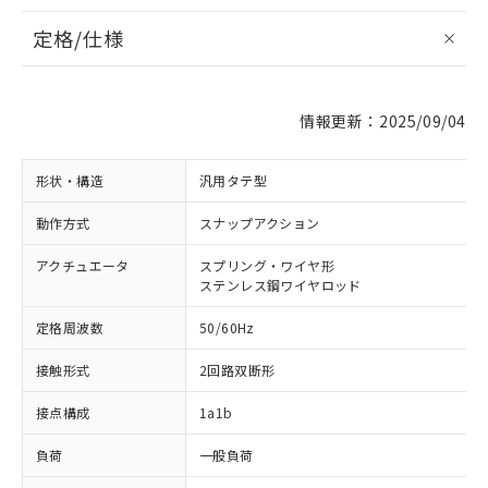
定格/仕様
情報更新：2025/09/04
形状・構造
汎用タテ型
動作方式
スナップアクション
アクチュエータ
スプリング・ワイヤ形
ステンレス鋼ワイヤロッド
定格周波数
50/60Hz
接触形式
2回路双断形
接点構成
1a1b
負荷
一般負荷