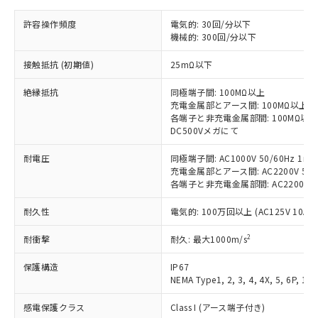
非含有の対応状況を調査中または確認中の
商品の当社在庫状況および標準価格
商品です。
(税抜)を提供させていただくもので
許容操作頻度
電気的: 30回/分以下
「○」：最大均質材料含有率が中国RoHSの
非該当品：ライセンス料など無形物で、有
す。
機械的: 300回/分以下
基準値以下であることを示します。
害物質有無と関係のない商品です。
当社制御機器事業取扱商品の中には、
「×」：最大均質材料含有率が中国RoHSの
仕入先様の事情により、非含有部品として
接触抵抗 (初期値)
25mΩ以下
本サービスの対象外となる商品もある
基準値を超えていることを示します。
いたものが、含有品と判明した場合などや
当社は、これら貴社製品のうち、外国
ことをご了承ください。
「－」：未確認です。当社販売部門へお問
むを得ず変更することがあります。
為替および外国貿易法に定める商品
絶縁抵抗
同極端子間: 100MΩ以上
在庫状況および標準価格照会結果は、
い合わせください。
充電金属部とアース間: 100MΩ以上
（以下｢規制貨物等」という）を輸出
記載している更新日時点での社内デー
各端子と非充電金属部間: 100MΩ以上
*EU RoHS指令（10物質）：
または国外への提供する場合は、日本
記
タに基づき作成されるものであり、閲
説明
鉛(Pb) 1000ppm以下、 水銀(Hg) 1000ppm以下、 カド
DC500Vメガにて
*中国RoHS10物質の基準値 (GB/T26572)：
国政府の輸出許可(または役務取引許
号
覧された時点での実際の在庫および標
ミウム(Cd) 100ppm以下、
Pb(鉛) :1000ppm、 Hg(水銀) : 1000ppm、 Cd(カドミウ
可)を取得するなどの必要な手続きを
六価クロム(Cr(Ⅵ)) 1000ppm以下、ポリ臭化ビフェニル
ム) : 100ppm、
準価格とは異なる場合があることをご
耐電圧
同極端子間: AC1000V 50/60Hz 1mi
類(PBB) 1000ppm以下、ポリ臭化ジフェニルエーテル類
Cr(Ⅵ)(六価クロム) : 1000ppm、 PBBs(ポリ臭化ビフェ
とります。
了承ください。
充電金属部とアース間: AC2200V 50/6
(PBDE) 1000ppm以下、フタル酸ビス(2-エチルヘキシ
○
一定数以上の在庫あり
ニル類) : 1000ppm、 PBDEs(ポリ臭化ジフェニルエーテ
当社は規制貨物を破棄する場合は、完
ル) (DEHP)(別名：DOP) 1000ppm以下、フタル酸ブチ
各端子と非充電金属部間: AC2200V 50/
正式な納期状況および標準価格はお客
ル類) : 1000ppm、
ルベンジル（BBP） 1000ppm以下、フタル酸ジブチル
全に破砕するなど、違法に輸出されな
DBP(フタル酸ジブチル) : 1000ppm、 DIBP(フタル酸ジ
様のお取引先、またはお客様担当のオ
（DBP） 1000ppm以下、フタル酸ジイソブチル
イソブチル) : 1000ppm、 BBP(フタル酸ブチルベンジ
△
一定数には満たないが在庫あり
いよう必要な手段を講じます。
耐久性
電気的: 100万回以上 (AC125V 10A)
ムロン制御機器販売店・当社販売員に
(DIBP) 1000ppm以下
ル) : 1000ppm、
当社は貴社製品を、核兵器、ミサイ
但し、RoHS指令で産業用監視および制御機器に対する
DEHP(フタル酸ビス(2-エチルヘキシル)) : 1000ppm
ご相談ください。
適用除外項目は除く。
2
耐衝撃
耐久: 最大1000m/s
ル、化学兵器、生物兵器またはその他
－
在庫なし(最新の在庫状況につ
オムロン制御機器販売店や当社販売拠
フタル酸エステル類の４物質については閾値を超える意
武器並びにこれらの製造装置等に一切
いては、お客様のお取引先、ま
図的な使用がないことを確認しています。
点は「
販売ネットワーク
」をご確認
保護構造
IP67
※2 環境保護使用期限
使用いたしません。
たはお客様担当のオムロン制御
ください。
NEMA Type1, 2, 3, 4, 4X, 5, 6P, 12,
当社は、貴社製品を第三者に販売する
機器販売店・当社販売員にご確
在庫状況および標準価格結果を当社の
※2 対応予定月
「ｅ」：有害物質（10物質）のすべてが基
場合は、上記1、2および3の内容を当
認ください)
事前の承諾なく第三者に漏洩または開
感電保護クラス
Class I (アース端子付き)
準値以下であることを示します。
該第三者に通知します。また当社は、