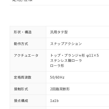
形状・構造
汎用タテ型
動作方式
スナップアクション
アクチュエータ
トップ・プランジャ形 φ11×5
ステンレス鋼ローラ
ローラ形
定格周波数
50/60Hz
接触形式
2回路双断形
接点構成
1a1b