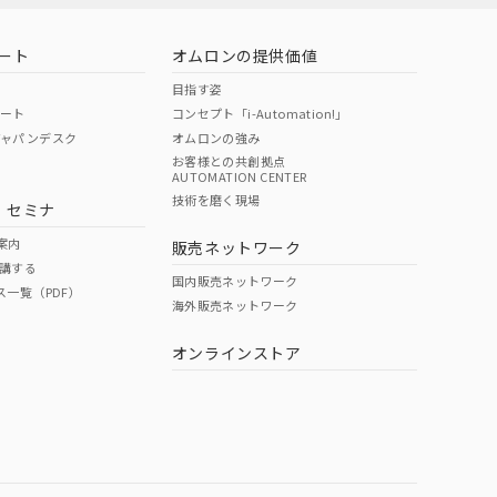
ート
オムロンの提供価値
目指す姿
ポート
コンセプト「i-Automation!」
ジャパンデスク
オムロンの強み
お客様との共創拠点
AUTOMATION CENTER
DIBP
BBP
DEHP
環境保護
技術を磨く現場
・セミナ
状況ページへ
使用期限
検索ください
案内
販売ネットワーク
講する
O
O
O
10
国内販売ネットワーク
ス一覧（PDF）
海外販売ネットワーク
オンラインストア
状況ページへ