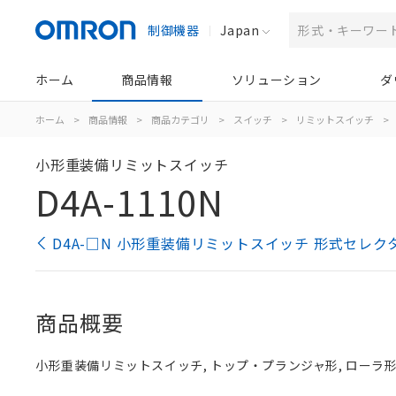
制御機器
Japan
ホーム
商品情報
ソリューション
ダ
ホーム
>
商品情報
>
商品カテゴリ
>
スイッチ
>
リミットスイッチ
>
小形重装備リミットスイッチ
D4A-1110N
D4A-□N 小形重装備リミットスイッチ 形式セレク
商品概要
小形重装備リミットスイッチ, トップ・プランジャ形, ローラ形, 2