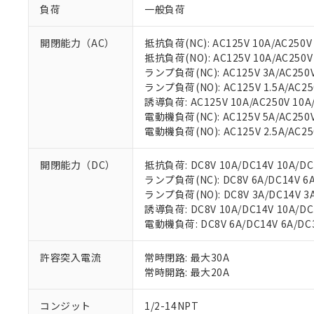
負荷
一般負荷
開閉能力（AC）
抵抗負荷(NC): AC125V 10A/AC250V 
抵抗負荷(NO): AC125V 10A/AC250V 
ランプ負荷(NC): AC125V 3A/AC250V 
ランプ負荷(NO): AC125V 1.5A/AC250V
誘導負荷: AC125V 10A/AC250V 10A/
電動機負荷(NC): AC125V 5A/AC250V 
電動機負荷(NO): AC125V 2.5A/AC250V
※1 対応状況
対応済み：EU
開閉能力（DC）
抵抗負荷: DC8V 10A/DC14V 10A/DC3
対応予定：EU R
ランプ負荷(NC): DC8V 6A/DC14V 6A/
対応予定なし：EU
ランプ負荷(NO): DC8V 3A/DC14V 3A/
調査・確認中：EU
誘導負荷: DC8V 10A/DC14V 10A/DC3
ご利用条件
非該当品：ライセ
電動機負荷: DC8V 6A/DC14V 6A/DC30
※1 中国RoHS
仕入先様の事情に
があります。
以下の条件をお読
許容突入電流
常時閉路: 最大30A
「○」：最大均質
常時開路: 最大20A
「×」：最大均質
本サービスは
当社は、これ
*EU RoHS指令（10物
「－」：未確認で
鉛(Pb) 1000ppm以下、
くものです。
う）を輸出ま
記
説明
六価クロム(Cr(Ⅵ)) 1
コンジット
1/2-14NPT
当社制御機器
などの必要な
フタル酸ビス(2-エチルヘ