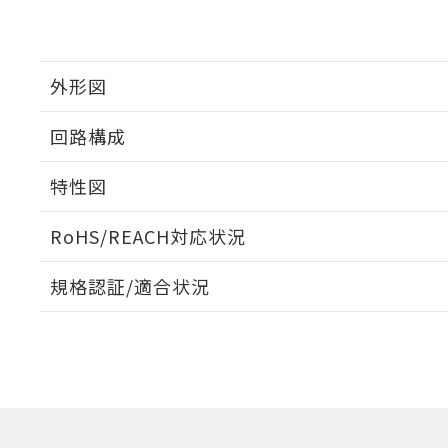
外形図
回路構成
取りつけ穴加工図
特性図
RoHS/REACH対応状況
耐久曲線図
規格認証/適合状況
電気的:
EU RoHS
注意事項・凡例
UL認証
CSA認証
CEマーキング
Yes
Yes
Yes
対応状況
対応予定月
※1
※2
対応済み