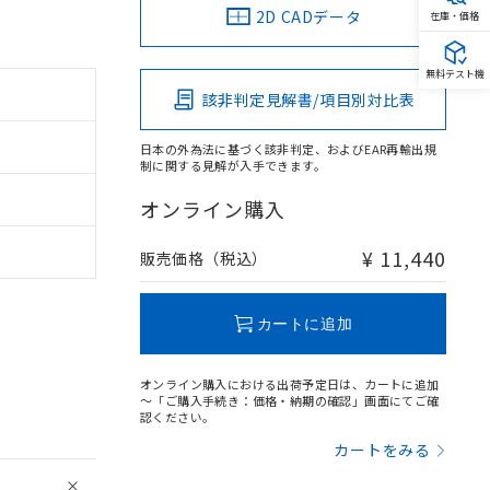
2D CADデータ
在庫・価格
無料テスト機
該非判定見解書/項目別対比表
日本の外為法に基づく該非判定、およびEAR再輸出規
制に関する見解が入手できます。
オンライン購入
¥ 11,440
販売価格（税込）
カートに追加
オンライン購入における出荷予定日は、カートに追加
～「ご購入手続き：価格・納期の確認」画面にてご確
認ください。
カートをみる