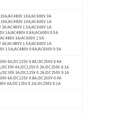
10A/AC480V 10A/AC600V 3A
10A/AC480V 10A/AC600V 1A
2A/AC480V 1.5A/AC600V 1A
 1A/AC480V 0.8A/AC600V 0.5A
AC480V 3A/AC600V 1.5A
3A/AC480V 1.5A/AC600V 1A
 1.5A/AC480V 0.8A/AC600V 0.5A
 RoHS指令（10物質）の非含有に対応した製品が提供可能な商品です
0V 6A/DC125V 0.8A/DC250V 0.4A
oHS指令（10物質）の非含有に対応した製品に切り替える予定のある
DC30V 4A/DC125V 0.2A/DC250V 0.1A
 RoHS指令（10物質）の非含有に非対応の商品で、対応品を出す予
DC30V 3A/DC125V 0.2A/DC250V 0.1A
 RoHS指令（10物質）の非含有の対応状況を調査中または確認中の
0V 6A/DC125V 0.8A/DC250V 0.4A
ンス料など無形物で、有害物質有無と関係のない商品です。
V 4A/DC125V 0.2A/DC250V 0.1A
○×表
より、非含有部品としていたものが、含有品と判明した場合などやむ
みいただき、同意のうえご利用ください。
材料含有率が中国RoHSの基準値以下であることを示します。
材料含有率が中国RoHSの基準値を超えていることを示します。
、当社制御機器事業取扱商品の当社在庫状況および標準価格(税抜)
ら貴社製品のうち、外国為替および外国貿易法に定める商品（以下｢
質）：
す。当社販売部門へお問い合わせください。
 水銀(Hg) 1000ppm以下、 カドミウム(Cd) 100ppm以下、
たは国外への提供する場合は、日本国政府の輸出許可(または役務取
000ppm以下、ポリ臭化ビフェニル類(PBB) 1000ppm以下、ポリ臭化ジフェニルエーテル類(P
事業取扱商品の中には、本サービスの対象外となる商品もあること
手続きをとります。
キシル) (DEHP)(別名：DOP) 1000ppm以下、フタル酸ブチルベンジル（BBP） 100