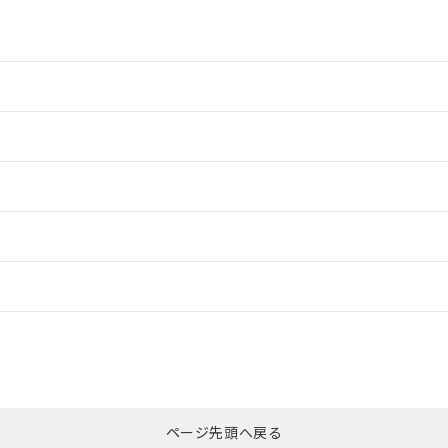
情報更新：2
情報更新：2
情報更新：2
情報更新：
CCC認証
電波法
Yes
N/A
非含有証明書
※3
ページ先頭へ戻る
ダウンロードはこちら