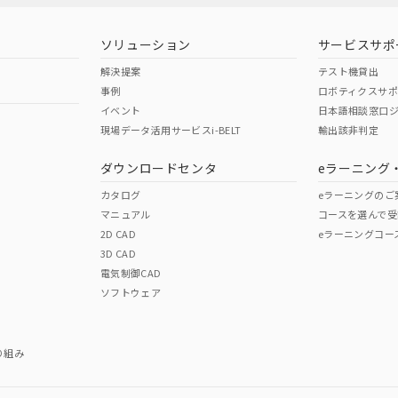
型式承認
NK型式承認
ABS型式承認
韓国
（日本
（アメリカ
ソリューション
サービスサポ
舶規格）
船舶規格）
船舶規格）
解決提案
テスト機貸出
事例
ロボティクスサ
No
No
イベント
日本語相談窓口
現場データ活用サービスi-BELT
輸出該非判定
I)
PBBs
PBDEs
DBP
ダウンロードセンタ
eラーニング
この製品の規格認証/適合
その他の認証はこちらのページからご
カタログ
eラーニングのご
マニュアル
コースを選んで受
O
O
O
2D CAD
eラーニングコー
3D CAD
電気制御CAD
在庫等で未対応品が混在する可能性があります。
ソフトウェア
問い合わせください。
この製品のRoHS/REACH対応
り組み