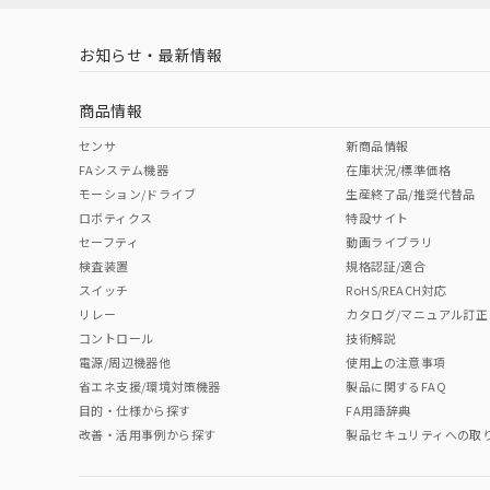
LR型式承認
DNV型式承認
BV型式承認
KR
（イギリス
（ノルウェー
（フランス
（
お知らせ・最新情報
中国 RoHS
注意事項・凡例
船舶規格）
船舶規格）
船舶規格）
船
商品情報
No
No
No
No
中国 RoHS表
※1 ※2
センサ
新商品情報
FAシステム機器
在庫状況/標準価格
Pb
Hg
Cd
Cr(V
モーション/ドライブ
生産終了品/推奨代替品
ロボティクス
特設サイト
セーフティ
動画ライブラリ
検査装置
規格認証/適合
X
O
O
O
スイッチ
RoHS/REACH対応
リレー
カタログ/マニュアル訂正
コントロール
技術解説
"対応済み"や非含有の記載がされた商品であっても、流通
電源/周辺機器他
使用上の注意事項
非含有品が必要な際は、弊社営業部門もしくは販売店へお
省エネ支援/環境対策機器
製品に関するFAQ
目的・仕様から探す
FA用語辞典
改善・活用事例から探す
製品セキュリティへの取