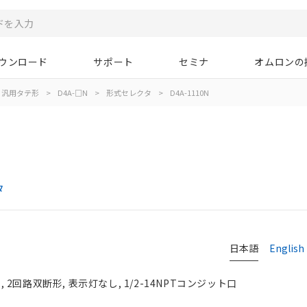
ウンロード
サポート
セミナ
オムロンの
汎用タテ形
>
D4A-□N
>
形式セレクタ
>
D4A-1110N
タ
日本語
English
回路双断形, 表示灯なし, 1/2-14NPTコンジット口