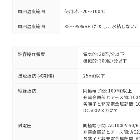
号
*中国RoHS10物質の基準値 
ル（DBP） 1000ppm
在庫状況およ
当社は規制貨
Pb(鉛) :1000ppm、 Hg
但し、RoHS指令で産
周囲温度範囲
使用時: -20～100℃
のであり、閲
ます。
Cr(Ⅵ)(六価クロム) : 
フタル酸エステル類の４
○
一定数以
DBP(フタル酸ジブチル) :
い。
当社は貴社製
DEHP(フタル酸ビス(2-エ
正式な納期状
置等に一切使
周囲湿度範囲
35～95%RH (ただし、氷結しない
当社販売員に
※2 対応予定月
△
一定数に
当社は、貴社
オムロン制御
また当社は、
※2 環境保護使
在庫状況およ
部品在庫の切り替
たしません。
－
在庫なし
す。
「ｅ」：有害物質
機器販売
許容操作頻度
電気的: 30回/分以下
マイパーツ機
「10」：通常の
機械的: 300回/分以下
ている必要が
味します。
空
受注生産
お客様が当ウ
※3 非含有証明
「－」：未確認で
白
接触抵抗 (初期値)
25mΩ以下
が、当社の製
さい。
下記の非含有証明
※当社の共同
絶縁抵抗
同極端子間: 100MΩ以上
いる法人を指
充電金属部とアース間: 100
EU RoHS指令（
各端子と非充電金属部間: 1
51物質の非含有証
DC500Vメガにて
※本証明書は発行
また、RoHS指
混在することから
耐電圧
同極端子間: AC1000V 50/6
既に当社にて対応
充電金属部とアース間: AC2200
り割愛しておりま
各端子と非充電金属部間: AC22