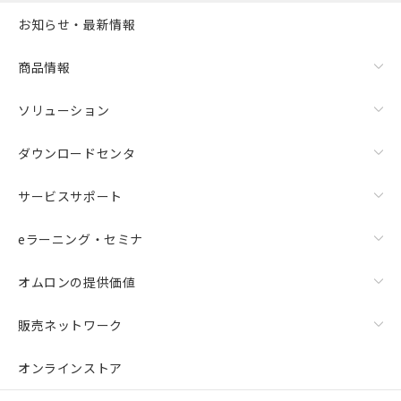
また、RoHS指令のフタル酸エステル類４
お知らせ・最新情報
物質の対応では、対応完了までの期間は出
荷製品に未対応品が混在することから備考
欄に対応日を記載しておりました。
商品情報
既に当社にて対応品への在庫切替を完了
していることから、特段のことがない限
ソリューション
り、2022年1月12日より割愛しておりま
す。
ダウンロードセンタ
サービスサポート
eラーニング・セミナ
オムロンの提供価値
販売ネットワーク
オンラインストア