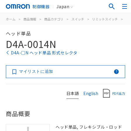
制御機器
Japan
ホーム
>
商品情報
>
商品カテゴリ
>
スイッチ
>
リミットスイッチ
>
汎
ヘッド単品
D4A-0014N
D4A-□N ヘッド単品 形式セレクタ
マイリストに追加
日本語
English
PDF出力
商品概要
ヘッド単品, フレキシブル・ロッド