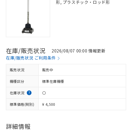
形, プラスチック・ロッド形
在庫/販売状況
2026/08/07 00:00 情報更新
在庫/販売状況 ご利用条件
販売状況
販売中
機種区分
標準在庫機種
在庫状況
〇
※1 対応状況
標準価格(税別)
¥ 4,500
対応済み：EU RoHS指令（10物質）の
非含有に対応した製品が提供可能な商品で
す。
詳細情報
対応予定：EU RoHS指令（10物質）の非含