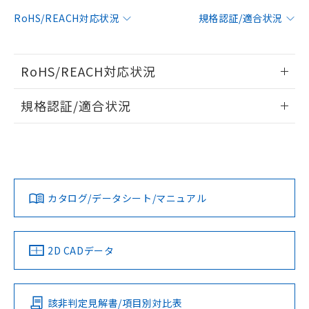
ご利用条件
有に対応した製品に切り替える予定のある
商品です。
RoHS/REACH対応状況
規格認証/適合状況
対応予定なし：EU RoHS指令（10物質）の
以下の条件をお読みいただき、同意のうえ
非含有に非対応の商品で、対応品を出す予
ご利用ください。
定はありません。
RoHS/REACH対応状況
調査・確認中：EU RoHS指令（10物質）の
本サービスは、当社制御機器事業取扱
※1 中国RoHS○×表
非含有の対応状況を調査中または確認中の
商品の当社在庫状況および標準価格
情報更新：2026/7/29
商品です。
規格認証/適合状況
(税抜)を提供させていただくもので
「○」：最大均質材料含有率が中国RoHSの
非該当品：ライセンス料など無形物で、有
す。
EU RoHS
注意事項・凡例
基準値以下であることを示します。
害物質有無と関係のない商品です。
当社制御機器事業取扱商品の中には、
UL認証
CSA認証
CEマーキング
「×」：最大均質材料含有率が中国RoHSの
仕入先様の事情により、非含有部品として
本サービスの対象外となる商品もある
基準値を超えていることを示します。
いたものが、含有品と判明した場合などや
当社は、これら貴社製品のうち、外国
No
No
N/A
ことをご了承ください。
対応状況
「－」：未確認です。当社販売部門へお問
対応予定月
※1
※2
むを得ず変更することがあります。
為替および外国貿易法に定める商品
在庫状況および標準価格照会結果は、
い合わせください。
（以下｢規制貨物等」という）を輸出
記載している更新日時点での社内デー
カタログ/データシート/マニュアル
対応済み
*EU RoHS指令（10物質）：
または国外への提供する場合は、日本
記
タに基づき作成されるものであり、閲
説明
鉛(Pb) 1000ppm以下、 水銀(Hg) 1000ppm以下、 カド
*中国RoHS10物質の基準値 (GB/T26572)：
LR型式承認
国政府の輸出許可(または役務取引許
DNV型式承認
BV型式承認
KR型式承
号
覧された時点での実際の在庫および標
ミウム(Cd) 100ppm以下、
Pb(鉛) :1000ppm、 Hg(水銀) : 1000ppm、 Cd(カドミウ
（イギリス
（ノルウェー
（フランス
（韓国
可)を取得するなどの必要な手続きを
六価クロム(Cr(Ⅵ)) 1000ppm以下、ポリ臭化ビフェニル
ム) : 100ppm、
準価格とは異なる場合があることをご
船舶規格）
船舶規格）
船舶規格）
船舶規格
類(PBB) 1000ppm以下、ポリ臭化ジフェニルエーテル類
中国 RoHS
Cr(Ⅵ)(六価クロム) : 1000ppm、 PBBs(ポリ臭化ビフェ
注意事項・凡例
とります。
2D CADデータ
了承ください。
(PBDE) 1000ppm以下、フタル酸ビス(2-エチルヘキシ
○
一定数以上の在庫あり
ニル類) : 1000ppm、 PBDEs(ポリ臭化ジフェニルエーテ
当社は規制貨物を破棄する場合は、完
ル) (DEHP)(別名：DOP) 1000ppm以下、フタル酸ブチ
正式な納期状況および標準価格はお客
ル類) : 1000ppm、
No
No
No
No
ルベンジル（BBP） 1000ppm以下、フタル酸ジブチル
全に破砕するなど、違法に輸出されな
DBP(フタル酸ジブチル) : 1000ppm、 DIBP(フタル酸ジ
様のお取引先、またはお客様担当のオ
（DBP） 1000ppm以下、フタル酸ジイソブチル
イソブチル) : 1000ppm、 BBP(フタル酸ブチルベンジ
△
一定数には満たないが在庫あり
いよう必要な手段を講じます。
中国 RoHS表
※1 ※2
ムロン制御機器販売店・当社販売員に
(DIBP) 1000ppm以下
ル) : 1000ppm、
該非判定見解書/項目別対比表
当社は貴社製品を、核兵器、ミサイ
但し、RoHS指令で産業用監視および制御機器に対する
DEHP(フタル酸ビス(2-エチルヘキシル)) : 1000ppm