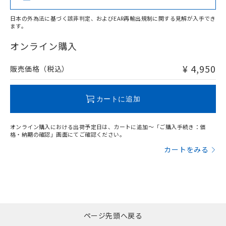
ご相談ください。
適用除外項目は除く。
この製品の規格認証/適合状況ページへ
Pb
Hg
Cd
Cr(VI)
ル、化学兵器、生物兵器またはその他
－
在庫なし(最新の在庫状況につ
オムロン制御機器販売店や当社販売拠
フタル酸エステル類の４物質については閾値を超える意
その他の認証はこちらのページからご検索ください
日本の外為法に基づく該非判定、およびEAR再輸出規制に関する見解が入手でき
武器並びにこれらの製造装置等に一切
いては、お客様のお取引先、ま
図的な使用がないことを確認しています。
点は「
販売ネットワーク
」をご確認
ます。
※2 環境保護使用期限
使用いたしません。
たはお客様担当のオムロン制御
ください。
X
O
O
O
当社は、貴社製品を第三者に販売する
機器販売店・当社販売員にご確
在庫状況および標準価格結果を当社の
オンライン購入
※2 対応予定月
「ｅ」：有害物質（10物質）のすべてが基
場合は、上記1、2および3の内容を当
認ください)
事前の承諾なく第三者に漏洩または開
準値以下であることを示します。
該第三者に通知します。また当社は、
示しないようお願いします。
¥ 4,950
販売価格（税込）
部品在庫の切り替え状況などにより、予定
「10」：通常の使用状況下において有害物
"対応済み"や非含有の記載がされた商品であっても、流通
販売先および販売に係わる関係者が違
マイパーツ機能（部品リスト作成サー
空
受注生産機種、また在庫状況の
月が前後することがあります。
質が外部に漏えいし、環境に深刻な影響を
在庫等で未対応品が混在する可能性があります。
法に輸出するおそれがある場合は、取
ビス）をご利用いただくには、I-Web
白
情報を公開していない機種
及ぼさない年数を意味します。
非含有品が必要な際は、弊社営業部門もしくは販売店へお
り引きをいたしません。
メンバーズにご登録されている必要が
カートに追加
「－」：未確認です。当社販売部門へお問
問い合わせください。
あります。
い合わせください。
お客様が当ウェブサイト上で当社にご
※3 非含有証明書ダウンロード
オンライン購入における出荷予定日は、カートに追加～「ご購入手続き：価
登録された部品リストについて、当社
この製品のRoHS/REACH対応状況ページへ
格・納期の確認」画面にてご確認ください。
および当社の共同利用者が、当社の製
下記の非含有証明書をダウンロードするこ
カートをみる
品・サービスに関するお客様との取
とができます。
合意する
キャンセル
引・商談に必要な範囲で利用すること
をご了承ください。
EU RoHS指令（10物質）の非含有証明書
※当社の共同利用者とは、
"個人情報
51物質の非含有証明書（当社基準）
の共同利用に関して"
の「1.共同利
※本証明書は発行日時点で非含有を証明す
用者の範囲」に記載されている法人を
るもので、過去に遡って非含有を証明する
指します。
ページ先頭へ戻る
ものではありません。