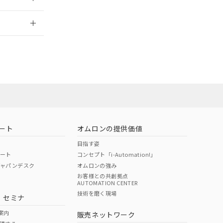
さい。
合は、取り引きをい
ないようお願いしま
のオムロン制御
2026/7/29
バーズにご登録され
及ぼさない年数を意
び当社の共同利用者
ることをご了承くだ
範囲」に記載されて
のではありません。
荷製品に未対応品が
ート
オムロンの提供価値
目指す姿
22年1月12日よ
ポート
コンセプト「i-Automation!」
ジャパンデスク
オムロンの強み
お客様との共創拠点
AUTOMATION CENTER
DIBP
BBP
DEHP
環境保護
技術を磨く現場
・セミナ
状況ページへ
使用期限
検索ください
案内
販売ネットワーク