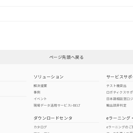
機器販売店や当社販売拠点は「
販売ネットワーク
」をご確認くだ
販売先および販売に係わる関係者が違法に輸出するおそれがある場
用期限
び標準価格結果を当社の事前の承諾なく第三者に漏洩または開示し
え状況などにより、予定月が前後することがあります。
(最新の在庫状況については、お客様のお取引先、またはお客様担当
情報更新：
（10物質）のすべてが基準値以下であることを示します。
店・当社販売員にご確認ください)
能（部品リスト作成サービス）をご利用いただくには、I-Webメン
使用状況下において有害物質が外部に漏えいし、環境に深刻な影響を
あります。
CCC認証
電波法
機種、また在庫状況の情報を公開していない機種
ェブサイト上で当社にご登録された部品リストについて、当社およ
書ダウンロード
す。当社販売部門へお問い合わせください。
品・サービスに関するお客様との取引・商談に必要な範囲で利用す
合意する
キャンセル
N/A
N/A
非含有証明書
※3
書をダウンロードすることができます。
利用者とは、
"個人情報の共同利用に関して"
の「1.共同利用者の
します。
ページ先頭へ戻る
10物質）の非含有証明書
ダウンロードはこちら
明書（当社基準）
型式承認
NK型式承認
ABS型式承認
日時点で非含有を証明するもので、過去に遡って非含有を証明するも
韓国
（日本
（アメリカ
令のフタル酸エステル類４物質の対応では、対応完了までの期間は出
ソリューション
サービスサポ
舶規格）
船舶規格）
船舶規格）
備考欄に対応日を記載しておりました。
解決提案
テスト機貸出
品への在庫切替を完了していることから、特段のことがない限り、20
事例
ロボティクスサ
す。
No
No
イベント
日本語相談窓口
現場データ活用サービスi-BELT
輸出該非判定
I)
PBBs
PBDEs
DBP
ダウンロードセンタ
eラーニング
この製品の規格認証/適合
その他の認証はこちらのページからご
カタログ
eラーニングのご