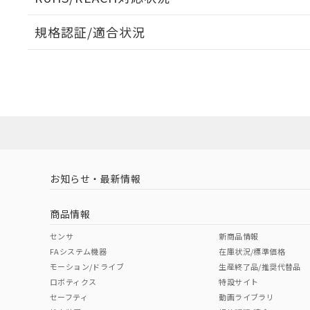
オムロン制御
また当社は、
※2 環境保護使
在庫状況およ
部品在庫の切り替
たしません。
－
在庫なし
規格認証/適合状況
す。
「ｅ」：有害物質
機器販売
マイパーツ機
「10」：通常の
EU RoHS
注意事項・凡例
ている必要が
味します。
UL認証
CSA認証
CEマーキング
空
受注生産
お客様が当ウ
※3 非含有証明
「－」：未確認で
白
が、当社の製
No
No
N/A
対応状況
対応予定月
※1
※2
さい。
下記の非含有証明
※当社の共同
いる法人を指
EU RoHS指令（
対応済み
51物質の非含有証
LR型式承認
DNV型式承認
BV型式承認
KR
※本証明書は発行
（イギリス
（ノルウェー
（フランス
（
また、RoHS指
お知らせ・最新情報
中国 RoHS
注意事項・凡例
船舶規格）
船舶規格）
船舶規格）
船
混在することから
既に当社にて対応
商品情報
り割愛しておりま
No
No
No
No
中国 RoHS表
※1 ※2
センサ
新商品情報
FAシステム機器
在庫状況/標準価格
Pb
Hg
Cd
Cr(V
モーション/ドライブ
生産終了品/推奨代替品
ロボティクス
特設サイト
セーフティ
動画ライブラリ