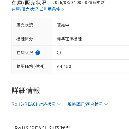
在庫/販売状況
2026/08/07 00:00 情報更新
在庫/販売状況 ご利用条件
※1 対応状況
販売状況
販売中
対応済み：EU
機種区分
標準在庫機種
対応予定：EU R
対応予定なし：EU
調査・確認中：EU
ご利用条件
在庫状況
〇
非該当品：ライセ
※1 中国RoHS
仕入先様の事情に
標準価格(税別)
¥ 4,450
があります。
以下の条件をお読
「○」：最大均質
「×」：最大均質
本サービスは
当社は、これ
*EU RoHS指令（10物
「－」：未確認で
鉛(Pb) 1000ppm以下、
くものです。
う）を輸出ま
詳細情報
記
説明
六価クロム(Cr(Ⅵ)) 1
当社制御機器
などの必要な
フタル酸ビス(2-エチルヘ
号
*中国RoHS10物質の基準値 
ル（DBP） 1000ppm
在庫状況およ
当社は規制貨
Pb(鉛) :1000ppm、 Hg
但し、RoHS指令で産
RoHS/REACH対応状況
規格認証/適合状況
のであり、閲
ます。
Cr(Ⅵ)(六価クロム) : 
フタル酸エステル類の４
○
一定数以
DBP(フタル酸ジブチル) :
い。
当社は貴社製
DEHP(フタル酸ビス(2-エ
正式な納期状
置等に一切使
当社販売員に
※2 対応予定月
△
一定数に
当社は、貴社
RoHS/REACH対応状況