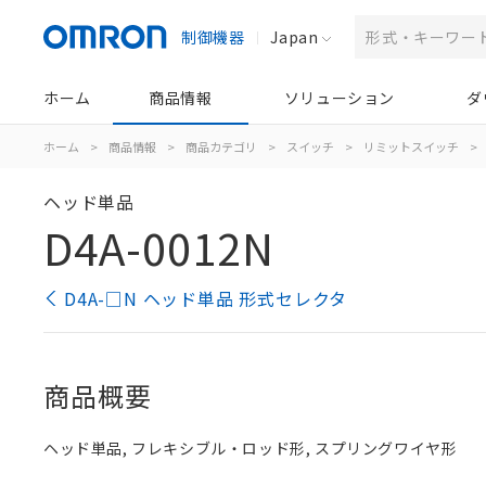
制御機器
Japan
ホーム
商品情報
ソリューション
ダ
ホーム
>
商品情報
>
商品カテゴリ
>
スイッチ
>
リミットスイッチ
>
ヘッド単品
D4A-0012N
D4A-□N ヘッド単品 形式セレクタ
商品概要
ヘッド単品, フレキシブル・ロッド形, スプリングワイヤ形