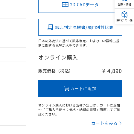
2D CADデータ
在庫・価格
無料テスト機
該非判定見解書/項目別対比表
。
商品です。
日本の外為法に基づく該非判定、およびEAR再輸出規
制に関する見解が入手できます。
定はありません。
商品です。
オンライン購入
を得ず変更すること
¥ 4,890
販売価格（税込）
を提供させていただ
規制貨物等」とい
カートに追加
引許可)を取得する
BDE) 1000ppm以下、
をご了承ください。
0ppm以下、フタル酸ジブチ
基づき作成されるも
う必要な手段を講じ
オンライン購入における出荷予定日は、カートに追加
ことをご了承くださ
～「ご購入手続き：価格・納期の確認」画面にてご確
) : 1000ppm、
認ください。
 1000ppm、
びにこれらの製造装
ン制御機器販売店・
カートをみる
三者に通知します。