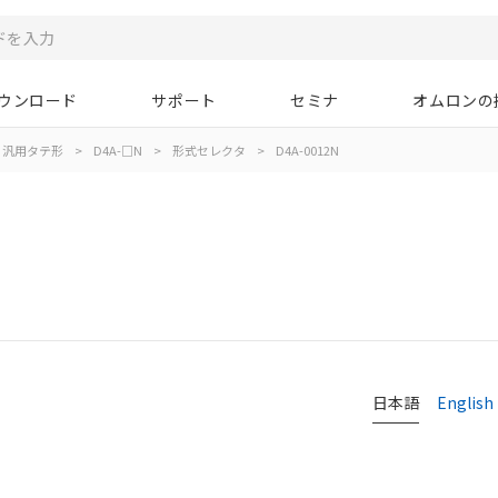
ウンロード
サポート
セミナ
オムロンの
汎用タテ形
>
D4A-□N
>
形式セレクタ
>
D4A-0012N
日本語
English