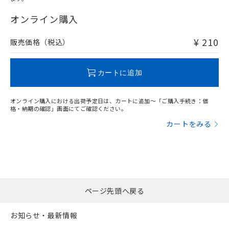
"対応済み"や非含有の記載がされた商品であっても、流通
在庫等で未対応品が混在する可能性があります。
オンライン購入
非含有品が必要な際は、弊社営業部門もしくは販売店へお
問い合わせください。
¥ 210
販売価格（税込）
この製品のRoHS/REACH対応状況ページへ
カートに追加
オンライン購入における出荷予定日は、カートに追加～「ご購入手続き：価
格・納期の確認」画面にてご確認ください。
カートをみる
ページ先頭へ戻る
お知らせ・最新情報