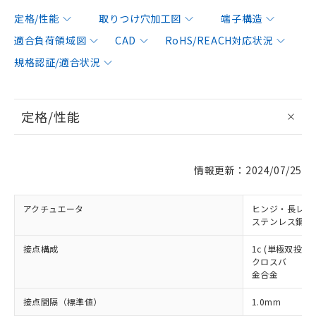
定格/性能
取りつけ穴加工図
端子構造
適合負荷領域図
CAD
RoHS/REACH対応状況
規格認証/適合状況
定格/性能
情報更新：2024/07/25
アクチュエータ
ヒンジ・長レバ
ステンレス鋼レ
接点構成
1c (単極双投形)
クロスバ
金合金
接点間隔（標準値）
1.0mm