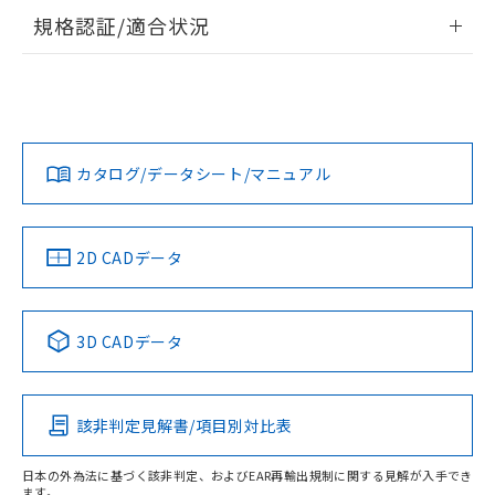
物質の対応では、対応完了までの期間は出
情報更新：2026/7/29
規格認証/適合状況
荷製品に未対応品が混在することから備考
欄に対応日を記載しておりました。
ログイン/会員登録
EU RoHS
注意事項・凡例
D3V-013-1C23についての規格認証/適合状況については、
既に当社にて対応品への在庫切替を完了
「カスタマーサポートセンタ お客様相談室」または貴社担当
していることから、特段のことがない限
オムロン営業員または販売店にお問い合わせください。
り、2022年1月12日より割愛しておりま
対応状況
対応予定月
※1
※2
ダウンロードデータをご利用いただく前に、以下を必ずお読
す。
みください。
お問い合わせ
カタログ/データシート/マニュアル
対応済み
ソフトウェアの使用条件
中国 RoHS
注意事項・凡例
2D CADデータ
中国 RoHS表
※1 ※2
3D CADデータ
Pb
Hg
Cd
Cr(VI)
該非判定見解書/項目別対比表
O
O
O
O
日本の外為法に基づく該非判定、およびEAR再輸出規制に関する見解が入手でき
ます。