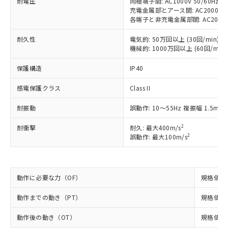
耐電圧
同極端子間: AC1000V 50/60Hz 1
対応予定なし：EU RoHS指令（10物質）の
充電金属部とアース間: AC2000V 50
以下の条件をお読みいただき、同意のうえ
非含有に非対応の商品で、対応品を出す予
各端子と非充電金属部間: AC2000V 5
ご利用ください。
定はありません。
耐久性
調査・確認中：EU RoHS指令（10物質）の
電気的: 50万回以上 (30回/min)
本サービスは、当社制御機器事業取扱
※1 中国RoHS○×表
機械的: 1000万回以上 (60回/min)
非含有の対応状況を調査中または確認中の
商品の当社在庫状況および標準価格
商品です。
(税抜)を提供させていただくもので
保護構造
IP40
「○」：最大均質材料含有率が中国RoHSの
非該当品：ライセンス料など無形物で、有
す。
基準値以下であることを示します。
害物質有無と関係のない商品です。
当社制御機器事業取扱商品の中には、
感電保護クラス
Class II
「×」：最大均質材料含有率が中国RoHSの
仕入先様の事情により、非含有部品として
本サービスの対象外となる商品もある
基準値を超えていることを示します。
いたものが、含有品と判明した場合などや
当社は、これら貴社製品のうち、外国
耐振動
誤動作: 10～55Hz 複振幅 1.5mm
ことをご了承ください。
「－」：未確認です。当社販売部門へお問
むを得ず変更することがあります。
為替および外国貿易法に定める商品
在庫状況および標準価格照会結果は、
い合わせください。
（以下｢規制貨物等」という）を輸出
2
耐衝撃
耐久: 最大400m/s
記載している更新日時点での社内デー
*EU RoHS指令（10物質）：
2
誤動作: 最大100m/s
または国外への提供する場合は、日本
記
タに基づき作成されるものであり、閲
説明
鉛(Pb) 1000ppm以下、 水銀(Hg) 1000ppm以下、 カド
*中国RoHS10物質の基準値 (GB/T26572)：
国政府の輸出許可(または役務取引許
号
覧された時点での実際の在庫および標
ミウム(Cd) 100ppm以下、
Pb(鉛) :1000ppm、 Hg(水銀) : 1000ppm、 Cd(カドミウ
可)を取得するなどの必要な手続きを
六価クロム(Cr(Ⅵ)) 1000ppm以下、ポリ臭化ビフェニル
ム) : 100ppm、
準価格とは異なる場合があることをご
類(PBB) 1000ppm以下、ポリ臭化ジフェニルエーテル類
Cr(Ⅵ)(六価クロム) : 1000ppm、 PBBs(ポリ臭化ビフェ
とります。
了承ください。
(PBDE) 1000ppm以下、フタル酸ビス(2-エチルヘキシ
○
一定数以上の在庫あり
ニル類) : 1000ppm、 PBDEs(ポリ臭化ジフェニルエーテ
動作に必要な力（OF）
規格値 最
当社は規制貨物を破棄する場合は、完
ル) (DEHP)(別名：DOP) 1000ppm以下、フタル酸ブチ
正式な納期状況および標準価格はお客
ル類) : 1000ppm、
ルベンジル（BBP） 1000ppm以下、フタル酸ジブチル
全に破砕するなど、違法に輸出されな
DBP(フタル酸ジブチル) : 1000ppm、 DIBP(フタル酸ジ
様のお取引先、またはお客様担当のオ
動作までの動き（PT）
（DBP） 1000ppm以下、フタル酸ジイソブチル
規格値 最
イソブチル) : 1000ppm、 BBP(フタル酸ブチルベンジ
△
一定数には満たないが在庫あり
いよう必要な手段を講じます。
ムロン制御機器販売店・当社販売員に
(DIBP) 1000ppm以下
ル) : 1000ppm、
当社は貴社製品を、核兵器、ミサイ
但し、RoHS指令で産業用監視および制御機器に対する
DEHP(フタル酸ビス(2-エチルヘキシル)) : 1000ppm
ご相談ください。
動作後の動き（OT）
規格値 最
適用除外項目は除く。
ル、化学兵器、生物兵器またはその他
－
在庫なし(最新の在庫状況につ
オムロン制御機器販売店や当社販売拠
フタル酸エステル類の４物質については閾値を超える意