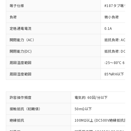
端子仕様
#187タブ端子
負荷
微小負荷
定格通電電流
0.1A
開閉能力（AC）
抵抗負荷: AC125
開閉能力(DC)
抵抗負荷: DC30V
周囲温度範囲
-25～80℃ 60
周囲湿度範囲
85%RH以下 5
※1 対応状況
許容操作頻度
電気的: 60回/分以下
対応済み：EU RoHS指令（10物質）の
非含有に対応した製品が提供可能な商品で
接触抵抗（初期値）
50mΩ以下
す。
対応予定：EU RoHS指令（10物質）の非含
絶縁抵抗
100MΩ以上 (DC500V絶縁抵抗計に
ご利用条件
有に対応した製品に切り替える予定のある
商品です。