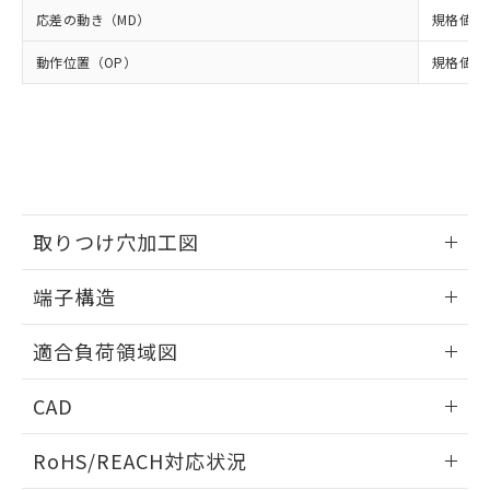
武器並びにこれらの製造装置等に一切
いては、お客様のお取引先、ま
図的な使用がないことを確認しています。
点は「
販売ネットワーク
」をご確認
応差の動き（MD）
規格値 最
※2 環境保護使用期限
使用いたしません。
たはお客様担当のオムロン制御
ください。
当社は、貴社製品を第三者に販売する
機器販売店・当社販売員にご確
動作位置（OP）
規格値 12
在庫状況および標準価格結果を当社の
※2 対応予定月
「ｅ」：有害物質（10物質）のすべてが基
場合は、上記1、2および3の内容を当
認ください)
事前の承諾なく第三者に漏洩または開
準値以下であることを示します。
該第三者に通知します。また当社は、
示しないようお願いします。
部品在庫の切り替え状況などにより、予定
「10」：通常の使用状況下において有害物
販売先および販売に係わる関係者が違
マイパーツ機能（部品リスト作成サー
空
受注生産機種、また在庫状況の
月が前後することがあります。
質が外部に漏えいし、環境に深刻な影響を
法に輸出するおそれがある場合は、取
ビス）をご利用いただくには、I-Web
白
情報を公開していない機種
及ぼさない年数を意味します。
り引きをいたしません。
メンバーズにご登録されている必要が
「－」：未確認です。当社販売部門へお問
あります。
い合わせください。
お客様が当ウェブサイト上で当社にご
取りつけ穴加工図
※3 非含有証明書ダウンロード
登録された部品リストについて、当社
および当社の共同利用者が、当社の製
情報更新：2024/07/25
下記の非含有証明書をダウンロードするこ
端子構造
品・サービスに関するお客様との取
とができます。
合意する
キャンセル
引・商談に必要な範囲で利用すること
ねじ取りつけ穴加工図
情報更新：2024/07/25
をご了承ください。
適合負荷領域図
EU RoHS指令（10物質）の非含有証明書
※当社の共同利用者とは、
"個人情報
51物質の非含有証明書（当社基準）
の共同利用に関して"
の「1.共同利
情報更新：2024/07/25
※本証明書は発行日時点で非含有を証明す
CAD
用者の範囲」に記載されている法人を
るもので、過去に遡って非含有を証明する
指します。
ログイン/会員登録いただくと、CADデータをダウンロー
ものではありません。
RoHS/REACH対応状況
ドすることができます。
また、RoHS指令のフタル酸エステル類４