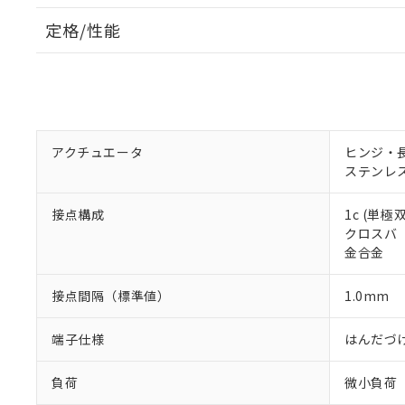
定格/性能
アクチュエータ
ヒンジ・
ステンレ
接点構成
1c (単極
クロスバ
金合金
接点間隔（標準値）
1.0mm
端子仕様
はんだづ
負荷
微小負荷