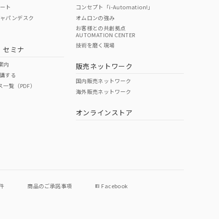
ポート
コンセプト「i-Automation!」
ジャパンデスク
オムロンの強み
お客様との共創拠点
AUTOMATION CENTER
DIBP
BBP
DEHP
環境保護
技術を磨く現場
・セミナ
使用期限
案内
販売ネットワーク
講する
O
O
O
e
国内販売ネットワーク
ス一覧（PDF）
海外販売ネットワーク
オンラインストア
状況ページへ
件
商品のご承諾事項
Facebook