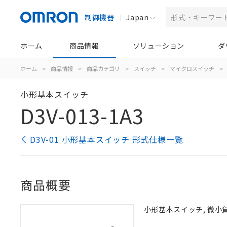
制御機器
Japan
ホーム
商品情報
ソリューション
ダ
ホーム
>
商品情報
>
商品カテゴリ
>
スイッチ
>
マイクロスイッチ
>
小形基本スイッチ
D3V-013-1A3
D3V-01 小形基本スイッチ 形式仕様一覧
商品概要
小形基本スイッチ, 微小負荷