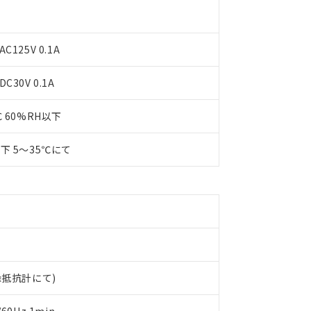
C125V 0.1A
C30V 0.1A
℃ 60%RH以下
 RoHS指令（10物質）の非含有に対応した製品が提供可能な商品です
oHS指令（10物質）の非含有に対応した製品に切り替える予定のある
以下 5～35℃にて
 RoHS指令（10物質）の非含有に非対応の商品で、対応品を出す予
 RoHS指令（10物質）の非含有の対応状況を調査中または確認中の
ンス料など無形物で、有害物質有無と関係のない商品です。
○×表
より、非含有部品としていたものが、含有品と判明した場合などやむ
みいただき、同意のうえご利用ください。
材料含有率が中国RoHSの基準値以下であることを示します。
材料含有率が中国RoHSの基準値を超えていることを示します。
、当社制御機器事業取扱商品の当社在庫状況および標準価格(税抜)
ら貴社製品のうち、外国為替および外国貿易法に定める商品（以下｢
質）：
す。当社販売部門へお問い合わせください。
 水銀(Hg) 1000ppm以下、 カドミウム(Cd) 100ppm以下、
たは国外への提供する場合は、日本国政府の輸出許可(または役務取
000ppm以下、ポリ臭化ビフェニル類(PBB) 1000ppm以下、ポリ臭化ジフェニルエーテル類(P
事業取扱商品の中には、本サービスの対象外となる商品もあること
絶縁抵抗計にて)
手続きをとります。
キシル) (DEHP)(別名：DOP) 1000ppm以下、フタル酸ブチルベンジル（BBP） 100
(GB/T26572)：
以下、フタル酸ジイソブチル (DIBP) 1000ppm以下
び標準価格照会結果は、記載している更新日時点での社内データに
物を破棄する場合は、完全に破砕するなど、違法に輸出されないよ
(水銀) : 1000ppm、 Cd(カドミウム) : 100ppm、
業用監視および制御機器に対する適用除外項目は除く。
覧された時点での実際の在庫および標準価格とは異なる場合がある
1000ppm、 PBBs(ポリ臭化ビフェニル類) : 1000ppm、 PBDEs(ポリ臭化ジフェニルエーテル類
物質については閾値を超える意図的な使用がないことを確認しています。