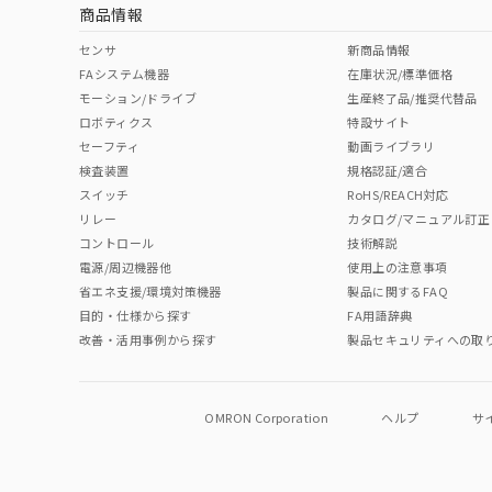
商品情報
中国 RoHS表
※1 ※2
センサ
新商品情報
FAシステム機器
在庫状況/標準価格
Pb
Hg
Cd
Cr(V
モーション/ドライブ
生産終了品/推奨代替品
ロボティクス
特設サイト
セーフティ
動画ライブラリ
検査装置
規格認証/適合
O
O
O
O
スイッチ
RoHS/REACH対応
リレー
カタログ/マニュアル訂正
コントロール
技術解説
"対応済み"や非含有の記載がされた商品であっても、流通
電源/周辺機器他
使用上の注意事項
非含有品が必要な際は、弊社営業部門もしくは販売店へお
省エネ支援/環境対策機器
製品に関するFAQ
目的・仕様から探す
FA用語辞典
改善・活用事例から探す
製品セキュリティへの取
OMRON Corporation
ヘルプ
サ