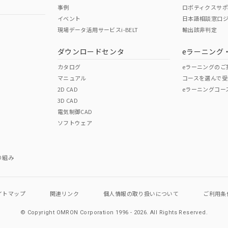
事例
ロボティクスサ
イベント
日本語相談窓口
現場データ活用サービスi-BELT
輸出該非判定
I)
PBBs
PBDEs
DBP
ダウンロードセンタ
eラーニング
カタログ
eラーニングのご
マニュアル
コースを選んで受
O
O
O
2D CAD
eラーニングコー
3D CAD
電気制御CAD
在庫等で未対応品が混在する可能性があります。
ソフトウェア
問い合わせください。
この製品のRoHS/REACH対応
り組み
イトマップ
関連リンク
個人情報の
取り扱いについて
ご利用条
© Copyright OMRON Corporation 1996 - 2026.
All Rights Reserved.