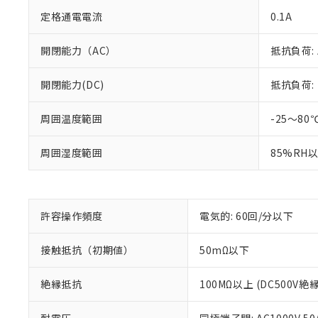
定格通電電流
0.1A
開閉能力（AC）
抵抗負荷: A
開閉能力(DC)
抵抗負荷: D
※1 対応状況
周囲温度範囲
-25～80
対応済み：EU
対応予定：EU R
周囲湿度範囲
85%RH
対応予定なし：EU
調査・確認中：EU
ご利用条件
非該当品：ライセ
※1 中国RoHS
仕入先様の事情に
許容操作頻度
電気的: 60回/分以下
があります。
以下の条件をお読
「○」：最大均質
「×」：最大均質
接触抵抗（初期値）
50mΩ以下
本サービスは
当社は、これ
*EU RoHS指令（10物
「－」：未確認で
鉛(Pb) 1000ppm以下、
くものです。
う）を輸出ま
記
説明
六価クロム(Cr(Ⅵ)) 1
当社制御機器
絶縁抵抗
100MΩ以上 (DC500V
などの必要な
フタル酸ビス(2-エチルヘ
号
*中国RoHS10物質の基準値 
ル（DBP） 1000ppm
在庫状況およ
当社は規制貨
Pb(鉛) :1000ppm、 Hg
但し、RoHS指令で産
のであり、閲
ます。
Cr(Ⅵ)(六価クロム) : 
フタル酸エステル類の４