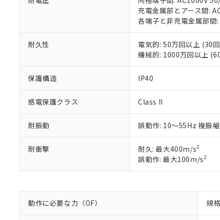
耐電圧
同極端子間: AC1000V 50/
○
一定数以
DBP(フタル酸ジブチル) :
い。
当社は貴社製
充電金属部とアース間: AC20
DEHP(フタル酸ビス(2-エ
正式な納期状
置等に一切使
各端子と非充電金属部間: AC2
当社販売員に
※2 対応予定月
△
一定数に
当社は、貴社
オムロン制御
また当社は、
※2 環境保護使
耐久性
電気的: 50万回以上 (30回
在庫状況およ
部品在庫の切り替
たしません。
－
在庫なし
機械的: 1000万回以上 (60
す。
「ｅ」：有害物質
機器販売
マイパーツ機
「10」：通常の
保護構造
IP40
ている必要が
味します。
空
受注生産
お客様が当ウ
※3 非含有証明
「－」：未確認で
白
が、当社の製
感電保護クラス
Class II
さい。
下記の非含有証明
※当社の共同
耐振動
誤動作: 10～55Hz 複振幅
いる法人を指
EU RoHS指令（
51物質の非含有証
2
耐衝撃
耐久: 最大400m/s
※本証明書は発行
2
誤動作: 最大100m/s
また、RoHS指
混在することから
既に当社にて対応
り割愛しておりま
動作に必要な力（OF）
規格