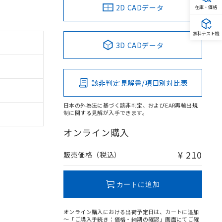
2D CADデータ
在庫・価格
無料テスト機
3D CADデータ
該非判定見解書/項目別対比表
日本の外為法に基づく該非判定、およびEAR再輸出規
制に関する見解が入手できます。
オンライン購入
¥ 210
販売価格（税込）
カートに追加
オンライン購入における出荷予定日は、カートに追加
～「ご購入手続き：価格・納期の確認」画面にてご確