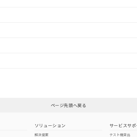
情報更新：2
情報更新：2
ードすることができます。
情報更新：
ログイン/会員登録
、「カスタマーサポートセンタ お客様相談室」または貴社担当オムロン営
みください。
非含有証明書
※3
ページ先頭へ戻る
ダウンロードはこちら
ソリューション
サービスサポ
解決提案
テスト機貸出