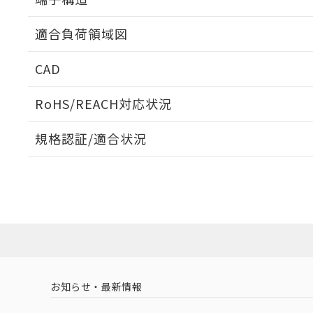
ねじ取りつけ穴加工図
適合負荷領域図
CAD
ログイン/会員登録いただくと、CADデータをダウンロ
RoHS/REACH対応状況
規格認証/適合状況
EU RoHS
注意事項・凡例
D3V-013-1A3についての規格認証/適合状況については
売店にお問い合わせください。
ダウンロードデータをご利用いただく前に、以下を必ずお読
対応状況
対応予定月
※1
※2
ソフトウェアの使用条件
対応済み
お知らせ・最新情報
中国 RoHS
注意事項・凡例