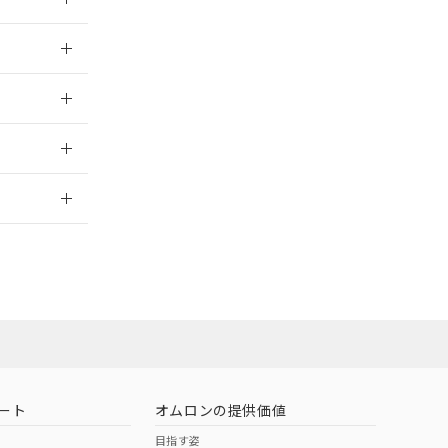
024/07/25
024/07/25
2026/7/29
業員または販
お問い合わせ
ート
オムロンの提供価値
目指す姿