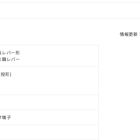
情報更新：2
長レバー形
ス鋼レバー
双投形)
け端子