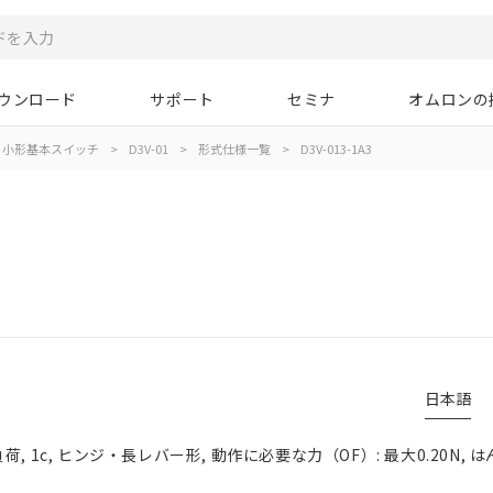
ウンロード
サポート
セミナ
オムロンの
小形基本スイッチ
>
D3V-01
>
形式仕様一覧
>
D3V-013-1A3
日本語
, 1c, ヒンジ・長レバー形, 動作に必要な力（OF）: 最大0.20N,