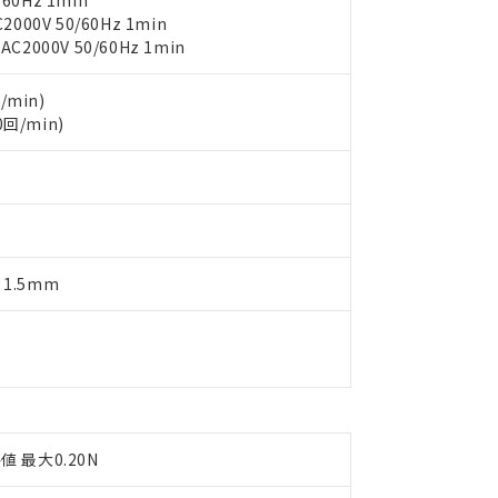
60Hz 1min
上の在庫あり
 1000ppm、 DIBP(フタル酸ジイソブチル) : 1000ppm、 BBP(フタル酸ブチルベンジル) :
品を、核兵器、ミサイル、化学兵器、生物兵器またはその他武器並
00V 50/60Hz 1min
チルヘキシル)) : 1000ppm
況および標準価格はお客様のお取引先、またはお客様担当のオムロ
用いたしません。
000V 50/60Hz 1min
ご相談ください。
は満たないが在庫あり
製品を第三者に販売する場合は、上記1、2および3の内容を当該第
機器販売店や当社販売拠点は「
販売ネットワーク
」をご確認くだ
販売先および販売に係わる関係者が違法に輸出するおそれがある場
用期限
/min)
び標準価格結果を当社の事前の承諾なく第三者に漏洩または開示し
え状況などにより、予定月が前後することがあります。
(最新の在庫状況については、お客様のお取引先、またはお客様担当
回/min)
（10物質）のすべてが基準値以下であることを示します。
店・当社販売員にご確認ください)
能（部品リスト作成サービス）をご利用いただくには、I-Webメン
使用状況下において有害物質が外部に漏えいし、環境に深刻な影響を
あります。
機種、また在庫状況の情報を公開していない機種
ェブサイト上で当社にご登録された部品リストについて、当社およ
書ダウンロード
す。当社販売部門へお問い合わせください。
品・サービスに関するお客様との取引・商談に必要な範囲で利用す
合意する
キャンセル
書をダウンロードすることができます。
利用者とは、
"個人情報の共同利用に関して"
の「1.共同利用者の
 1.5mm
します。
10物質）の非含有証明書
明書（当社基準）
日時点で非含有を証明するもので、過去に遡って非含有を証明するも
令のフタル酸エステル類４物質の対応では、対応完了までの期間は出
備考欄に対応日を記載しておりました。
品への在庫切替を完了していることから、特段のことがない限り、20
す。
値 最大0.20N