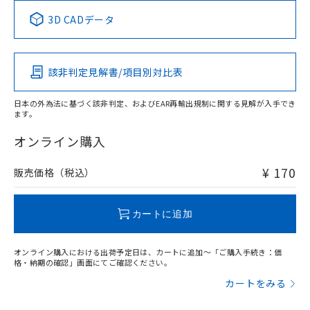
中国 RoHS表
※1 ※2
3D CADデータ
Pb
Hg
Cd
Cr(VI)
該非判定見解書/項目別対比表
O
O
O
O
日本の外為法に基づく該非判定、およびEAR再輸出規制に関する見解が入手でき
ます。
"対応済み"や非含有の記載がされた商品であっても、流通
在庫等で未対応品が混在する可能性があります。
オンライン購入
非含有品が必要な際は、弊社営業部門もしくは販売店へお
問い合わせください。
¥ 170
販売価格（税込）
この製品のRoHS/REACH対応状況ページへ
カートに追加
オンライン購入における出荷予定日は、カートに追加～「ご購入手続き：価
格・納期の確認」画面にてご確認ください。
カートをみる