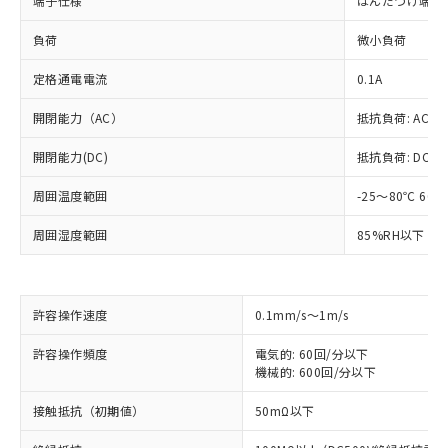
端子仕様
はんだづけ端子
負荷
微小負荷
定格通電電流
0.1A
開閉能力（AC）
抵抗負荷: AC125
開閉能力(DC)
抵抗負荷: DC30V
周囲温度範囲
-25～80℃ 60
周囲湿度範囲
85%RH以下 5
許容操作速度
0.1mm/s～1m/s
許容操作頻度
電気的: 60回/分以下
機械的: 600回/分以下
※1 対応状況
接触抵抗（初期値）
50mΩ以下
対応済み：EU RoHS指令（10物質）の
非含有に対応した製品が提供可能な商品で