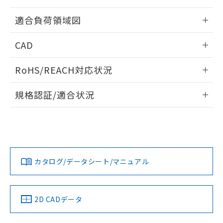
※本証明書は発行日時点で非含有を証明す
用者の範囲」に記載されている法人を
ねじ取りつけ穴加工図
るもので、過去に遡って非含有を証明する
情報更新：2024/07/25
指します。
適合負荷領域図
ものではありません。
また、RoHS指令のフタル酸エステル類４
情報更新：2024/07/25
物質の対応では、対応完了までの期間は出
CAD
荷製品に未対応品が混在することから備考
ログイン/会員登録いただくと、CADデータをダウンロー
欄に対応日を記載しておりました。
RoHS/REACH対応状況
ドすることができます。
既に当社にて対応品への在庫切替を完了
していることから、特段のことがない限
情報更新：2026/7/29
規格認証/適合状況
り、2022年1月12日より割愛しておりま
す。
ログイン/会員登録
EU RoHS
注意事項・凡例
D3V-01-1A3についての規格認証/適合状況については、「カ
スタマーサポートセンタ お客様相談室」または貴社担当オム
ロン営業員または販売店にお問い合わせください。
対応状況
対応予定月
※1
※2
ダウンロードデータをご利用いただく前に、以下を必ずお読
みください。
お問い合わせ
カタログ/データシート/マニュアル
対応済み
ソフトウェアの使用条件
中国 RoHS
注意事項・凡例
2D CADデータ