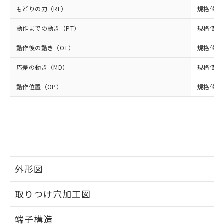
ルベンジル（BBP） 1000ppm以下、フタル酸ジブチル
全に破砕するなど、違法に輸出されな
DBP(フタル酸ジブチル) : 1000ppm、 DIBP(フタル酸ジ
様のお取引先、またはお客様担当のオ
もどりの力（RF）
規格値 最
（DBP） 1000ppm以下、フタル酸ジイソブチル
イソブチル) : 1000ppm、 BBP(フタル酸ブチルベンジ
△
一定数には満たないが在庫あり
いよう必要な手段を講じます。
ムロン制御機器販売店・当社販売員に
(DIBP) 1000ppm以下
ル) : 1000ppm、
当社は貴社製品を、核兵器、ミサイ
但し、RoHS指令で産業用監視および制御機器に対する
DEHP(フタル酸ビス(2-エチルヘキシル)) : 1000ppm
動作までの動き（PT）
規格値 最
ご相談ください。
適用除外項目は除く。
ル、化学兵器、生物兵器またはその他
－
在庫なし(最新の在庫状況につ
オムロン制御機器販売店や当社販売拠
フタル酸エステル類の４物質については閾値を超える意
武器並びにこれらの製造装置等に一切
動作後の動き（OT）
規格値 最
いては、お客様のお取引先、ま
図的な使用がないことを確認しています。
点は「
販売ネットワーク
」をご確認
※2 環境保護使用期限
使用いたしません。
たはお客様担当のオムロン制御
ください。
応差の動き（MD）
規格値 最
当社は、貴社製品を第三者に販売する
機器販売店・当社販売員にご確
在庫状況および標準価格結果を当社の
※2 対応予定月
「ｅ」：有害物質（10物質）のすべてが基
場合は、上記1、2および3の内容を当
認ください)
事前の承諾なく第三者に漏洩または開
動作位置（OP）
規格値 14
準値以下であることを示します。
該第三者に通知します。また当社は、
示しないようお願いします。
部品在庫の切り替え状況などにより、予定
「10」：通常の使用状況下において有害物
販売先および販売に係わる関係者が違
マイパーツ機能（部品リスト作成サー
空
受注生産機種、また在庫状況の
月が前後することがあります。
質が外部に漏えいし、環境に深刻な影響を
法に輸出するおそれがある場合は、取
ビス）をご利用いただくには、I-Web
白
情報を公開していない機種
及ぼさない年数を意味します。
り引きをいたしません。
メンバーズにご登録されている必要が
「－」：未確認です。当社販売部門へお問
あります。
い合わせください。
お客様が当ウェブサイト上で当社にご
※3 非含有証明書ダウンロード
登録された部品リストについて、当社
および当社の共同利用者が、当社の製
外形図
下記の非含有証明書をダウンロードするこ
品・サービスに関するお客様との取
とができます。
合意する
キャンセル
情報更新：2024/07/25
引・商談に必要な範囲で利用すること
取りつけ穴加工図
をご了承ください。
EU RoHS指令（10物質）の非含有証明書
※当社の共同利用者とは、
"個人情報
情報更新：2024/07/25
51物質の非含有証明書（当社基準）
端子構造
の共同利用に関して"
の「1.共同利