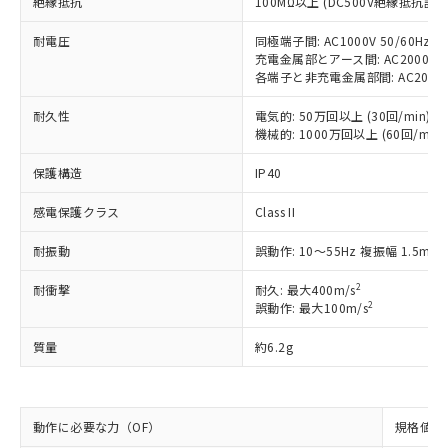
絶縁抵抗
100MΩ以上 (DC500V絶縁抵抗計に
す。
対応予定：EU RoHS指令（10物質）の非含
耐電圧
同極端子間: AC1000V 50/60Hz 1
ご利用条件
有に対応した製品に切り替える予定のある
充電金属部とアース間: AC2000V 50
商品です。
各端子と非充電金属部間: AC2000V 5
対応予定なし：EU RoHS指令（10物質）の
以下の条件をお読みいただき、同意のうえ
耐久性
電気的: 50万回以上 (30回/min)
非含有に非対応の商品で、対応品を出す予
ご利用ください。
機械的: 1000万回以上 (60回/min)
定はありません。
調査・確認中：EU RoHS指令（10物質）の
本サービスは、当社制御機器事業取扱
保護構造
IP40
※1 中国RoHS○×表
非含有の対応状況を調査中または確認中の
商品の当社在庫状況および標準価格
商品です。
感電保護クラス
Class II
(税抜)を提供させていただくもので
「○」：最大均質材料含有率が中国RoHSの
非該当品：ライセンス料など無形物で、有
す。
基準値以下であることを示します。
害物質有無と関係のない商品です。
耐振動
誤動作: 10～55Hz 複振幅 1.5mm
当社制御機器事業取扱商品の中には、
「×」：最大均質材料含有率が中国RoHSの
仕入先様の事情により、非含有部品として
本サービスの対象外となる商品もある
基準値を超えていることを示します。
いたものが、含有品と判明した場合などや
2
耐衝撃
耐久: 最大400m/s
当社は、これら貴社製品のうち、外国
ことをご了承ください。
「－」：未確認です。当社販売部門へお問
2
むを得ず変更することがあります。
誤動作: 最大100m/s
為替および外国貿易法に定める商品
在庫状況および標準価格照会結果は、
い合わせください。
（以下｢規制貨物等」という）を輸出
記載している更新日時点での社内デー
質量
約6.2g
*EU RoHS指令（10物質）：
または国外への提供する場合は、日本
記
タに基づき作成されるものであり、閲
説明
鉛(Pb) 1000ppm以下、 水銀(Hg) 1000ppm以下、 カド
*中国RoHS10物質の基準値 (GB/T26572)：
国政府の輸出許可(または役務取引許
号
覧された時点での実際の在庫および標
ミウム(Cd) 100ppm以下、
Pb(鉛) :1000ppm、 Hg(水銀) : 1000ppm、 Cd(カドミウ
可)を取得するなどの必要な手続きを
六価クロム(Cr(Ⅵ)) 1000ppm以下、ポリ臭化ビフェニル
ム) : 100ppm、
準価格とは異なる場合があることをご
類(PBB) 1000ppm以下、ポリ臭化ジフェニルエーテル類
Cr(Ⅵ)(六価クロム) : 1000ppm、 PBBs(ポリ臭化ビフェ
とります。
了承ください。
(PBDE) 1000ppm以下、フタル酸ビス(2-エチルヘキシ
動作に必要な力（OF）
規格値 最
○
一定数以上の在庫あり
ニル類) : 1000ppm、 PBDEs(ポリ臭化ジフェニルエーテ
当社は規制貨物を破棄する場合は、完
ル) (DEHP)(別名：DOP) 1000ppm以下、フタル酸ブチ
正式な納期状況および標準価格はお客
ル類) : 1000ppm、