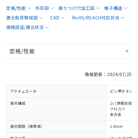
定格/性能
外形図
取りつけ穴加工図
端子構造
適合負荷領域図
CAD
RoHS/REACH対応状況
規格認証/適合状況
定格/性能
情報更新：2024/07/25
アクチュエータ
ピン押ボタン形
接点構成
1c (単極双投形)
クロスバ
金合金
接点間隔（標準値）
1.0mm