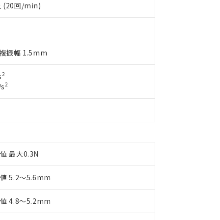
え状況などにより、予定月が前後することがあります。
(最新の在庫状況については、お客様のお取引先、またはお客様担当
(20回/min)
（10物質）のすべてが基準値以下であることを示します。
店・当社販売員にご確認ください)
能（部品リスト作成サービス）をご利用いただくには、I-Webメン
使用状況下において有害物質が外部に漏えいし、環境に深刻な影響を
あります。
機種、また在庫状況の情報を公開していない機種
ェブサイト上で当社にご登録された部品リストについて、当社およ
書ダウンロード
す。当社販売部門へお問い合わせください。
品・サービスに関するお客様との取引・商談に必要な範囲で利用す
 複振幅 1.5mm
合意する
キャンセル
書をダウンロードすることができます。
利用者とは、
"個人情報の共同利用に関して"
の「1.共同利用者の
2
s
します。
10物質）の非含有証明書
2
s
明書（当社基準）
日時点で非含有を証明するもので、過去に遡って非含有を証明するも
令のフタル酸エステル類４物質の対応では、対応完了までの期間は出
備考欄に対応日を記載しておりました。
品への在庫切替を完了していることから、特段のことがない限り、20
す。
値 最大0.3N
値 5.2～5.6mm
値 4.8～5.2mm