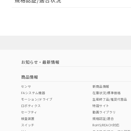
規格認証/適合状況
EU RoHS
注意事項・凡例
D3SH-B0Rについての規格認証/適合状況については、「
店にお問い合わせください。
ダウンロードデータをご利用いただく前に、以下を必ずお読
対応状況
対応予定月
※1
※2
ソフトウェアの使用条件
対応済み
お知らせ・最新情報
中国 RoHS
注意事項・凡例
商品情報
中国 RoHS表
※1 ※2
センサ
新商品情報
FAシステム機器
在庫状況/標準価格
Pb
Hg
Cd
Cr(V
モーション/ドライブ
生産終了品/推奨代替品
ロボティクス
特設サイト
セーフティ
動画ライブラリ
検査装置
規格認証/適合
O
O
O
O
スイッチ
RoHS/REACH対応