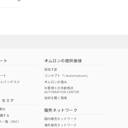
員または販売
お問い合わせ
ート
オムロンの提供価値
目指す姿
ポート
コンセプト「i-Automation!」
ジャパンデスク
オムロンの強み
お客様との共創拠点
AUTOMATION CENTER
DIBP
BBP
DEHP
環境保護
技術を磨く現場
・セミナ
使用期限
案内
販売ネットワーク
講する
O
O
O
e
国内販売ネットワーク
ス一覧（PDF）
海外販売ネットワーク