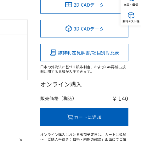
2D CADデータ
在庫・価格
無料テスト機
3D CADデータ
該非判定見解書/項目別対比表
日本の外為法に基づく該非判定、およびEAR再輸出規
制に関する見解が入手できます。
オンライン購入
¥ 140
販売価格（税込）
カートに追加
オンライン購入における出荷予定日は、カートに追加
～「ご購入手続き：価格・納期の確認」画面にてご確