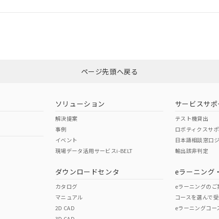
ログイン/会員登録
カスタマーサポートセンタ お客様相談室」または貴社担当オムロン営業
みください。
非含有証明書
※3
ページ先頭へ戻る
ダウンロードはこちら
ソリューション
サービスサポ
解決提案
テスト機貸出
事例
ロボティクスサ
イベント
日本語相談窓口
現場データ活用サービスi-BELT
輸出該非判定
I)
PBBs
PBDEs
DBP
ダウンロードセンタ
eラーニング
カタログ
eラーニングのご
マニュアル
コースを選んで受
O
O
O
2D CAD
eラーニングコー
3D CAD