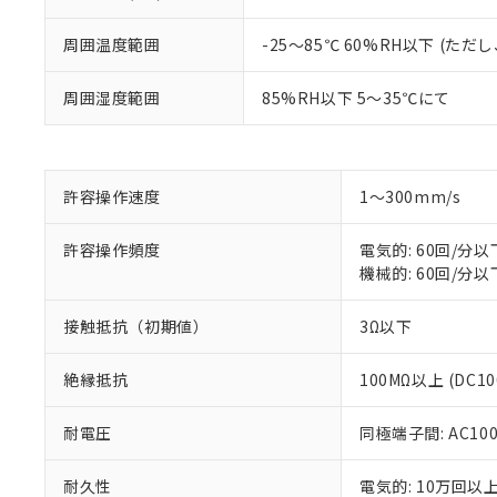
周囲温度範囲
-25～85℃ 60%RH以下 (た
※1 対応状況
周囲湿度範囲
85%RH以下 5～35℃にて
対応済み：EU
対応予定：EU R
対応予定なし：EU
調査・確認中：EU
ご利用条件
非該当品：ライセ
許容操作速度
1～300mm/s
※1 中国RoHS
仕入先様の事情に
があります。
以下の条件をお読
許容操作頻度
電気的: 60回/分以
「○」：最大均質
機械的: 60回/分以
「×」：最大均質
本サービスは
当社は、これ
*EU RoHS指令（10物
「－」：未確認で
鉛(Pb) 1000ppm以下、
くものです。
う）を輸出ま
記
説明
六価クロム(Cr(Ⅵ)) 1
接触抵抗（初期値）
3Ω以下
当社制御機器
などの必要な
フタル酸ビス(2-エチルヘ
号
*中国RoHS10物質の基準値 
ル（DBP） 1000ppm
在庫状況およ
当社は規制貨
Pb(鉛) :1000ppm、 Hg
但し、RoHS指令で産
絶縁抵抗
100MΩ以上 (DC
のであり、閲
ます。
Cr(Ⅵ)(六価クロム) : 
フタル酸エステル類の４
○
一定数以
DBP(フタル酸ジブチル) :
い。
当社は貴社製
DEHP(フタル酸ビス(2-エ
正式な納期状
置等に一切使
耐電圧
同極端子間: AC100V
当社販売員に
※2 対応予定月
△
一定数に
当社は、貴社
オムロン制御
また当社は、
※2 環境保護使
耐久性
電気的: 10万回以上 
在庫状況およ