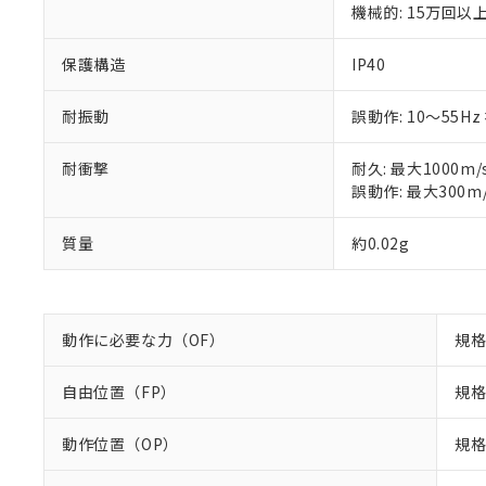
部品在庫の切り替
たしません。
－
在庫なし
機械的: 15万回以上 
す。
「ｅ」：有害物質
機器販売
マイパーツ機
「10」：通常の
保護構造
IP40
ている必要が
味します。
空
受注生産
お客様が当ウ
※3 非含有証明
「－」：未確認で
白
が、当社の製
耐振動
誤動作: 10～55Hz
さい。
下記の非含有証明
※当社の共同
耐衝撃
耐久: 最大1000m/
いる法人を指
EU RoHS指令（
誤動作: 最大300m/
51物質の非含有証
※本証明書は発行
質量
約0.02g
また、RoHS指
混在することから
既に当社にて対応
り割愛しておりま
動作に必要な力（OF）
規格
自由位置（FP）
規格
動作位置（OP）
規格