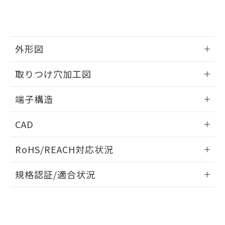
※2 対応予定月
「ｅ」：有害物質（10物質）のすべてが基
場合は、上記1、2および3の内容を当
認ください)
事前の承諾なく第三者に漏洩または開
準値以下であることを示します。
該第三者に通知します。また当社は、
示しないようお願いします。
部品在庫の切り替え状況などにより、予定
「10」：通常の使用状況下において有害物
販売先および販売に係わる関係者が違
マイパーツ機能（部品リスト作成サー
空
受注生産機種、また在庫状況の
月が前後することがあります。
質が外部に漏えいし、環境に深刻な影響を
法に輸出するおそれがある場合は、取
ビス）をご利用いただくには、I-Web
白
情報を公開していない機種
外形図
及ぼさない年数を意味します。
り引きをいたしません。
メンバーズにご登録されている必要が
「－」：未確認です。当社販売部門へお問
あります。
情報更新：2024/07/25
い合わせください。
取りつけ穴加工図
お客様が当ウェブサイト上で当社にご
※3 非含有証明書ダウンロード
登録された部品リストについて、当社
情報更新：2024/07/25
および当社の共同利用者が、当社の製
端子構造
下記の非含有証明書をダウンロードするこ
品・サービスに関するお客様との取
とができます。
合意する
キャンセル
プリント基板加工図
引・商談に必要な範囲で利用すること
情報更新：2024/07/25
CAD
をご了承ください。
EU RoHS指令（10物質）の非含有証明書
※当社の共同利用者とは、
"個人情報
ログイン/会員登録いただくと、CADデータをダウンロー
51物質の非含有証明書（当社基準）
の共同利用に関して"
の「1.共同利
RoHS/REACH対応状況
ドすることができます。
※本証明書は発行日時点で非含有を証明す
用者の範囲」に記載されている法人を
るもので、過去に遡って非含有を証明する
情報更新：2026/7/29
指します。
規格認証/適合状況
ものではありません。
また、RoHS指令のフタル酸エステル類４
ログイン/会員登録
EU RoHS
注意事項・凡例
D3SH-B0Lについての規格認証/適合状況については、「カス
物質の対応では、対応完了までの期間は出
タマーサポートセンタ お客様相談室」または貴社担当オムロ
荷製品に未対応品が混在することから備考
ン営業員または販売店にお問い合わせください。
欄に対応日を記載しておりました。
対応状況
対応予定月
※1
※2