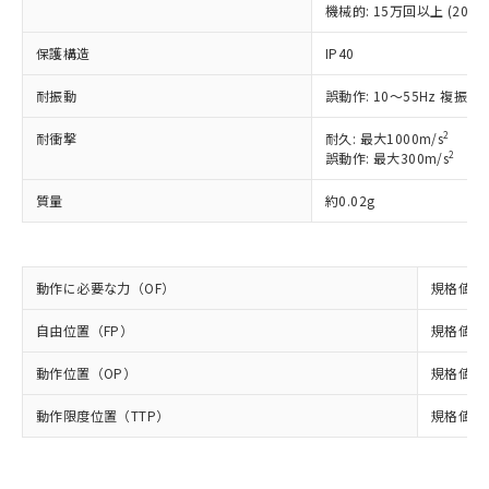
機械的: 15万回以上 (20回/
調査・確認中：EU RoHS指令（10物質）の
本サービスは、当社制御機器事業取扱
※1 中国RoHS○×表
非含有の対応状況を調査中または確認中の
商品の当社在庫状況および標準価格
保護構造
IP40
商品です。
(税抜)を提供させていただくもので
「○」：最大均質材料含有率が中国RoHSの
非該当品：ライセンス料など無形物で、有
耐振動
す。
誤動作: 10～55Hz 複振幅 
基準値以下であることを示します。
害物質有無と関係のない商品です。
当社制御機器事業取扱商品の中には、
「×」：最大均質材料含有率が中国RoHSの
仕入先様の事情により、非含有部品として
2
耐衝撃
耐久: 最大1000m/s
本サービスの対象外となる商品もある
基準値を超えていることを示します。
いたものが、含有品と判明した場合などや
2
当社は、これら貴社製品のうち、外国
誤動作: 最大300m/s
ことをご了承ください。
「－」：未確認です。当社販売部門へお問
むを得ず変更することがあります。
為替および外国貿易法に定める商品
在庫状況および標準価格照会結果は、
い合わせください。
質量
約0.02g
（以下｢規制貨物等」という）を輸出
記載している更新日時点での社内デー
*EU RoHS指令（10物質）：
または国外への提供する場合は、日本
記
タに基づき作成されるものであり、閲
説明
鉛(Pb) 1000ppm以下、 水銀(Hg) 1000ppm以下、 カド
*中国RoHS10物質の基準値 (GB/T26572)：
国政府の輸出許可(または役務取引許
号
覧された時点での実際の在庫および標
ミウム(Cd) 100ppm以下、
Pb(鉛) :1000ppm、 Hg(水銀) : 1000ppm、 Cd(カドミウ
可)を取得するなどの必要な手続きを
六価クロム(Cr(Ⅵ)) 1000ppm以下、ポリ臭化ビフェニル
ム) : 100ppm、
準価格とは異なる場合があることをご
動作に必要な力（OF）
規格値 最
類(PBB) 1000ppm以下、ポリ臭化ジフェニルエーテル類
Cr(Ⅵ)(六価クロム) : 1000ppm、 PBBs(ポリ臭化ビフェ
とります。
了承ください。
(PBDE) 1000ppm以下、フタル酸ビス(2-エチルヘキシ
○
一定数以上の在庫あり
ニル類) : 1000ppm、 PBDEs(ポリ臭化ジフェニルエーテ
当社は規制貨物を破棄する場合は、完
ル) (DEHP)(別名：DOP) 1000ppm以下、フタル酸ブチ
正式な納期状況および標準価格はお客
ル類) : 1000ppm、
自由位置（FP）
規格値 5.
ルベンジル（BBP） 1000ppm以下、フタル酸ジブチル
全に破砕するなど、違法に輸出されな
DBP(フタル酸ジブチル) : 1000ppm、 DIBP(フタル酸ジ
様のお取引先、またはお客様担当のオ
（DBP） 1000ppm以下、フタル酸ジイソブチル
イソブチル) : 1000ppm、 BBP(フタル酸ブチルベンジ
△
一定数には満たないが在庫あり
いよう必要な手段を講じます。
ムロン制御機器販売店・当社販売員に
(DIBP) 1000ppm以下
動作位置（OP）
規格値 4.
ル) : 1000ppm、
当社は貴社製品を、核兵器、ミサイ
但し、RoHS指令で産業用監視および制御機器に対する
DEHP(フタル酸ビス(2-エチルヘキシル)) : 1000ppm
ご相談ください。
適用除外項目は除く。
ル、化学兵器、生物兵器またはその他
－
在庫なし(最新の在庫状況につ
動作限度位置（TTP）
規格値 3.
オムロン制御機器販売店や当社販売拠
フタル酸エステル類の４物質については閾値を超える意
武器並びにこれらの製造装置等に一切
いては、お客様のお取引先、ま
図的な使用がないことを確認しています。
点は「
販売ネットワーク
」をご確認
※2 環境保護使用期限
使用いたしません。
たはお客様担当のオムロン制御
ください。
当社は、貴社製品を第三者に販売する
機器販売店・当社販売員にご確
在庫状況および標準価格結果を当社の