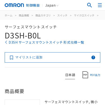
制御機器
Japan
ホーム
>
商品情報
>
商品カテゴリ
>
スイッチ
>
マイクロスイッチ
>
サ
サーフェスマウントスイッチ
D3SH-B0L
D3SH サーフェスマウントスイッチ 形式仕様一覧
マイリストに追加
日本語
PDF出力
商品概要
サーフェスマウントスイッチ, 微小