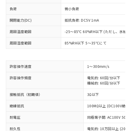
負荷
微小負荷
開閉能力(DC)
抵抗負荷: DC5V 1mA
周囲温度範囲
-25～85℃ 60%RH以下 (ただし、氷結
周囲湿度範囲
85%RH以下 5～35℃にて
許容操作速度
1～300mm/s
※1 対応状況
許容操作頻度
電気的: 60回/分以下
対応済み：EU RoHS指令（10物質）の
機械的: 60回/分以下
非含有に対応した製品が提供可能な商品で
す。
接触抵抗（初期値）
3Ω以下
対応予定：EU RoHS指令（10物質）の非含
ご利用条件
有に対応した製品に切り替える予定のある
絶縁抵抗
100MΩ以上 (DC100V絶
商品です。
対応予定なし：EU RoHS指令（10物質）の
耐電圧
同極端子間: AC100V 50/60
以下の条件をお読みいただき、同意のうえ
非含有に非対応の商品で、対応品を出す予
ご利用ください。
耐久性
電気的: 10万回以上 (20回/
定はありません。