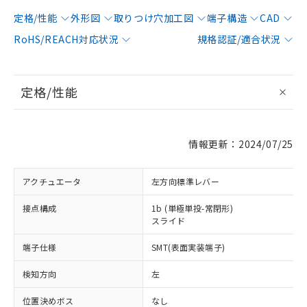
定格/性能
外形図
取りつけ穴加工図
端子構造
CAD
RoHS/REACH対応状況
規格認証/適合状況
定格/性能
情報更新：2024/07/25
アクチュエータ
左方向標準レバー
接点構成
1b (単極単投-常閉形)
スライド
端子仕様
SMT(表面実装端子)
検知方向
左
位置決めボス
なし