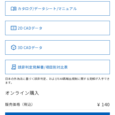
既に当社にて対応品への在庫切替を完了
ダウンロードデータをご利用いただく前に、以下を必ずお読
していることから、特段のことがない限
みください。
お問い合わせ
カタログ/データシート/マニュアル
対応済み
り、2022年1月12日より割愛しておりま
ソフトウェアの使用条件
す。
中国 RoHS
注意事項・凡例
2D CADデータ
中国 RoHS表
※1 ※2
3D CADデータ
Pb
Hg
Cd
Cr(VI)
該非判定見解書/項目別対比表
O
O
O
O
日本の外為法に基づく該非判定、およびEAR再輸出規制に関する見解が入手でき
ます。
"対応済み"や非含有の記載がされた商品であっても、流通
在庫等で未対応品が混在する可能性があります。
オンライン購入
非含有品が必要な際は、弊社営業部門もしくは販売店へお
問い合わせください。
¥ 140
販売価格（税込）