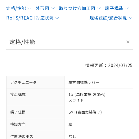
定格/性能
外形図
取りつけ穴加工図
端子構造
RoHS/REACH対応状況
規格認証/適合状況
定格/性能
情報更新：2024/07/25
アクチュエータ
左方向標準レバー
接点構成
1b (単極単投-常閉形)
スライド
端子仕様
SMT(表面実装端子)
検知方向
左
位置決めボス
なし