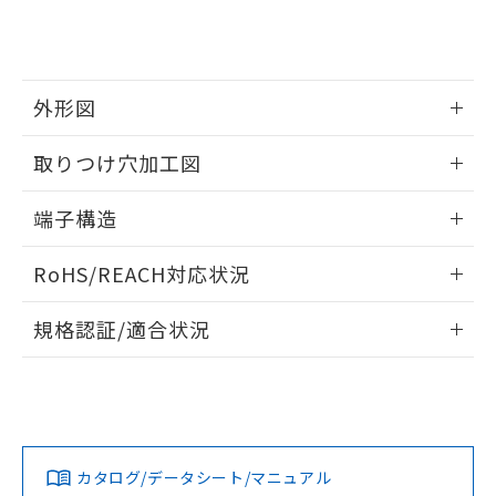
準値以下であることを示します。
該第三者に通知します。また当社は、
示しないようお願いします。
部品在庫の切り替え状況などにより、予定
「10」：通常の使用状況下において有害物
販売先および販売に係わる関係者が違
マイパーツ機能（部品リスト作成サー
空
受注生産機種、また在庫状況の
月が前後することがあります。
質が外部に漏えいし、環境に深刻な影響を
法に輸出するおそれがある場合は、取
ビス）をご利用いただくには、I-Web
白
情報を公開していない機種
及ぼさない年数を意味します。
り引きをいたしません。
メンバーズにご登録されている必要が
「－」：未確認です。当社販売部門へお問
外形図
あります。
い合わせください。
お客様が当ウェブサイト上で当社にご
※3 非含有証明書ダウンロード
情報更新：2024/07/25
登録された部品リストについて、当社
取りつけ穴加工図
および当社の共同利用者が、当社の製
下記の非含有証明書をダウンロードするこ
品・サービスに関するお客様との取
情報更新：2024/07/25
端子構造
とができます。
合意する
キャンセル
引・商談に必要な範囲で利用すること
をご了承ください。
プリント基板加工図
情報更新：2024/07/25
EU RoHS指令（10物質）の非含有証明書
RoHS/REACH対応状況
※当社の共同利用者とは、
"個人情報
51物質の非含有証明書（当社基準）
の共同利用に関して"
の「1.共同利
※本証明書は発行日時点で非含有を証明す
情報更新：2026/7/29
用者の範囲」に記載されている法人を
規格認証/適合状況
るもので、過去に遡って非含有を証明する
指します。
ものではありません。
EU RoHS
注意事項・凡例
D3SH-B0L-6についての規格認証/適合状況については、「カ
また、RoHS指令のフタル酸エステル類４
スタマーサポートセンタ お客様相談室」または貴社担当オム
物質の対応では、対応完了までの期間は出
ロン営業員または販売店にお問い合わせください。
荷製品に未対応品が混在することから備考
対応状況
対応予定月
※1
※2
欄に対応日を記載しておりました。
既に当社にて対応品への在庫切替を完了
お問い合わせ
カタログ/データシート/マニュアル
対応済み