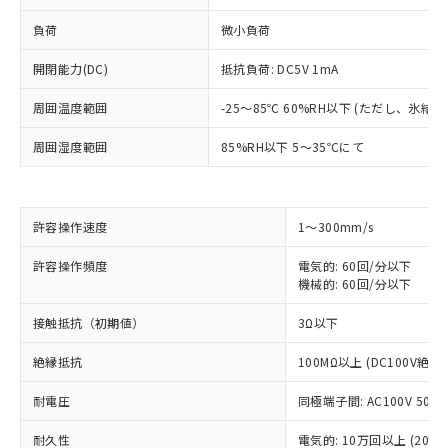
負荷
微小負荷
開閉能力(DC)
抵抗負荷: DC5V 1mA
周囲温度範囲
-25～85℃ 60%RH以下 (ただし、氷結
周囲湿度範囲
85%RH以下 5～35℃にて
※1 対応状況
許容操作速度
1～300mm/s
対応済み：EU RoHS指令（10物質）の
許容操作頻度
電気的: 60回/分以下
非含有に対応した製品が提供可能な商品で
機械的: 60回/分以下
す。
対応予定：EU RoHS指令（10物質）の非含
接触抵抗（初期値）
3Ω以下
ご利用条件
有に対応した製品に切り替える予定のある
商品です。
絶縁抵抗
100MΩ以上 (DC100V絶
対応予定なし：EU RoHS指令（10物質）の
以下の条件をお読みいただき、同意のうえ
非含有に非対応の商品で、対応品を出す予
耐電圧
同極端子間: AC100V 50/60
ご利用ください。
定はありません。
調査・確認中：EU RoHS指令（10物質）の
耐久性
電気的: 10万回以上 (20回/