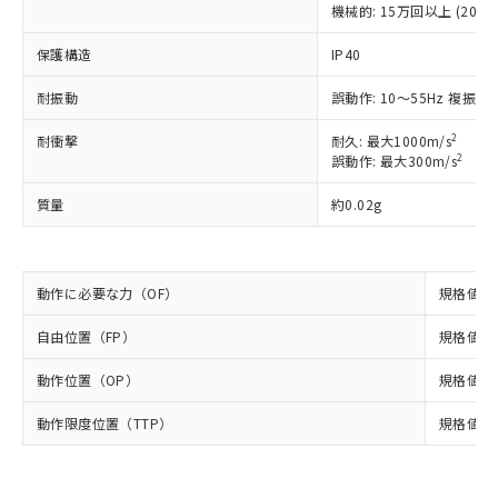
本サービスは、当社制御機器事業取扱
※1 中国RoHS○×表
機械的: 15万回以上 (20回/
非含有の対応状況を調査中または確認中の
商品の当社在庫状況および標準価格
商品です。
(税抜)を提供させていただくもので
保護構造
IP40
「○」：最大均質材料含有率が中国RoHSの
非該当品：ライセンス料など無形物で、有
す。
基準値以下であることを示します。
害物質有無と関係のない商品です。
当社制御機器事業取扱商品の中には、
耐振動
誤動作: 10～55Hz 複振幅 
「×」：最大均質材料含有率が中国RoHSの
仕入先様の事情により、非含有部品として
本サービスの対象外となる商品もある
基準値を超えていることを示します。
いたものが、含有品と判明した場合などや
当社は、これら貴社製品のうち、外国
ことをご了承ください。
2
耐衝撃
耐久: 最大1000m/s
「－」：未確認です。当社販売部門へお問
むを得ず変更することがあります。
為替および外国貿易法に定める商品
2
誤動作: 最大300m/s
在庫状況および標準価格照会結果は、
い合わせください。
（以下｢規制貨物等」という）を輸出
記載している更新日時点での社内デー
*EU RoHS指令（10物質）：
または国外への提供する場合は、日本
質量
約0.02g
記
タに基づき作成されるものであり、閲
説明
鉛(Pb) 1000ppm以下、 水銀(Hg) 1000ppm以下、 カド
*中国RoHS10物質の基準値 (GB/T26572)：
国政府の輸出許可(または役務取引許
号
覧された時点での実際の在庫および標
ミウム(Cd) 100ppm以下、
Pb(鉛) :1000ppm、 Hg(水銀) : 1000ppm、 Cd(カドミウ
可)を取得するなどの必要な手続きを
六価クロム(Cr(Ⅵ)) 1000ppm以下、ポリ臭化ビフェニル
ム) : 100ppm、
準価格とは異なる場合があることをご
類(PBB) 1000ppm以下、ポリ臭化ジフェニルエーテル類
Cr(Ⅵ)(六価クロム) : 1000ppm、 PBBs(ポリ臭化ビフェ
とります。
了承ください。
(PBDE) 1000ppm以下、フタル酸ビス(2-エチルヘキシ
○
一定数以上の在庫あり
ニル類) : 1000ppm、 PBDEs(ポリ臭化ジフェニルエーテ
動作に必要な力（OF）
規格値 最
当社は規制貨物を破棄する場合は、完
ル) (DEHP)(別名：DOP) 1000ppm以下、フタル酸ブチ
正式な納期状況および標準価格はお客
ル類) : 1000ppm、
ルベンジル（BBP） 1000ppm以下、フタル酸ジブチル
全に破砕するなど、違法に輸出されな
DBP(フタル酸ジブチル) : 1000ppm、 DIBP(フタル酸ジ
様のお取引先、またはお客様担当のオ
（DBP） 1000ppm以下、フタル酸ジイソブチル
自由位置（FP）
規格値 5.
イソブチル) : 1000ppm、 BBP(フタル酸ブチルベンジ
△
一定数には満たないが在庫あり
いよう必要な手段を講じます。
ムロン制御機器販売店・当社販売員に
(DIBP) 1000ppm以下
ル) : 1000ppm、
当社は貴社製品を、核兵器、ミサイ
但し、RoHS指令で産業用監視および制御機器に対する
DEHP(フタル酸ビス(2-エチルヘキシル)) : 1000ppm
ご相談ください。
動作位置（OP）
規格値 4.
適用除外項目は除く。
ル、化学兵器、生物兵器またはその他
－
在庫なし(最新の在庫状況につ
オムロン制御機器販売店や当社販売拠
フタル酸エステル類の４物質については閾値を超える意
武器並びにこれらの製造装置等に一切
いては、お客様のお取引先、ま
図的な使用がないことを確認しています。
点は「
販売ネットワーク
」をご確認
動作限度位置（TTP）
規格値 3.
※2 環境保護使用期限
使用いたしません。
たはお客様担当のオムロン制御
ください。
当社は、貴社製品を第三者に販売する
機器販売店・当社販売員にご確
在庫状況および標準価格結果を当社の
※2 対応予定月
「ｅ」：有害物質（10物質）のすべてが基
場合は、上記1、2および3の内容を当
認ください)
事前の承諾なく第三者に漏洩または開