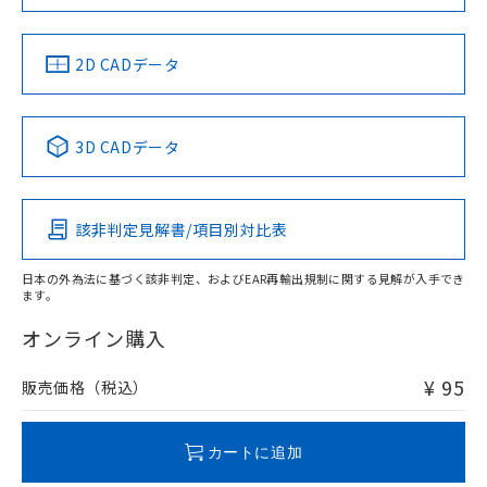
していることから、特段のことがない限
り、2022年1月12日より割愛しておりま
す。
中国 RoHS
注意事項・凡例
2D CADデータ
中国 RoHS表
※1 ※2
3D CADデータ
Pb
Hg
Cd
Cr(VI)
該非判定見解書/項目別対比表
O
O
O
O
日本の外為法に基づく該非判定、およびEAR再輸出規制に関する見解が入手でき
ます。
"対応済み"や非含有の記載がされた商品であっても、流通
在庫等で未対応品が混在する可能性があります。
オンライン購入
非含有品が必要な際は、弊社営業部門もしくは販売店へお
問い合わせください。
¥ 95
販売価格（税込）
この製品のRoHS/REACH対応状況ページへ
カートに追加