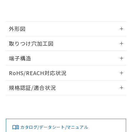
準値以下であることを示します。
該第三者に通知します。また当社は、
示しないようお願いします。
部品在庫の切り替え状況などにより、予定
「10」：通常の使用状況下において有害物
販売先および販売に係わる関係者が違
マイパーツ機能（部品リスト作成サー
空
受注生産機種、また在庫状況の
月が前後することがあります。
質が外部に漏えいし、環境に深刻な影響を
法に輸出するおそれがある場合は、取
ビス）をご利用いただくには、I-Web
白
情報を公開していない機種
及ぼさない年数を意味します。
り引きをいたしません。
メンバーズにご登録されている必要が
「－」：未確認です。当社販売部門へお問
外形図
あります。
い合わせください。
お客様が当ウェブサイト上で当社にご
※3 非含有証明書ダウンロード
情報更新：2024/07/25
登録された部品リストについて、当社
取りつけ穴加工図
および当社の共同利用者が、当社の製
下記の非含有証明書をダウンロードするこ
品・サービスに関するお客様との取
情報更新：2024/07/25
端子構造
とができます。
合意する
キャンセル
引・商談に必要な範囲で利用すること
をご了承ください。
プリント基板加工図
情報更新：2024/07/25
EU RoHS指令（10物質）の非含有証明書
RoHS/REACH対応状況
※当社の共同利用者とは、
"個人情報
51物質の非含有証明書（当社基準）
の共同利用に関して"
の「1.共同利
※本証明書は発行日時点で非含有を証明す
情報更新：2026/7/29
用者の範囲」に記載されている法人を
規格認証/適合状況
るもので、過去に遡って非含有を証明する
指します。
ものではありません。
EU RoHS
注意事項・凡例
D3SH-A0L1-6についての規格認証/適合状況については、「カ
また、RoHS指令のフタル酸エステル類４
スタマーサポートセンタ お客様相談室」または貴社担当オム
物質の対応では、対応完了までの期間は出
ロン営業員または販売店にお問い合わせください。
荷製品に未対応品が混在することから備考
対応状況
対応予定月
※1
※2
欄に対応日を記載しておりました。
既に当社にて対応品への在庫切替を完了
お問い合わせ
カタログ/データシート/マニュアル
対応済み