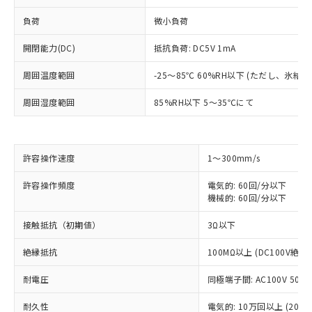
負荷
微小負荷
開閉能力(DC)
抵抗負荷: DC5V 1mA
周囲温度範囲
-25～85℃ 60%RH以下 (ただし、氷結
周囲湿度範囲
85%RH以下 5～35℃にて
※1 対応状況
許容操作速度
1～300mm/s
対応済み：EU RoHS指令（10物質）の
許容操作頻度
電気的: 60回/分以下
非含有に対応した製品が提供可能な商品で
機械的: 60回/分以下
す。
対応予定：EU RoHS指令（10物質）の非含
接触抵抗（初期値）
3Ω以下
ご利用条件
有に対応した製品に切り替える予定のある
商品です。
絶縁抵抗
100MΩ以上 (DC100V絶
対応予定なし：EU RoHS指令（10物質）の
以下の条件をお読みいただき、同意のうえ
非含有に非対応の商品で、対応品を出す予
耐電圧
同極端子間: AC100V 50/60
ご利用ください。
定はありません。
調査・確認中：EU RoHS指令（10物質）の
耐久性
電気的: 10万回以上 (20回/