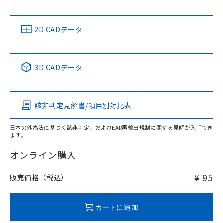
していることから、特段のことがない限
り、2022年1月12日より割愛しておりま
す。
中国 RoHS
注意事項・凡例
2D CADデータ
中国 RoHS表
※1 ※2
3D CADデータ
Pb
Hg
Cd
Cr(VI)
該非判定見解書/項目別対比表
O
O
O
O
日本の外為法に基づく該非判定、およびEAR再輸出規制に関する見解が入手でき
ます。
"対応済み"や非含有の記載がされた商品であっても、流通
在庫等で未対応品が混在する可能性があります。
オンライン購入
非含有品が必要な際は、弊社営業部門もしくは販売店へお
問い合わせください。
¥ 95
販売価格（税込）
この製品のRoHS/REACH対応状況ページへ
カートに追加