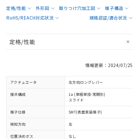
定格/性能
外形図
取りつけ穴加工図
端子構造
RoHS/REACH対応状況
規格認証/適合状況
定格/性能
情報更新：2024/07/25
アクチュエータ
左方向ロングレバー
接点構成
1a (単極単投-常開形)
スライド
端子仕様
SMT(表面実装端子)
検知方向
左
位置決めボス
なし