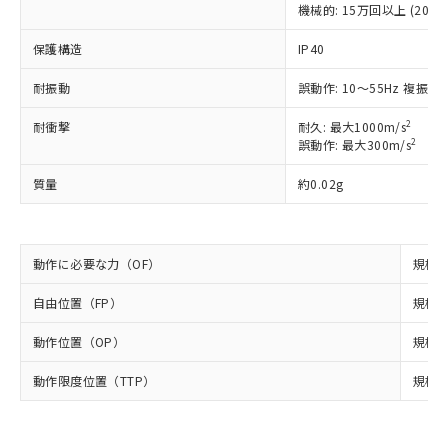
本サービスは、当社制御機器事業取扱
※1 中国RoHS○×表
機械的: 15万回以上 (20回/
非含有の対応状況を調査中または確認中の
商品の当社在庫状況および標準価格
商品です。
(税抜)を提供させていただくもので
保護構造
IP40
「○」：最大均質材料含有率が中国RoHSの
非該当品：ライセンス料など無形物で、有
す。
基準値以下であることを示します。
害物質有無と関係のない商品です。
当社制御機器事業取扱商品の中には、
耐振動
誤動作: 10～55Hz 複振幅 
「×」：最大均質材料含有率が中国RoHSの
仕入先様の事情により、非含有部品として
本サービスの対象外となる商品もある
基準値を超えていることを示します。
いたものが、含有品と判明した場合などや
当社は、これら貴社製品のうち、外国
ことをご了承ください。
2
耐衝撃
耐久: 最大1000m/s
「－」：未確認です。当社販売部門へお問
むを得ず変更することがあります。
為替および外国貿易法に定める商品
2
誤動作: 最大300m/s
在庫状況および標準価格照会結果は、
い合わせください。
（以下｢規制貨物等」という）を輸出
記載している更新日時点での社内デー
*EU RoHS指令（10物質）：
または国外への提供する場合は、日本
質量
約0.02g
記
タに基づき作成されるものであり、閲
説明
鉛(Pb) 1000ppm以下、 水銀(Hg) 1000ppm以下、 カド
*中国RoHS10物質の基準値 (GB/T26572)：
国政府の輸出許可(または役務取引許
号
覧された時点での実際の在庫および標
ミウム(Cd) 100ppm以下、
Pb(鉛) :1000ppm、 Hg(水銀) : 1000ppm、 Cd(カドミウ
可)を取得するなどの必要な手続きを
六価クロム(Cr(Ⅵ)) 1000ppm以下、ポリ臭化ビフェニル
ム) : 100ppm、
準価格とは異なる場合があることをご
類(PBB) 1000ppm以下、ポリ臭化ジフェニルエーテル類
Cr(Ⅵ)(六価クロム) : 1000ppm、 PBBs(ポリ臭化ビフェ
とります。
了承ください。
(PBDE) 1000ppm以下、フタル酸ビス(2-エチルヘキシ
○
一定数以上の在庫あり
ニル類) : 1000ppm、 PBDEs(ポリ臭化ジフェニルエーテ
動作に必要な力（OF）
規格値
当社は規制貨物を破棄する場合は、完
ル) (DEHP)(別名：DOP) 1000ppm以下、フタル酸ブチ
正式な納期状況および標準価格はお客
ル類) : 1000ppm、
ルベンジル（BBP） 1000ppm以下、フタル酸ジブチル
全に破砕するなど、違法に輸出されな
DBP(フタル酸ジブチル) : 1000ppm、 DIBP(フタル酸ジ
様のお取引先、またはお客様担当のオ
（DBP） 1000ppm以下、フタル酸ジイソブチル
自由位置（FP）
規格値 
イソブチル) : 1000ppm、 BBP(フタル酸ブチルベンジ
△
一定数には満たないが在庫あり
いよう必要な手段を講じます。
ムロン制御機器販売店・当社販売員に
(DIBP) 1000ppm以下
ル) : 1000ppm、
当社は貴社製品を、核兵器、ミサイ
但し、RoHS指令で産業用監視および制御機器に対する
DEHP(フタル酸ビス(2-エチルヘキシル)) : 1000ppm
ご相談ください。
動作位置（OP）
規格値 
適用除外項目は除く。
ル、化学兵器、生物兵器またはその他
－
在庫なし(最新の在庫状況につ
オムロン制御機器販売店や当社販売拠
フタル酸エステル類の４物質については閾値を超える意
武器並びにこれらの製造装置等に一切
いては、お客様のお取引先、ま
図的な使用がないことを確認しています。
点は「
販売ネットワーク
」をご確認
動作限度位置（TTP）
規格値 
※2 環境保護使用期限
使用いたしません。
たはお客様担当のオムロン制御
ください。
当社は、貴社製品を第三者に販売する
機器販売店・当社販売員にご確
在庫状況および標準価格結果を当社の
※2 対応予定月
「ｅ」：有害物質（10物質）のすべてが基
場合は、上記1、2および3の内容を当
認ください)
事前の承諾なく第三者に漏洩または開