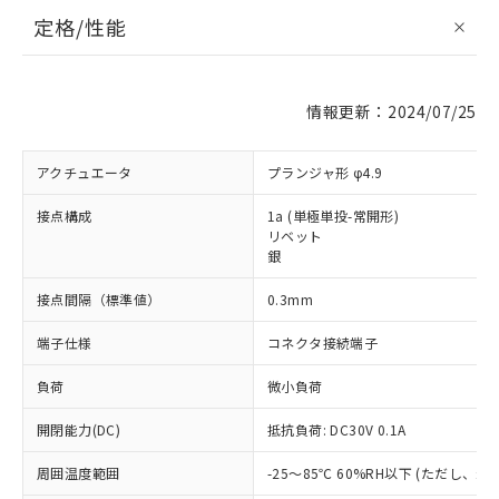
定格/性能
情報更新：2024/07/25
アクチュエータ
プランジャ形 φ4.9
接点構成
1a (単極単投-常開形)
リベット
銀
接点間隔（標準値）
0.3mm
端子仕様
コネクタ接続端子
負荷
微小負荷
開閉能力(DC)
抵抗負荷: DC30V 0.1A
周囲温度範囲
-25～85℃ 60%RH以下 (ただし、