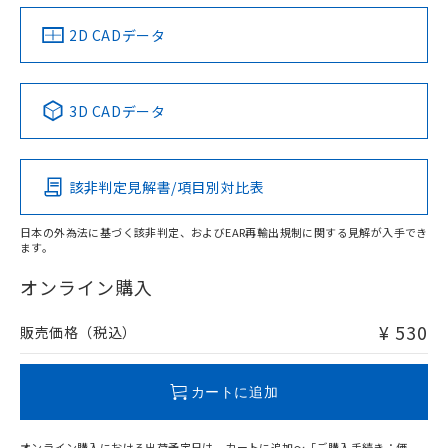
り、2022年1月12日より割愛しておりま
す。
中国 RoHS
注意事項・凡例
2D CADデータ
中国 RoHS表
※1 ※2
3D CADデータ
Pb
Hg
Cd
Cr(VI)
該非判定見解書/項目別対比表
O
O
O
O
日本の外為法に基づく該非判定、およびEAR再輸出規制に関する見解が入手でき
ます。
"対応済み"や非含有の記載がされた商品であっても、流通
在庫等で未対応品が混在する可能性があります。
オンライン購入
非含有品が必要な際は、弊社営業部門もしくは販売店へお
問い合わせください。
¥ 530
販売価格（税込）
この製品のRoHS/REACH対応状況ページへ
カートに追加
オンライン購入における出荷予定日は、カートに追加～「ご購入手続き：価