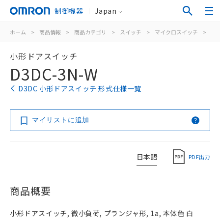
制御機器
Japan
ホーム
>
商品情報
>
商品カテゴリ
>
スイッチ
>
マイクロスイッチ
>
ド
小形ドアスイッチ
D3DC-3N-W
D3DC 小形ドアスイッチ 形式仕様一覧
マイリストに追加
日本語
PDF出力
商品概要
小形ドアスイッチ, 微小負荷, プランジャ形, 1a, 本体色 白