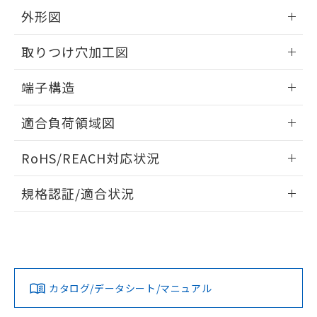
示しないようお願いします。
部品在庫の切り替え状況などにより、予定
「10」：通常の使用状況下において有害物
販売先および販売に係わる関係者が違
外形図
マイパーツ機能（部品リスト作成サー
空
受注生産機種、また在庫状況の
月が前後することがあります。
質が外部に漏えいし、環境に深刻な影響を
法に輸出するおそれがある場合は、取
ビス）をご利用いただくには、I-Web
白
情報を公開していない機種
及ぼさない年数を意味します。
情報更新：2024/07/25
り引きをいたしません。
メンバーズにご登録されている必要が
取りつけ穴加工図
「－」：未確認です。当社販売部門へお問
あります。
い合わせください。
お客様が当ウェブサイト上で当社にご
情報更新：2024/07/25
端子構造
※3 非含有証明書ダウンロード
登録された部品リストについて、当社
および当社の共同利用者が、当社の製
取りつけ穴加工図
情報更新：2024/07/25
下記の非含有証明書をダウンロードするこ
適合負荷領域図
品・サービスに関するお客様との取
とができます。
合意する
キャンセル
引・商談に必要な範囲で利用すること
情報更新：2024/07/25
をご了承ください。
RoHS/REACH対応状況
EU RoHS指令（10物質）の非含有証明書
※当社の共同利用者とは、
"個人情報
51物質の非含有証明書（当社基準）
の共同利用に関して"
の「1.共同利
情報更新：2026/7/29
※本証明書は発行日時点で非含有を証明す
規格認証/適合状況
用者の範囲」に記載されている法人を
るもので、過去に遡って非含有を証明する
指します。
EU RoHS
注意事項・凡例
D3DC-3N-Wについての規格認証/適合状況については、「カ
ものではありません。
スタマーサポートセンタ お客様相談室」または貴社担当オム
また、RoHS指令のフタル酸エステル類４
ロン営業員または販売店にお問い合わせください。
物質の対応では、対応完了までの期間は出
対応状況
対応予定月
※1
※2
荷製品に未対応品が混在することから備考
欄に対応日を記載しておりました。
お問い合わせ
カタログ/データシート/マニュアル
対応済み
既に当社にて対応品への在庫切替を完了
していることから、特段のことがない限