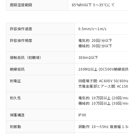
周囲湿度範囲
85%RH以下 5～35℃にて
許容操作速度
0.5mm/s～1m/s
許容操作頻度
電気的: 20回/分以下
機械的: 30回/分以下
接触抵抗（初期値）
300mΩ以下
※1 対応状況
絶縁抵抗
100MΩ以上 (DC500V絶縁抵抗計
対応済み：EU RoHS指令（10物質）の
非含有に対応した製品が提供可能な商品で
耐電圧
同極端子間: AC600V 50/60Hz 1m
す。
充電金属部とアース間: AC1500V 50
対応予定：EU RoHS指令（10物質）の非含
ご利用条件
有に対応した製品に切り替える予定のある
耐久性
電気的: 10万回以上 (20回/min)
商品です。
機械的: 10万回以上 (30回/min)
対応予定なし：EU RoHS指令（10物質）の
以下の条件をお読みいただき、同意のうえ
保護構造
非含有に非対応の商品で、対応品を出す予
IP00
ご利用ください。
定はありません。
耐振動
誤動作: 10～55Hz 複振幅 1.5m
調査・確認中：EU RoHS指令（10物質）の
本サービスは、当社制御機器事業取扱
※1 中国RoHS○×表