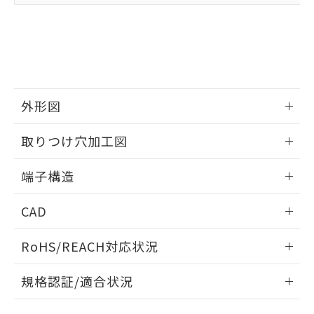
たはお客様担当のオムロン制御
ください。
当社は、貴社製品を第三者に販売する
機器販売店・当社販売員にご確
在庫状況および標準価格結果を当社の
※2 対応予定月
「ｅ」：有害物質（10物質）のすべてが基
場合は、上記1、2および3の内容を当
認ください)
事前の承諾なく第三者に漏洩または開
準値以下であることを示します。
該第三者に通知します。また当社は、
示しないようお願いします。
部品在庫の切り替え状況などにより、予定
「10」：通常の使用状況下において有害物
販売先および販売に係わる関係者が違
マイパーツ機能（部品リスト作成サー
空
受注生産機種、また在庫状況の
月が前後することがあります。
質が外部に漏えいし、環境に深刻な影響を
法に輸出するおそれがある場合は、取
ビス）をご利用いただくには、I-Web
白
情報を公開していない機種
及ぼさない年数を意味します。
り引きをいたしません。
メンバーズにご登録されている必要が
「－」：未確認です。当社販売部門へお問
外形図
あります。
い合わせください。
お客様が当ウェブサイト上で当社にご
※3 非含有証明書ダウンロード
情報更新：2024/07/25
登録された部品リストについて、当社
取りつけ穴加工図
および当社の共同利用者が、当社の製
下記の非含有証明書をダウンロードするこ
品・サービスに関するお客様との取
情報更新：2024/07/25
端子構造
とができます。
合意する
キャンセル
引・商談に必要な範囲で利用すること
をご了承ください。
取りつけ穴加工図
情報更新：2024/07/25
EU RoHS指令（10物質）の非含有証明書
CAD
※当社の共同利用者とは、
"個人情報
51物質の非含有証明書（当社基準）
の共同利用に関して"
の「1.共同利
※本証明書は発行日時点で非含有を証明す
ログイン/会員登録いただくと、CADデータをダウンロー
用者の範囲」に記載されている法人を
RoHS/REACH対応状況
るもので、過去に遡って非含有を証明する
ドすることができます。
指します。
ものではありません。
情報更新：2026/7/29
また、RoHS指令のフタル酸エステル類４
規格認証/適合状況
物質の対応では、対応完了までの期間は出
ログイン/会員登録
EU RoHS
注意事項・凡例
D3D-221についての規格認証/適合状況については、「カスタ
荷製品に未対応品が混在することから備考