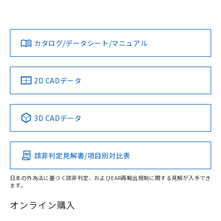
マーサポートセンタ お客様相談室」または貴社担当オムロン
欄に対応日を記載しておりました。
営業員または販売店にお問い合わせください。
既に当社にて対応品への在庫切替を完了
対応状況
対応予定月
※1
※2
していることから、特段のことがない限
ダウンロードデータをご利用いただく前に、以下を必ずお読
り、2022年1月12日より割愛しておりま
みください。
お問い合わせ
カタログ/データシート/マニュアル
対応済み
す。
ソフトウェアの使用条件
中国 RoHS
注意事項・凡例
2D CADデータ
中国 RoHS表
※1 ※2
3D CADデータ
Pb
Hg
Cd
Cr(VI)
該非判定見解書/項目別対比表
O
O
O
O
日本の外為法に基づく該非判定、およびEAR再輸出規制に関する見解が入手でき
ます。
"対応済み"や非含有の記載がされた商品であっても、流通
在庫等で未対応品が混在する可能性があります。
オンライン購入
非含有品が必要な際は、弊社営業部門もしくは販売店へお