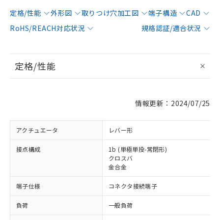
定格/性能
外形図
取りつけ穴加工図
端子構造
CAD
RoHS/REACH対応状況
規格認証/適合状況
定格/性能
情報更新：2024/07/25
アクチュエータ
レバー形
接点構成
1b (単極単投-常閉形)
クロスバ
金合金
端子仕様
コネクタ接続端子
負荷
一般負荷