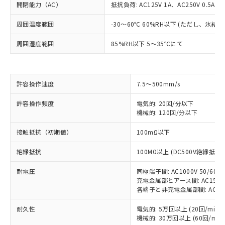
開閉能力（AC）
抵抗負荷: AC125V 1A、AC250V 0.5A
周囲温度範囲
-30～60℃ 60%RH以下 (ただし、氷結
周囲湿度範囲
85%RH以下 5～35℃にて
許容操作速度
7.5～500mm/s
許容操作頻度
電気的: 20回/分以下
機械的: 120回/分以下
※1 対応状況
接触抵抗（初期値）
100mΩ以下
対応済み：EU RoHS指令（10物質）の
絶縁抵抗
100MΩ以上 (DC500V絶縁抵抗
非含有に対応した製品が提供可能な商品で
耐電圧
同極端子間: AC1000V 50/60Hz
す。
充電金属部とアース間: AC1500V 
対応予定：EU RoHS指令（10物質）の非含
各端子と非充電金属部間: AC1500V
ご利用条件
有に対応した製品に切り替える予定のある
商品です。
耐久性
電気的: 5万回以上 (20回/min)
対応予定なし：EU RoHS指令（10物質）の
機械的: 30万回以上 (60回/min)
以下の条件をお読みいただき、同意のうえ