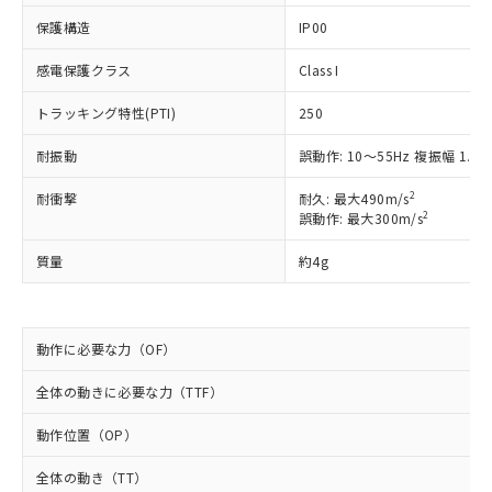
非含有に非対応の商品で、対応品を出す予
ご利用ください。
定はありません。
保護構造
IP00
調査・確認中：EU RoHS指令（10物質）の
本サービスは、当社制御機器事業取扱
※1 中国RoHS○×表
非含有の対応状況を調査中または確認中の
感電保護クラス
Class I
商品の当社在庫状況および標準価格
商品です。
(税抜)を提供させていただくもので
「○」：最大均質材料含有率が中国RoHSの
トラッキング特性(PTI)
250
非該当品：ライセンス料など無形物で、有
す。
基準値以下であることを示します。
害物質有無と関係のない商品です。
当社制御機器事業取扱商品の中には、
耐振動
誤動作: 10～55Hz 複振幅 1.5
「×」：最大均質材料含有率が中国RoHSの
仕入先様の事情により、非含有部品として
本サービスの対象外となる商品もある
基準値を超えていることを示します。
いたものが、含有品と判明した場合などや
当社は、これら貴社製品のうち、外国
ことをご了承ください。
2
耐衝撃
耐久: 最大490m/s
「－」：未確認です。当社販売部門へお問
むを得ず変更することがあります。
為替および外国貿易法に定める商品
2
在庫状況および標準価格照会結果は、
誤動作: 最大300m/s
い合わせください。
（以下｢規制貨物等」という）を輸出
記載している更新日時点での社内デー
*EU RoHS指令（10物質）：
または国外への提供する場合は、日本
質量
約4g
記
タに基づき作成されるものであり、閲
説明
鉛(Pb) 1000ppm以下、 水銀(Hg) 1000ppm以下、 カド
*中国RoHS10物質の基準値 (GB/T26572)：
国政府の輸出許可(または役務取引許
号
覧された時点での実際の在庫および標
ミウム(Cd) 100ppm以下、
Pb(鉛) :1000ppm、 Hg(水銀) : 1000ppm、 Cd(カドミウ
可)を取得するなどの必要な手続きを
六価クロム(Cr(Ⅵ)) 1000ppm以下、ポリ臭化ビフェニル
ム) : 100ppm、
準価格とは異なる場合があることをご
類(PBB) 1000ppm以下、ポリ臭化ジフェニルエーテル類
Cr(Ⅵ)(六価クロム) : 1000ppm、 PBBs(ポリ臭化ビフェ
とります。
了承ください。
(PBDE) 1000ppm以下、フタル酸ビス(2-エチルヘキシ
○
一定数以上の在庫あり
ニル類) : 1000ppm、 PBDEs(ポリ臭化ジフェニルエーテ
動作に必要な力（OF）
当社は規制貨物を破棄する場合は、完
ル) (DEHP)(別名：DOP) 1000ppm以下、フタル酸ブチ
正式な納期状況および標準価格はお客
ル類) : 1000ppm、
ルベンジル（BBP） 1000ppm以下、フタル酸ジブチル
全に破砕するなど、違法に輸出されな
DBP(フタル酸ジブチル) : 1000ppm、 DIBP(フタル酸ジ
様のお取引先、またはお客様担当のオ
（DBP） 1000ppm以下、フタル酸ジイソブチル
イソブチル) : 1000ppm、 BBP(フタル酸ブチルベンジ
全体の動きに必要な力（TTF）
△
一定数には満たないが在庫あり
いよう必要な手段を講じます。
ムロン制御機器販売店・当社販売員に
(DIBP) 1000ppm以下
ル) : 1000ppm、
当社は貴社製品を、核兵器、ミサイ
但し、RoHS指令で産業用監視および制御機器に対する
DEHP(フタル酸ビス(2-エチルヘキシル)) : 1000ppm
ご相談ください。
動作位置（OP）
適用除外項目は除く。
ル、化学兵器、生物兵器またはその他
－
在庫なし(最新の在庫状況につ
オムロン制御機器販売店や当社販売拠
フタル酸エステル類の４物質については閾値を超える意
武器並びにこれらの製造装置等に一切
いては、お客様のお取引先、ま
図的な使用がないことを確認しています。
点は「
販売ネットワーク
」をご確認
全体の動き（TT）
※2 環境保護使用期限
使用いたしません。