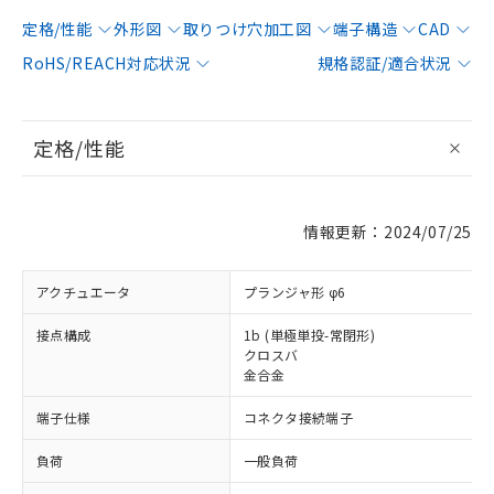
定格/性能
外形図
取りつけ穴加工図
端子構造
CAD
RoHS/REACH対応状況
規格認証/適合状況
定格/性能
情報更新：2024/07/25
アクチュエータ
プランジャ形 φ6
接点構成
1b (単極単投-常閉形)
クロスバ
金合金
端子仕様
コネクタ接続端子
負荷
一般負荷