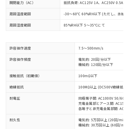
開閉能力（AC）
抵抗負荷: AC125V 1A、AC250V 0.5A
周囲温度範囲
-30～60℃ 60%RH以下 (ただし、氷結
周囲湿度範囲
85%RH以下 5～35℃にて
許容操作速度
7.5～500mm/s
許容操作頻度
電気的: 20回/分以下
機械的: 120回/分以下
※1 対応状況
接触抵抗（初期値）
100mΩ以下
対応済み：EU RoHS指令（10物質）の
絶縁抵抗
100MΩ以上 (DC500V絶縁抵抗
非含有に対応した製品が提供可能な商品で
耐電圧
同極端子間: AC1000V 50/60Hz
す。
充電金属部とアース間: AC1500V 
対応予定：EU RoHS指令（10物質）の非含
各端子と非充電金属部間: AC1500V
ご利用条件
有に対応した製品に切り替える予定のある
商品です。
耐久性
電気的: 5万回以上 (20回/min)
対応予定なし：EU RoHS指令（10物質）の
機械的: 30万回以上 (60回/min)
以下の条件をお読みいただき、同意のうえ