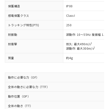
非含有に非対応の商品で、対応品を出す予
ご利用ください。
定はありません。
保護構造
IP00
調査・確認中：EU RoHS指令（10物質）の
本サービスは、当社制御機器事業取扱
※1 中国RoHS○×表
非含有の対応状況を調査中または確認中の
感電保護クラス
Class I
商品の当社在庫状況および標準価格
商品です。
(税抜)を提供させていただくもので
「○」：最大均質材料含有率が中国RoHSの
トラッキング特性(PTI)
250
非該当品：ライセンス料など無形物で、有
す。
基準値以下であることを示します。
害物質有無と関係のない商品です。
当社制御機器事業取扱商品の中には、
耐振動
誤動作: 10～55Hz 複振幅 1.5
「×」：最大均質材料含有率が中国RoHSの
仕入先様の事情により、非含有部品として
本サービスの対象外となる商品もある
基準値を超えていることを示します。
いたものが、含有品と判明した場合などや
当社は、これら貴社製品のうち、外国
ことをご了承ください。
2
耐衝撃
耐久: 最大490m/s
「－」：未確認です。当社販売部門へお問
むを得ず変更することがあります。
為替および外国貿易法に定める商品
2
在庫状況および標準価格照会結果は、
誤動作: 最大300m/s
い合わせください。
（以下｢規制貨物等」という）を輸出
記載している更新日時点での社内デー
*EU RoHS指令（10物質）：
または国外への提供する場合は、日本
質量
約4g
記
タに基づき作成されるものであり、閲
説明
鉛(Pb) 1000ppm以下、 水銀(Hg) 1000ppm以下、 カド
*中国RoHS10物質の基準値 (GB/T26572)：
国政府の輸出許可(または役務取引許
号
覧された時点での実際の在庫および標
ミウム(Cd) 100ppm以下、
Pb(鉛) :1000ppm、 Hg(水銀) : 1000ppm、 Cd(カドミウ
可)を取得するなどの必要な手続きを
六価クロム(Cr(Ⅵ)) 1000ppm以下、ポリ臭化ビフェニル
ム) : 100ppm、
準価格とは異なる場合があることをご
類(PBB) 1000ppm以下、ポリ臭化ジフェニルエーテル類
Cr(Ⅵ)(六価クロム) : 1000ppm、 PBBs(ポリ臭化ビフェ
とります。
了承ください。
(PBDE) 1000ppm以下、フタル酸ビス(2-エチルヘキシ
○
一定数以上の在庫あり
ニル類) : 1000ppm、 PBDEs(ポリ臭化ジフェニルエーテ
動作に必要な力（OF）
当社は規制貨物を破棄する場合は、完
ル) (DEHP)(別名：DOP) 1000ppm以下、フタル酸ブチ
正式な納期状況および標準価格はお客
ル類) : 1000ppm、
ルベンジル（BBP） 1000ppm以下、フタル酸ジブチル
全に破砕するなど、違法に輸出されな
DBP(フタル酸ジブチル) : 1000ppm、 DIBP(フタル酸ジ
様のお取引先、またはお客様担当のオ
（DBP） 1000ppm以下、フタル酸ジイソブチル
イソブチル) : 1000ppm、 BBP(フタル酸ブチルベンジ
全体の動きに必要な力（TTF）
△
一定数には満たないが在庫あり
いよう必要な手段を講じます。
ムロン制御機器販売店・当社販売員に
(DIBP) 1000ppm以下
ル) : 1000ppm、
当社は貴社製品を、核兵器、ミサイ
但し、RoHS指令で産業用監視および制御機器に対する
DEHP(フタル酸ビス(2-エチルヘキシル)) : 1000ppm
ご相談ください。
動作位置（OP）
適用除外項目は除く。
ル、化学兵器、生物兵器またはその他
－
在庫なし(最新の在庫状況につ
オムロン制御機器販売店や当社販売拠
フタル酸エステル類の４物質については閾値を超える意
武器並びにこれらの製造装置等に一切
いては、お客様のお取引先、ま
図的な使用がないことを確認しています。
点は「
販売ネットワーク
」をご確認
全体の動き（TT）
※2 環境保護使用期限
使用いたしません。