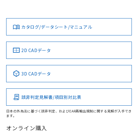
マーサポートセンタ お客様相談室」または貴社担当オムロン
欄に対応日を記載しておりました。
営業員または販売店にお問い合わせください。
既に当社にて対応品への在庫切替を完了
対応状況
対応予定月
※1
※2
していることから、特段のことがない限
ダウンロードデータをご利用いただく前に、以下を必ずお読
り、2022年1月12日より割愛しておりま
みください。
お問い合わせ
カタログ/データシート/マニュアル
対応済み
す。
ソフトウェアの使用条件
中国 RoHS
注意事項・凡例
2D CADデータ
中国 RoHS表
※1 ※2
3D CADデータ
Pb
Hg
Cd
Cr(VI)
該非判定見解書/項目別対比表
O
O
O
O
日本の外為法に基づく該非判定、およびEAR再輸出規制に関する見解が入手でき
ます。
"対応済み"や非含有の記載がされた商品であっても、流通
在庫等で未対応品が混在する可能性があります。
オンライン購入
非含有品が必要な際は、弊社営業部門もしくは販売店へお