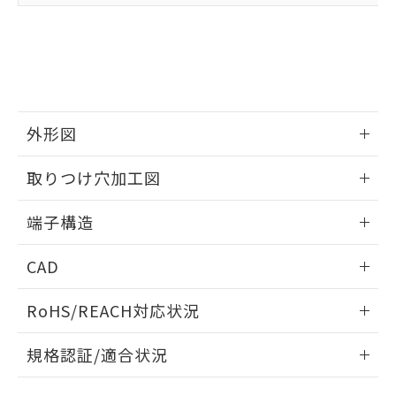
たはお客様担当のオムロン制御
ください。
当社は、貴社製品を第三者に販売する
機器販売店・当社販売員にご確
在庫状況および標準価格結果を当社の
※2 対応予定月
「ｅ」：有害物質（10物質）のすべてが基
場合は、上記1、2および3の内容を当
認ください)
事前の承諾なく第三者に漏洩または開
準値以下であることを示します。
該第三者に通知します。また当社は、
示しないようお願いします。
部品在庫の切り替え状況などにより、予定
「10」：通常の使用状況下において有害物
販売先および販売に係わる関係者が違
マイパーツ機能（部品リスト作成サー
空
受注生産機種、また在庫状況の
月が前後することがあります。
質が外部に漏えいし、環境に深刻な影響を
法に輸出するおそれがある場合は、取
ビス）をご利用いただくには、I-Web
白
情報を公開していない機種
及ぼさない年数を意味します。
り引きをいたしません。
メンバーズにご登録されている必要が
「－」：未確認です。当社販売部門へお問
外形図
あります。
い合わせください。
お客様が当ウェブサイト上で当社にご
※3 非含有証明書ダウンロード
情報更新：2024/07/25
登録された部品リストについて、当社
取りつけ穴加工図
および当社の共同利用者が、当社の製
下記の非含有証明書をダウンロードするこ
品・サービスに関するお客様との取
情報更新：2024/07/25
端子構造
とができます。
合意する
キャンセル
引・商談に必要な範囲で利用すること
をご了承ください。
取りつけ穴加工図
情報更新：2024/07/25
EU RoHS指令（10物質）の非含有証明書
CAD
※当社の共同利用者とは、
"個人情報
51物質の非含有証明書（当社基準）
の共同利用に関して"
の「1.共同利
※本証明書は発行日時点で非含有を証明す
ログイン/会員登録いただくと、CADデータをダウンロー
用者の範囲」に記載されている法人を
RoHS/REACH対応状況
るもので、過去に遡って非含有を証明する
ドすることができます。
指します。
ものではありません。
情報更新：2026/7/29
また、RoHS指令のフタル酸エステル類４
規格認証/適合状況
物質の対応では、対応完了までの期間は出
ログイン/会員登録
EU RoHS
注意事項・凡例
D3D-121についての規格認証/適合状況については、「カスタ
荷製品に未対応品が混在することから備考