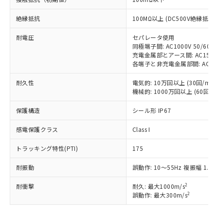
調査・確認中：EU RoHS指令（10物質）の
本サービスは、当社制御機器事業取扱
※1 中国RoHS○×表
非含有の対応状況を調査中または確認中の
絶縁抵抗
100MΩ以上 (DC500V絶縁抵抗
商品の当社在庫状況および標準価格
商品です。
(税抜)を提供させていただくもので
「○」：最大均質材料含有率が中国RoHSの
非該当品：ライセンス料など無形物で、有
耐電圧
セパレータ使用
す。
基準値以下であることを示します。
同極端子間: AC1000V 50/60Hz
害物質有無と関係のない商品です。
当社制御機器事業取扱商品の中には、
充電金属部とアース間: AC1500V 
「×」：最大均質材料含有率が中国RoHSの
仕入先様の事情により、非含有部品として
本サービスの対象外となる商品もある
各端子と非充電金属部間: AC1500V
基準値を超えていることを示します。
いたものが、含有品と判明した場合などや
当社は、これら貴社製品のうち、外国
ことをご了承ください。
「－」：未確認です。当社販売部門へお問
むを得ず変更することがあります。
為替および外国貿易法に定める商品
耐久性
電気的: 10万回以上 (30回/min)
在庫状況および標準価格照会結果は、
い合わせください。
（以下｢規制貨物等」という）を輸出
機械的: 1000万回以上 (60回/mi
記載している更新日時点での社内デー
*EU RoHS指令（10物質）：
または国外への提供する場合は、日本
記
タに基づき作成されるものであり、閲
説明
鉛(Pb) 1000ppm以下、 水銀(Hg) 1000ppm以下、 カド
*中国RoHS10物質の基準値 (GB/T26572)：
保護構造
シール形 IP67
国政府の輸出許可(または役務取引許
号
覧された時点での実際の在庫および標
ミウム(Cd) 100ppm以下、
Pb(鉛) :1000ppm、 Hg(水銀) : 1000ppm、 Cd(カドミウ
可)を取得するなどの必要な手続きを
六価クロム(Cr(Ⅵ)) 1000ppm以下、ポリ臭化ビフェニル
ム) : 100ppm、
準価格とは異なる場合があることをご
類(PBB) 1000ppm以下、ポリ臭化ジフェニルエーテル類
感電保護クラス
Class I
Cr(Ⅵ)(六価クロム) : 1000ppm、 PBBs(ポリ臭化ビフェ
とります。
了承ください。
(PBDE) 1000ppm以下、フタル酸ビス(2-エチルヘキシ
○
一定数以上の在庫あり
ニル類) : 1000ppm、 PBDEs(ポリ臭化ジフェニルエーテ
当社は規制貨物を破棄する場合は、完
ル) (DEHP)(別名：DOP) 1000ppm以下、フタル酸ブチ
正式な納期状況および標準価格はお客
ル類) : 1000ppm、
トラッキング特性(PTI)
175
ルベンジル（BBP） 1000ppm以下、フタル酸ジブチル
全に破砕するなど、違法に輸出されな
DBP(フタル酸ジブチル) : 1000ppm、 DIBP(フタル酸ジ
様のお取引先、またはお客様担当のオ
（DBP） 1000ppm以下、フタル酸ジイソブチル
イソブチル) : 1000ppm、 BBP(フタル酸ブチルベンジ
△
一定数には満たないが在庫あり
いよう必要な手段を講じます。
ムロン制御機器販売店・当社販売員に
(DIBP) 1000ppm以下
ル) : 1000ppm、
耐振動
誤動作: 10～55Hz 複振幅 1.5
当社は貴社製品を、核兵器、ミサイ
但し、RoHS指令で産業用監視および制御機器に対する
DEHP(フタル酸ビス(2-エチルヘキシル)) : 1000ppm
ご相談ください。
適用除外項目は除く。
ル、化学兵器、生物兵器またはその他
－
在庫なし(最新の在庫状況につ
オムロン制御機器販売店や当社販売拠
2
耐衝撃
耐久: 最大1000m/s
フタル酸エステル類の４物質については閾値を超える意
武器並びにこれらの製造装置等に一切
いては、お客様のお取引先、ま
図的な使用がないことを確認しています。
2
誤動作: 最大300m/s
点は「
販売ネットワーク
」をご確認
※2 環境保護使用期限
使用いたしません。
たはお客様担当のオムロン制御
ください。
当社は、貴社製品を第三者に販売する
機器販売店・当社販売員にご確
在庫状況および標準価格結果を当社の