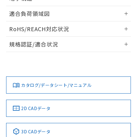
既に当社にて対応品への在庫切替を完了
していることから、特段のことがない限
ねじ取りつけ穴加工図
情報更新：2024/07/25
適合負荷領域図
り、2022年1月12日より割愛しておりま
す。
情報更新：2024/07/25
RoHS/REACH対応状況
情報更新：2026/7/29
規格認証/適合状況
EU RoHS
注意事項・凡例
D2VW-5L3-3Mについての規格認証/適合状況については、
「カスタマーサポートセンタ お客様相談室」または貴社担当
オムロン営業員または販売店にお問い合わせください。
対応状況
対応予定月
※1
※2
お問い合わせ
カタログ/データシート/マニュアル
対応済み
中国 RoHS
注意事項・凡例
2D CADデータ
中国 RoHS表
※1 ※2
3D CADデータ