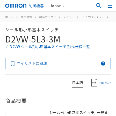
制御機器
Japan
ホーム
>
商品情報
>
商品カテゴリ
>
スイッチ
>
マイクロスイッチ
>
シ
シール形小形基本スイッチ
D2VW-5L3-3M
D2VW シール形小形基本スイッチ 形式仕様一覧
マイリストに追加
日本語
PDF出力
商品概要
シール形小形基本スイッチ, 一般負