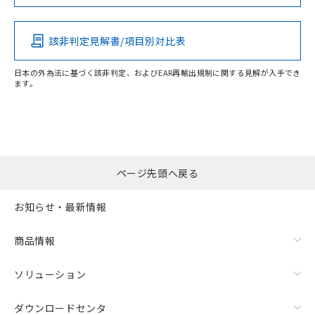
Pb
Hg
Cd
Cr(VI)
該非判定見解書/項目別対比表
O
O
O
O
日本の外為法に基づく該非判定、およびEAR再輸出規制に関する見解が入手でき
ます。
"対応済み"や非含有の記載がされた商品であっても、流通
在庫等で未対応品が混在する可能性があります。
非含有品が必要な際は、弊社営業部門もしくは販売店へお
問い合わせください。
ページ先頭へ戻る
この製品のRoHS/REACH対応状況ページへ
お知らせ・最新情報
商品情報
ソリューション
ダウンロードセンタ