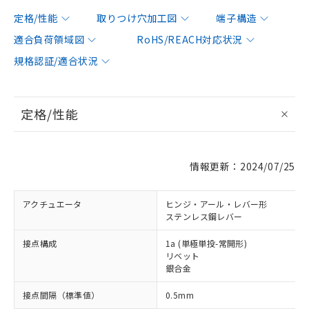
定格/性能
取りつけ穴加工図
端子構造
適合負荷領域図
RoHS/REACH対応状況
規格認証/適合状況
定格/性能
情報更新：2024/07/25
アクチュエータ
ヒンジ・アール・レバー形
ステンレス鋼レバー
接点構成
1a (単極単投-常開形)
リベット
銀合金
接点間隔（標準値）
0.5mm