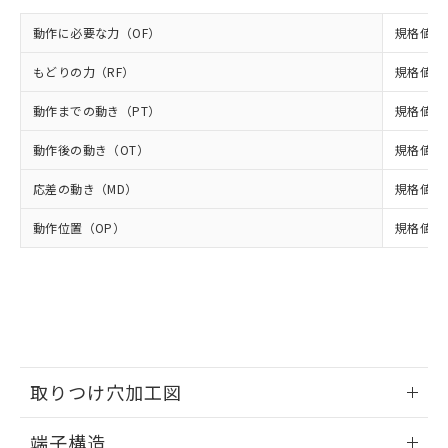
※2 対応予定月
「ｅ」：有害物質（10物質）のすべてが基
場合は、上記1、2および3の内容を当
認ください)
事前の承諾なく第三者に漏洩または開
準値以下であることを示します。
該第三者に通知します。また当社は、
動作に必要な力（OF）
規格値 最
示しないようお願いします。
部品在庫の切り替え状況などにより、予定
「10」：通常の使用状況下において有害物
販売先および販売に係わる関係者が違
マイパーツ機能（部品リスト作成サー
空
受注生産機種、また在庫状況の
月が前後することがあります。
質が外部に漏えいし、環境に深刻な影響を
もどりの力（RF）
規格値 最
法に輸出するおそれがある場合は、取
ビス）をご利用いただくには、I-Web
白
情報を公開していない機種
及ぼさない年数を意味します。
り引きをいたしません。
メンバーズにご登録されている必要が
動作までの動き（PT）
規格値 最
「－」：未確認です。当社販売部門へお問
あります。
い合わせください。
お客様が当ウェブサイト上で当社にご
動作後の動き（OT）
規格値 最
※3 非含有証明書ダウンロード
登録された部品リストについて、当社
および当社の共同利用者が、当社の製
応差の動き（MD）
規格値 最
下記の非含有証明書をダウンロードするこ
品・サービスに関するお客様との取
とができます。
合意する
キャンセル
引・商談に必要な範囲で利用すること
動作位置（OP）
規格値 17
をご了承ください。
EU RoHS指令（10物質）の非含有証明書
※当社の共同利用者とは、
"個人情報
51物質の非含有証明書（当社基準）
の共同利用に関して"
の「1.共同利
※本証明書は発行日時点で非含有を証明す
用者の範囲」に記載されている法人を
るもので、過去に遡って非含有を証明する
指します。
ものではありません。
また、RoHS指令のフタル酸エステル類４
物質の対応では、対応完了までの期間は出
取りつけ穴加工図
荷製品に未対応品が混在することから備考
情報更新：2024/07/25
欄に対応日を記載しておりました。
端子構造