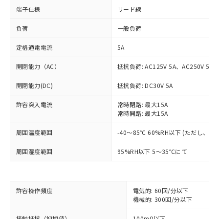
端子仕様
リード線
負荷
一般負荷
定格通電電流
5A
開閉能力（AC）
抵抗負荷: AC125V 5A、AC250V 5A
開閉能力(DC)
抵抗負荷: DC30V 5A
許容突入電流
常時閉路: 最大15A
※1 対応状況
常時開路: 最大15A
周囲温度範囲
-40～85℃ 60%RH以下 (ただし、
対応済み：EU RoHS指令（10物質）の
非含有に対応した製品が提供可能な商品で
周囲湿度範囲
95%RH以下 5～35℃にて
す。
対応予定：EU RoHS指令（10物質）の非含
ご利用条件
有に対応した製品に切り替える予定のある
商品です。
許容操作頻度
電気的: 60回/分以下
対応予定なし：EU RoHS指令（10物質）の
機械的: 300回/分以下
以下の条件をお読みいただき、同意のうえ
非含有に非対応の商品で、対応品を出す予
ご利用ください。
定はありません。
接触抵抗（初期値）
100mΩ以下