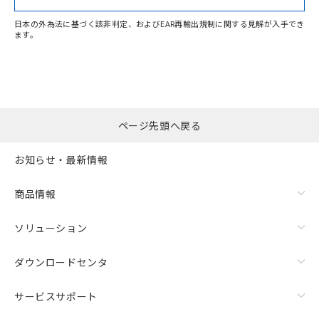
日本の外為法に基づく該非判定、およびEAR再輸出規制に関する見解が入手でき
ます。
"対応済み"や非含有の記載がされた商品であっても、流通
在庫等で未対応品が混在する可能性があります。
非含有品が必要な際は、弊社営業部門もしくは販売店へお
問い合わせください。
ページ先頭へ戻る
この製品のRoHS/REACH対応状況ページへ
お知らせ・最新情報
商品情報
ソリューション
ダウンロードセンタ
サービスサポート