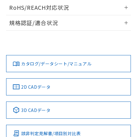
り、2022年1月12日より割愛しておりま
情報更新：2024/07/25
RoHS/REACH対応状況
す。
情報更新：2026/7/29
規格認証/適合状況
EU RoHS
注意事項・凡例
D2VW-5L3-1M-0についての規格認証/適合状況については、
「カスタマーサポートセンタ お客様相談室」または貴社担当
オムロン営業員または販売店にお問い合わせください。
対応状況
対応予定月
※1
※2
お問い合わせ
カタログ/データシート/マニュアル
対応済み
中国 RoHS
注意事項・凡例
2D CADデータ
中国 RoHS表
※1 ※2
3D CADデータ
Pb
Hg
Cd
Cr(VI)
該非判定見解書/項目別対比表
O
O
O
O