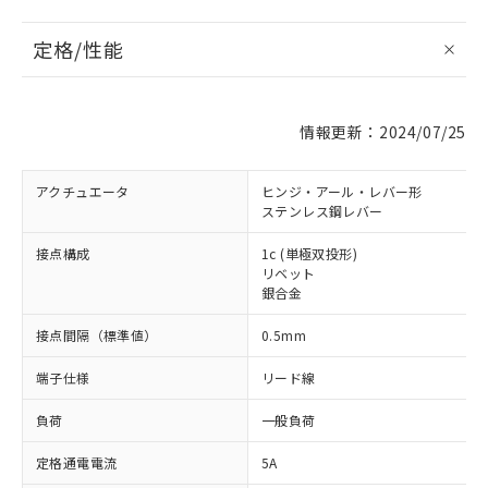
定格/性能
情報更新：2024/07/25
アクチュエータ
ヒンジ・アール・レバー形
ステンレス鋼レバー
接点構成
1c (単極双投形)
リベット
銀合金
接点間隔（標準値）
0.5mm
端子仕様
リード線
負荷
一般負荷
定格通電電流
5A