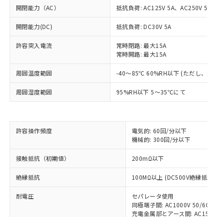
開閉能力（AC）
抵抗負荷: AC125V 5A、AC250V 5A
開閉能力(DC)
抵抗負荷: DC30V 5A
許容突入電流
常時閉路: 最大15A
常時開路: 最大15A
周囲温度範囲
-40～85℃ 60%RH以下 (ただし、
周囲湿度範囲
95%RH以下 5～35℃にて
※1 対応状況
対応済み：EU RoHS指令（10物質）の
非含有に対応した製品が提供可能な商品で
許容操作頻度
電気的: 60回/分以下
す。
機械的: 300回/分以下
対応予定：EU RoHS指令（10物質）の非含
ご利用条件
有に対応した製品に切り替える予定のある
接触抵抗（初期値）
200mΩ以下
商品です。
対応予定なし：EU RoHS指令（10物質）の
絶縁抵抗
100MΩ以上 (DC500V絶縁抵抗
以下の条件をお読みいただき、同意のうえ
非含有に非対応の商品で、対応品を出す予
ご利用ください。
耐電圧
セパレータ使用
定はありません。
同極端子間: AC1000V 50/60Hz
調査・確認中：EU RoHS指令（10物質）の
本サービスは、当社制御機器事業取扱
充電金属部とアース間: AC1500V 
※1 中国RoHS○×表