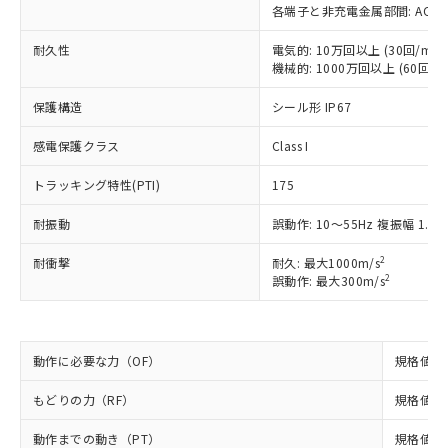
非含有の対応状況を調査中または確認中の
商品の当社在庫状況および標準価格
各端子と非充電金属部間: AC1500V
商品です。
(税抜)を提供させていただくもので
「○」：最大均質材料含有率が中国RoHSの
非該当品：ライセンス料など無形物で、有
耐久性
電気的: 10万回以上 (30回/min)
す。
基準値以下であることを示します。
害物質有無と関係のない商品です。
機械的: 1000万回以上 (60回/mi
当社制御機器事業取扱商品の中には、
「×」：最大均質材料含有率が中国RoHSの
仕入先様の事情により、非含有部品として
本サービスの対象外となる商品もある
基準値を超えていることを示します。
いたものが、含有品と判明した場合などや
保護構造
シール形 IP67
当社は、これら貴社製品のうち、外国
ことをご了承ください。
「－」：未確認です。当社販売部門へお問
むを得ず変更することがあります。
為替および外国貿易法に定める商品
在庫状況および標準価格照会結果は、
い合わせください。
感電保護クラス
Class I
（以下｢規制貨物等」という）を輸出
記載している更新日時点での社内デー
*EU RoHS指令（10物質）：
または国外への提供する場合は、日本
記
タに基づき作成されるものであり、閲
説明
鉛(Pb) 1000ppm以下、 水銀(Hg) 1000ppm以下、 カド
トラッキング特性(PTI)
175
*中国RoHS10物質の基準値 (GB/T26572)：
国政府の輸出許可(または役務取引許
号
覧された時点での実際の在庫および標
ミウム(Cd) 100ppm以下、
Pb(鉛) :1000ppm、 Hg(水銀) : 1000ppm、 Cd(カドミウ
可)を取得するなどの必要な手続きを
六価クロム(Cr(Ⅵ)) 1000ppm以下、ポリ臭化ビフェニル
ム) : 100ppm、
準価格とは異なる場合があることをご
耐振動
誤動作: 10～55Hz 複振幅 1.5
類(PBB) 1000ppm以下、ポリ臭化ジフェニルエーテル類
Cr(Ⅵ)(六価クロム) : 1000ppm、 PBBs(ポリ臭化ビフェ
とります。
了承ください。
(PBDE) 1000ppm以下、フタル酸ビス(2-エチルヘキシ
○
一定数以上の在庫あり
ニル類) : 1000ppm、 PBDEs(ポリ臭化ジフェニルエーテ
当社は規制貨物を破棄する場合は、完
ル) (DEHP)(別名：DOP) 1000ppm以下、フタル酸ブチ
正式な納期状況および標準価格はお客
2
ル類) : 1000ppm、
耐衝撃
耐久: 最大1000m/s
ルベンジル（BBP） 1000ppm以下、フタル酸ジブチル
全に破砕するなど、違法に輸出されな
DBP(フタル酸ジブチル) : 1000ppm、 DIBP(フタル酸ジ
2
誤動作: 最大300m/s
様のお取引先、またはお客様担当のオ
（DBP） 1000ppm以下、フタル酸ジイソブチル
イソブチル) : 1000ppm、 BBP(フタル酸ブチルベンジ
△
一定数には満たないが在庫あり
いよう必要な手段を講じます。
ムロン制御機器販売店・当社販売員に
(DIBP) 1000ppm以下
ル) : 1000ppm、
当社は貴社製品を、核兵器、ミサイ
但し、RoHS指令で産業用監視および制御機器に対する
DEHP(フタル酸ビス(2-エチルヘキシル)) : 1000ppm
ご相談ください。
適用除外項目は除く。
ル、化学兵器、生物兵器またはその他
－
在庫なし(最新の在庫状況につ
オムロン制御機器販売店や当社販売拠
フタル酸エステル類の４物質については閾値を超える意
武器並びにこれらの製造装置等に一切
動作に必要な力（OF）
規格値 最
いては、お客様のお取引先、ま
図的な使用がないことを確認しています。
点は「
販売ネットワーク
」をご確認
※2 環境保護使用期限
使用いたしません。
たはお客様担当のオムロン制御
ください。
もどりの力（RF）
規格値 最
当社は、貴社製品を第三者に販売する
機器販売店・当社販売員にご確
在庫状況および標準価格結果を当社の
※2 対応予定月
「ｅ」：有害物質（10物質）のすべてが基
場合は、上記1、2および3の内容を当
認ください)
事前の承諾なく第三者に漏洩または開
動作までの動き（PT）
規格値 最
準値以下であることを示します。
該第三者に通知します。また当社は、