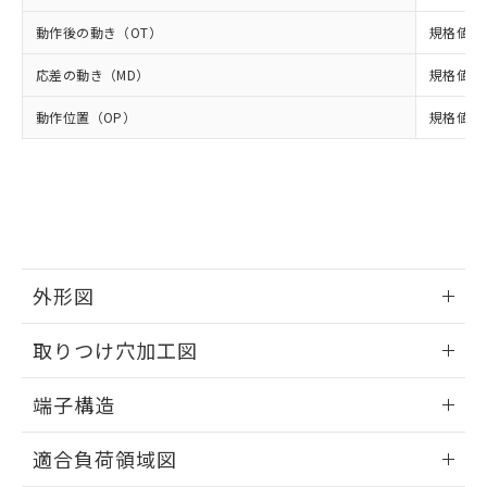
示しないようお願いします。
部品在庫の切り替え状況などにより、予定
「10」：通常の使用状況下において有害物
販売先および販売に係わる関係者が違
マイパーツ機能（部品リスト作成サー
空
受注生産機種、また在庫状況の
動作後の動き（OT）
規格値 最
月が前後することがあります。
質が外部に漏えいし、環境に深刻な影響を
法に輸出するおそれがある場合は、取
ビス）をご利用いただくには、I-Web
白
情報を公開していない機種
及ぼさない年数を意味します。
り引きをいたしません。
メンバーズにご登録されている必要が
応差の動き（MD）
規格値 最
「－」：未確認です。当社販売部門へお問
あります。
い合わせください。
お客様が当ウェブサイト上で当社にご
動作位置（OP）
規格値 17
※3 非含有証明書ダウンロード
登録された部品リストについて、当社
および当社の共同利用者が、当社の製
下記の非含有証明書をダウンロードするこ
品・サービスに関するお客様との取
とができます。
合意する
キャンセル
引・商談に必要な範囲で利用すること
をご了承ください。
EU RoHS指令（10物質）の非含有証明書
※当社の共同利用者とは、
"個人情報
51物質の非含有証明書（当社基準）
の共同利用に関して"
の「1.共同利
※本証明書は発行日時点で非含有を証明す
外形図
用者の範囲」に記載されている法人を
るもので、過去に遡って非含有を証明する
指します。
情報更新：2024/07/25
ものではありません。
取りつけ穴加工図
また、RoHS指令のフタル酸エステル類４
物質の対応では、対応完了までの期間は出
情報更新：2024/07/25
端子構造
荷製品に未対応品が混在することから備考
欄に対応日を記載しておりました。
ねじ取りつけ穴加工図
情報更新：2024/07/25
既に当社にて対応品への在庫切替を完了
適合負荷領域図
していることから、特段のことがない限