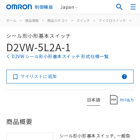
制御機器
Japan
ホーム
>
商品情報
>
商品カテゴリ
>
スイッチ
>
マイクロスイッチ
>
シ
シール形小形基本スイッチ
D2VW-5L2A-1
D2VW シール形小形基本スイッチ 形式仕様一覧
マイリストに追加
日本語
PDF出力
商品概要
シール形小形基本スイッチ, 一般負