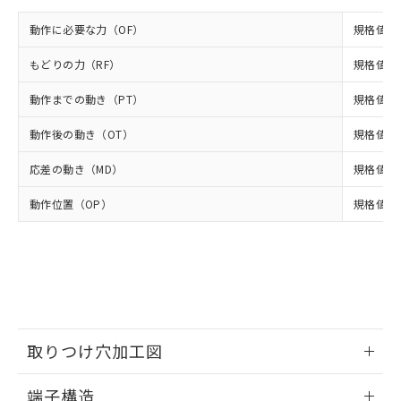
ください。
当社は、貴社製品を第三者に販売する
機器販売店・当社販売員にご確
在庫状況および標準価格結果を当社の
※2 対応予定月
「ｅ」：有害物質（10物質）のすべてが基
動作に必要な力（OF）
規格値 最
場合は、上記1、2および3の内容を当
認ください)
事前の承諾なく第三者に漏洩または開
準値以下であることを示します。
該第三者に通知します。また当社は、
示しないようお願いします。
もどりの力（RF）
規格値 最
部品在庫の切り替え状況などにより、予定
「10」：通常の使用状況下において有害物
販売先および販売に係わる関係者が違
マイパーツ機能（部品リスト作成サー
空
受注生産機種、また在庫状況の
月が前後することがあります。
質が外部に漏えいし、環境に深刻な影響を
法に輸出するおそれがある場合は、取
ビス）をご利用いただくには、I-Web
白
情報を公開していない機種
動作までの動き（PT）
規格値 最
及ぼさない年数を意味します。
り引きをいたしません。
メンバーズにご登録されている必要が
「－」：未確認です。当社販売部門へお問
あります。
動作後の動き（OT）
規格値 最
い合わせください。
お客様が当ウェブサイト上で当社にご
※3 非含有証明書ダウンロード
登録された部品リストについて、当社
応差の動き（MD）
規格値 最
および当社の共同利用者が、当社の製
下記の非含有証明書をダウンロードするこ
動作位置（OP）
規格値 20
品・サービスに関するお客様との取
とができます。
合意する
キャンセル
引・商談に必要な範囲で利用すること
をご了承ください。
EU RoHS指令（10物質）の非含有証明書
※当社の共同利用者とは、
"個人情報
51物質の非含有証明書（当社基準）
の共同利用に関して"
の「1.共同利
※本証明書は発行日時点で非含有を証明す
用者の範囲」に記載されている法人を
るもので、過去に遡って非含有を証明する
指します。
ものではありません。
取りつけ穴加工図
また、RoHS指令のフタル酸エステル類４
物質の対応では、対応完了までの期間は出
情報更新：2024/07/25
荷製品に未対応品が混在することから備考
端子構造