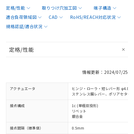
定格/性能
取りつけ穴加工図
端子構造
適合負荷領域図
CAD
RoHS/REACH対応状況
規格認証/適合状況
定格/性能
情報更新：2024/07/25
アクチュエータ
ヒンジ・ローラ・短レバー形 φ4.8×4
ステンレス鋼レバー、ポリアセター
接点構成
1c (単極双投形)
リベット
銀合金
接点間隔（標準値）
0.5mm