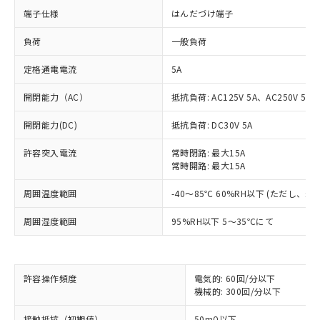
端子仕様
はんだづけ端子
負荷
一般負荷
定格通電電流
5A
開閉能力（AC）
抵抗負荷: AC125V 5A、AC250V 5A
開閉能力(DC)
抵抗負荷: DC30V 5A
許容突入電流
常時閉路: 最大15A
常時開路: 最大15A
※1 対応状況
周囲温度範囲
-40～85℃ 60%RH以下 (ただし、
対応済み：EU RoHS指令（10物質）の
周囲湿度範囲
95%RH以下 5～35℃にて
非含有に対応した製品が提供可能な商品で
す。
対応予定：EU RoHS指令（10物質）の非含
ご利用条件
有に対応した製品に切り替える予定のある
許容操作頻度
電気的: 60回/分以下
商品です。
機械的: 300回/分以下
対応予定なし：EU RoHS指令（10物質）の
以下の条件をお読みいただき、同意のうえ
非含有に非対応の商品で、対応品を出す予
接触抵抗（初期値）
50mΩ以下