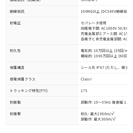
ご利用ください。
定はありません。
絶縁抵抗
100MΩ以上 (DC500V絶縁抵抗
調査・確認中：EU RoHS指令（10物質）の
本サービスは、当社制御機器事業取扱
※1 中国RoHS○×表
非含有の対応状況を調査中または確認中の
商品の当社在庫状況および標準価格
耐電圧
セパレータ使用
商品です。
(税抜)を提供させていただくもので
同極端子間: AC1000V 50/60Hz
「○」：最大均質材料含有率が中国RoHSの
非該当品：ライセンス料など無形物で、有
す。
充電金属部とアース間: AC1500V 
基準値以下であることを示します。
害物質有無と関係のない商品です。
各端子と非充電金属部間: AC1500V
当社制御機器事業取扱商品の中には、
「×」：最大均質材料含有率が中国RoHSの
仕入先様の事情により、非含有部品として
本サービスの対象外となる商品もある
基準値を超えていることを示します。
いたものが、含有品と判明した場合などや
当社は、これら貴社製品のうち、外国
耐久性
電気的: 10万回以上 (30回/min)
ことをご了承ください。
「－」：未確認です。当社販売部門へお問
むを得ず変更することがあります。
機械的: 1000万回以上 (60回/mi
為替および外国貿易法に定める商品
在庫状況および標準価格照会結果は、
い合わせください。
（以下｢規制貨物等」という）を輸出
記載している更新日時点での社内デー
保護構造
シール形 IP67 (ただし、端子
*EU RoHS指令（10物質）：
または国外への提供する場合は、日本
記
タに基づき作成されるものであり、閲
説明
鉛(Pb) 1000ppm以下、 水銀(Hg) 1000ppm以下、 カド
*中国RoHS10物質の基準値 (GB/T26572)：
国政府の輸出許可(または役務取引許
号
覧された時点での実際の在庫および標
ミウム(Cd) 100ppm以下、
Pb(鉛) :1000ppm、 Hg(水銀) : 1000ppm、 Cd(カドミウ
感電保護クラス
Class I
可)を取得するなどの必要な手続きを
六価クロム(Cr(Ⅵ)) 1000ppm以下、ポリ臭化ビフェニル
ム) : 100ppm、
準価格とは異なる場合があることをご
類(PBB) 1000ppm以下、ポリ臭化ジフェニルエーテル類
Cr(Ⅵ)(六価クロム) : 1000ppm、 PBBs(ポリ臭化ビフェ
とります。
了承ください。
(PBDE) 1000ppm以下、フタル酸ビス(2-エチルヘキシ
トラッキング特性(PTI)
175
○
一定数以上の在庫あり
ニル類) : 1000ppm、 PBDEs(ポリ臭化ジフェニルエーテ
当社は規制貨物を破棄する場合は、完
ル) (DEHP)(別名：DOP) 1000ppm以下、フタル酸ブチ
正式な納期状況および標準価格はお客
ル類) : 1000ppm、
ルベンジル（BBP） 1000ppm以下、フタル酸ジブチル
全に破砕するなど、違法に輸出されな
DBP(フタル酸ジブチル) : 1000ppm、 DIBP(フタル酸ジ
様のお取引先、またはお客様担当のオ
耐振動
誤動作: 10～55Hz 複振幅 1.5
（DBP） 1000ppm以下、フタル酸ジイソブチル
イソブチル) : 1000ppm、 BBP(フタル酸ブチルベンジ
△
一定数には満たないが在庫あり
いよう必要な手段を講じます。
ムロン制御機器販売店・当社販売員に
(DIBP) 1000ppm以下
ル) : 1000ppm、
当社は貴社製品を、核兵器、ミサイ
但し、RoHS指令で産業用監視および制御機器に対する
2
DEHP(フタル酸ビス(2-エチルヘキシル)) : 1000ppm
耐衝撃
耐久: 最大1000m/s
ご相談ください。
適用除外項目は除く。
ル、化学兵器、生物兵器またはその他
2
誤動作: 最大300m/s
－
在庫なし(最新の在庫状況につ
オムロン制御機器販売店や当社販売拠
フタル酸エステル類の４物質については閾値を超える意
武器並びにこれらの製造装置等に一切
いては、お客様のお取引先、ま
図的な使用がないことを確認しています。
点は「
販売ネットワーク
」をご確認
※2 環境保護使用期限
使用いたしません。
たはお客様担当のオムロン制御