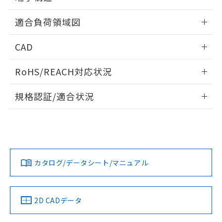
欄に対応日を記載しておりました。
ねじ取りつけ穴加工図
既に当社にて対応品への在庫切替を完了
情報更新：2024/07/25
適合負荷領域図
していることから、特段のことがない限
り、2022年1月12日より割愛しておりま
情報更新：2024/07/25
す。
CAD
ログイン/会員登録いただくと、CADデータをダウンロー
RoHS/REACH対応状況
ドすることができます。
情報更新：2026/7/29
規格認証/適合状況
ログイン/会員登録
EU RoHS
注意事項・凡例
D2VW-5L2A-1についての規格認証/適合状況については、
「カスタマーサポートセンタ お客様相談室」または貴社担当
オムロン営業員または販売店にお問い合わせください。
対応状況
対応予定月
※1
※2
ダウンロードデータをご利用いただく前に、以下を必ずお読
みください。
お問い合わせ
カタログ/データシート/マニュアル
対応済み
ソフトウェアの使用条件
中国 RoHS
注意事項・凡例
2D CADデータ