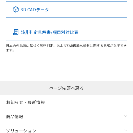
中国 RoHS表
※1 ※2
3D CADデータ
Pb
Hg
Cd
Cr(VI)
該非判定見解書/項目別対比表
O
O
O
O
日本の外為法に基づく該非判定、およびEAR再輸出規制に関する見解が入手でき
ます。
"対応済み"や非含有の記載がされた商品であっても、流通
在庫等で未対応品が混在する可能性があります。
非含有品が必要な際は、弊社営業部門もしくは販売店へお
問い合わせください。
ページ先頭へ戻る
この製品のRoHS/REACH対応状況ページへ
お知らせ・最新情報
商品情報
ソリューション