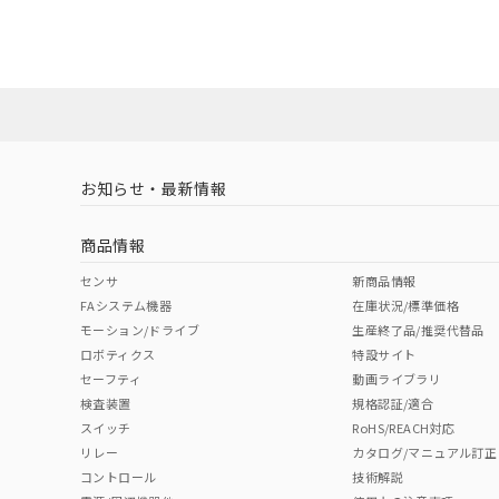
売店にお問い合わせください。
ダウンロードデータをご利用いただく前に、以下を必ずお読
対応状況
対応予定月
※1
※2
ソフトウェアの使用条件
対応済み
お知らせ・最新情報
中国 RoHS
注意事項・凡例
商品情報
中国 RoHS表
※1 ※2
センサ
新商品情報
FAシステム機器
在庫状況/標準価格
Pb
Hg
Cd
Cr(V
モーション/ドライブ
生産終了品/推奨代替品
ロボティクス
特設サイト
セーフティ
動画ライブラリ
検査装置
規格認証/適合
O
O
O
O
スイッチ
RoHS/REACH対応
リレー
カタログ/マニュアル訂正
コントロール
技術解説
"対応済み"や非含有の記載がされた商品であっても、流通