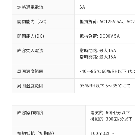
定格通電電流
5A
開閉能力（AC）
抵抗負荷: AC125V 5A、AC2
開閉能力(DC)
抵抗負荷: DC30V 5A
許容突入電流
常時閉路: 最大15A
常時開路: 最大15A
周囲温度範囲
-40～85℃ 60%RH以下
※1 対応状況
周囲湿度範囲
95%RH以下 5～35℃にて
対応済み：EU
対応予定：EU R
対応予定なし：EU
調査・確認中：EU
ご利用条件
許容操作頻度
電気的: 60回/分以下
非該当品：ライセ
※1 中国RoHS
機械的: 300回/分以下
仕入先様の事情に
があります。
以下の条件をお読
「○」：最大均質
接触抵抗（初期値）
100mΩ以下