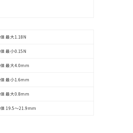
備考欄に対応日を記載しておりました。
品への在庫切替を完了していることから、特段のことがない限り、20
す。
値 最大1.18N
値 最小0.15N
値 最大4.0mm
値 最小1.6mm
値 最大0.8mm
値 19.5～21.9mm