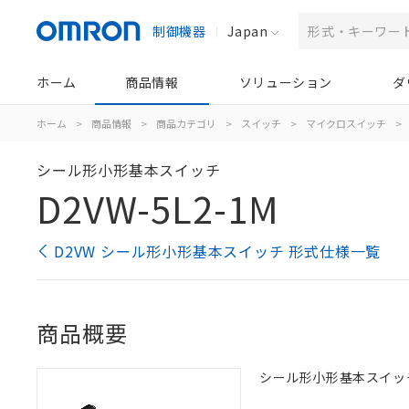
制御機器
Japan
ホーム
商品情報
ソリューション
ダ
ホーム
>
商品情報
>
商品カテゴリ
>
スイッチ
>
マイクロスイッチ
>
シール形小形基本スイッチ
D2VW-5L2-1M
D2VW シール形小形基本スイッチ 形式仕様一覧
商品概要
シール形小形基本スイッチ, 