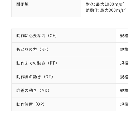
混在することから
2
耐衝撃
耐久: 最大1000m/s
既に当社にて対応
2
誤動作: 最大300m/s
り割愛しておりま
動作に必要な力（OF）
規格
もどりの力（RF）
規格
動作までの動き（PT）
規格
動作後の動き（OT）
規格
応差の動き（MD）
規格
動作位置（OP）
規格