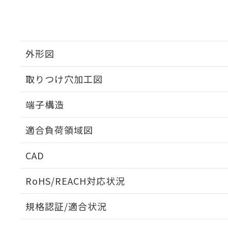
外形図
取りつけ穴加工図
端子構造
ねじ取りつけ穴加工図
適合負荷領域図
CAD
ログイン/会員登録いただくと、CADデータをダウンロ
RoHS/REACH対応状況
規格認証/適合状況
EU RoHS
注意事項・凡例
D2VW-5L2-1Mについての規格認証/適合状況については