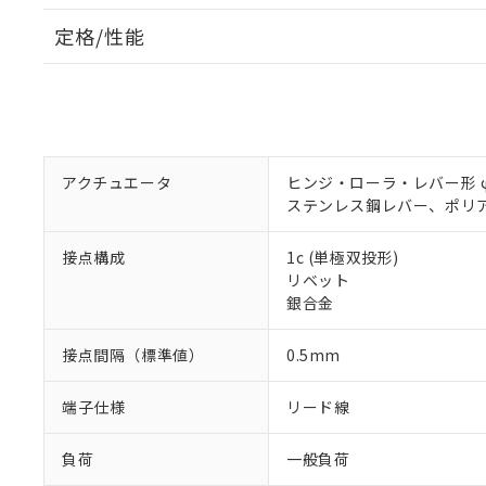
定格/性能
アクチュエータ
ヒンジ・ローラ・レバー形 φ4
ステンレス鋼レバー、ポリ
接点構成
1c (単極双投形)
リベット
銀合金
接点間隔（標準値）
0.5mm
端子仕様
リード線
負荷
一般負荷