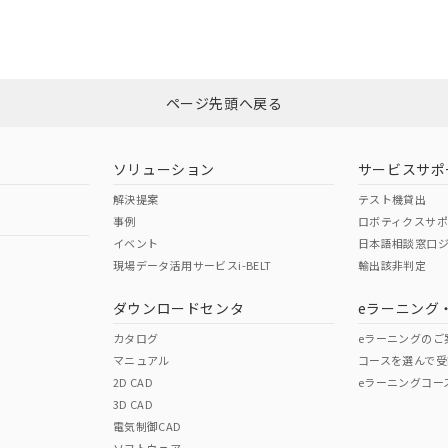
みください。
非含有証明書
※3
ページ先頭へ戻る
ダウンロードはこちら
ソリューション
サービスサポ
解決提案
テスト機貸出
事例
ロボティクスサ
イベント
日本語相談窓口
現場データ活用サービスi-BELT
輸出該非判定
I)
PBBs
PBDEs
DBP
ダウンロードセンタ
eラーニング
カタログ
eラーニングのご
マニュアル
コースを選んで受
O
O
O
2D CAD
eラーニングコー
3D CAD
電気制御CAD
在庫等で未対応品が混在する可能性があります。