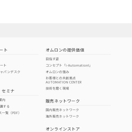
お問い合わせ
ート
オムロンの提供価値
目指す姿
ポート
コンセプト「i-Automation!」
ジャパンデスク
オムロンの強み
お客様との共創拠点
AUTOMATION CENTER
DIBP
BBP
DEHP
環境保護
技術を磨く現場
・セミナ
使用期限
案内
販売ネットワーク
講する
O
O
O
e
国内販売ネットワーク
ス一覧（PDF）
海外販売ネットワーク
オンラインストア