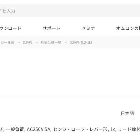
ウンロード
サポート
セミナ
オムロンの
シール形
>
D2VW
>
形式仕様一覧
>
D2VW-5L2-1M
日本語
一般負荷, AC250V 5A, ヒンジ・ローラ・レバー形, 1c, リード線付き