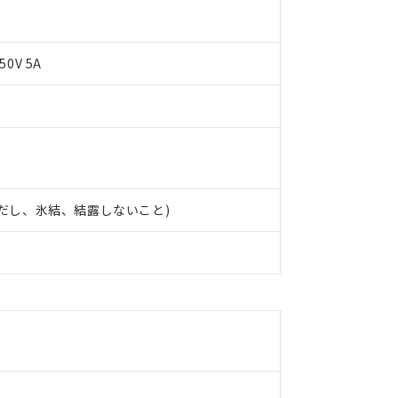
50V 5A
 (ただし、氷結、結露しないこと)
 RoHS指令（10物質）の非含有に対応した製品が提供可能な商品です
oHS指令（10物質）の非含有に対応した製品に切り替える予定のある
 RoHS指令（10物質）の非含有に非対応の商品で、対応品を出す予
 RoHS指令（10物質）の非含有の対応状況を調査中または確認中の
ンス料など無形物で、有害物質有無と関係のない商品です。
○×表
より、非含有部品としていたものが、含有品と判明した場合などやむ
みいただき、同意のうえご利用ください。
材料含有率が中国RoHSの基準値以下であることを示します。