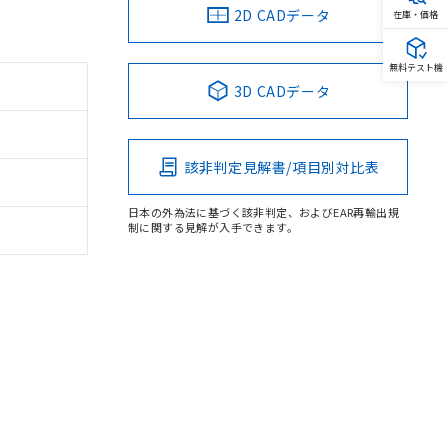
2D CADデータ
在庫・価格
無料テスト機
3D CADデータ
該非判定見解書/項目別対比表
日本の外為法に基づく該非判定、およびEAR再輸出規
制に関する見解が入手できます。