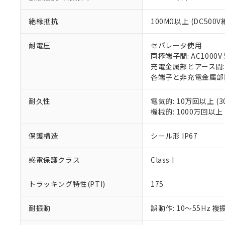
「×」：最大均質
本サービスは
当社は、これ
*EU RoHS指令（10物
「－」：未確認で
鉛(Pb) 1000ppm以下、
くものです。
う）を輸出ま
絶縁抵抗
100MΩ以上 (DC50
記
説明
六価クロム(Cr(Ⅵ)) 1
当社制御機器
などの必要な
フタル酸ビス(2-エチルヘ
号
*中国RoHS10物質の基準値 
ル（DBP） 1000ppm
在庫状況およ
当社は規制貨
Pb(鉛) :1000ppm、 Hg
耐電圧
セパレータ使用
但し、RoHS指令で産
のであり、閲
ます。
Cr(Ⅵ)(六価クロム) : 
フタル酸エステル類の４
同極端子間: AC1000V 5
○
一定数以
DBP(フタル酸ジブチル) :
い。
当社は貴社製
DEHP(フタル酸ビス(2-エ
充電金属部とアース間: AC
正式な納期状
置等に一切使
各端子と非充電金属部間: A
当社販売員に
※2 対応予定月
△
一定数に
当社は、貴社
オムロン制御
また当社は、
※2 環境保護使
耐久性
電気的: 10万回以上 (3
在庫状況およ
部品在庫の切り替
たしません。
－
在庫なし
機械的: 1000万回以上 (
す。
「ｅ」：有害物質
機器販売
マイパーツ機
「10」：通常の
ている必要が
保護構造
シール形 IP67
味します。
空
受注生産
お客様が当ウ
※3 非含有証明
「－」：未確認で
白
が、当社の製
感電保護クラス
Class I
さい。
下記の非含有証明
※当社の共同
トラッキング特性(PTI)
175
いる法人を指
EU RoHS指令（
51物質の非含有証
耐振動
誤動作: 10～55Hz 複
※本証明書は発行
また、RoHS指