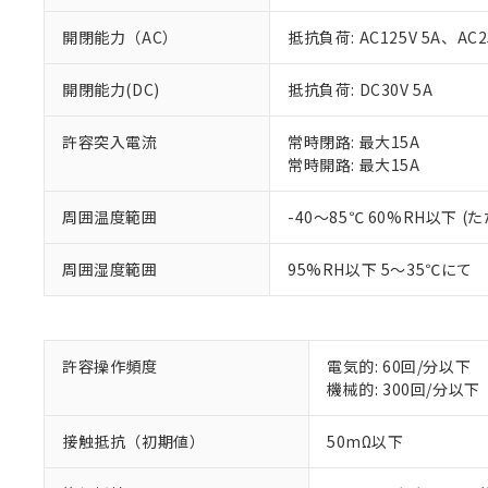
開閉能力（AC）
抵抗負荷: AC125V 5A、AC2
開閉能力(DC)
抵抗負荷: DC30V 5A
許容突入電流
常時閉路: 最大15A
常時開路: 最大15A
※1 対応状況
周囲温度範囲
-40～85℃ 60%RH以下
対応済み：EU
対応予定：EU R
周囲湿度範囲
95%RH以下 5～35℃にて
対応予定なし：EU
調査・確認中：EU
ご利用条件
非該当品：ライセ
※1 中国RoHS
仕入先様の事情に
許容操作頻度
電気的: 60回/分以下
があります。
以下の条件をお読
機械的: 300回/分以下
「○」：最大均質
「×」：最大均質
本サービスは
当社は、これ
*EU RoHS指令（10物
接触抵抗（初期値）
50mΩ以下
「－」：未確認で
鉛(Pb) 1000ppm以下、
くものです。
う）を輸出ま
記
説明
六価クロム(Cr(Ⅵ)) 1
当社制御機器
などの必要な
フタル酸ビス(2-エチルヘ
号