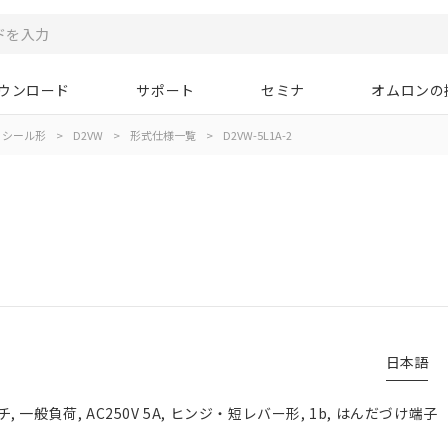
ウンロード
サポート
セミナ
オムロンの
シール形
>
D2VW
>
形式仕様一覧
>
D2VW-5L1A-2
日本語
一般負荷, AC250V 5A, ヒンジ・短レバー形, 1b, はんだづけ端子