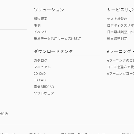
ソリューション
サービスサポ
解決提案
テスト機貸出
事例
ロボティクスサ
イベント
日本語相談窓口
現場データ活用サービスi-BELT
輸出該非判定
I)
PBBs
PBDEs
DBP
ダウンロードセンタ
eラーニング
カタログ
eラーニングのご
マニュアル
コースを選んで受
O
O
O
2D CAD
eラーニングコー
3D CAD
電気制御CAD
在庫等で未対応品が混在する可能性があります。
ソフトウェア
問い合わせください。
この製品のRoHS/REACH対応
り組み