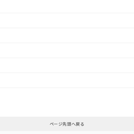
情報更新：2
情報更新：2
情報更新：2
情報更新：
、「カスタマーサポートセンタ お客様相談室」または貴社担当オムロン
非含有証明書
※3
ページ先頭へ戻る
ダウンロードはこちら