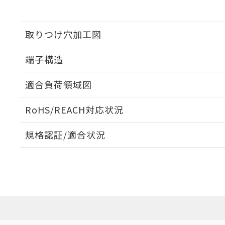
取りつけ穴加工図
端子構造
ねじ取りつけ穴加工図
適合負荷領域図
RoHS/REACH対応状況
規格認証/適合状況
EU RoHS
注意事項・凡例
D2VW-5L1A-2についての規格認証/適合状況については
売店にお問い合わせください。
対応状況
対応予定月
※1
※2
対応済み