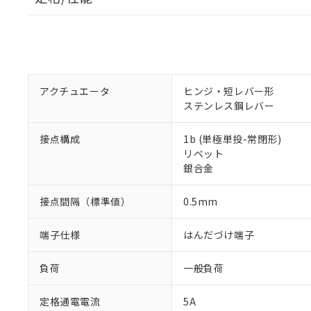
アクチュエータ
ヒンジ・短レバー形
ステンレス鋼レバー
接点構成
1b (単極単投-常閉形)
リベット
銀合金
接点間隔（標準値）
0.5mm
端子仕様
はんだづけ端子
負荷
一般負荷
定格通電電流
5A