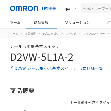
制御機器
Japan
ホーム
商品情報
ソリューション
ダ
ホーム
>
商品情報
>
商品カテゴリ
>
スイッチ
>
マイクロスイッチ
>
シール形小形基本スイッチ
D2VW-5L1A-2
D2VW シール形小形基本スイッチ 形式仕様一覧
商品概要
シール形小形基本スイッチ, 