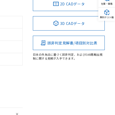
2D CADデータ
在庫・価格
無料テスト機
3D CADデータ
該非判定見解書/項目別対比表
日本の外為法に基づく該非判定、およびEAR再輸出規
制に関する見解が入手できます。