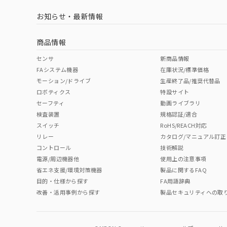
お知らせ・最新情報
中国 RoHS
注意事項・凡例
商品情報
中国 RoHS表
※1 ※2
センサ
新商品情報
FAシステム機器
在庫状況/標準価格
Pb
Hg
Cd
Cr(V
モーション/ドライブ
生産終了品/推奨代替品
ロボティクス
特設サイト
セーフティ
動画ライブラリ
検査装置
規格認証/適合
O
O
O
O
スイッチ
RoHS/REACH対応
リレー
カタログ/マニュアル訂正
コントロール
技術解説
"対応済み"や非含有の記載がされた商品であっても、流通
電源/周辺機器他
使用上の注意事項
非含有品が必要な際は、弊社営業部門もしくは販売店へお
省エネ支援/環境対策機器
製品に関するFAQ
目的・仕様から探す
FA用語辞典
改善・活用事例から探す
製品セキュリティへの取