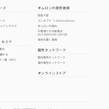
ート
オムロンの提供価値
目指す姿
ポート
コンセプト「i-Automation!」
ジャパンデスク
オムロンの強み
お客様との共創拠点
AUTOMATION CENTER
DIBP
BBP
DEHP
環境保護
技術を磨く現場
・セミナ
使用期限
案内
販売ネットワーク
講する
O
O
O
e
国内販売ネットワーク
ス一覧（PDF）
海外販売ネットワーク
オンラインストア
状況ページへ