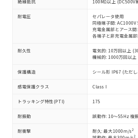
*中国RoHS10物質の基準値 
絶縁抵抗
100MΩ以上 (DC50
ル（DBP） 1000ppm
在庫状況およ
当社は規制貨
Pb(鉛) :1000ppm、 Hg
但し、RoHS指令で産
のであり、閲
ます。
Cr(Ⅵ)(六価クロム) : 
フタル酸エステル類の４
○
一定数以
DBP(フタル酸ジブチル) :
い。
当社は貴社製
耐電圧
セパレータ使用
DEHP(フタル酸ビス(2-エ
正式な納期状
置等に一切使
同極端子間: AC1000V 5
当社販売員に
※2 対応予定月
△
一定数に
当社は、貴社
充電金属部とアース間: AC
オムロン制御
また当社は、
各端子と非充電金属部間: A
※2 環境保護使
在庫状況およ
部品在庫の切り替
たしません。
－
在庫なし
す。
「ｅ」：有害物質
機器販売
耐久性
電気的: 10万回以上 (3
マイパーツ機
「10」：通常の
機械的: 1000万回以上 (
ている必要が
味します。
空
受注生産
お客様が当ウ
※3 非含有証明
「－」：未確認で
白
保護構造
シール形 IP67 (た
が、当社の製
さい。
下記の非含有証明
※当社の共同
感電保護クラス
Class I
いる法人を指
EU RoHS指令（
51物質の非含有証
トラッキング特性(PTI)
175
※本証明書は発行
また、RoHS指
耐振動
誤動作: 10～55Hz 複
混在することから
既に当社にて対応
2
耐衝撃
耐久: 最大1000m/s
り割愛しておりま
2
誤動作: 最大300m/s