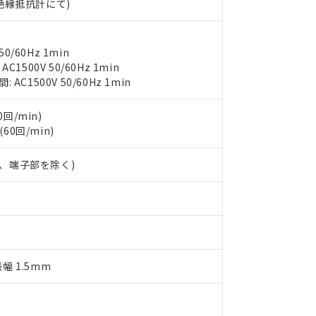
(GB/T26572)：
0V絶縁抵抗計にて)
以下、フタル酸ジイソブチル (DIBP) 1000ppm以下
び標準価格照会結果は、記載している更新日時点での社内データに
物を破棄する場合は、完全に破砕するなど、違法に輸出されないよ
(水銀) : 1000ppm、 Cd(カドミウム) : 100ppm、
業用監視および制御機器に対する適用除外項目は除く。
覧された時点での実際の在庫および標準価格とは異なる場合がある
1000ppm、 PBBs(ポリ臭化ビフェニル類) : 1000ppm、 PBDEs(ポリ臭化ジフェニルエーテル類
物質については閾値を超える意図的な使用がないことを確認しています。
上の在庫あり
 1000ppm、 DIBP(フタル酸ジイソブチル) : 1000ppm、 BBP(フタル酸ブチルベンジル) :
品を、核兵器、ミサイル、化学兵器、生物兵器またはその他武器並
チルヘキシル)) : 1000ppm
況および標準価格はお客様のお取引先、またはお客様担当のオムロ
用いたしません。
0/60Hz 1min
ご相談ください。
は満たないが在庫あり
製品を第三者に販売する場合は、上記1、2および3の内容を当該第
1500V 50/60Hz 1min
機器販売店や当社販売拠点は「
販売ネットワーク
」をご確認くだ
販売先および販売に係わる関係者が違法に輸出するおそれがある場
C1500V 50/60Hz 1min
用期限
び標準価格結果を当社の事前の承諾なく第三者に漏洩または開示し
え状況などにより、予定月が前後することがあります。
(最新の在庫状況については、お客様のお取引先、またはお客様担当
（10物質）のすべてが基準値以下であることを示します。
店・当社販売員にご確認ください)
0回/min)
能（部品リスト作成サービス）をご利用いただくには、I-Webメン
使用状況下において有害物質が外部に漏えいし、環境に深刻な影響を
60回/min)
あります。
機種、また在庫状況の情報を公開していない機種
ェブサイト上で当社にご登録された部品リストについて、当社およ
書ダウンロード
す。当社販売部門へお問い合わせください。
だし、端子部を除く)
品・サービスに関するお客様との取引・商談に必要な範囲で利用す
合意する
キャンセル
書をダウンロードすることができます。
利用者とは、
"個人情報の共同利用に関して"
の「1.共同利用者の
します。
10物質）の非含有証明書
明書（当社基準）
日時点で非含有を証明するもので、過去に遡って非含有を証明するも
令のフタル酸エステル類４物質の対応では、対応完了までの期間は出
振幅 1.5mm
備考欄に対応日を記載しておりました。
品への在庫切替を完了していることから、特段のことがない限り、20
す。