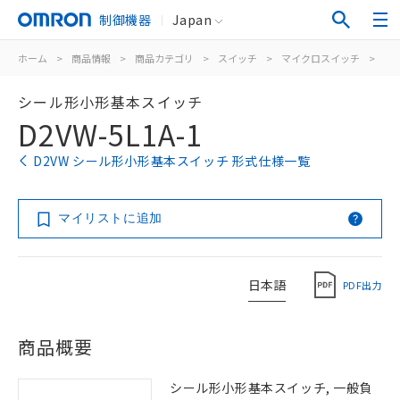
制御機器
Japan
ホーム
>
商品情報
>
商品カテゴリ
>
スイッチ
>
マイクロスイッチ
>
シ
シール形小形基本スイッチ
D2VW-5L1A-1
D2VW シール形小形基本スイッチ 形式仕様一覧
マイリストに追加
日本語
PDF出力
商品概要
シール形小形基本スイッチ, 一般負