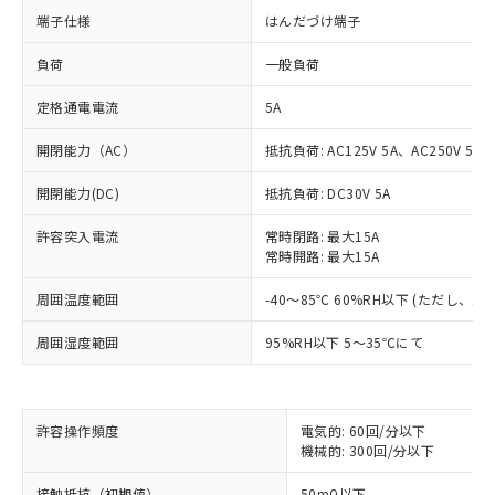
端子仕様
はんだづけ端子
負荷
一般負荷
定格通電電流
5A
開閉能力（AC）
抵抗負荷: AC125V 5A、AC250V 5A
開閉能力(DC)
抵抗負荷: DC30V 5A
許容突入電流
常時閉路: 最大15A
常時開路: 最大15A
※1 対応状況
周囲温度範囲
-40～85℃ 60%RH以下 (ただし、
対応済み：EU RoHS指令（10物質）の
周囲湿度範囲
95%RH以下 5～35℃にて
非含有に対応した製品が提供可能な商品で
す。
対応予定：EU RoHS指令（10物質）の非含
ご利用条件
有に対応した製品に切り替える予定のある
許容操作頻度
電気的: 60回/分以下
商品です。
機械的: 300回/分以下
対応予定なし：EU RoHS指令（10物質）の
以下の条件をお読みいただき、同意のうえ
非含有に非対応の商品で、対応品を出す予
接触抵抗（初期値）
50mΩ以下