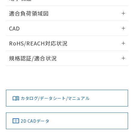
欄に対応日を記載しておりました。
ねじ取りつけ穴加工図
既に当社にて対応品への在庫切替を完了
情報更新：2024/07/25
適合負荷領域図
していることから、特段のことがない限
り、2022年1月12日より割愛しておりま
情報更新：2024/07/25
す。
CAD
ログイン/会員登録いただくと、CADデータをダウンロー
RoHS/REACH対応状況
ドすることができます。
情報更新：2026/7/29
規格認証/適合状況
ログイン/会員登録
EU RoHS
注意事項・凡例
D2VW-5L1A-1についての規格認証/適合状況については、
「カスタマーサポートセンタ お客様相談室」または貴社担当
オムロン営業員または販売店にお問い合わせください。
対応状況
対応予定月
※1
※2
ダウンロードデータをご利用いただく前に、以下を必ずお読
みください。
お問い合わせ
カタログ/データシート/マニュアル
対応済み
ソフトウェアの使用条件
中国 RoHS
注意事項・凡例
2D CADデータ