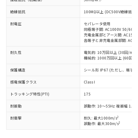
ご利用ください。
定はありません。
絶縁抵抗
100MΩ以上 (DC500V絶縁抵抗
調査・確認中：EU RoHS指令（10物質）の
本サービスは、当社制御機器事業取扱
※1 中国RoHS○×表
非含有の対応状況を調査中または確認中の
商品の当社在庫状況および標準価格
耐電圧
セパレータ使用
商品です。
(税抜)を提供させていただくもので
同極端子間: AC1000V 50/60Hz
「○」：最大均質材料含有率が中国RoHSの
非該当品：ライセンス料など無形物で、有
す。
充電金属部とアース間: AC1500V 
基準値以下であることを示します。
害物質有無と関係のない商品です。
各端子と非充電金属部間: AC1500V
当社制御機器事業取扱商品の中には、
「×」：最大均質材料含有率が中国RoHSの
仕入先様の事情により、非含有部品として
本サービスの対象外となる商品もある
基準値を超えていることを示します。
いたものが、含有品と判明した場合などや
当社は、これら貴社製品のうち、外国
耐久性
電気的: 10万回以上 (30回/min)
ことをご了承ください。
「－」：未確認です。当社販売部門へお問
むを得ず変更することがあります。
機械的: 1000万回以上 (60回/mi
為替および外国貿易法に定める商品
在庫状況および標準価格照会結果は、
い合わせください。
（以下｢規制貨物等」という）を輸出
記載している更新日時点での社内デー
保護構造
シール形 IP67 (ただし、端子
*EU RoHS指令（10物質）：
または国外への提供する場合は、日本
記
タに基づき作成されるものであり、閲
説明
鉛(Pb) 1000ppm以下、 水銀(Hg) 1000ppm以下、 カド
*中国RoHS10物質の基準値 (GB/T26572)：
国政府の輸出許可(または役務取引許
号
覧された時点での実際の在庫および標
ミウム(Cd) 100ppm以下、
Pb(鉛) :1000ppm、 Hg(水銀) : 1000ppm、 Cd(カドミウ
感電保護クラス
Class I
可)を取得するなどの必要な手続きを
六価クロム(Cr(Ⅵ)) 1000ppm以下、ポリ臭化ビフェニル
ム) : 100ppm、
準価格とは異なる場合があることをご
類(PBB) 1000ppm以下、ポリ臭化ジフェニルエーテル類
Cr(Ⅵ)(六価クロム) : 1000ppm、 PBBs(ポリ臭化ビフェ
とります。
了承ください。
(PBDE) 1000ppm以下、フタル酸ビス(2-エチルヘキシ
トラッキング特性(PTI)
175
○
一定数以上の在庫あり
ニル類) : 1000ppm、 PBDEs(ポリ臭化ジフェニルエーテ
当社は規制貨物を破棄する場合は、完
ル) (DEHP)(別名：DOP) 1000ppm以下、フタル酸ブチ
正式な納期状況および標準価格はお客
ル類) : 1000ppm、
ルベンジル（BBP） 1000ppm以下、フタル酸ジブチル
全に破砕するなど、違法に輸出されな
DBP(フタル酸ジブチル) : 1000ppm、 DIBP(フタル酸ジ
様のお取引先、またはお客様担当のオ
耐振動
誤動作: 10～55Hz 複振幅 1.5
（DBP） 1000ppm以下、フタル酸ジイソブチル
イソブチル) : 1000ppm、 BBP(フタル酸ブチルベンジ
△
一定数には満たないが在庫あり
いよう必要な手段を講じます。
ムロン制御機器販売店・当社販売員に
(DIBP) 1000ppm以下
ル) : 1000ppm、
当社は貴社製品を、核兵器、ミサイ
但し、RoHS指令で産業用監視および制御機器に対する
2
DEHP(フタル酸ビス(2-エチルヘキシル)) : 1000ppm
耐衝撃
耐久: 最大1000m/s
ご相談ください。
適用除外項目は除く。
ル、化学兵器、生物兵器またはその他
2
誤動作: 最大300m/s
－
在庫なし(最新の在庫状況につ
オムロン制御機器販売店や当社販売拠
フタル酸エステル類の４物質については閾値を超える意
武器並びにこれらの製造装置等に一切
いては、お客様のお取引先、ま
図的な使用がないことを確認しています。
点は「
販売ネットワーク
」をご確認
※2 環境保護使用期限
使用いたしません。
たはお客様担当のオムロン制御