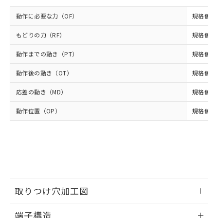
ください。
当社は、貴社製品を第三者に販売する
機器販売店・当社販売員にご確
在庫状況および標準価格結果を当社の
※2 対応予定月
「ｅ」：有害物質（10物質）のすべてが基
動作に必要な力（OF）
規格値 最
場合は、上記1、2および3の内容を当
認ください)
事前の承諾なく第三者に漏洩または開
準値以下であることを示します。
該第三者に通知します。また当社は、
示しないようお願いします。
もどりの力（RF）
規格値 最
部品在庫の切り替え状況などにより、予定
「10」：通常の使用状況下において有害物
販売先および販売に係わる関係者が違
マイパーツ機能（部品リスト作成サー
空
受注生産機種、また在庫状況の
月が前後することがあります。
質が外部に漏えいし、環境に深刻な影響を
法に輸出するおそれがある場合は、取
ビス）をご利用いただくには、I-Web
白
情報を公開していない機種
動作までの動き（PT）
規格値 最
及ぼさない年数を意味します。
り引きをいたしません。
メンバーズにご登録されている必要が
「－」：未確認です。当社販売部門へお問
あります。
動作後の動き（OT）
規格値 最
い合わせください。
お客様が当ウェブサイト上で当社にご
※3 非含有証明書ダウンロード
登録された部品リストについて、当社
応差の動き（MD）
規格値 最
および当社の共同利用者が、当社の製
下記の非含有証明書をダウンロードするこ
動作位置（OP）
規格値 14
品・サービスに関するお客様との取
とができます。
合意する
キャンセル
引・商談に必要な範囲で利用すること
をご了承ください。
EU RoHS指令（10物質）の非含有証明書
※当社の共同利用者とは、
"個人情報
51物質の非含有証明書（当社基準）
の共同利用に関して"
の「1.共同利
※本証明書は発行日時点で非含有を証明す
用者の範囲」に記載されている法人を
るもので、過去に遡って非含有を証明する
指します。
ものではありません。
取りつけ穴加工図
また、RoHS指令のフタル酸エステル類４
物質の対応では、対応完了までの期間は出
情報更新：2024/07/25
荷製品に未対応品が混在することから備考
端子構造