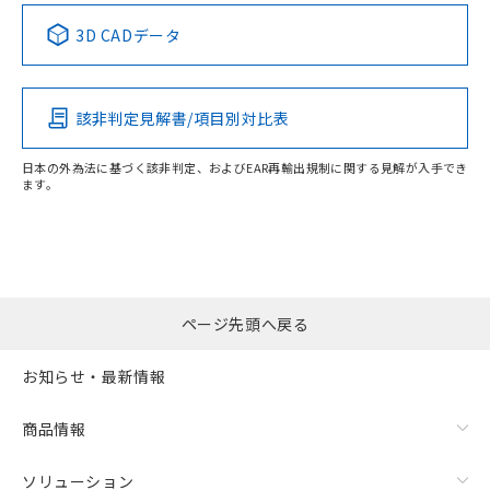
中国 RoHS表
※1 ※2
3D CADデータ
Pb
Hg
Cd
Cr(VI)
該非判定見解書/項目別対比表
O
O
O
O
日本の外為法に基づく該非判定、およびEAR再輸出規制に関する見解が入手でき
ます。
"対応済み"や非含有の記載がされた商品であっても、流通
在庫等で未対応品が混在する可能性があります。
非含有品が必要な際は、弊社営業部門もしくは販売店へお
問い合わせください。
ページ先頭へ戻る
この製品のRoHS/REACH対応状況ページへ
お知らせ・最新情報
商品情報
ソリューション