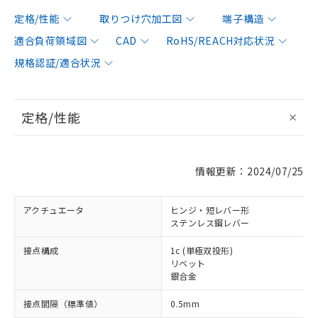
定格/性能
取りつけ穴加工図
端子構造
適合負荷領域図
CAD
RoHS/REACH対応状況
規格認証/適合状況
定格/性能
情報更新：2024/07/25
アクチュエータ
ヒンジ・短レバー形
ステンレス鋼レバー
接点構成
1c (単極双投形)
リベット
銀合金
接点間隔（標準値）
0.5mm