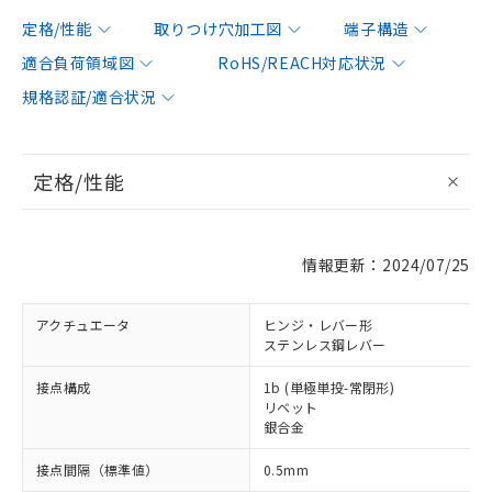
定格/性能
取りつけ穴加工図
端子構造
適合負荷領域図
RoHS/REACH対応状況
規格認証/適合状況
定格/性能
情報更新：2024/07/25
アクチュエータ
ヒンジ・レバー形
ステンレス鋼レバー
接点構成
1b (単極単投-常閉形)
リベット
銀合金
接点間隔（標準値）
0.5mm