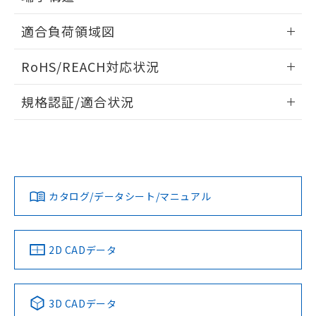
既に当社にて対応品への在庫切替を完了
していることから、特段のことがない限
ねじ取りつけ穴加工図
情報更新：2024/07/25
適合負荷領域図
り、2022年1月12日より割愛しておりま
す。
情報更新：2024/07/25
RoHS/REACH対応状況
情報更新：2026/7/29
規格認証/適合状況
EU RoHS
注意事項・凡例
D2VW-5L1-2Mについての規格認証/適合状況については、
「カスタマーサポートセンタ お客様相談室」または貴社担当
オムロン営業員または販売店にお問い合わせください。
対応状況
対応予定月
※1
※2
お問い合わせ
カタログ/データシート/マニュアル
対応済み
中国 RoHS
注意事項・凡例
2D CADデータ
中国 RoHS表
※1 ※2
3D CADデータ