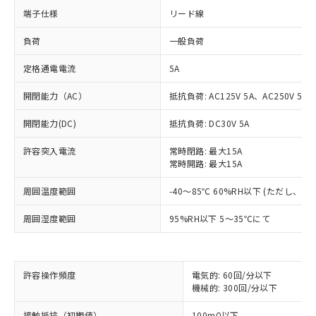
端子仕様
リード線
負荷
一般負荷
定格通電電流
5A
開閉能力（AC）
抵抗負荷: AC125V 5A、AC250V 5A
開閉能力(DC)
抵抗負荷: DC30V 5A
許容突入電流
常時閉路: 最大15A
※1 対応状況
常時開路: 最大15A
周囲温度範囲
-40～85℃ 60%RH以下 (ただし、
対応済み：EU RoHS指令（10物質）の
非含有に対応した製品が提供可能な商品で
周囲湿度範囲
95%RH以下 5～35℃にて
す。
対応予定：EU RoHS指令（10物質）の非含
ご利用条件
有に対応した製品に切り替える予定のある
商品です。
許容操作頻度
電気的: 60回/分以下
対応予定なし：EU RoHS指令（10物質）の
機械的: 300回/分以下
以下の条件をお読みいただき、同意のうえ
非含有に非対応の商品で、対応品を出す予
ご利用ください。
定はありません。
接触抵抗（初期値）
100mΩ以下