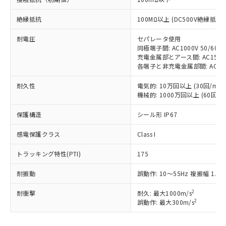
調査・確認中：EU RoHS指令（10物質）の
本サービスは、当社制御機器事業取扱
※1 中国RoHS○×表
非含有の対応状況を調査中または確認中の
絶縁抵抗
100MΩ以上 (DC500V絶縁抵抗
商品の当社在庫状況および標準価格
商品です。
(税抜)を提供させていただくもので
「○」：最大均質材料含有率が中国RoHSの
非該当品：ライセンス料など無形物で、有
耐電圧
セパレータ使用
す。
基準値以下であることを示します。
同極端子間: AC1000V 50/60Hz
害物質有無と関係のない商品です。
当社制御機器事業取扱商品の中には、
充電金属部とアース間: AC1500V 
「×」：最大均質材料含有率が中国RoHSの
仕入先様の事情により、非含有部品として
本サービスの対象外となる商品もある
各端子と非充電金属部間: AC1500V
基準値を超えていることを示します。
いたものが、含有品と判明した場合などや
当社は、これら貴社製品のうち、外国
ことをご了承ください。
「－」：未確認です。当社販売部門へお問
むを得ず変更することがあります。
為替および外国貿易法に定める商品
耐久性
電気的: 10万回以上 (30回/min)
在庫状況および標準価格照会結果は、
い合わせください。
（以下｢規制貨物等」という）を輸出
機械的: 1000万回以上 (60回/mi
記載している更新日時点での社内デー
*EU RoHS指令（10物質）：
または国外への提供する場合は、日本
記
タに基づき作成されるものであり、閲
説明
鉛(Pb) 1000ppm以下、 水銀(Hg) 1000ppm以下、 カド
*中国RoHS10物質の基準値 (GB/T26572)：
保護構造
シール形 IP67
国政府の輸出許可(または役務取引許
号
覧された時点での実際の在庫および標
ミウム(Cd) 100ppm以下、
Pb(鉛) :1000ppm、 Hg(水銀) : 1000ppm、 Cd(カドミウ
可)を取得するなどの必要な手続きを
六価クロム(Cr(Ⅵ)) 1000ppm以下、ポリ臭化ビフェニル
ム) : 100ppm、
準価格とは異なる場合があることをご
類(PBB) 1000ppm以下、ポリ臭化ジフェニルエーテル類
感電保護クラス
Class I
Cr(Ⅵ)(六価クロム) : 1000ppm、 PBBs(ポリ臭化ビフェ
とります。
了承ください。
(PBDE) 1000ppm以下、フタル酸ビス(2-エチルヘキシ
○
一定数以上の在庫あり
ニル類) : 1000ppm、 PBDEs(ポリ臭化ジフェニルエーテ
当社は規制貨物を破棄する場合は、完
ル) (DEHP)(別名：DOP) 1000ppm以下、フタル酸ブチ
正式な納期状況および標準価格はお客
ル類) : 1000ppm、
トラッキング特性(PTI)
175
ルベンジル（BBP） 1000ppm以下、フタル酸ジブチル
全に破砕するなど、違法に輸出されな
DBP(フタル酸ジブチル) : 1000ppm、 DIBP(フタル酸ジ
様のお取引先、またはお客様担当のオ
（DBP） 1000ppm以下、フタル酸ジイソブチル
イソブチル) : 1000ppm、 BBP(フタル酸ブチルベンジ
△
一定数には満たないが在庫あり
いよう必要な手段を講じます。
ムロン制御機器販売店・当社販売員に
(DIBP) 1000ppm以下
ル) : 1000ppm、
耐振動
誤動作: 10～55Hz 複振幅 1.5
当社は貴社製品を、核兵器、ミサイ
但し、RoHS指令で産業用監視および制御機器に対する
DEHP(フタル酸ビス(2-エチルヘキシル)) : 1000ppm
ご相談ください。
適用除外項目は除く。
ル、化学兵器、生物兵器またはその他
－
在庫なし(最新の在庫状況につ
オムロン制御機器販売店や当社販売拠
2
耐衝撃
耐久: 最大1000m/s
フタル酸エステル類の４物質については閾値を超える意
武器並びにこれらの製造装置等に一切
いては、お客様のお取引先、ま
図的な使用がないことを確認しています。
2
誤動作: 最大300m/s
点は「
販売ネットワーク
」をご確認
※2 環境保護使用期限
使用いたしません。
たはお客様担当のオムロン制御
ください。
当社は、貴社製品を第三者に販売する
機器販売店・当社販売員にご確
在庫状況および標準価格結果を当社の