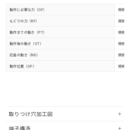
※2 対応予定月
「ｅ」：有害物質（10物質）のすべてが基
場合は、上記1、2および3の内容を当
認ください)
事前の承諾なく第三者に漏洩または開
準値以下であることを示します。
該第三者に通知します。また当社は、
動作に必要な力（OF）
規格値 
示しないようお願いします。
部品在庫の切り替え状況などにより、予定
「10」：通常の使用状況下において有害物
販売先および販売に係わる関係者が違
マイパーツ機能（部品リスト作成サー
空
受注生産機種、また在庫状況の
月が前後することがあります。
質が外部に漏えいし、環境に深刻な影響を
もどりの力（RF）
規格値 
法に輸出するおそれがある場合は、取
ビス）をご利用いただくには、I-Web
白
情報を公開していない機種
及ぼさない年数を意味します。
り引きをいたしません。
メンバーズにご登録されている必要が
動作までの動き（PT）
規格値 
「－」：未確認です。当社販売部門へお問
あります。
い合わせください。
お客様が当ウェブサイト上で当社にご
動作後の動き（OT）
規格値 
※3 非含有証明書ダウンロード
登録された部品リストについて、当社
および当社の共同利用者が、当社の製
応差の動き（MD）
規格値 
下記の非含有証明書をダウンロードするこ
品・サービスに関するお客様との取
とができます。
合意する
キャンセル
引・商談に必要な範囲で利用すること
動作位置（OP）
規格値 
をご了承ください。
EU RoHS指令（10物質）の非含有証明書
※当社の共同利用者とは、
"個人情報
51物質の非含有証明書（当社基準）
の共同利用に関して"
の「1.共同利
※本証明書は発行日時点で非含有を証明す
用者の範囲」に記載されている法人を
るもので、過去に遡って非含有を証明する
指します。
ものではありません。
また、RoHS指令のフタル酸エステル類４
物質の対応では、対応完了までの期間は出
取りつけ穴加工図
荷製品に未対応品が混在することから備考
情報更新：2024/07/25
欄に対応日を記載しておりました。
端子構造