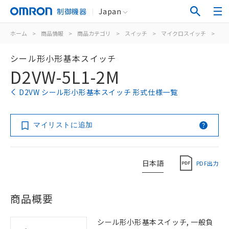
制御機器
Japan
ホーム
>
商品情報
>
商品カテゴリ
>
スイッチ
>
マイクロスイッチ
>
シ
シール形小形基本スイッチ
D2VW-5L1-2M
D2VW シール形小形基本スイッチ 形式仕様一覧
マイリストに追加
日本語
PDF出力
商品概要
シール形小形基本スイッチ, 一般負