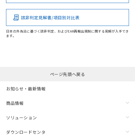
Pb
Hg
Cd
Cr(VI)
該非判定見解書/項目別対比表
O
O
O
O
日本の外為法に基づく該非判定、およびEAR再輸出規制に関する見解が入手でき
ます。
"対応済み"や非含有の記載がされた商品であっても、流通
在庫等で未対応品が混在する可能性があります。
非含有品が必要な際は、弊社営業部門もしくは販売店へお
問い合わせください。
ページ先頭へ戻る
この製品のRoHS/REACH対応状況ページへ
お知らせ・最新情報
商品情報
ソリューション
ダウンロードセンタ