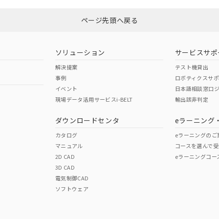
ページ先頭へ戻る
ダウンロードはこちら
ソリューション
サービスサポ
解決提案
テスト機貸出
事例
ロボティクスサ
イベント
日本語相談窓口
現場データ活用サービスi-BELT
輸出該非判定
I)
PBBs
PBDEs
DBP
ダウンロードセンタ
eラーニング
カタログ
eラーニングのご
マニュアル
コースを選んで受
O
O
O
2D CAD
eラーニングコー
3D CAD
電気制御CAD
在庫等で未対応品が混在する可能性があります。
ソフトウェア
問い合わせください。