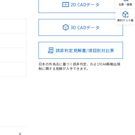
2D CADデータ
在庫・価格
無料テスト機
3D CADデータ
該非判定見解書/項目別対比表
日本の外為法に基づく該非判定、およびEAR再輸出規
制に関する見解が入手できます。