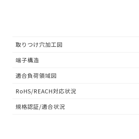
取りつけ穴加工図
端子構造
ねじ取りつけ穴加工図
適合負荷領域図
RoHS/REACH対応状況
規格認証/適合状況
EU RoHS
注意事項・凡例
D2VW-5-2についての規格認証/適合状況については、「
にお問い合わせください。
対応状況
対応予定月
※1
※2