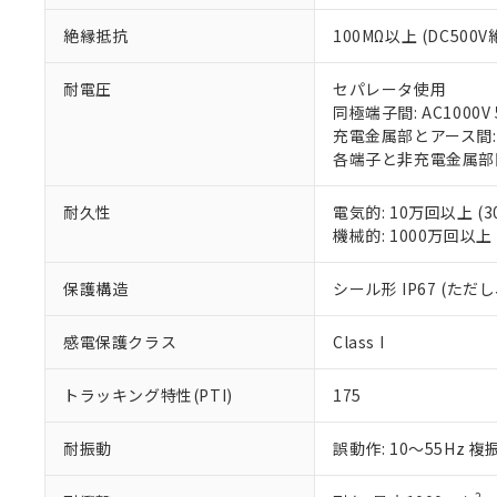
くものです。
う）を輸出ま
記
説明
六価クロム(Cr(Ⅵ)) 1
当社制御機器
などの必要な
フタル酸ビス(2-エチルヘ
絶縁抵抗
100MΩ以上 (DC50
号
*中国RoHS10物質の基準値 
ル（DBP） 1000ppm
在庫状況およ
当社は規制貨
Pb(鉛) :1000ppm、 Hg
但し、RoHS指令で産
のであり、閲
ます。
Cr(Ⅵ)(六価クロム) : 
フタル酸エステル類の４
耐電圧
セパレータ使用
○
一定数以
DBP(フタル酸ジブチル) :
い。
当社は貴社製
DEHP(フタル酸ビス(2-エ
同極端子間: AC1000V 5
正式な納期状
置等に一切使
充電金属部とアース間: AC
当社販売員に
※2 対応予定月
△
一定数に
当社は、貴社
各端子と非充電金属部間: A
オムロン制御
また当社は、
※2 環境保護使
在庫状況およ
部品在庫の切り替
たしません。
－
在庫なし
耐久性
電気的: 10万回以上 (3
す。
「ｅ」：有害物質
機器販売
機械的: 1000万回以上 (
マイパーツ機
「10」：通常の
ている必要が
味します。
空
受注生産
お客様が当ウ
※3 非含有証明
保護構造
シール形 IP67 (た
「－」：未確認で
白
が、当社の製
さい。
下記の非含有証明
感電保護クラス
Class I
※当社の共同
いる法人を指
EU RoHS指令（
トラッキング特性(PTI)
175
51物質の非含有証
※本証明書は発行
耐振動
誤動作: 10～55Hz 複
また、RoHS指
混在することから
既に当社にて対応