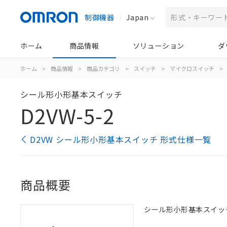
制御機器
Japan
ホーム
商品情報
ソリューション
ダ
ホーム
>
商品情報
>
商品カテゴリ
>
スイッチ
>
マイクロスイッチ
>
シール形小形基本スイッチ
D2VW-5-2
D2VW シール形小形基本スイッチ 形式仕様一覧
商品概要
シール形小形基本スイッチ, 