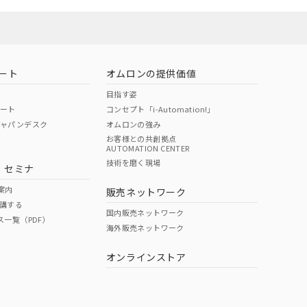
お問い合わせ
ート
オムロンの提供価値
目指す姿
ポート
コンセプト「i-Automation!」
ジャパンデスク
オムロンの強み
お客様との共創拠点
AUTOMATION CENTER
DIBP
BBP
DEHP
環境保護
技術を磨く現場
・セミナ
使用期限
案内
販売ネットワーク
講する
O
O
O
e
国内販売ネットワーク
ス一覧（PDF）
海外販売ネットワーク
オンラインストア