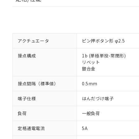
アクチュエータ
ピン押ボタン形 φ2.5
接点構成
1b (単極単投-常閉形)
リベット
銀合金
接点間隔（標準値）
0.5mm
端子仕様
はんだづけ端子
負荷
一般負荷
定格通電電流
5A