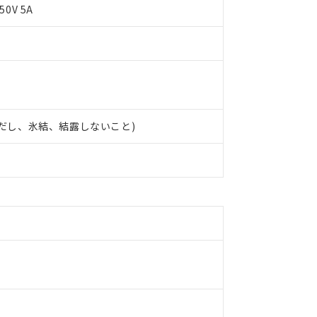
50V 5A
 (ただし、氷結、結露しないこと)
 RoHS指令（10物質）の非含有に対応した製品が提供可能な商品です
oHS指令（10物質）の非含有に対応した製品に切り替える予定のある
 RoHS指令（10物質）の非含有に非対応の商品で、対応品を出す予
 RoHS指令（10物質）の非含有の対応状況を調査中または確認中の
ンス料など無形物で、有害物質有無と関係のない商品です。
○×表
より、非含有部品としていたものが、含有品と判明した場合などやむ
みいただき、同意のうえご利用ください。
材料含有率が中国RoHSの基準値以下であることを示します。
材料含有率が中国RoHSの基準値を超えていることを示します。
、当社制御機器事業取扱商品の当社在庫状況および標準価格(税抜)
ら貴社製品のうち、外国為替および外国貿易法に定める商品（以下｢
質）：
す。当社販売部門へお問い合わせください。
 水銀(Hg) 1000ppm以下、 カドミウム(Cd) 100ppm以下、