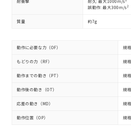
2
耐衝撃
耐久: 最大1000m/s
り割愛しておりま
2
誤動作: 最大300m/s
質量
約7g
動作に必要な力（OF）
規格
もどりの力（RF）
規格
動作までの動き（PT）
規格
動作後の動き（OT）
規格
応差の動き（MD）
規格
動作位置（OP）
規格