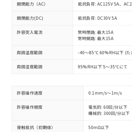
開閉能力（AC）
抵抗負荷: AC125V 5A、AC2
開閉能力(DC)
抵抗負荷: DC30V 5A
許容突入電流
常時閉路: 最大15A
常時開路: 最大15A
周囲温度範囲
-40～85℃ 60%RH以下
※1 対応状況
周囲湿度範囲
95%RH以下 5～35℃にて
対応済み：EU
対応予定：EU R
対応予定なし：EU
許容操作速度
0.1mm/s～1m/s
調査・確認中：EU
ご利用条件
非該当品：ライセ
※1 中国RoHS
許容操作頻度
電気的: 60回/分以下
仕入先様の事情に
機械的: 300回/分以下
があります。
以下の条件をお読
「○」：最大均質
「×」：最大均質
本サービスは
当社は、これ
接触抵抗（初期値）
50mΩ以下
*EU RoHS指令（10物
「－」：未確認で
鉛(Pb) 1000ppm以下、