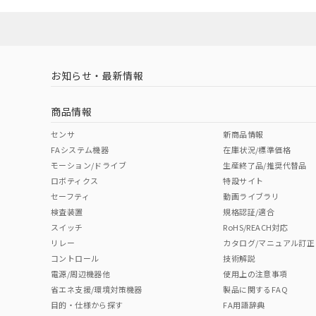
対応済み
お知らせ・最新情報
中国 RoHS
注意事項・凡例
商品情報
中国 RoHS表
※1 ※2
センサ
新商品情報
FAシステム機器
在庫状況/標準価格
Pb
Hg
Cd
Cr(V
モーション/ドライブ
生産終了品/推奨代替品
ロボティクス
特設サイト
セーフティ
動画ライブラリ
検査装置
規格認証/適合
O
O
O
O
スイッチ
RoHS/REACH対応
リレー
カタログ/マニュアル訂正
コントロール
技術解説
"対応済み"や非含有の記載がされた商品であっても、流通
電源/周辺機器他
使用上の注意事項
非含有品が必要な際は、弊社営業部門もしくは販売店へお
省エネ支援/環境対策機器
製品に関するFAQ
目的・仕様から探す
FA用語辞典