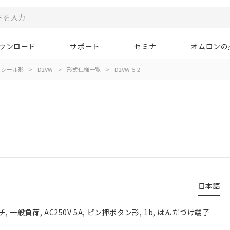
ウンロード
サポート
セミナ
オムロンの
シール形
>
D2VW
>
形式仕様一覧
>
D2VW-5-2
日本語
一般負荷, AC250V 5A, ピン押ボタン形, 1b, はんだづけ端子