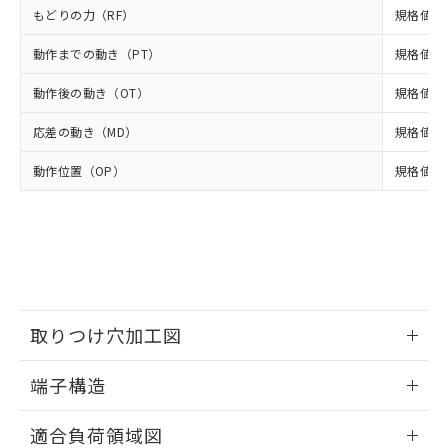
準値以下であることを示します。
該第三者に通知します。また当社は、
示しないようお願いします。
もどりの力（RF）
規格値 最
部品在庫の切り替え状況などにより、予定
「10」：通常の使用状況下において有害物
販売先および販売に係わる関係者が違
マイパーツ機能（部品リスト作成サー
空
受注生産機種、また在庫状況の
月が前後することがあります。
質が外部に漏えいし、環境に深刻な影響を
法に輸出するおそれがある場合は、取
ビス）をご利用いただくには、I-Web
動作までの動き（PT）
白
情報を公開していない機種
規格値 最
及ぼさない年数を意味します。
り引きをいたしません。
メンバーズにご登録されている必要が
「－」：未確認です。当社販売部門へお問
動作後の動き（OT）
あります。
規格値 最
い合わせください。
お客様が当ウェブサイト上で当社にご
※3 非含有証明書ダウンロード
応差の動き（MD）
規格値 最
登録された部品リストについて、当社
および当社の共同利用者が、当社の製
下記の非含有証明書をダウンロードするこ
動作位置（OP）
規格値 17
品・サービスに関するお客様との取
とができます。
合意する
キャンセル
引・商談に必要な範囲で利用すること
をご了承ください。
EU RoHS指令（10物質）の非含有証明書
※当社の共同利用者とは、
"個人情報
51物質の非含有証明書（当社基準）
の共同利用に関して"
の「1.共同利
※本証明書は発行日時点で非含有を証明す
用者の範囲」に記載されている法人を
るもので、過去に遡って非含有を証明する
指します。
ものではありません。
取りつけ穴加工図
また、RoHS指令のフタル酸エステル類４
物質の対応では、対応完了までの期間は出
情報更新：2024/07/25
荷製品に未対応品が混在することから備考
端子構造
欄に対応日を記載しておりました。
ねじ取りつけ穴加工図
情報更新：2024/07/25
既に当社にて対応品への在庫切替を完了
適合負荷領域図
していることから、特段のことがない限