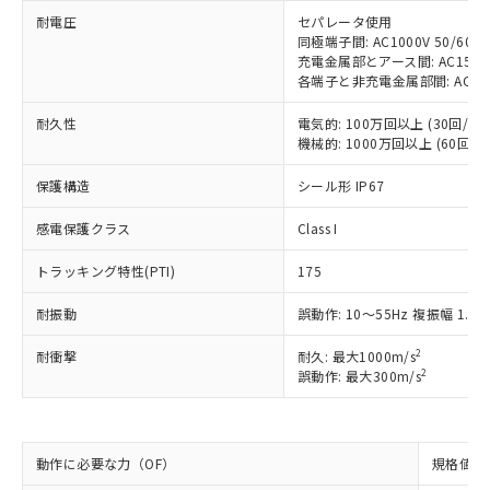
※1 中国RoHS○×表
非含有の対応状況を調査中または確認中の
商品の当社在庫状況および標準価格
耐電圧
セパレータ使用
商品です。
(税抜)を提供させていただくもので
同極端子間: AC1000V 50/60Hz
「○」：最大均質材料含有率が中国RoHSの
非該当品：ライセンス料など無形物で、有
充電金属部とアース間: AC1500V 
す。
基準値以下であることを示します。
害物質有無と関係のない商品です。
各端子と非充電金属部間: AC1500V
当社制御機器事業取扱商品の中には、
「×」：最大均質材料含有率が中国RoHSの
仕入先様の事情により、非含有部品として
本サービスの対象外となる商品もある
基準値を超えていることを示します。
いたものが、含有品と判明した場合などや
耐久性
電気的: 100万回以上 (30回/min
当社は、これら貴社製品のうち、外国
ことをご了承ください。
「－」：未確認です。当社販売部門へお問
機械的: 1000万回以上 (60回/mi
むを得ず変更することがあります。
為替および外国貿易法に定める商品
在庫状況および標準価格照会結果は、
い合わせください。
（以下｢規制貨物等」という）を輸出
記載している更新日時点での社内デー
保護構造
シール形 IP67
*EU RoHS指令（10物質）：
または国外への提供する場合は、日本
記
タに基づき作成されるものであり、閲
説明
鉛(Pb) 1000ppm以下、 水銀(Hg) 1000ppm以下、 カド
*中国RoHS10物質の基準値 (GB/T26572)：
国政府の輸出許可(または役務取引許
号
覧された時点での実際の在庫および標
ミウム(Cd) 100ppm以下、
感電保護クラス
Pb(鉛) :1000ppm、 Hg(水銀) : 1000ppm、 Cd(カドミウ
Class I
可)を取得するなどの必要な手続きを
六価クロム(Cr(Ⅵ)) 1000ppm以下、ポリ臭化ビフェニル
ム) : 100ppm、
準価格とは異なる場合があることをご
類(PBB) 1000ppm以下、ポリ臭化ジフェニルエーテル類
Cr(Ⅵ)(六価クロム) : 1000ppm、 PBBs(ポリ臭化ビフェ
とります。
了承ください。
トラッキング特性(PTI)
175
(PBDE) 1000ppm以下、フタル酸ビス(2-エチルヘキシ
○
一定数以上の在庫あり
ニル類) : 1000ppm、 PBDEs(ポリ臭化ジフェニルエーテ
当社は規制貨物を破棄する場合は、完
ル) (DEHP)(別名：DOP) 1000ppm以下、フタル酸ブチ
正式な納期状況および標準価格はお客
ル類) : 1000ppm、
ルベンジル（BBP） 1000ppm以下、フタル酸ジブチル
全に破砕するなど、違法に輸出されな
DBP(フタル酸ジブチル) : 1000ppm、 DIBP(フタル酸ジ
耐振動
誤動作: 10～55Hz 複振幅 1.5
様のお取引先、またはお客様担当のオ
（DBP） 1000ppm以下、フタル酸ジイソブチル
イソブチル) : 1000ppm、 BBP(フタル酸ブチルベンジ
△
一定数には満たないが在庫あり
いよう必要な手段を講じます。
ムロン制御機器販売店・当社販売員に
(DIBP) 1000ppm以下
ル) : 1000ppm、
当社は貴社製品を、核兵器、ミサイ
2
耐衝撃
但し、RoHS指令で産業用監視および制御機器に対する
耐久: 最大1000m/s
DEHP(フタル酸ビス(2-エチルヘキシル)) : 1000ppm
ご相談ください。
適用除外項目は除く。
2
誤動作: 最大300m/s
ル、化学兵器、生物兵器またはその他
－
在庫なし(最新の在庫状況につ
オムロン制御機器販売店や当社販売拠
フタル酸エステル類の４物質については閾値を超える意
武器並びにこれらの製造装置等に一切
いては、お客様のお取引先、ま
図的な使用がないことを確認しています。
点は「
販売ネットワーク
」をご確認
※2 環境保護使用期限
使用いたしません。
たはお客様担当のオムロン制御
ください。
当社は、貴社製品を第三者に販売する
機器販売店・当社販売員にご確
在庫状況および標準価格結果を当社の
動作に必要な力（OF）
規格値 最
※2 対応予定月
「ｅ」：有害物質（10物質）のすべてが基
場合は、上記1、2および3の内容を当
認ください)
事前の承諾なく第三者に漏洩または開