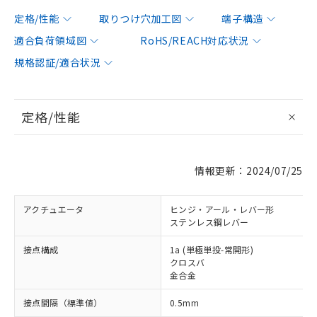
定格/性能
取りつけ穴加工図
端子構造
適合負荷領域図
RoHS/REACH対応状況
規格認証/適合状況
定格/性能
情報更新：2024/07/25
アクチュエータ
ヒンジ・アール・レバー形
ステンレス鋼レバー
接点構成
1a (単極単投-常開形)
クロスバ
金合金
接点間隔（標準値）
0.5mm