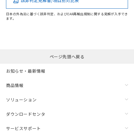
該非判定見解書/項目別対比表
-
-
-
-
日本の外為法に基づく該非判定、およびEAR再輸出規制に関する見解が入手でき
ます。
"対応済み"や非含有の記載がされた商品であっても、流通
在庫等で未対応品が混在する可能性があります。
非含有品が必要な際は、弊社営業部門もしくは販売店へお
問い合わせください。
ページ先頭へ戻る
この製品のRoHS/REACH対応状況ページへ
お知らせ・最新情報
商品情報
ソリューション
ダウンロードセンタ
サービスサポート