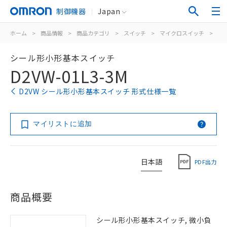
制御機器
Japan
ホーム
>
商品情報
>
商品カテゴリ
>
スイッチ
>
マイクロスイッチ
>
シ
シール形小形基本スイッチ
D2VW-01L3-3M
D2VW シール形小形基本スイッチ 形式仕様一覧
マイリストに追加
日本語
PDF出力
商品概要
シール形小形基本スイッチ, 微小負