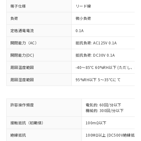
端子仕様
リード線
負荷
微小負荷
定格通電電流
0.1A
開閉能力（AC）
抵抗負荷: AC125V 0.1A
開閉能力(DC)
抵抗負荷: DC30V 0.1A
※1 対応状況
周囲温度範囲
-40～85℃ 60%RH以下 (ただし、
対応済み：EU RoHS指令（10物質）の
周囲湿度範囲
95%RH以下 5～35℃にて
非含有に対応した製品が提供可能な商品で
す。
対応予定：EU RoHS指令（10物質）の非含
ご利用条件
有に対応した製品に切り替える予定のある
許容操作頻度
電気的: 60回/分以下
商品です。
機械的: 300回/分以下
対応予定なし：EU RoHS指令（10物質）の
以下の条件をお読みいただき、同意のうえ
接触抵抗（初期値）
100mΩ以下
非含有に非対応の商品で、対応品を出す予
ご利用ください。
定はありません。
絶縁抵抗
100MΩ以上 (DC500V絶縁抵抗
調査・確認中：EU RoHS指令（10物質）の
本サービスは、当社制御機器事業取扱