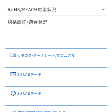
り、2022年1月12日より割愛しておりま
情報更新：2024/07/25
RoHS/REACH対応状況
す。
情報更新：2026/7/29
規格認証/適合状況
EU RoHS
注意事項・凡例
D2VW-01L3-3Mについての規格認証/適合状況については、
「カスタマーサポートセンタ お客様相談室」または貴社担当
オムロン営業員または販売店にお問い合わせください。
対応状況
対応予定月
※1
※2
お問い合わせ
カタログ/データシート/マニュアル
対応済み
中国 RoHS
注意事項・凡例
2D CADデータ
中国 RoHS表
※1 ※2
3D CADデータ
Pb
Hg
Cd
Cr(VI)