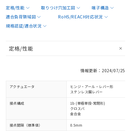
定格/性能
取りつけ穴加工図
端子構造
適合負荷領域図
RoHS/REACH対応状況
規格認証/適合状況
定格/性能
情報更新：2024/07/25
アクチュエータ
ヒンジ・アール・レバー形
ステンレス鋼レバー
接点構成
1b (単極単投-常閉形)
クロスバ
金合金
接点間隔（標準値）
0.5mm