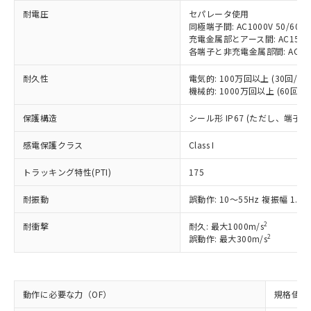
※1 中国RoHS○×表
非含有の対応状況を調査中または確認中の
商品の当社在庫状況および標準価格
耐電圧
セパレータ使用
商品です。
(税抜)を提供させていただくもので
同極端子間: AC1000V 50/60Hz
「○」：最大均質材料含有率が中国RoHSの
非該当品：ライセンス料など無形物で、有
充電金属部とアース間: AC1500V 
す。
基準値以下であることを示します。
害物質有無と関係のない商品です。
各端子と非充電金属部間: AC1500V
当社制御機器事業取扱商品の中には、
「×」：最大均質材料含有率が中国RoHSの
仕入先様の事情により、非含有部品として
本サービスの対象外となる商品もある
基準値を超えていることを示します。
いたものが、含有品と判明した場合などや
耐久性
電気的: 100万回以上 (30回/min
当社は、これら貴社製品のうち、外国
ことをご了承ください。
「－」：未確認です。当社販売部門へお問
機械的: 1000万回以上 (60回/mi
むを得ず変更することがあります。
為替および外国貿易法に定める商品
在庫状況および標準価格照会結果は、
い合わせください。
（以下｢規制貨物等」という）を輸出
記載している更新日時点での社内デー
保護構造
シール形 IP67 (ただし、端子
*EU RoHS指令（10物質）：
または国外への提供する場合は、日本
記
タに基づき作成されるものであり、閲
説明
鉛(Pb) 1000ppm以下、 水銀(Hg) 1000ppm以下、 カド
*中国RoHS10物質の基準値 (GB/T26572)：
国政府の輸出許可(または役務取引許
号
覧された時点での実際の在庫および標
ミウム(Cd) 100ppm以下、
感電保護クラス
Pb(鉛) :1000ppm、 Hg(水銀) : 1000ppm、 Cd(カドミウ
Class I
可)を取得するなどの必要な手続きを
六価クロム(Cr(Ⅵ)) 1000ppm以下、ポリ臭化ビフェニル
ム) : 100ppm、
準価格とは異なる場合があることをご
類(PBB) 1000ppm以下、ポリ臭化ジフェニルエーテル類
Cr(Ⅵ)(六価クロム) : 1000ppm、 PBBs(ポリ臭化ビフェ
とります。
了承ください。
トラッキング特性(PTI)
175
(PBDE) 1000ppm以下、フタル酸ビス(2-エチルヘキシ
○
一定数以上の在庫あり
ニル類) : 1000ppm、 PBDEs(ポリ臭化ジフェニルエーテ
当社は規制貨物を破棄する場合は、完
ル) (DEHP)(別名：DOP) 1000ppm以下、フタル酸ブチ
正式な納期状況および標準価格はお客
ル類) : 1000ppm、
ルベンジル（BBP） 1000ppm以下、フタル酸ジブチル
全に破砕するなど、違法に輸出されな
DBP(フタル酸ジブチル) : 1000ppm、 DIBP(フタル酸ジ
耐振動
誤動作: 10～55Hz 複振幅 1.5
様のお取引先、またはお客様担当のオ
（DBP） 1000ppm以下、フタル酸ジイソブチル
イソブチル) : 1000ppm、 BBP(フタル酸ブチルベンジ
△
一定数には満たないが在庫あり
いよう必要な手段を講じます。
ムロン制御機器販売店・当社販売員に
(DIBP) 1000ppm以下
ル) : 1000ppm、
当社は貴社製品を、核兵器、ミサイ
2
耐衝撃
但し、RoHS指令で産業用監視および制御機器に対する
耐久: 最大1000m/s
DEHP(フタル酸ビス(2-エチルヘキシル)) : 1000ppm
ご相談ください。
適用除外項目は除く。
2
誤動作: 最大300m/s
ル、化学兵器、生物兵器またはその他
－
在庫なし(最新の在庫状況につ
オムロン制御機器販売店や当社販売拠
フタル酸エステル類の４物質については閾値を超える意
武器並びにこれらの製造装置等に一切
いては、お客様のお取引先、ま
図的な使用がないことを確認しています。
点は「
販売ネットワーク
」をご確認
※2 環境保護使用期限
使用いたしません。
たはお客様担当のオムロン制御
ください。
当社は、貴社製品を第三者に販売する
機器販売店・当社販売員にご確
在庫状況および標準価格結果を当社の
動作に必要な力（OF）
規格値 最
※2 対応予定月
「ｅ」：有害物質（10物質）のすべてが基
場合は、上記1、2および3の内容を当
認ください)
事前の承諾なく第三者に漏洩または開