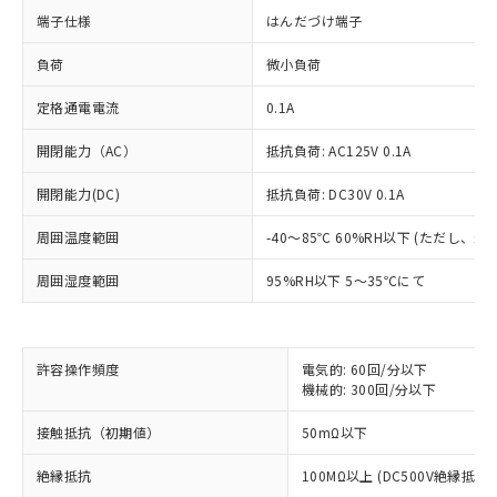
端子仕様
はんだづけ端子
負荷
微小負荷
定格通電電流
0.1A
開閉能力（AC）
抵抗負荷: AC125V 0.1A
開閉能力(DC)
抵抗負荷: DC30V 0.1A
※1 対応状況
周囲温度範囲
-40～85℃ 60%RH以下 (ただし、
対応済み：EU RoHS指令（10物質）の
周囲湿度範囲
95%RH以下 5～35℃にて
非含有に対応した製品が提供可能な商品で
す。
対応予定：EU RoHS指令（10物質）の非含
ご利用条件
有に対応した製品に切り替える予定のある
許容操作頻度
電気的: 60回/分以下
商品です。
機械的: 300回/分以下
対応予定なし：EU RoHS指令（10物質）の
以下の条件をお読みいただき、同意のうえ
接触抵抗（初期値）
50mΩ以下
非含有に非対応の商品で、対応品を出す予
ご利用ください。
定はありません。
絶縁抵抗
100MΩ以上 (DC500V絶縁抵抗
調査・確認中：EU RoHS指令（10物質）の
本サービスは、当社制御機器事業取扱