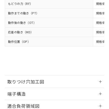
準値以下であることを示します。
該第三者に通知します。また当社は、
示しないようお願いします。
もどりの力（RF）
規格値 最
部品在庫の切り替え状況などにより、予定
「10」：通常の使用状況下において有害物
販売先および販売に係わる関係者が違
マイパーツ機能（部品リスト作成サー
空
受注生産機種、また在庫状況の
月が前後することがあります。
質が外部に漏えいし、環境に深刻な影響を
法に輸出するおそれがある場合は、取
ビス）をご利用いただくには、I-Web
動作までの動き（PT）
白
情報を公開していない機種
規格値 最
及ぼさない年数を意味します。
り引きをいたしません。
メンバーズにご登録されている必要が
「－」：未確認です。当社販売部門へお問
動作後の動き（OT）
あります。
規格値 最
い合わせください。
お客様が当ウェブサイト上で当社にご
※3 非含有証明書ダウンロード
応差の動き（MD）
規格値 最
登録された部品リストについて、当社
および当社の共同利用者が、当社の製
下記の非含有証明書をダウンロードするこ
動作位置（OP）
規格値 17
品・サービスに関するお客様との取
とができます。
合意する
キャンセル
引・商談に必要な範囲で利用すること
をご了承ください。
EU RoHS指令（10物質）の非含有証明書
※当社の共同利用者とは、
"個人情報
51物質の非含有証明書（当社基準）
の共同利用に関して"
の「1.共同利
※本証明書は発行日時点で非含有を証明す
用者の範囲」に記載されている法人を
るもので、過去に遡って非含有を証明する
指します。
ものではありません。
取りつけ穴加工図
また、RoHS指令のフタル酸エステル類４
物質の対応では、対応完了までの期間は出
情報更新：2024/07/25
荷製品に未対応品が混在することから備考
端子構造
欄に対応日を記載しておりました。
ねじ取りつけ穴加工図
情報更新：2024/07/25
既に当社にて対応品への在庫切替を完了
適合負荷領域図
していることから、特段のことがない限