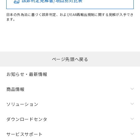
該非判定見解書/項目別対比表
O
O
O
O
日本の外為法に基づく該非判定、およびEAR再輸出規制に関する見解が入手でき
ます。
"対応済み"や非含有の記載がされた商品であっても、流通
在庫等で未対応品が混在する可能性があります。
非含有品が必要な際は、弊社営業部門もしくは販売店へお
問い合わせください。
ページ先頭へ戻る
この製品のRoHS/REACH対応状況ページへ
お知らせ・最新情報
商品情報
ソリューション
ダウンロードセンタ
サービスサポート