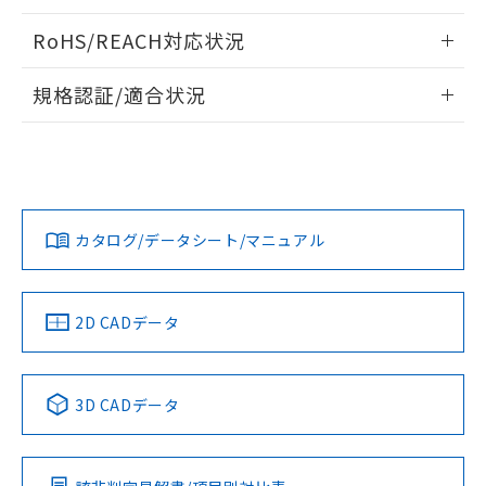
り、2022年1月12日より割愛しておりま
情報更新：2024/07/25
RoHS/REACH対応状況
す。
情報更新：2026/7/29
規格認証/適合状況
EU RoHS
注意事項・凡例
D2VW-01L3-2についての規格認証/適合状況については、
「カスタマーサポートセンタ お客様相談室」または貴社担当
オムロン営業員または販売店にお問い合わせください。
対応状況
対応予定月
※1
※2
お問い合わせ
カタログ/データシート/マニュアル
対応済み
中国 RoHS
注意事項・凡例
2D CADデータ
中国 RoHS表
※1 ※2
3D CADデータ
Pb
Hg
Cd
Cr(VI)